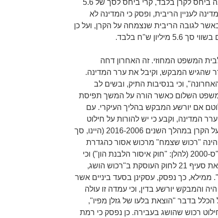
תוקפם של צווי התפיסה בידי המדינה ביחס לקרן בלבד, קרי ביחס לסך של 5.6
ינה לעניין הריבית, ופסק כי המדינה לא
ר לגובה הריבית שנצמחה על הקרן, ועל כן
יליון ש"ח בלבד.
בית המשפט המחוזי. זה האחרון דחה
ם 14.4.2019 את הערר שהגיש המבקש, וקיבל את ערר המדינה.
חרונה", וכי בנסיבות התיק, ובשים לב
ת משפט השלום כאשר הורה על המשך תפיסת
טם אם יורשע המבקש בהליך העיקרי. עם
ר המדינה, וקבע כי יש להורות על חילוט
זמני המתייחס גם לריבית שצמחה על הקרן במהלך השנים 2016-2006 (היינו, סך
ריבית הינה "רכוש שצמח" מרכוש אסור כהגדרת
סעיף 1 לחוק איסור הלבנת הון, תש"ס-2000 (להלן: "חוק איסור הלבנת הון") וכי
חילוט הריבית מתחייב גם לאור הוראת סעיף 21 לחוק העוסקת ב"רכוש הושג,
. ממילא, כך נפסק, עסקינן בסעד ביניים אשר
יה והמבקש יורשע בדין, וכי עמדה זו עולה
הכלל בדבר "הוצאת בלעו של גזלן מפיו",
וט רכוש שהושג בעבירה. כן נפסק כי רמת