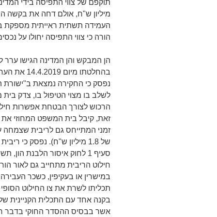
מיליון ש"ח, אולם דחה את בקשה המד
העמידה תשתית ראייתית מספקת באש
הורה כי צווי התפיסה יחולו על נכסים בשווי סך 5.6 מ
הן המבקש והן המדינה הגישו ערר ל
בהחלטתו מיו
נפסק כי החקירה נמצאת ב"ישורת הא
לשלב בו מצוי הטיפול בו, צדק בי
הרכוש לצורך הבטחת אפשרות חילו
זאת, קיבל בית המשפט המחוזי את ער
של 1.8 מיליון ש"ח). נפסק כי 
במישרין או בעקיפין, כשכר העבירה"
תכליתו לשרת את צו החילוט הסופי ה
בקנה אחד עם התכלית הקניינית של 
אשר בבסיס ההסדר החוקי בדבר חיל