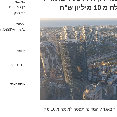
כתובת
ון ש"ח
בן גוריון 19
בני ברק
שעות
א'-ה': 8:30AM-6:00PM
חיפוש
חפש:
אודות האתר
מרצדס בנץ שיחדה במיליון אירו בכיר באגד ? המדינה תפסה למעלה מ 10 מיליון