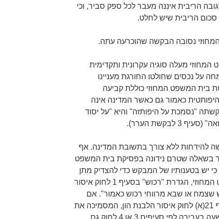
בה הריבית איננה מעבר לכל ספק סביר, וכי
סכום הריבית שיש לחלט.
המחוזי נסובה הבקשה שהוכרעה עתה.
המחוזי מעלה סוגיה עקרונית ותקדימית
ה על נכסים שחולטו החורגת מעניינו
טת בית המשפט המחוזי כוללת קביעה
היפותטית כאמור גם כאשר המדינה אינה
קשתה "נסמכת על היפותזה" והיא "על יסוד
 לבקשת הערר).
ה להידחות ללא צורך בתשובת המדינה. אף
בר בשאלה שטרם נידונה בפסיקת בית המשפט
כי יש בטענותיו של המבקש כדי להצדיק מתן
רשות ערעור. כפי שציין בית המשפט המחוזי, הגדרת "רכוש" בסעיף 1 לחוק איסור
 שצמח או שבא מרווחי רכוש כאמור". אם
מצרפים להגדרה זו את הוראת סעיף 21(אׂ) לחוק איסור הלבנת הון, המסמיכה את
בית המשפט לחלט במקרה של הרשעה בעבירה לפי סעיפים 3 או 4 לחוק גם