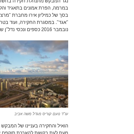
נגד המבקש מתנהלת חקירה בחשד 
במרמה, הפרת אמונים בתאגיד והלב
בסך של כמיליון אירו מחברת "מרצ
"אגד". במסגרת החקירה, ועוד בטר
נובמבר 2016 כספים ונכסי נדל"ן שהיו רשומים על שמו של המבקש.
עו"ד נועם קוריס מגדל משה אביב
הואיל והחקירה בעניינו של המבקש
מעת לעת בקשות להארכת תוקפם של