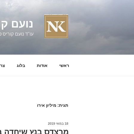
ילוג
תוכן
נועם קו
עו"ד נועם קוריס טל' 060058
ראשי
אודות
בלוג
צרו
תגית:
מיליון אירו
פורסם
18 במאי 2019
ב
מרצדס בנץ שיחדה במ