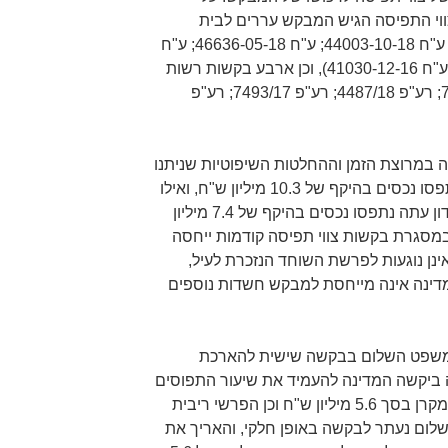
וי התפיסה הגיש המבקש עררים לבית
המשפט המחוזי (ע"ח 6438-04-19; ע"ח 44003-10-18; ע"ח 46636-05-18; ע"ח
42595-01-18; ע"ח 29023-09-17; ע"ח 41030-12-16), וכן ארבע בקשות רשות
ערר לבית משפט זה (רע"פ 7860/18; רע"פ 4487/18; רע"פ 7493/17; רע"פ
במרוצת הזמן וההחלטות השיפוטיות שניתנו
בעניינו של המבקש. כך, בתחילה נתפסו נכסים בהיקף של 10.3 מיליון ש"ח, ואילו
במסגרת ההחלטה מושא הערר שנדון עתה נתפסו נכסים בהיקף של 7.4 מיליון
 במסגרת בקשות צווי תפיסה קודמות ייחסה
נן נוגעות לפרשת השוחד הנזכרת לעיל,
ינה אינה מייחסת למבקש חשדות נוספים
ם 25.3.2019 דן בית משפט השלום בבקשה שישית להארכת
 ביקשה המדינה להעמיד את שיעור התפוסים
על סך של 7.4 מיליון ש"ח (המורכב מקרן בסך 5.6 מיליון ש"ח וכן הפרשי ריבית
שפט השלום נעתר לבקשה באופן חלקי, והאריך את