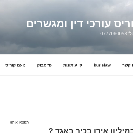
ריס עורכי דין ומגשרים
0777
 קשר
kurislaw
קו עיתונות
פייסבוק
נועם קוריס
תמצאו אותנו
יליון אירו בכיר באגד ?