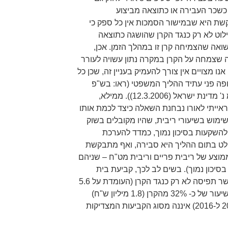
 כשכר העבירה או כתוצאה מביצוע
 היא שבמישור הסמכות אין כל ספק כי
ילוט לא רק כנגד הקרן שהושגה כתוצאה
אה שהצמיחה קרן זו במהלך הזמן. אכן,
שצמחה על הקרן במקרה נתון עשויה לעורר
ו מצויים אין צורך להעמיק בעניין זה, שכן כל
פה פני עתיד ההליך המשפטי (ראו: בש"פ
342/06 חב' לרגו עבודות עפר בע"מ נ' מדינת ישראל (12.3.2006)). ממילא,
ייתי לאורו נבחנת השאלה כיצד לכמת אותו
שימוש בשיעורי ריבית, שהיו מקובלים בשוק
להשקעות בסיכון נמוך, כמדד להערכת
לט בתום ההליך היא סבירה, ואף מתבקשת
מוצע של ריבית פריים וריבית מט"ח – שניהם
יכון נמוך). בשים לב לכך, קביעת בית
המשפט כי במקרה דנן יש מקום לאשר תפיסה לא רק כנגד הקרן (העומדת על 5.6
מיליון ש"ח) אלא גם כנגד תשואה בשיעור של כ- 32% מהקרן (1.8 מיליון ש"ח)
בגין תקופה של כ- 10 שנים (בין 2006 ל-2016) איננה מסוג הקביעות המצדיקות