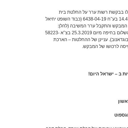
לו בבקשת רשות ערר על החלטת בית
המשפט המחוזי בחיפה מיום 14.4.2019 בע"ח 6438-04-19 (כבוד השופט יחיאל
 המבקש והתקבל ערר המשיבה (להלן:
"המדינה") על החלטת בית משפט השלום בחיפה מיום 25.3.2019 בצ"א 58223-
ס בוגדאנוב). עניינן של ההחלטות – הארכת
יסה לרכושו של המבקש.
ת ב – ישראל היום!
אשון
גספוט