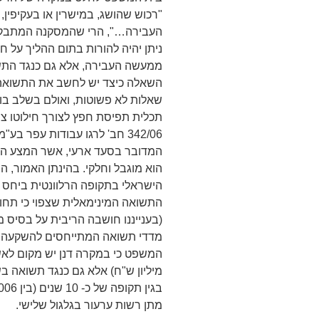
"רכוש שהושג, במישרין או בעקיפין,
העבירה…", הרי שהמסקנה המתבקשת
ניתן יהיה להורות בתום ההליך על ח
ממעשה העבירה, אלא גם כנגד התשו
השאלה כיצד יש לחשב את התשואה 
שאלות לא פשוטות, ואולם בשלב בו אנ
תכלית תפיסת חפץ לצורך חילוטו צו
המדובר בסעד ארעי, אשר המצע הרא
הוא מוגבל וחלקי. בהינתן האמור, ה
הישראלי בתקופה הרלוונטית ביחס 
התשואה המינימאלית שצפוי כי תחו
(בענייננו חושבה הריבית על בסיס מ
מדדי תשואה המתייחסים להשקעה בס
מתן רשות ערעור בגלגול שלישי.