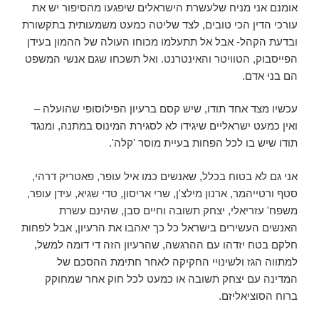
אומנם אני מניח שלעשרת הישראלים שיפגעו מהסיפור יש את
עורכי הדין הכי טובים, לצד שליטה כמעט משמעותית בתקשורת
ובדעת הקהל- אבל אל תתעלמו מכוחו העולה של ההמון בעידן
הפייסבוק, הטוויטר והאינטרנט. ואל תשכחו שגם אנשי המשפט
הם בני אדם.
עכשיו מצד אחד תודו, שיש קסם ברעיון הפילוסופי שהועלה –
ואין כמעט ישראליים שיגידו לא לסגירת המינוס במתנה, ומנגד
תודו שיש בו לכל הפחות בעיית מוסר 'קלה'.
אני גם לא בטוח בכלל, שאנשים כמו איל עופר, פאטריק דרהי,
סטף ורטייהמר, ארנון מילצ'ן, שרי אריסון, טדי שגיא, עידן עופר,
משפח' עזריאלי, יצחק תשובה וחיים סבן, שהינם עשרת
האנשים העשירים בישראל כל כך יאהבו את הרעיון, אבל לפחות
חלקם בטח יזדהו עם ההרגשה, שהרעיון הזה די דומה למשל,
למתווה הגז ולשינויי החקיקה לאחר חתימת ההסכם של
המדינה עם יצחק תשובה או כמעט לכל חוק אחר שמחוקק
ברוח הסוציאליזם.