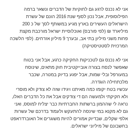
אני לא נכנס לרגע גם לחוקיות של הדברים ונשאר ברמה
הפילוסופית, אבל נכון לסוף שנת 2016 הונם של עשרת
הישראלים העשירים בארץ מגיע במשותף לסך של כ 200
מיליארד ₪ (לפי פורבס) ואוכלוסיית ישראל מורכבת מקצת
פחות משני מיליון בתי אב, ובערך 9 מיליון אזרחים. (לפי הלשכה
המרכזית לסטטיסטיקה)
אני לא נכנס גם לטכניקות החקיקה כרגע, אבל אני בטוח
שאפשר לנסח בצורה אובייקטיבית חוק מתאים, שינוסח
במעורפל ובלי שמות, אבל יפגע בדיוק במטרה, שכבר
מלכתחילה הוגדרה.
עכשיו בטח יקומו כמה מאיתנו ויגידו שזה לא צודק ולא מוסרי
ולא חקיקתי ולמעשה הם די צודקים אבל את כל הדברים האלו,
נראה לי שההמון ברשתות החברתיות כבר יצליח למוסס, ואני
גם לא מקנא במי שינסה להתעקש ולעמוד בדרכם של עשרות
אלפי שקלים, שבדיוק אמורים להיות משוגרים אל האוברדראפט
בחשבונם של מיליוני ישראלים.