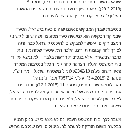
ישראל- משרד התחבורה והבטיחות בדרכים‏, פסקה 9
(29.3.2018)). לאחר עיון בטענות הצדדים הגיע בית המשפט
העליון לכלל מסקנה כי דין הבקשה להידחות.
בנסיבות שבהן המבקשים אינם שוהים כעת בישראל, הסעד
שבמוקד הבקשה הוא למעשה סעד מסוג צו עשה שיוביל לשינוי
המצב הקיים ויאפשר למבקשים להיכנס לישראל כבר עתה
לצורך ליווי קבוצות תיירים. הלכה היא שסעד שכזה אינו ניתן
כדבר שבשגרה, אלא בנסיבות חריגות בלבד – ולא נמצא על ידי
בית המשפט העליון הצדקה לחרוג מן הכלל בנסיבות המקרה
(ראו והשוו: עע"מ 2342/19פלוני נ' משטרת ישראל – מחוז ש"י,
פסקה 2 (3.4.2019); עע"מ 7057/14 ולצ'ר נ' מנהל
האוכלוסין-משרד הפנים, פסקה 11 (12.1.2015)). והדברים
אמורים במיוחד שעה שלנתין זר אין זכות קנויה להיכנס לישראל,
לא כל שכן לעבוד בישראל, ולמדינה נתון מכוח עיקרון הריבונות
שיקול דעת רחב ביחס לבאים בשעריה.
מעבר לכך, בית המשפט העליון גם לא מצא כי יש בנזק הנטען
בבקשה משום הצדקה להעתר לה. ביטול סיורים שנקבעו מראש