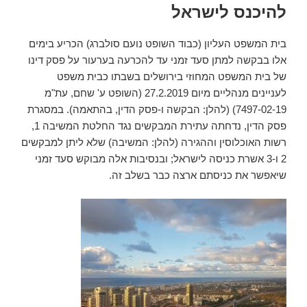
להיכנס לישראל
בית המשפט העליון (כבוד השופט נועם סולברג) הכריע בימים
אלו בבקשה למתן סעד זמני עד להכרעה בערעור על פסק דינו
של בית המשפט המחוזי בירושלים בשבתו כבית משפט
לעניינים מנהליים מיום 27.2.2019 (השופט ע' שחם, עת"מ
7497-02-19) (להלן: הבקשה ו-פסק הדין, בהתאמה). במסגרת
פסק הדין, נדחתה עתירת המבקשים נגד החלטת המשיבה 1,
רשות האוכלוסין וההגירה (להלן: המשיבה) שלא ליתן למבקשים
2 ו-3 אשרת כניסה לישראל; ובנסיבות אלה מבוקש סעד זמני
שיאפשר את כניסתם ארצה כבר בשלב זה.