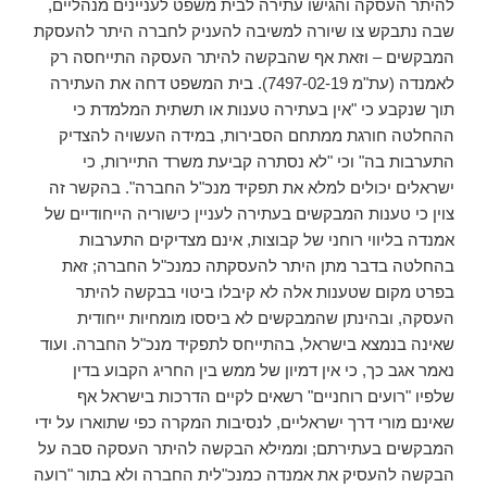
להיתר העסקה והגישו עתירה לבית משפט לעניינים מנהליים,
שבה נתבקש צו שיורה למשיבה להעניק לחברה היתר להעסקת
המבקשים – וזאת אף שהבקשה להיתר העסקה התייחסה רק
לאמנדה (עת"מ 7497-02-19). בית המשפט דחה את העתירה
תוך שנקבע כי "אין בעתירה טענות או תשתית המלמדת כי
ההחלטה חורגת ממתחם הסבירות, במידה העשויה להצדיק
התערבות בה" וכי "לא נסתרה קביעת משרד התיירות, כי
ישראלים יכולים למלא את תפקיד מנכ"ל החברה". בהקשר זה
צוין כי טענות המבקשים בעתירה לעניין כישוריה הייחודיים של
אמנדה בליווי רוחני של קבוצות, אינם מצדיקים התערבות
בהחלטה בדבר מתן היתר להעסקתה כמנכ"ל החברה; זאת
בפרט מקום שטענות אלה לא קיבלו ביטוי בבקשה להיתר
העסקה, ובהינתן שהמבקשים לא ביססו מומחיות ייחודית
שאינה בנמצא בישראל, בהתייחס לתפקיד מנכ"ל החברה. ועוד
נאמר אגב כך, כי אין דמיון של ממש בין החריג הקבוע בדין
שלפיו "רועים רוחניים" רשאים לקיים הדרכות בישראל אף
שאינם מורי דרך ישראליים, לנסיבות המקרה כפי שתוארו על ידי
המבקשים בעתירתם; וממילא הבקשה להיתר העסקה סבה על
הבקשה להעסיק את אמנדה כמנכ"לית החברה ולא בתור "רועה