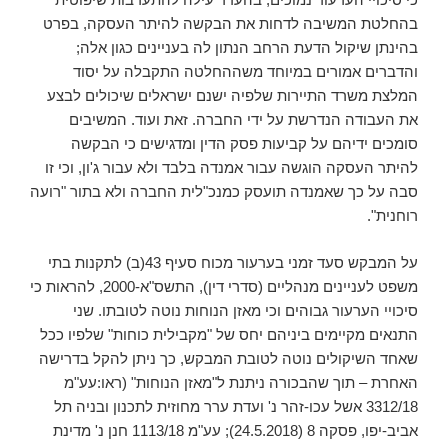
בהחלטת המשיבה לדחות את הבקשה להיתר העסקה, בפרט
בהינתן שיקול הדעת הרחב הנתון לה בעניינים כגון אלה;
והדברים אמורים במיוחד משההחלטה התקבלה על יסוד
המלצת משרד התיירות שלפיה ישנם ישראלים שיכולים לבצע
את העבודה הנדרשת על ידי החברה. זאת ועוד. המשיבים
סומכים ידיהם על קביעות פסק הדין ומדגישים כי הבקשה
להיתר העסקה הוגשה עבור אמנדה בלבד ולא עבור ג'ון, וכי זו
סבה על כך שאמנדה תועסק כמנכ"לית החברה ולא בתור "רועה
רוחנית".
על המבקש סעד זמני בערעור מכוח סעיף 43(ב) לתקנות בתי
משפט לעניינים מנהליים (סדרי דין), התשס"א-2000, להראות כי
סיכויי הערעור גבוהים וכי מאזן הנוחות נוטה לטובתו. שני
התנאים מקיימים ביניהם יחס של "מקבילית כוחות" שלפיו ככל
שאחד השיקולים נוטה לטובת המבקש, כך ניתן להקל בדרישה
האחרת – תוך שהבכורה ניתנת ל"מאזן הנוחות" (ראו:עע"מ
3312/18 אשל עכו-זהר נ' ועדת ערר מחוזית לתכנון ובניה תל
אביב-יפו, פסקה 8 (24.5.2018); עע"מ 1113/18 ‏חנן נ' מדינת