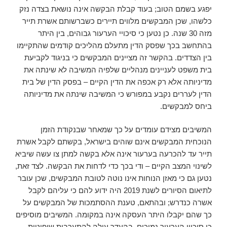
יפגע בשמם הטוב; בעוד קבלת הבקשה אינה נושאת בצדה נזק
כלשהו, שכן המבקשים מלווים תיירים כשברשותם אשרת תייר
מזה 30 שנה. כן נטען כי סיכויי הערעור גבוהים, בין היתר
בהתחשב בכך שפסק הדין מתעלם מהליכים קודמים שהתקיימו
בין הצדדים. בהקשר זה מציינים המבקשים כי בניגוד לקביעת
בית משפט לעניינים מנהליים שלפיה המשיבה לא שינתה את
מדיניותה אלא רק אכפה את הדין הקיים – בפסק הדין של בית
הדין לעררים נקבע במפורש כי המשיבה שינתה את מדיניותה
ביחס למבקשים.
המשיבים מצידם עומדים על כך שמאחר שבנקודת הזמן
הנוכחית המבקשים אינם שוהים בישראל, בקשתם לקבל אשרת
תייר עד להכרעה בערעור אינה אלא בקשה למתן צו עשה שיביא
לשינוי המצב הקיים – ודי בכך כדי לדחות את הבקשה. לצד זאת,
נטען גם כי מאזן הנוחות אינו נוטה לטובת המבקשים, שכן עובר
לתיאום הסיורים לשנת 2019 היה ידוע להם כי עליהם לקבל
אשרה כנדרש; ובהתאם, טענת ההסתמכות של המבקשים על
כך שהם יקבלו היתר העסקה אינה במקומה. המשיבים מוסיפים
כי סיכויי הערעור נמוכים, בהעדר עילה להתערבות שיפוטית