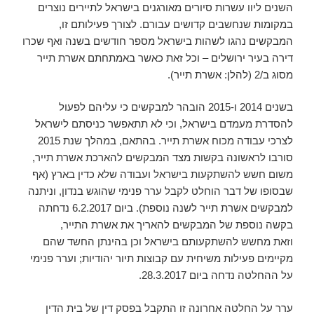
השנים ליוו עשרות סיורים מאורגנים בישראל לתיירים נוצרים
במקומות שנחשבים קדושים עבורם. לצורך פעילותם זו,
המבקשים נהגו לשהות בישראל מספר חודשים בשנה ואף שכרו
דירה בעיר ירושלים – וכל זאת כאשר באמתחתם אשרת תייר
מסוג ב/2 (להלן: אשרת תייר).
בשנים 2014 ו-2015 הובהר למבקשים כי עליהם לפעול
להסדרת מעמדם בישראל, וכי לא תתאפשר כניסתם לישראל
לצרכי עבודה מכוח אשרת תייר. בהתאם, במהלך שנת 2015
סורבו לראשונה בקשות מצד המבקשים להארכת אשרת תייר,
משום חשש להשתקעות בישראל ועבודה שלא כדין בארץ (אף
שבסופו של דבר הוחלט לקבל ערר פנימי שהוגש בנדון, וניתנה
למבקשים אשרת תייר לשנה נוספת). ביום 6.2.2017 נדחתה
בקשה נוספת של המבקשים להאריך את אשרת התייר,
וזאת מחשש להשתקעותם בישראל וכן בהינתן החשד שהם
מקיימים פעילות משיחית עם קבוצות תיור יהודיות; וערר פנימי
על ההחלטה נדחה ביום 28.3.2017.
ערר על החלטה אחרונה זו התקבל בפסק דין של בית הדין