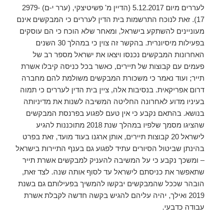
לעררים מיום 5.12.2017 (הדיין מ' פשיטיצקי, (ערר י-ם) 2979-
17). זאת לנוכח התרשמות בית הדין לעררים כי המבקשים אינם
מעוניינים להשתקע בישראל, ומאחר שלא הוכח כי הם עוסקים
בפעילות מיסיונרית. בהקשר זה צוין כי במהלך 30 השנים
האחרונות המבקשים נכנסו ויצאו את ישראל מספר רב של
פעמים עם קבוצות של תיירים, כאשר בכל כניסה קיבלו אשרת
תייר; ועוד נאמר כי משכורת המבקשים משולמת להם מחברה
דרום אפריקאית. בנסיבות אלה, ציין בית הדין לעררים כי תמוה
בעיניו מדוע לאחרונה החליטה המשיבה לשנות את מדיניותה
בנושא. בהתאם נקבע כי אין טעם לפגוע בפרנסת המבקשים
שהציגו מסמך שלפיו במהלך שנת 2018 מתוכננות להגיע
לישראל 20 קבוצות תיירים, אותן ארגנו בעוד מועד, זאת בפרט
בהינתן שביטול הסיורים עתיד לפגוע גם בענף התיירות בישראל
– ומשכך נקבע כי על המשיבה להעניק למבקשים אשרת תייר
שתאפשר את כניסתם לישראל עד לסוף אותה שנה. לצד זאת,
הובהר שככל שהמבקשים יבקשו להמשיך בפעילותם גם בשנת
2019 ואילך, יהיה עליהם להגיש בקשה חדשה לקבלת אשרת
עבודה כדבעי.