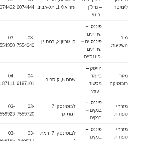
לימיטד
– נדל"ן
עזריאלי 1, תל-אביב
6074444
6074422
ובינוי
פיננסי –
שרותים
מור
03-
03-
פיננסיים –
בן גוריון 2, רמת גן
השקעות
7554949
7554950
שרותים
פיננסיים
הייטק –
מזור
ביומד –
04-
04-
שחם 5, קיסריה
רובוטיקה
מכשור
6187101
6187111
רפואי
פיננסי –
מזרחי
ז'בוטינסקי 7,
03-
03-
בנקים –
טפחות
רמת-גן
7559720
7559923
בנקים
מזרחי
פיננסי –
ז'בוטינסקי 7, רמת
03-
03-
טפחות
בנקים –
גן
7559017
7559195