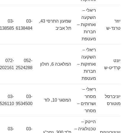
ריאלי –
השקעה
יוזר
שמעון התרסי 43,
03-
03-
ואחזקות –
טרנד-ש
תל אביב
6138484
6138585
חברות
מעטפת
ריאלי –
השקעה
יונט
052-
072-
ואחזקות –
המלאכה 6, חולון
קרדיט-ש
2524288
2202161
חברות
מעטפת
ריאלי –
יוניברסל
מסחר
03-
03-
המסגר 10, לוד
מוטורס
ושרותים –
9534500
9526110
מסחר
הייטק –
טכנולוגיה –
03-
03-
יוניטרוניקס
ת"ד 300, נתב"ג