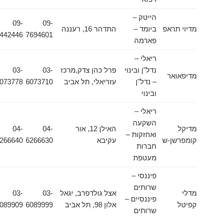
הייטק –
09-
09-
מדיוי תראפ
ביומד –
התדהר 16, רעננה
7442446
7694601
פארמה
ריאלי –
נדל"ן ובינוי
פרל כהן צדק,מרכז
03-
03-
מדיפאואר
– נדל"ן
עזריאלי, תל אביב
6073710
6073778
ובינוי
ריאלי –
השקעה
מדיקל
האילן 12, אור
04-
04-
ואחזקות –
קומפרשן-ש
עקיבא
6266630
6266640
חברות
מעטפת
פיננסי –
שרותים
מדלי
אצל גולדפרב, יגאל
03-
03-
פיננסיים –
קפיטל
אלון 98, תל אביב
6089999
6089909
שרותים