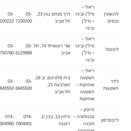
ריאלי –
לוינשטין
נדל"ן ובינוי
דרך מנחם בגין 23,
03-
03-
נכסים
– נדל"ן
תל אביב
7100200
7100222
ובינוי
ריאלי –
נדל"ן ובינוי
שד' רוטשילד 74, תל
03-
03-
ליבנטל
– נדל"ן
אביב
6129988
5750780
ובינוי
ריאלי –
השקעה
בית פלטינום, ק' 18,
לידר
03-
03-
ואחזקות –
הארבעה 21,
השקעות
6845500
6845550
השקעה
תל-אביב
ואחזקות
הייטק –
טכנולוגיה –
זרחין 13, בנין C,
074-
074-
לייבפרסון
תוכנה
רעננה
7004001
7004990
ואינטרנט