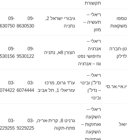
תקשורת
ריאלי –
טמפו
גיבורי ישראל 2,
09-
09-
תעשיה –
משקאות
נתניה
8630530
8630750
מזון
ריאלי –
טן-חברה
אנרגיה
09-
09-
הצורן 8א, נתניה
לדלק
וחיפושי נפט
9530122
9530156
וגז – אנרגיה
ריאלי –
נדל"ן ובינוי
עו"ד גרוס, מרכז
03-
03-
יו.איי.אר.סי
– נדל"ן
עזריאלי 1, תל אביב
6074444
6074422
ובינוי
ריאלי –
השקעה
גרניט 8, קרית-אריה,
03-
03-
יואל
ואחזקות –
פתח-תקוה
9229225
9229255
השקעה
ואחזקות