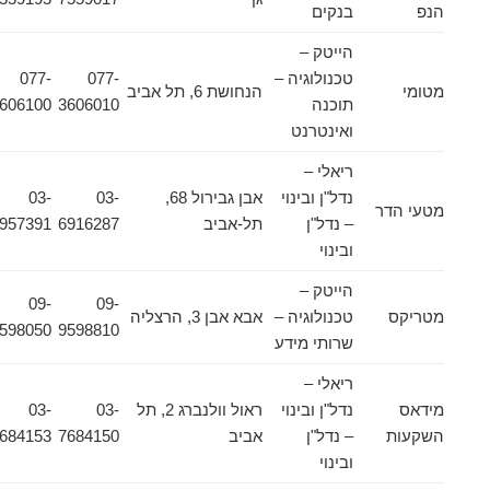
הנפ
בנקים
הייטק –
טכנולוגיה –
077-
077-
מטומי
הנחושת 6, תל אביב
תוכנה
3606010
3606100
ואינטרנט
ריאלי –
נדל"ן ובינוי
אבן גבירול 68,
03-
03-
מטעי הדר
– נדל"ן
תל-אביב
6916287
6957391
ובינוי
הייטק –
09-
09-
מטריקס
טכנולוגיה –
אבא אבן 3, הרצליה
9598050
9598810
שרותי מידע
ריאלי –
מידאס
נדל"ן ובינוי
ראול וולנברג 2, תל
03-
03-
השקעות
– נדל"ן
אביב
7684150
7684153
ובינוי