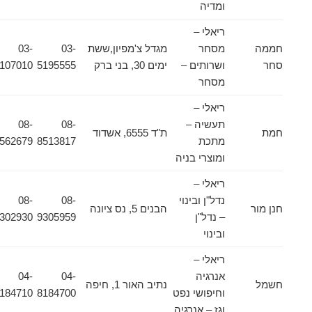
ומדיה
ריאלי –
חממה
מסחר
מגדל צ'מפיון,ששת
03-
03-
סחר
ושרותים –
ימים 30, בני ברק
5195555
5107010
מסחר
ריאלי –
תעשיה –
08-
08-
חמת
ת"ד 6555, אשדוד
מתכת
8513817
8562679
ומוצרי בניה
ריאלי –
נדל"ן ובינוי
08-
08-
חנן מור
הבנים 5, נס ציונה
– נדל"ן
9305959
9302930
ובינוי
ריאלי –
אנרגיה
04-
04-
חשמל
נתיב האור 1, חיפה
וחיפושי נפט
8184700
8184710
וגז – אנרגיה