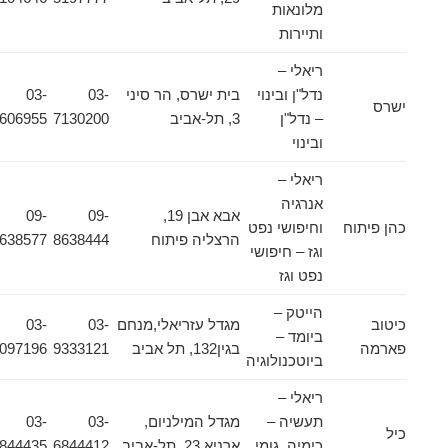
מלונאות
ותיירות
ריאלי –
נדל"ן ובינוי
בית ישרס, הר סיני
03-
03-
ישרס
– נדל"ן
3, תל-אביב
7130200
5606955
ובינוי
ריאלי –
אנרגיה
אבא אבן 19,
09-
09-
כהן פיתוח
וחיפושי נפט
הרצליה פיתוח
8638444
8638577
וגז – חיפושי
נפט וגז
הייטק –
כיטוב
מגדל עזריאלי,מנחם
03-
03-
ביומד –
פארמה
בגין132, תל אביב
9333121
5097196
ביוטכנולוגיה
ריאלי –
תעשיה –
מגדל המילניום,
03-
03-
כיל
כימיה, גומי
ארניא 23, תל-אביב
6844412
6844435