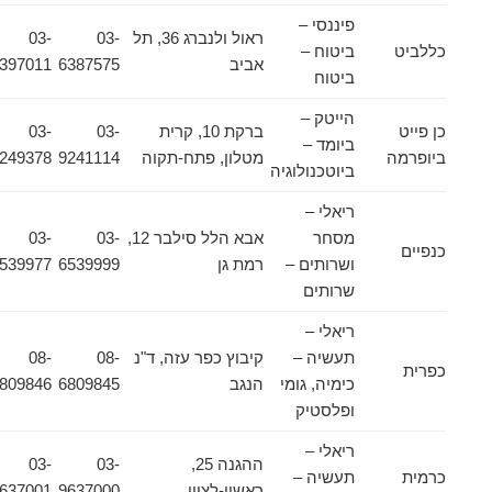
פיננסי –
ראול ולנברג 36, תל
03-
03-
כללביט
ביטוח –
אביב
6387575
6397011
ביטוח
הייטק –
כן פייט
ברקת 10, קרית
03-
03-
ביומד –
ביופרמה
מטלון, פתח-תקוה
9241114
9249378
ביוטכנולוגיה
ריאלי –
מסחר
אבא הלל סילבר 12,
03-
03-
כנפיים
ושרותים –
רמת גן
6539999
6539977
שרותים
ריאלי –
תעשיה –
קיבוץ כפר עזה, ד"נ
08-
08-
כפרית
כימיה, גומי
הנגב
6809845
6809846
ופלסטיק
ריאלי –
ההגנה 25,
03-
03-
כרמית
תעשיה –
ראשון-לציון
9637000
9637001