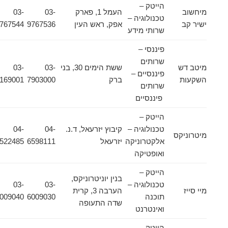
הייטק –
מיחשוב
העמל 1, פארק
03-
03-
טכנולוגיה –
ישיר קב
אפק, ראש העין
9767536
9767544
שרותי מידע
פיננסי –
שרותים
מיטב דש
ששת הימים 30, בני
03-
03-
פיננסיים –
השקעות
ברק
7903000
5169001
שרותים
פיננסיים
הייטק –
טכנולוגיה –
קיבוץ יזרעאל, ד.נ.
04-
04-
מיטרוניקס
אלקטרוניקה
יזרעאל
6598111
6522485
ואופטיקה
הייטק –
בנין יוניטרוניקס,
טכנולוגיה –
03-
03-
מיי סייז
הערבה 3, קרית
תוכנה
6009030
6009040
שדה התעופה
ואינטרנט
הייטק –