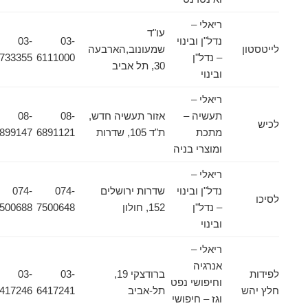
ריאלי –
עו"ד
נדל"ן ובינוי
03-
03-
לייטסטון
שמעונוב,הארבעה
– נדל"ן
6111000
6733355
30, תל אביב
ובינוי
ריאלי –
תעשיה –
אזור תעשיה חדש,
08-
08-
לכיש
מתכת
ת"ד 105, שדרות
6891121
6899147
ומוצרי בניה
ריאלי –
נדל"ן ובינוי
שדרות ירושלים
074-
074-
לסיכו
– נדל"ן
152, חולון
7500648
7500688
ובינוי
ריאלי –
אנרגיה
לפידות
ברודצקי 19,
03-
03-
וחיפושי נפט
חלץ יהש
תל-אביב
6417241
6417246
וגז – חיפושי