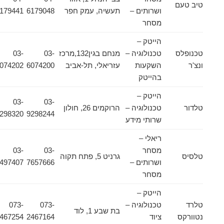
טיב טעם
ושרותים –
תעשיה, עמק חפר
6179048
6179441
מסחר
הייטק –
טכנופלס
טכנולוגיה –
מנחם בגין132,מרכז
03-
03-
ונצ'ר
השקעות
עזריאלי, תל-אביב
6074200
6074202
בהייטק
הייטק –
03-
03-
טלדור
טכנולוגיה –
הרוקמים 26, חולון
9298320
9298244
שרותי מידע
ריאלי –
מסחר
03-
03-
טלסיס
גרניט 5, פתח תקוה
ושרותים –
7657666
6497407
מסחר
הייטק –
טלרד
טכנולוגיה –
073-
073-
בת שבע 1, לוד
נטוורקס
ציוד
2467164
2467254