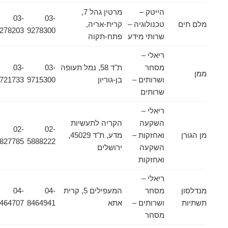
הייטק –
מרטין גהל 7,
03-
03-
מלם תים
טכנולוגיה –
קרית-אריה,
9278203
9278300
שרותי מידע
פתח-תקוה
ריאלי –
מסחר
ת"ד 58, נמל תעופה
03-
03-
ממן
ושרותים –
בן-גוריון
9715300
9721733
שרותים
ריאלי –
השקעה
הקריה לתעשיות
02-
02-
מן הגורן
ואחזקות –
מדע, ת"ד 45029,
5827785
5888222
השקעה
ירושלים
ואחזקות
ריאלי –
מנדלסון
מסחר
המעפילים 5, קרית
04-
04-
תשתיות
ושרותים –
אתא
8464941
8464707
מסחר