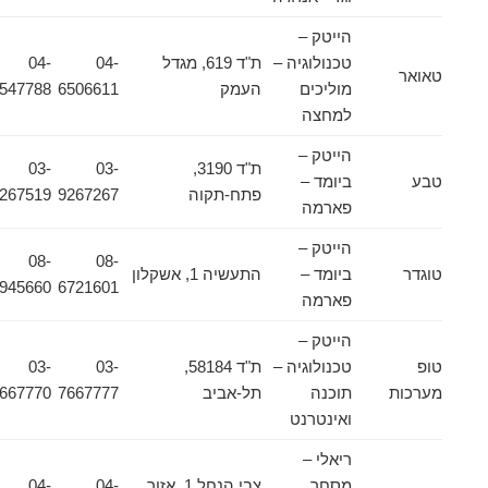
הייטק –
טכנולוגיה –
ת"ד 619, מגדל
04-
04-
טאואר
מוליכים
העמק
6506611
6547788
למחצה
הייטק –
ת"ד 3190,
03-
03-
טבע
ביומד –
פתח-תקוה
9267267
9267519
פארמה
הייטק –
08-
08-
טוגדר
ביומד –
התעשיה 1, אשקלון
9945660
6721601
פארמה
הייטק –
טופ
טכנולוגיה –
ת"ד 58184,
03-
03-
מערכות
תוכנה
תל-אביב
7667777
7667770
ואינטרנט
ריאלי –
מסחר
צבי הנחל 1, אזור
04-
04-