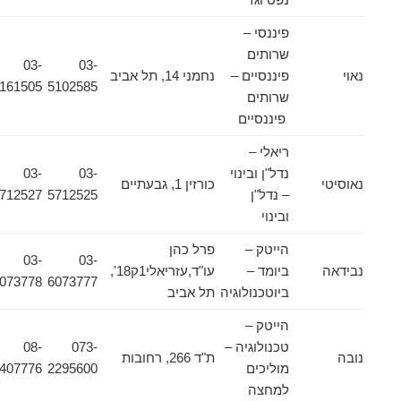
פיננסי –
שרותים
03-
03-
נאוי
פיננסיים –
נחמני 14, תל אביב
5161505
5102585
שרותים
פיננסיים
ריאלי –
נדל"ן ובינוי
03-
03-
נאוסיטי
כורזין 1, גבעתיים
– נדל"ן
5712525
5712527
ובינוי
הייטק –
פרל כהן
03-
03-
נבידאה
ביומד –
עו"ד,עזריאלי1ק18',
6073778
6073777
ביוטכנולוגיה
תל אביב
הייטק –
טכנולוגיה –
073-
08-
נובה
ת"ד 266, רחובות
מוליכים
2295600
9407776
למחצה