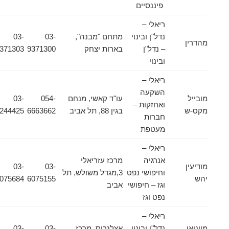
פיננסיים
ריאלי –
נדל"ן ובינוי
מתחם "מבנה",
03-
03-
מהדרין
– נדל"ן
בארות יצחק
9371300
9371303
ובינוי
ריאלי –
השקעה
מובייל
עו"ד קאשי, מנחם
054-
03-
ואחזקות –
מקס-ש
בגין 88, תל אביב
6663662
6244425
חברות
מעטפת
ריאלי –
אנרגיה
מרכז עזריאלי
מודיעין
03-
03-
וחיפושי נפט
3,מגדל משולש, תל
יהש
6075155
6075684
וגז – חיפושי
אביב
נפט וגז
ריאלי –
מויניאן
נדל"ן ובינוי
אצלגרוס, מרכז
03-
03-