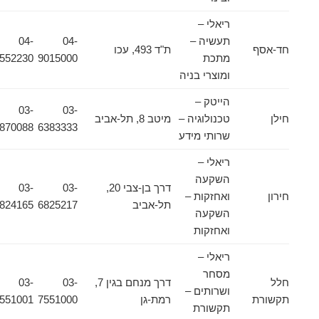
ריאלי –
תעשיה –
04-
04-
חד-אסף
ת"ד 493, עכו
מתכת
9015000
9552230
ומוצרי בניה
הייטק –
03-
03-
חילן
טכנולוגיה –
מיטב 8, תל-אביב
6870088
6383333
שרותי מידע
ריאלי –
השקעה
דרך בן-צבי 20,
03-
03-
חירון
ואחזקות –
תל-אביב
6825217
6824165
השקעה
ואחזקות
ריאלי –
מסחר
חלל
דרך מנחם בגין 7,
03-
03-
ושרותים –
תקשורת
רמת-גן
7551000
7551001
תקשורת