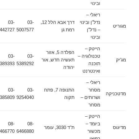
ובינוי
ריאלי –
נדל"ן ובינוי
דרך אבא הלל 12,
03-
03-
מגוריט
– נדל"ן
רמת גן
5007577
9442727
ובינוי
הייטק –
הפלדה 5, אזור
טכנולוגיה –
03-
03-
מג'יק
תעשיה חדש, אור
תוכנה
5389292
5389393
יהודה
ואינטרנט
ריאלי –
מסחר
התנופה 7, פתח
03-
03-
מדטכניקה
ושרותים –
תקוה
9254040
9385809
מסחר
הייטק –
ביומד –
08-
08-
מדיגוס
ת"ד 3030, עומר
מכשור
6466880
6466770
רפואי