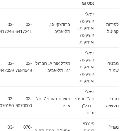
נפט וגז
ריאלי –
השקעה
לפידות
ברודצקי 19,
03-
03-
ואחזקות –
קפיטל
תל-אביב
6417241
6417246
השקעה
ואחזקות
ריאלי –
השקעה
מבטח
מגדל אור A, הברזל
03-
03-
ואחזקות –
שמיר
27, תל-אביב
7684949
6442099
השקעה
ואחזקות
ריאלי –
מבני
נדל"ן ובינוי
תוצרת הארץ 7, תל
03-
03-
תעשיה
– נדל"ן
אביב
9070000
9070190
ובינוי
פיננסי –
מגדל
076-
03-
ביטוח –
אפעל 4, פתח-תקוה