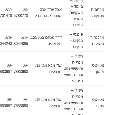
הייטק –
ביומד –
מרחביה
אצל עו"ד ארם,
03-
077-
השקעות
אחזקות
מצדה 7, בני ברק
5788770
4701479
במדעי
החיים
פיננסי –
מרכנתיל
דרך מנחם בגין 125,
076-
076-
בנקים –
הנפקות
תל-אביב
8044895
8044243
בנקים
ריאלי –
אנרגיה
נאוויטס
שד' אבא אבן 12,
09-
09-
וחיפושי נפט
מימון
הרצליה
7883680
7883687
וגז – חיפושי
נפט וגז
ריאלי –
אנרגיה
נאוויטס
שד' אבא אבן 12,
09-
09-
וחיפושי נפט
פטרו
הרצליה
7883680
7883687
וגז – חיפושי
נפט וגז