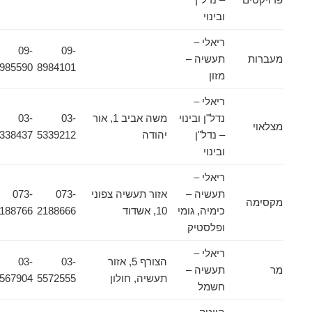
ובינוי
ריאלי –
09-
09-
מעברות
תעשיה –
8985590
8984101
מזון
ריאלי –
נדל"ן ובינוי
משה אביב 1, אור
03-
03-
מצלאוי
– נדל"ן
יהודה
5339212
5338437
ובינוי
ריאלי –
תעשיה –
אזור תעשיה צפוני
073-
073-
מקסימה
כימיה, גומי
10, אשדוד
2188666
2188766
ופלסטיק
ריאלי –
הצורף 5, אזור
03-
03-
מר
תעשיה –
תעשיה, חולון
5572555
5567904
חשמל