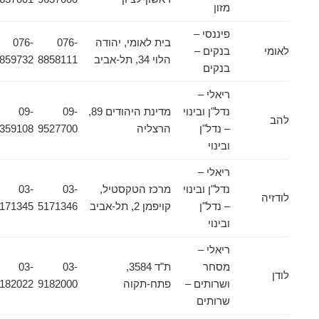
מזון
פיננסי –
בית לאומי, יהודה
076-
076-
לאומי
בנקים –
הלוי 34, תל-אביב
8858111
8859732
בנקים
ריאלי –
נדל"ן ובינוי
מדינת היהודים 89,
09-
09-
להב
– נדל"ן
הרצליה
9527700
8359108
ובינוי
ריאלי –
נדל"ן ובינוי
מרכז הטקסטיל,
03-
03-
לודזיה
– נדל"ן
קויפמן 2, תל-אביב
5171346
5171345
ובינוי
ריאלי –
מסחר
ת"ד 3584,
03-
03-
לודן
ושרותים –
פתח-תקוה
9182000
9182022
שרותים