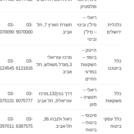
ופלסטיק
ריאלי –
כלכלית
נדל"ן ובינוי
תוצרת הארץ 7, תל
03-
03-
ירושלים
– נדל"ן
אביב
9070000
9070090
ובינוי
הייטק –
ביומד –
מרכז עזריאלי
כלל
03-
03-
השקעות
3,מגדל משולש, תל
ביוטכנו
6121616
6124545
במדעי
אביב
החיים
ריאלי –
כלל
דרך בגין132,מרכז
03-
03-
תעשיה –
משקאות
עזריאלי3, תל אביב
6075777
6075131
מזון
פיננסי –
כלל עסקי
ראול ולנברג 36,
03-
03-
ביטוח –
ביטוח
תל-אביב
6387575
6397011
ביטוח