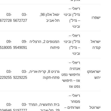
ריאלי –
נדל"ן ובינוי
יגאל אלון 98,
03-
03-
ישפרו
– נדל"ן
תל-אביב
5672727
5672728
ובינוי
ריאלי –
ישראל
נדל"ן ובינוי
המנופים 2, הרצליה
09-
09-
קנדה
– נדל"ן
פיתוח
9549091
9518005
ובינוי
ריאלי –
אנרגיה
ישראמקו
גרניט 8, קרית-אריה,
03-
03-
וחיפושי נפט
יהש
פתח-תקוה
9229225
9229255
וגז – חיפושי
נפט וגז
ריאלי –
מסחר
בית התעשיה, המרד
03-
03-
ישרוטל
ושרותים –
29, תל-אביב
5197777
5104646