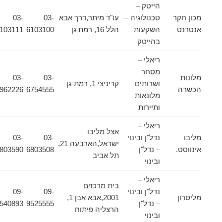
הייטק –
מכון חקר
טכנולוגיה –
עו"ד מיתר,דרך אבא
03-
03-
אנטרנט
השקעות
הלל 16, רמת גן
6103100
6103111
בהייטק
ריאלי –
מסחר
מלונות
03-
03-
ושרותים –
קריניצי 1, רמת-גן
הכשרה
6754555
7962226
מלונאות
ותיירות
ריאלי –
אצל מליבו
מליבו
נדל"ן ובינוי
03-
03-
ישראל,הארבעה 21,
אינווסט.
– נדל"ן
6803508
6803590
תל אביב
ובינוי
ריאלי –
בית מרכזים
נדל"ן ובינוי
09-
09-
מליסרון
2001,אבא אבן 1,
– נדל"ן
9525555
9540893
הרצליה פיתוח
ובינוי