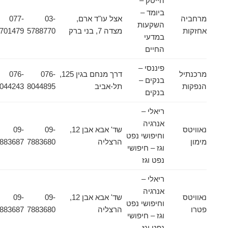
הייטק –
ביומד –
מרחביה
אצל עו"ד ארם,
03-
077-
השקעות
אחזקות
מצדה 7, בני ברק
5788770
4701479
במדעי
החיים
פיננסי –
מרכנתיל
דרך מנחם בגין 125,
076-
076-
בנקים –
הנפקות
תל-אביב
8044895
8044243
בנקים
ריאלי –
אנרגיה
נאוויטס
שד' אבא אבן 12,
09-
09-
וחיפושי נפט
מימון
הרצליה
7883680
7883687
וגז – חיפושי
נפט וגז
ריאלי –
אנרגיה
נאוויטס
שד' אבא אבן 12,
09-
09-
וחיפושי נפט
פטרו
הרצליה
7883680
7883687
וגז – חיפושי
נפט וגז