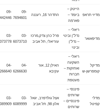
הייטק –
09-
09-
מדיוי תראפ
ביומד –
התדהר 16, רעננה
7442446
7694601
פארמה
ריאלי –
נדל"ן ובינוי
פרל כהן צדק,מרכז
03-
03-
מדיפאואר
– נדל"ן
עזריאלי, תל אביב
6073710
6073778
ובינוי
ריאלי –
השקעה
מדיקל
האילן 12, אור
04-
04-
ואחזקות –
קומפרשן-ש
עקיבא
6266630
6266640
חברות
מעטפת
פיננסי –
שרותים
מדלי
אצל גולדפרב, יגאל
03-
03-
פיננסיים –
קפיטל
אלון 98, תל אביב
6089999
6089909
שרותים