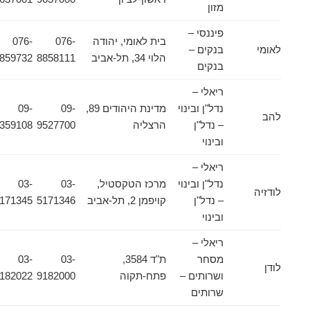
מזון
פיננסי –
בית לאומי, יהודה
076-
076-
לאומי
בנקים –
הלוי 34, תל-אביב
8858111
8859732
בנקים
ריאלי –
נדל"ן ובינוי
מדינת היהודים 89,
09-
09-
להב
– נדל"ן
הרצליה
9527700
8359108
ובינוי
ריאלי –
נדל"ן ובינוי
מרכז הטקסטיל,
03-
03-
לודזיה
– נדל"ן
קויפמן 2, תל-אביב
5171346
5171345
ובינוי
ריאלי –
מסחר
ת"ד 3584,
03-
03-
לודן
ושרותים –
פתח-תקוה
9182000
9182022
שרותים