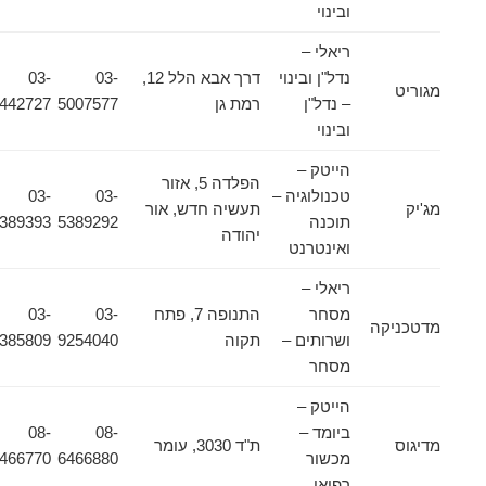
ובינוי
ריאלי –
נדל"ן ובינוי
דרך אבא הלל 12,
03-
03-
מגוריט
– נדל"ן
רמת גן
5007577
9442727
ובינוי
הייטק –
הפלדה 5, אזור
טכנולוגיה –
03-
03-
מג'יק
תעשיה חדש, אור
תוכנה
5389292
5389393
יהודה
ואינטרנט
ריאלי –
מסחר
התנופה 7, פתח
03-
03-
מדטכניקה
ושרותים –
תקוה
9254040
9385809
מסחר
הייטק –
ביומד –
08-
08-
מדיגוס
ת"ד 3030, עומר
מכשור
6466880
6466770
רפואי