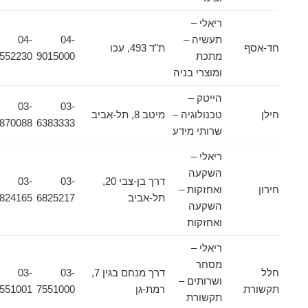
ריאלי –
תעשיה –
04-
04-
חד-אסף
ת"ד 493, עכו
מתכת
9015000
9552230
ומוצרי בניה
הייטק –
03-
03-
חילן
טכנולוגיה –
מיטב 8, תל-אביב
6870088
6383333
שרותי מידע
ריאלי –
השקעה
דרך בן-צבי 20,
03-
03-
חירון
ואחזקות –
תל-אביב
6825217
6824165
השקעה
ואחזקות
ריאלי –
מסחר
חלל
דרך מנחם בגין 7,
03-
03-
ושרותים –
תקשורת
רמת-גן
7551000
7551001
תקשורת