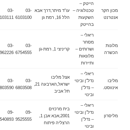
הייטק –
מכון חקר
טכנולוגיה –
עו"ד מיתר,דרך אבא
03-
03-
אנטרנט
השקעות
הלל 16, רמת גן
6103100
6103111
בהייטק
ריאלי –
מסחר
מלונות
03-
03-
ושרותים –
קריניצי 1, רמת-גן
הכשרה
6754555
7962226
מלונאות
ותיירות
ריאלי –
אצל מליבו
מליבו
נדל"ן ובינוי
03-
03-
ישראל,הארבעה 21,
אינווסט.
– נדל"ן
6803508
6803590
תל אביב
ובינוי
ריאלי –
בית מרכזים
נדל"ן ובינוי
09-
09-
מליסרון
2001,אבא אבן 1,
– נדל"ן
9525555
9540893
הרצליה פיתוח
ובינוי