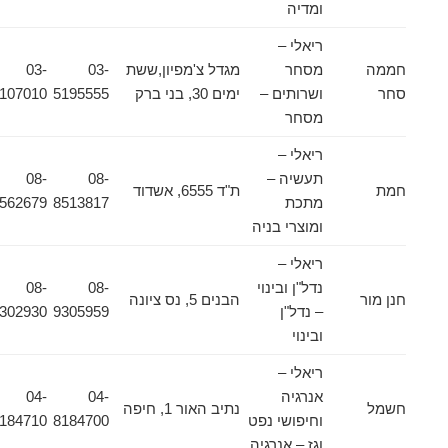
ומדיה
ריאלי –
חממה
מסחר
מגדל צ'מפיון,ששת
03-
03-
סחר
ושרותים –
ימים 30, בני ברק
5195555
5107010
מסחר
ריאלי –
תעשיה –
08-
08-
חמת
ת"ד 6555, אשדוד
מתכת
8513817
8562679
ומוצרי בניה
ריאלי –
נדל"ן ובינוי
08-
08-
חנן מור
הבנים 5, נס ציונה
– נדל"ן
9305959
9302930
ובינוי
ריאלי –
אנרגיה
04-
04-
חשמל
נתיב האור 1, חיפה
וחיפושי נפט
8184700
8184710
וגז – אנרגיה