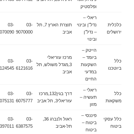
ופלסטיק
ריאלי –
כלכלית
נדל"ן ובינוי
תוצרת הארץ 7, תל
03-
03-
ירושלים
– נדל"ן
אביב
9070000
9070090
ובינוי
הייטק –
ביומד –
מרכז עזריאלי
כלל
03-
03-
השקעות
3,מגדל משולש, תל
ביוטכנו
6121616
6124545
במדעי
אביב
החיים
ריאלי –
כלל
דרך בגין132,מרכז
03-
03-
תעשיה –
משקאות
עזריאלי3, תל אביב
6075777
6075131
מזון
פיננסי –
כלל עסקי
ראול ולנברג 36,
03-
03-
ביטוח –
ביטוח
תל-אביב
6387575
6397011
ביטוח