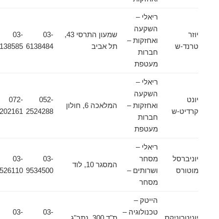
ריאלי –
השקעה
יוזר
שמעון התרסי 43,
03-
03-
ואחזקות –
טרנד-ש
תל אביב
6138484
6138585
חברות
מעטפת
ריאלי –
השקעה
יונט
052-
072-
ואחזקות –
המלאכה 6, חולון
קרדיט-ש
2524288
2202161
חברות
מעטפת
ריאלי –
יוניברסל
מסחר
03-
03-
המסגר 10, לוד
מוטורס
ושרותים –
9534500
9526110
מסחר
הייטק –
טכנולוגיה –
03-
03-
יוניטרוניקס
ת"ד 300, נתב"ג