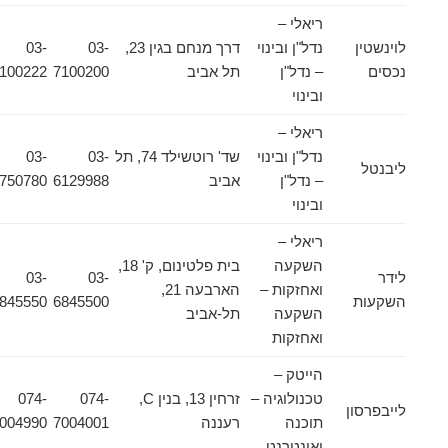
ריאלי –
לוינשטין
נדל"ן ובינוי
דרך מנחם בגין 23,
03-
03-
נכסים
– נדל"ן
תל אביב
7100200
7100222
ובינוי
ריאלי –
נדל"ן ובינוי
שד' רוטשילד 74, תל
03-
03-
ליבנטל
– נדל"ן
אביב
6129988
5750780
ובינוי
ריאלי –
השקעה
בית פלטינום, ק' 18,
לידר
03-
03-
ואחזקות –
הארבעה 21,
השקעות
6845500
6845550
השקעה
תל-אביב
ואחזקות
הייטק –
טכנולוגיה –
זרחין 13, בנין C,
074-
074-
לייבפרסון
תוכנה
רעננה
7004001
7004990
ואינטרנט