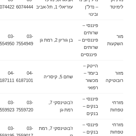
לימיטד
– נדל"ן
עזריאלי 1, תל-אביב
6074444
6074422
ובינוי
פיננסי –
שרותים
מור
03-
03-
פיננסיים –
בן גוריון 2, רמת גן
השקעות
7554949
7554950
שרותים
פיננסיים
הייטק –
מזור
ביומד –
04-
04-
שחם 5, קיסריה
רובוטיקה
מכשור
6187101
6187111
רפואי
פיננסי –
מזרחי
ז'בוטינסקי 7,
03-
03-
בנקים –
טפחות
רמת-גן
7559720
7559923
בנקים
מזרחי
פיננסי –
ז'בוטינסקי 7, רמת
03-
03-
טפחות
בנקים –
גן
7559017
7559195