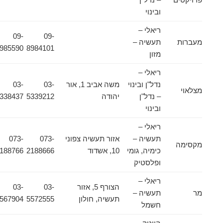
ובינוי
ריאלי –
09-
09-
מעברות
תעשיה –
8985590
8984101
מזון
ריאלי –
נדל"ן ובינוי
משה אביב 1, אור
03-
03-
מצלאוי
– נדל"ן
יהודה
5339212
5338437
ובינוי
ריאלי –
תעשיה –
אזור תעשיה צפוני
073-
073-
מקסימה
כימיה, גומי
10, אשדוד
2188666
2188766
ופלסטיק
ריאלי –
הצורף 5, אזור
03-
03-
מר
תעשיה –
תעשיה, חולון
5572555
5567904
חשמל