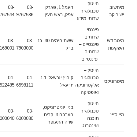
הייטק –
מיחשוב
העמל 1, פארק
03-
03-
טכנולוגיה –
ישיר קב
אפק, ראש העין
9767536
9767544
שרותי מידע
פיננסי –
שרותים
מיטב דש
ששת הימים 30, בני
03-
03-
פיננסיים –
השקעות
ברק
7903000
5169001
שרותים
פיננסיים
הייטק –
טכנולוגיה –
קיבוץ יזרעאל, ד.נ.
04-
04-
מיטרוניקס
אלקטרוניקה
יזרעאל
6598111
6522485
ואופטיקה
הייטק –
בנין יוניטרוניקס,
טכנולוגיה –
03-
03-
מיי סייז
הערבה 3, קרית
תוכנה
6009030
6009040
שדה התעופה
ואינטרנט
הייטק –