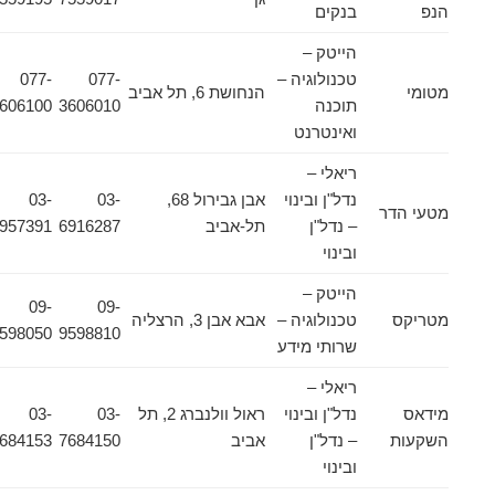
הנפ
בנקים
הייטק –
טכנולוגיה –
077-
077-
מטומי
הנחושת 6, תל אביב
תוכנה
3606010
3606100
ואינטרנט
ריאלי –
נדל"ן ובינוי
אבן גבירול 68,
03-
03-
מטעי הדר
– נדל"ן
תל-אביב
6916287
6957391
ובינוי
הייטק –
09-
09-
מטריקס
טכנולוגיה –
אבא אבן 3, הרצליה
9598050
9598810
שרותי מידע
ריאלי –
מידאס
נדל"ן ובינוי
ראול וולנברג 2, תל
03-
03-
השקעות
– נדל"ן
אביב
7684150
7684153
ובינוי