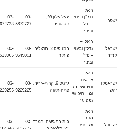
ריאלי –
נדל"ן ובינוי
יגאל אלון 98,
03-
03-
ישפרו
– נדל"ן
תל-אביב
5672727
5672728
ובינוי
ריאלי –
ישראל
נדל"ן ובינוי
המנופים 2, הרצליה
09-
09-
קנדה
– נדל"ן
פיתוח
9549091
9518005
ובינוי
ריאלי –
אנרגיה
ישראמקו
גרניט 8, קרית-אריה,
03-
03-
וחיפושי נפט
יהש
פתח-תקוה
9229225
9229255
וגז – חיפושי
נפט וגז
ריאלי –
מסחר
בית התעשיה, המרד
03-
03-
ישרוטל
ושרותים –
29, תל-אביב
5197777
5104646