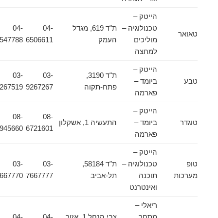
הייטק –
טכנולוגיה –
ת"ד 619, מגדל
04-
04-
טאואר
מוליכים
העמק
6506611
6547788
למחצה
הייטק –
ת"ד 3190,
03-
03-
טבע
ביומד –
פתח-תקוה
9267267
9267519
פארמה
הייטק –
08-
08-
טוגדר
ביומד –
התעשיה 1, אשקלון
9945660
6721601
פארמה
הייטק –
טופ
טכנולוגיה –
ת"ד 58184,
03-
03-
מערכות
תוכנה
תל-אביב
7667777
7667770
ואינטרנט
ריאלי –
מסחר
צבי הנחל 1, אזור
04-
04-