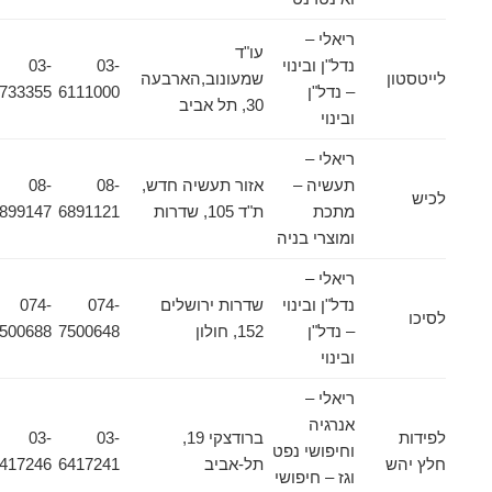
ריאלי –
עו"ד
נדל"ן ובינוי
03-
03-
לייטסטון
שמעונוב,הארבעה
– נדל"ן
6111000
6733355
30, תל אביב
ובינוי
ריאלי –
תעשיה –
אזור תעשיה חדש,
08-
08-
לכיש
מתכת
ת"ד 105, שדרות
6891121
6899147
ומוצרי בניה
ריאלי –
נדל"ן ובינוי
שדרות ירושלים
074-
074-
לסיכו
– נדל"ן
152, חולון
7500648
7500688
ובינוי
ריאלי –
אנרגיה
לפידות
ברודצקי 19,
03-
03-
וחיפושי נפט
חלץ יהש
תל-אביב
6417241
6417246
וגז – חיפושי