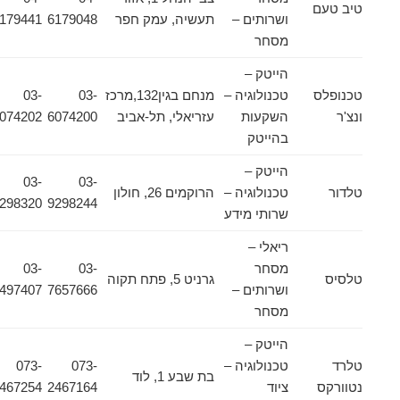
טיב טעם
ושרותים –
תעשיה, עמק חפר
6179048
6179441
מסחר
הייטק –
טכנופלס
טכנולוגיה –
מנחם בגין132,מרכז
03-
03-
ונצ'ר
השקעות
עזריאלי, תל-אביב
6074200
6074202
בהייטק
הייטק –
03-
03-
טלדור
טכנולוגיה –
הרוקמים 26, חולון
9298320
9298244
שרותי מידע
ריאלי –
מסחר
03-
03-
טלסיס
גרניט 5, פתח תקוה
ושרותים –
7657666
6497407
מסחר
הייטק –
טלרד
טכנולוגיה –
073-
073-
בת שבע 1, לוד
נטוורקס
ציוד
2467164
2467254