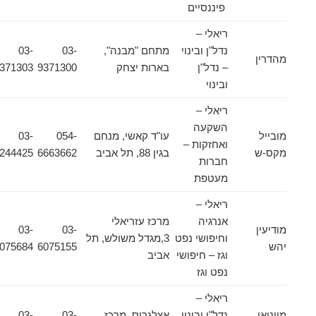
פיננסיים
ריאלי –
נדל"ן ובינוי
מתחם "מבנה",
03-
03-
מהדרין
– נדל"ן
בארות יצחק
9371300
9371303
ובינוי
ריאלי –
השקעה
מובייל
עו"ד קאשי, מנחם
054-
03-
ואחזקות –
מקס-ש
בגין 88, תל אביב
6663662
6244425
חברות
מעטפת
ריאלי –
אנרגיה
מרכז עזריאלי
מודיעין
03-
03-
וחיפושי נפט
3,מגדל משולש, תל
יהש
6075155
6075684
וגז – חיפושי
אביב
נפט וגז
ריאלי –
מויניאן
נדל"ן ובינוי
אצלגרוס, מרכז
03-
03-