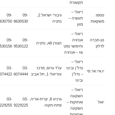
תקשורת
ריאלי –
טמפו
גיבורי ישראל 2,
09-
09-
תעשיה –
משקאות
נתניה
8630530
8630750
מזון
ריאלי –
טן-חברה
אנרגיה
09-
09-
הצורן 8א, נתניה
לדלק
וחיפושי נפט
9530122
9530156
וגז – אנרגיה
ריאלי –
נדל"ן ובינוי
עו"ד גרוס, מרכז
03-
03-
יו.איי.אר.סי
– נדל"ן
עזריאלי 1, תל אביב
6074444
6074422
ובינוי
ריאלי –
השקעה
גרניט 8, קרית-אריה,
03-
03-
יואל
ואחזקות –
פתח-תקוה
9229225
9229255
השקעה
ואחזקות