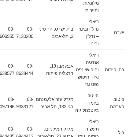
מלונאות
ותיירות
ריאלי –
נדל"ן ובינוי
בית ישרס, הר סיני
03-
03-
ישרס
– נדל"ן
3, תל-אביב
7130200
5606955
ובינוי
ריאלי –
אנרגיה
אבא אבן 19,
09-
09-
כהן פיתוח
וחיפושי נפט
הרצליה פיתוח
8638444
8638577
וגז – חיפושי
נפט וגז
הייטק –
כיטוב
מגדל עזריאלי,מנחם
03-
03-
ביומד –
פארמה
בגין132, תל אביב
9333121
5097196
ביוטכנולוגיה
ריאלי –
תעשיה –
מגדל המילניום,
03-
03-
כיל
כימיה, גומי
ארניא 23, תל-אביב
6844412
6844435