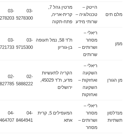
הייטק –
מרטין גהל 7,
03-
03-
מלם תים
טכנולוגיה –
קרית-אריה,
9278203
9278300
שרותי מידע
פתח-תקוה
ריאלי –
מסחר
ת"ד 58, נמל תעופה
03-
03-
ממן
ושרותים –
בן-גוריון
9715300
9721733
שרותים
ריאלי –
השקעה
הקריה לתעשיות
02-
02-
מן הגורן
ואחזקות –
מדע, ת"ד 45029,
5827785
5888222
השקעה
ירושלים
ואחזקות
ריאלי –
מנדלסון
מסחר
המעפילים 5, קרית
04-
04-
תשתיות
ושרותים –
אתא
8464941
8464707
מסחר