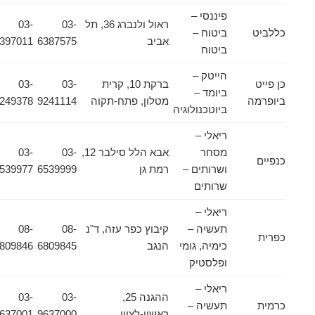
פיננסי –
ראול ולנברג 36, תל
03-
03-
כללביט
ביטוח –
אביב
6387575
6397011
ביטוח
הייטק –
כן פייט
ברקת 10, קרית
03-
03-
ביומד –
ביופרמה
מטלון, פתח-תקוה
9241114
9249378
ביוטכנולוגיה
ריאלי –
מסחר
אבא הלל סילבר 12,
03-
03-
כנפיים
ושרותים –
רמת גן
6539999
6539977
שרותים
ריאלי –
תעשיה –
קיבוץ כפר עזה, ד"נ
08-
08-
כפרית
כימיה, גומי
הנגב
6809845
6809846
ופלסטיק
ריאלי –
ההגנה 25,
03-
03-
כרמית
תעשיה –
ראשון-לציון
9637000
9637001