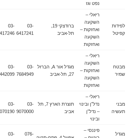
נפט וגז
ריאלי –
השקעה
לפידות
ברודצקי 19,
03-
03-
ואחזקות –
קפיטל
תל-אביב
6417241
6417246
השקעה
ואחזקות
ריאלי –
השקעה
מבטח
מגדל אור A, הברזל
03-
03-
ואחזקות –
שמיר
27, תל-אביב
7684949
6442099
השקעה
ואחזקות
ריאלי –
מבני
נדל"ן ובינוי
תוצרת הארץ 7, תל
03-
03-
תעשיה
– נדל"ן
אביב
9070000
9070190
ובינוי
פיננסי –
מגדל
076-
03-
ביטוח –
אפעל 4, פתח-תקוה