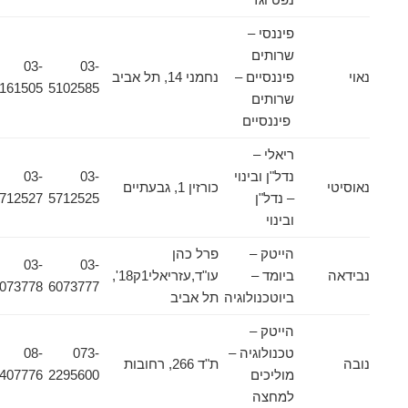
פיננסי –
שרותים
03-
03-
נאוי
פיננסיים –
נחמני 14, תל אביב
5161505
5102585
שרותים
פיננסיים
ריאלי –
נדל"ן ובינוי
03-
03-
נאוסיטי
כורזין 1, גבעתיים
– נדל"ן
5712525
5712527
ובינוי
הייטק –
פרל כהן
03-
03-
נבידאה
ביומד –
עו"ד,עזריאלי1ק18',
6073778
6073777
ביוטכנולוגיה
תל אביב
הייטק –
טכנולוגיה –
073-
08-
נובה
ת"ד 266, רחובות
מוליכים
2295600
9407776
למחצה