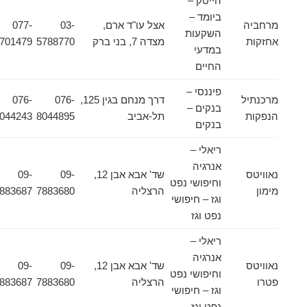
הייטק –
ביומד –
מרחביה
אצל עו"ד ארם,
03-
077-
השקעות
אחזקות
מצדה 7, בני ברק
5788770
4701479
במדעי
החיים
פיננסי –
מרכנתיל
דרך מנחם בגין 125,
076-
076-
בנקים –
הנפקות
תל-אביב
8044895
8044243
בנקים
ריאלי –
אנרגיה
נאוויטס
שד' אבא אבן 12,
09-
09-
וחיפושי נפט
מימון
הרצליה
7883680
7883687
וגז – חיפושי
נפט וגז
ריאלי –
אנרגיה
נאוויטס
שד' אבא אבן 12,
09-
09-
וחיפושי נפט
פטרו
הרצליה
7883680
7883687
וגז – חיפושי
נפט וגז