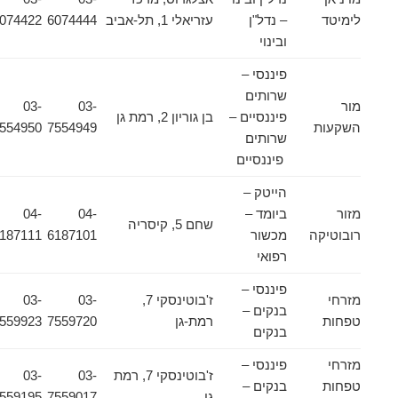
לימיטד
– נדל"ן
עזריאלי 1, תל-אביב
6074444
6074422
ובינוי
פיננסי –
שרותים
מור
03-
03-
פיננסיים –
בן גוריון 2, רמת גן
השקעות
7554949
7554950
שרותים
פיננסיים
הייטק –
מזור
ביומד –
04-
04-
שחם 5, קיסריה
רובוטיקה
מכשור
6187101
6187111
רפואי
פיננסי –
מזרחי
ז'בוטינסקי 7,
03-
03-
בנקים –
טפחות
רמת-גן
7559720
7559923
בנקים
מזרחי
פיננסי –
ז'בוטינסקי 7, רמת
03-
03-
טפחות
בנקים –
גן
7559017
7559195