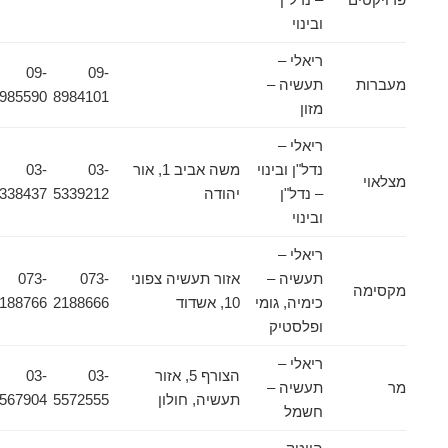
ובינוי
ריאלי –
09-
09-
מעברות
תעשיה –
8985590
8984101
מזון
ריאלי –
נדל"ן ובינוי
משה אביב 1, אור
03-
03-
מצלאוי
– נדל"ן
יהודה
5339212
5338437
ובינוי
ריאלי –
תעשיה –
אזור תעשיה צפוני
073-
073-
מקסימה
כימיה, גומי
10, אשדוד
2188666
2188766
ופלסטיק
ריאלי –
הצורף 5, אזור
03-
03-
מר
תעשיה –
תעשיה, חולון
5572555
5567904
חשמל