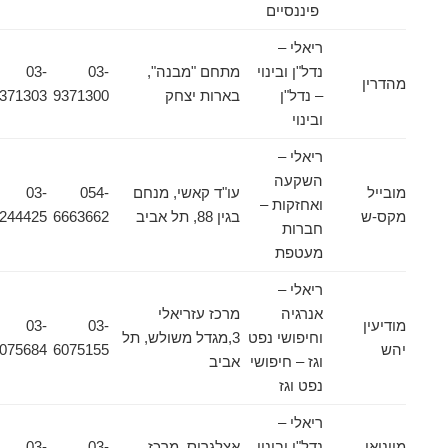
פיננסיים
ריאלי –
נדל"ן ובינוי
מתחם "מבנה",
03-
03-
מהדרין
– נדל"ן
בארות יצחק
9371300
9371303
ובינוי
ריאלי –
השקעה
מובייל
עו"ד קאשי, מנחם
054-
03-
ואחזקות –
מקס-ש
בגין 88, תל אביב
6663662
6244425
חברות
מעטפת
ריאלי –
אנרגיה
מרכז עזריאלי
מודיעין
03-
03-
וחיפושי נפט
3,מגדל משולש, תל
יהש
6075155
6075684
וגז – חיפושי
אביב
נפט וגז
ריאלי –
מויניאן
נדל"ן ובינוי
אצלגרוס, מרכז
03-
03-