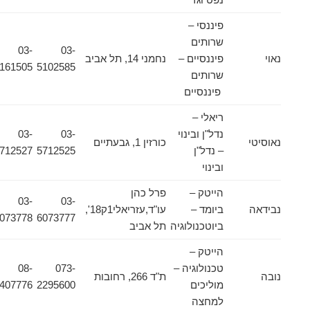
פיננסי –
שרותים
03-
03-
נאוי
פיננסיים –
נחמני 14, תל אביב
5161505
5102585
שרותים
פיננסיים
ריאלי –
נדל"ן ובינוי
03-
03-
נאוסיטי
כורזין 1, גבעתיים
– נדל"ן
5712525
5712527
ובינוי
הייטק –
פרל כהן
03-
03-
נבידאה
ביומד –
עו"ד,עזריאלי1ק18',
6073778
6073777
ביוטכנולוגיה
תל אביב
הייטק –
טכנולוגיה –
073-
08-
נובה
ת"ד 266, רחובות
מוליכים
2295600
9407776
למחצה