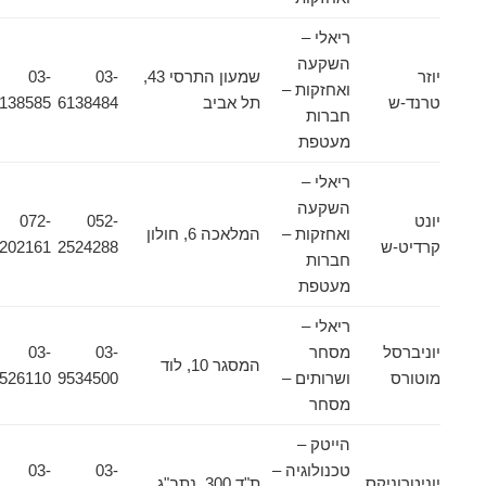
ריאלי –
השקעה
יוזר
שמעון התרסי 43,
03-
03-
ואחזקות –
טרנד-ש
תל אביב
6138484
6138585
חברות
מעטפת
ריאלי –
השקעה
יונט
052-
072-
ואחזקות –
המלאכה 6, חולון
קרדיט-ש
2524288
2202161
חברות
מעטפת
ריאלי –
יוניברסל
מסחר
03-
03-
המסגר 10, לוד
מוטורס
ושרותים –
9534500
9526110
מסחר
הייטק –
טכנולוגיה –
03-
03-
יוניטרוניקס
ת"ד 300, נתב"ג