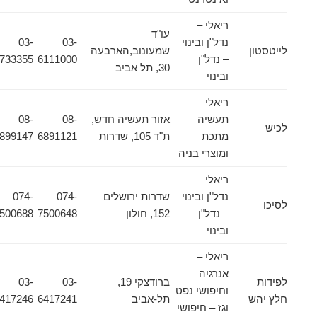
ריאלי –
עו"ד
נדל"ן ובינוי
03-
03-
לייטסטון
שמעונוב,הארבעה
– נדל"ן
6111000
6733355
30, תל אביב
ובינוי
ריאלי –
תעשיה –
אזור תעשיה חדש,
08-
08-
לכיש
מתכת
ת"ד 105, שדרות
6891121
6899147
ומוצרי בניה
ריאלי –
נדל"ן ובינוי
שדרות ירושלים
074-
074-
לסיכו
– נדל"ן
152, חולון
7500648
7500688
ובינוי
ריאלי –
אנרגיה
לפידות
ברודצקי 19,
03-
03-
וחיפושי נפט
חלץ יהש
תל-אביב
6417241
6417246
וגז – חיפושי