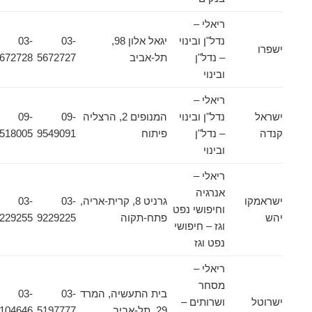
ריאלי –
נדל"ן ובינוי
יגאל אלון 98,
03-
03-
ישפרו
– נדל"ן
תל-אביב
5672727
5672728
ובינוי
ריאלי –
ישראל
נדל"ן ובינוי
המנופים 2, הרצליה
09-
09-
קנדה
– נדל"ן
פיתוח
9549091
9518005
ובינוי
ריאלי –
אנרגיה
ישראמקו
גרניט 8, קרית-אריה,
03-
03-
וחיפושי נפט
יהש
פתח-תקוה
9229225
9229255
וגז – חיפושי
נפט וגז
ריאלי –
מסחר
בית התעשיה, המרד
03-
03-
ישרוטל
ושרותים –
29, תל-אביב
5197777
5104646