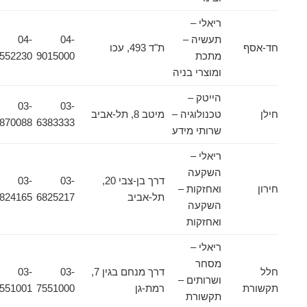
ריאלי –
תעשיה –
04-
04-
חד-אסף
ת"ד 493, עכו
מתכת
9015000
9552230
ומוצרי בניה
הייטק –
03-
03-
חילן
טכנולוגיה –
מיטב 8, תל-אביב
6870088
6383333
שרותי מידע
ריאלי –
השקעה
דרך בן-צבי 20,
03-
03-
חירון
ואחזקות –
תל-אביב
6825217
6824165
השקעה
ואחזקות
ריאלי –
מסחר
חלל
דרך מנחם בגין 7,
03-
03-
ושרותים –
תקשורת
רמת-גן
7551000
7551001
תקשורת