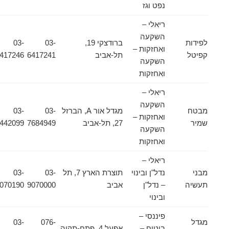
נפט וגז
ריאלי –
השקעה
לפידות
ברודצקי 19,
03-
03-
ואחזקות –
קפיטל
תל-אביב
6417241
6417246
השקעה
ואחזקות
ריאלי –
השקעה
מבטח
מגדל אור A, הברזל
03-
03-
ואחזקות –
שמיר
27, תל-אביב
7684949
6442099
השקעה
ואחזקות
ריאלי –
מבני
נדל"ן ובינוי
תוצרת הארץ 7, תל
03-
03-
תעשיה
– נדל"ן
אביב
9070000
9070190
ובינוי
פיננסי –
מגדל
076-
03-
ביטוח –
אפעל 4, פתח-תקוה