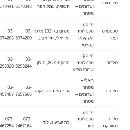
טיב טעם
ושרותים –
תעשיה, עמק חפר
6179048
6179441
מסחר
הייטק –
טכנופלס
טכנולוגיה –
מנחם בגין132,מרכז
03-
03-
ונצ'ר
השקעות
עזריאלי, תל-אביב
6074200
6074202
בהייטק
הייטק –
03-
03-
טלדור
טכנולוגיה –
הרוקמים 26, חולון
9298320
9298244
שרותי מידע
ריאלי –
מסחר
03-
03-
טלסיס
גרניט 5, פתח תקוה
ושרותים –
7657666
6497407
מסחר
הייטק –
טלרד
טכנולוגיה –
073-
073-
בת שבע 1, לוד
נטוורקס
ציוד
2467164
2467254