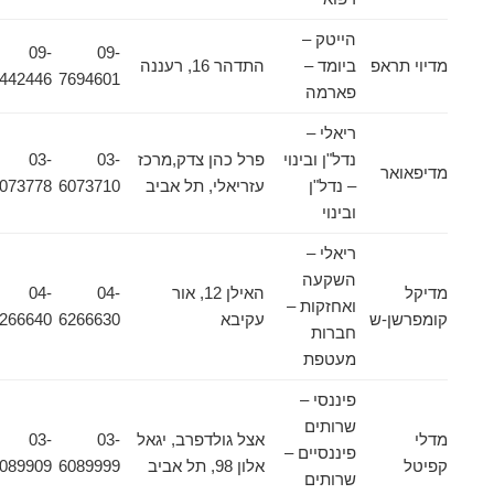
הייטק –
09-
09-
מדיוי תראפ
ביומד –
התדהר 16, רעננה
7442446
7694601
פארמה
ריאלי –
נדל"ן ובינוי
פרל כהן צדק,מרכז
03-
03-
מדיפאואר
– נדל"ן
עזריאלי, תל אביב
6073710
6073778
ובינוי
ריאלי –
השקעה
מדיקל
האילן 12, אור
04-
04-
ואחזקות –
קומפרשן-ש
עקיבא
6266630
6266640
חברות
מעטפת
פיננסי –
שרותים
מדלי
אצל גולדפרב, יגאל
03-
03-
פיננסיים –
קפיטל
אלון 98, תל אביב
6089999
6089909
שרותים