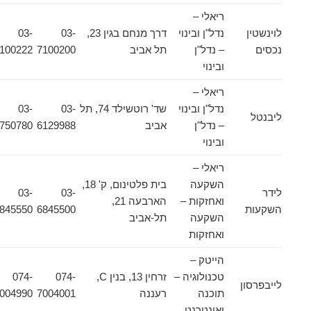
ריאלי –
לוינשטין
נדל"ן ובינוי
דרך מנחם בגין 23,
03-
03-
נכסים
– נדל"ן
תל אביב
7100200
7100222
ובינוי
ריאלי –
נדל"ן ובינוי
שד' רוטשילד 74, תל
03-
03-
ליבנטל
– נדל"ן
אביב
6129988
5750780
ובינוי
ריאלי –
השקעה
בית פלטינום, ק' 18,
לידר
03-
03-
ואחזקות –
הארבעה 21,
השקעות
6845500
6845550
השקעה
תל-אביב
ואחזקות
הייטק –
טכנולוגיה –
זרחין 13, בנין C,
074-
074-
לייבפרסון
תוכנה
רעננה
7004001
7004990
ואינטרנט