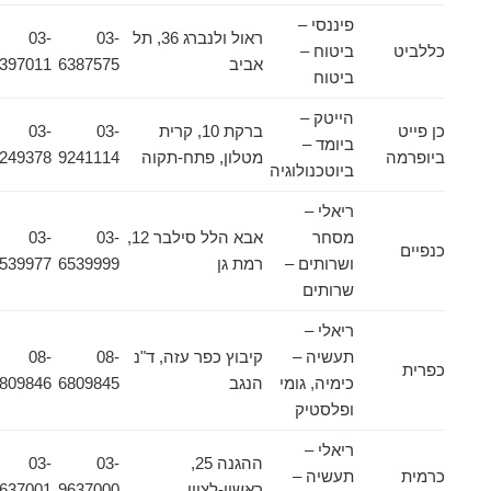
פיננסי –
ראול ולנברג 36, תל
03-
03-
כללביט
ביטוח –
אביב
6387575
6397011
ביטוח
הייטק –
כן פייט
ברקת 10, קרית
03-
03-
ביומד –
ביופרמה
מטלון, פתח-תקוה
9241114
9249378
ביוטכנולוגיה
ריאלי –
מסחר
אבא הלל סילבר 12,
03-
03-
כנפיים
ושרותים –
רמת גן
6539999
6539977
שרותים
ריאלי –
תעשיה –
קיבוץ כפר עזה, ד"נ
08-
08-
כפרית
כימיה, גומי
הנגב
6809845
6809846
ופלסטיק
ריאלי –
ההגנה 25,
03-
03-
כרמית
תעשיה –
ראשון-לציון
9637000
9637001