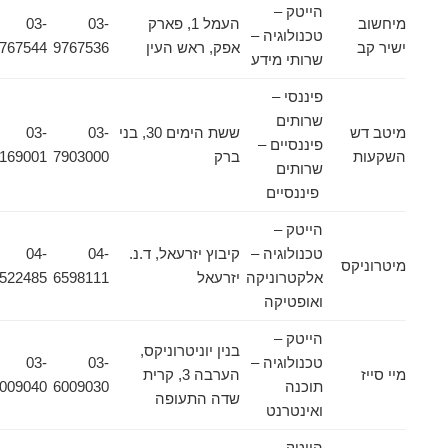
הייטק –
מיחשוב
העמל 1, פארק
03-
03-
טכנולוגיה –
ישיר קב
אפק, ראש העין
9767536
9767544
שרותי מידע
פיננסי –
שרותים
מיטב דש
ששת הימים 30, בני
03-
03-
פיננסיים –
השקעות
ברק
7903000
5169001
שרותים
פיננסיים
הייטק –
טכנולוגיה –
קיבוץ יזרעאל, ד.נ.
04-
04-
מיטרוניקס
אלקטרוניקה
יזרעאל
6598111
6522485
ואופטיקה
הייטק –
בנין יוניטרוניקס,
טכנולוגיה –
03-
03-
מיי סייז
הערבה 3, קרית
תוכנה
6009030
6009040
שדה התעופה
ואינטרנט
הייטק –