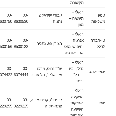
תקשורת
ריאלי –
טמפו
גיבורי ישראל 2,
09-
09-
תעשיה –
משקאות
נתניה
8630530
8630750
מזון
ריאלי –
טן-חברה
אנרגיה
09-
09-
הצורן 8א, נתניה
לדלק
וחיפושי נפט
9530122
9530156
וגז – אנרגיה
ריאלי –
נדל"ן ובינוי
עו"ד גרוס, מרכז
03-
03-
יו.איי.אר.סי
– נדל"ן
עזריאלי 1, תל אביב
6074444
6074422
ובינוי
ריאלי –
השקעה
גרניט 8, קרית-אריה,
03-
03-
יואל
ואחזקות –
פתח-תקוה
9229225
9229255
השקעה
ואחזקות