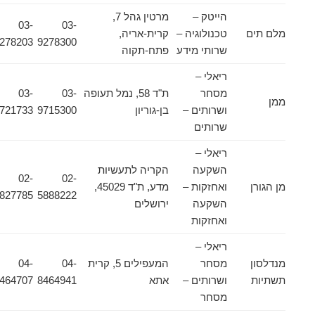
הייטק –
מרטין גהל 7,
03-
03-
מלם תים
טכנולוגיה –
קרית-אריה,
9278203
9278300
שרותי מידע
פתח-תקוה
ריאלי –
מסחר
ת"ד 58, נמל תעופה
03-
03-
ממן
ושרותים –
בן-גוריון
9715300
9721733
שרותים
ריאלי –
השקעה
הקריה לתעשיות
02-
02-
מן הגורן
ואחזקות –
מדע, ת"ד 45029,
5827785
5888222
השקעה
ירושלים
ואחזקות
ריאלי –
מנדלסון
מסחר
המעפילים 5, קרית
04-
04-
תשתיות
ושרותים –
אתא
8464941
8464707
מסחר