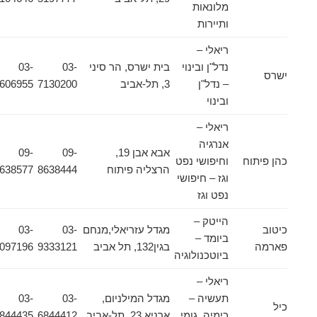
מלונאות
ותיירות
ריאלי –
נדל"ן ובינוי
בית ישרס, הר סיני
03-
03-
ישרס
– נדל"ן
3, תל-אביב
7130200
5606955
ובינוי
ריאלי –
אנרגיה
אבא אבן 19,
09-
09-
כהן פיתוח
וחיפושי נפט
הרצליה פיתוח
8638444
8638577
וגז – חיפושי
נפט וגז
הייטק –
כיטוב
מגדל עזריאלי,מנחם
03-
03-
ביומד –
פארמה
בגין132, תל אביב
9333121
5097196
ביוטכנולוגיה
ריאלי –
תעשיה –
מגדל המילניום,
03-
03-
כיל
כימיה, גומי
ארניא 23, תל-אביב
6844412
6844435