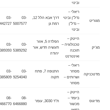
ובינוי
ריאלי –
נדל"ן ובינוי
דרך אבא הלל 12,
03-
03-
מגוריט
– נדל"ן
רמת גן
5007577
9442727
ובינוי
הייטק –
הפלדה 5, אזור
טכנולוגיה –
03-
03-
מג'יק
תעשיה חדש, אור
תוכנה
5389292
5389393
יהודה
ואינטרנט
ריאלי –
מסחר
התנופה 7, פתח
03-
03-
מדטכניקה
ושרותים –
תקוה
9254040
9385809
מסחר
הייטק –
ביומד –
08-
08-
מדיגוס
ת"ד 3030, עומר
מכשור
6466880
6466770
רפואי