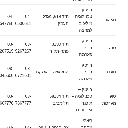
הייטק –
טכנולוגיה –
ת"ד 619, מגדל
04-
04-
טאואר
מוליכים
העמק
6506611
6547788
למחצה
הייטק –
ת"ד 3190,
03-
03-
טבע
ביומד –
פתח-תקוה
9267267
9267519
פארמה
הייטק –
08-
08-
טוגדר
ביומד –
התעשיה 1, אשקלון
9945660
6721601
פארמה
הייטק –
טופ
טכנולוגיה –
ת"ד 58184,
03-
03-
מערכות
תוכנה
תל-אביב
7667777
7667770
ואינטרנט
ריאלי –
מסחר
צבי הנחל 1, אזור
04-
04-