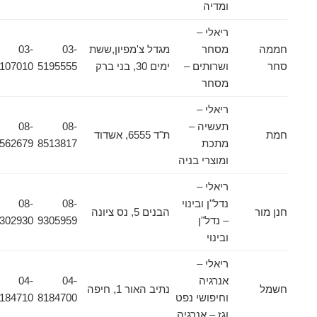
ומדיה
ריאלי –
חממה
מסחר
מגדל צ'מפיון,ששת
03-
03-
סחר
ושרותים –
ימים 30, בני ברק
5195555
5107010
מסחר
ריאלי –
תעשיה –
08-
08-
חמת
ת"ד 6555, אשדוד
מתכת
8513817
8562679
ומוצרי בניה
ריאלי –
נדל"ן ובינוי
08-
08-
חנן מור
הבנים 5, נס ציונה
– נדל"ן
9305959
9302930
ובינוי
ריאלי –
אנרגיה
04-
04-
חשמל
נתיב האור 1, חיפה
וחיפושי נפט
8184700
8184710
וגז – אנרגיה