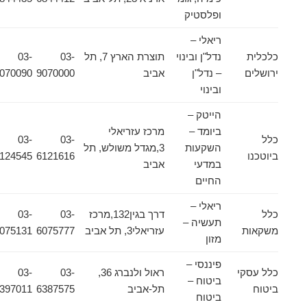
ופלסטיק
ריאלי –
כלכלית
נדל"ן ובינוי
תוצרת הארץ 7, תל
03-
03-
ירושלים
– נדל"ן
אביב
9070000
9070090
ובינוי
הייטק –
ביומד –
מרכז עזריאלי
כלל
03-
03-
השקעות
3,מגדל משולש, תל
ביוטכנו
6121616
6124545
במדעי
אביב
החיים
ריאלי –
כלל
דרך בגין132,מרכז
03-
03-
תעשיה –
משקאות
עזריאלי3, תל אביב
6075777
6075131
מזון
פיננסי –
כלל עסקי
ראול ולנברג 36,
03-
03-
ביטוח –
ביטוח
תל-אביב
6387575
6397011
ביטוח