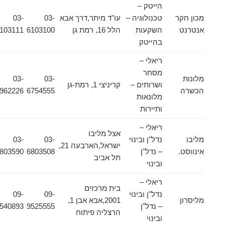
הייטק –
מכון חקר
טכנולוגיה –
עו"ד מיתר,דרך אבא
03-
03-
אנטרנט
השקעות
הלל 16, רמת גן
6103100
6103111
בהייטק
ריאלי –
מסחר
מלונות
03-
03-
ושרותים –
קריניצי 1, רמת-גן
הכשרה
6754555
7962226
מלונאות
ותיירות
ריאלי –
אצל מליבו
מליבו
נדל"ן ובינוי
03-
03-
ישראל,הארבעה 21,
אינווסט.
– נדל"ן
6803508
6803590
תל אביב
ובינוי
ריאלי –
בית מרכזים
נדל"ן ובינוי
09-
09-
מליסרון
2001,אבא אבן 1,
– נדל"ן
9525555
9540893
הרצליה פיתוח
ובינוי