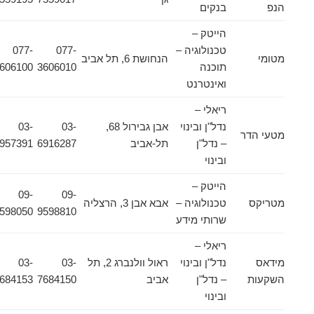
הנפ
בנקים
הייטק –
טכנולוגיה –
077-
077-
מטומי
הנחושת 6, תל אביב
תוכנה
3606010
3606100
ואינטרנט
ריאלי –
נדל"ן ובינוי
אבן גבירול 68,
03-
03-
מטעי הדר
– נדל"ן
תל-אביב
6916287
6957391
ובינוי
הייטק –
09-
09-
מטריקס
טכנולוגיה –
אבא אבן 3, הרצליה
9598050
9598810
שרותי מידע
ריאלי –
מידאס
נדל"ן ובינוי
ראול וולנברג 2, תל
03-
03-
השקעות
– נדל"ן
אביב
7684150
7684153
ובינוי