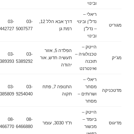
ובינוי
ריאלי –
נדל"ן ובינוי
דרך אבא הלל 12,
03-
03-
מגוריט
– נדל"ן
רמת גן
5007577
9442727
ובינוי
הייטק –
הפלדה 5, אזור
טכנולוגיה –
03-
03-
מג'יק
תעשיה חדש, אור
תוכנה
5389292
5389393
יהודה
ואינטרנט
ריאלי –
מסחר
התנופה 7, פתח
03-
03-
מדטכניקה
ושרותים –
תקוה
9254040
9385809
מסחר
הייטק –
ביומד –
08-
08-
מדיגוס
ת"ד 3030, עומר
מכשור
6466880
6466770
רפואי