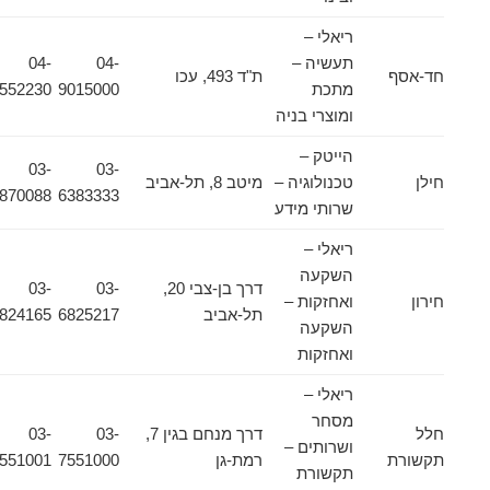
ריאלי –
תעשיה –
04-
04-
חד-אסף
ת"ד 493, עכו
מתכת
9015000
9552230
ומוצרי בניה
הייטק –
03-
03-
חילן
טכנולוגיה –
מיטב 8, תל-אביב
6870088
6383333
שרותי מידע
ריאלי –
השקעה
דרך בן-צבי 20,
03-
03-
חירון
ואחזקות –
תל-אביב
6825217
6824165
השקעה
ואחזקות
ריאלי –
מסחר
חלל
דרך מנחם בגין 7,
03-
03-
ושרותים –
תקשורת
רמת-גן
7551000
7551001
תקשורת