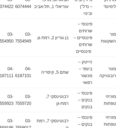
לימיטד
– נדל"ן
עזריאלי 1, תל-אביב
6074444
6074422
ובינוי
פיננסי –
שרותים
מור
03-
03-
פיננסיים –
בן גוריון 2, רמת גן
השקעות
7554949
7554950
שרותים
פיננסיים
הייטק –
מזור
ביומד –
04-
04-
שחם 5, קיסריה
רובוטיקה
מכשור
6187101
6187111
רפואי
פיננסי –
מזרחי
ז'בוטינסקי 7,
03-
03-
בנקים –
טפחות
רמת-גן
7559720
7559923
בנקים
מזרחי
פיננסי –
ז'בוטינסקי 7, רמת
03-
03-
טפחות
בנקים –
גן
7559017
7559195