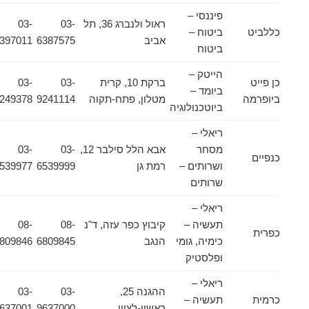
פיננסי –
ראול ולנברג 36, תל
03-
03-
כללביט
ביטוח –
אביב
6387575
6397011
ביטוח
הייטק –
כן פייט
ברקת 10, קרית
03-
03-
ביומד –
ביופרמה
מטלון, פתח-תקוה
9241114
9249378
ביוטכנולוגיה
ריאלי –
מסחר
אבא הלל סילבר 12,
03-
03-
כנפיים
ושרותים –
רמת גן
6539999
6539977
שרותים
ריאלי –
תעשיה –
קיבוץ כפר עזה, ד"נ
08-
08-
כפרית
כימיה, גומי
הנגב
6809845
6809846
ופלסטיק
ריאלי –
ההגנה 25,
03-
03-
כרמית
תעשיה –
ראשון-לציון
9637000
9637001