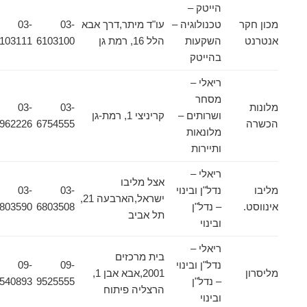
הייטק –
מכון חקר
טכנולוגיה –
עו"ד מיתר,דרך אבא
03-
03-
אנטרנט
השקעות
הלל 16, רמת גן
6103100
6103111
בהייטק
ריאלי –
מסחר
מלונות
03-
03-
ושרותים –
קריניצי 1, רמת-גן
הכשרה
6754555
7962226
מלונאות
ותיירות
ריאלי –
אצל מליבו
מליבו
נדל"ן ובינוי
03-
03-
ישראל,הארבעה 21,
אינווסט.
– נדל"ן
6803508
6803590
תל אביב
ובינוי
ריאלי –
בית מרכזים
נדל"ן ובינוי
09-
09-
מליסרון
2001,אבא אבן 1,
– נדל"ן
9525555
9540893
הרצליה פיתוח
ובינוי