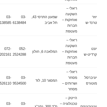
ריאלי –
השקעה
יוזר
שמעון התרסי 43,
03-
03-
ואחזקות –
טרנד-ש
תל אביב
6138484
6138585
חברות
מעטפת
ריאלי –
השקעה
יונט
052-
072-
ואחזקות –
המלאכה 6, חולון
קרדיט-ש
2524288
2202161
חברות
מעטפת
ריאלי –
יוניברסל
מסחר
03-
03-
המסגר 10, לוד
מוטורס
ושרותים –
9534500
9526110
מסחר
הייטק –
טכנולוגיה –
03-
03-
יוניטרוניקס
ת"ד 300, נתב"ג