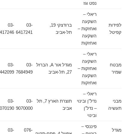
נפט וגז
ריאלי –
השקעה
לפידות
ברודצקי 19,
03-
03-
ואחזקות –
קפיטל
תל-אביב
6417241
6417246
השקעה
ואחזקות
ריאלי –
השקעה
מבטח
מגדל אור A, הברזל
03-
03-
ואחזקות –
שמיר
27, תל-אביב
7684949
6442099
השקעה
ואחזקות
ריאלי –
מבני
נדל"ן ובינוי
תוצרת הארץ 7, תל
03-
03-
תעשיה
– נדל"ן
אביב
9070000
9070190
ובינוי
פיננסי –
מגדל
076-
03-
ביטוח –
אפעל 4, פתח-תקוה