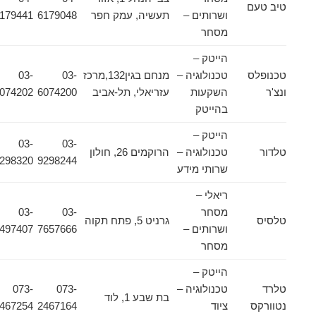
טיב טעם
ושרותים –
תעשיה, עמק חפר
6179048
6179441
מסחר
הייטק –
טכנופלס
טכנולוגיה –
מנחם בגין132,מרכז
03-
03-
ונצ'ר
השקעות
עזריאלי, תל-אביב
6074200
6074202
בהייטק
הייטק –
03-
03-
טלדור
טכנולוגיה –
הרוקמים 26, חולון
9298320
9298244
שרותי מידע
ריאלי –
מסחר
03-
03-
טלסיס
גרניט 5, פתח תקוה
ושרותים –
7657666
6497407
מסחר
הייטק –
טלרד
טכנולוגיה –
073-
073-
בת שבע 1, לוד
נטוורקס
ציוד
2467164
2467254