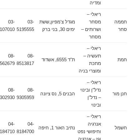
ומדיה
ריאלי –
חממה
מסחר
מגדל צ'מפיון,ששת
03-
03-
סחר
ושרותים –
ימים 30, בני ברק
5195555
5107010
מסחר
ריאלי –
תעשיה –
08-
08-
חמת
ת"ד 6555, אשדוד
מתכת
8513817
8562679
ומוצרי בניה
ריאלי –
נדל"ן ובינוי
08-
08-
חנן מור
הבנים 5, נס ציונה
– נדל"ן
9305959
9302930
ובינוי
ריאלי –
אנרגיה
04-
04-
חשמל
נתיב האור 1, חיפה
וחיפושי נפט
8184700
8184710
וגז – אנרגיה