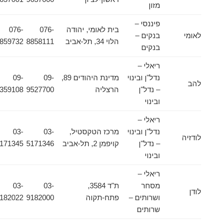
מזון
פיננסי –
בית לאומי, יהודה
076-
076-
לאומי
בנקים –
הלוי 34, תל-אביב
8858111
8859732
בנקים
ריאלי –
נדל"ן ובינוי
מדינת היהודים 89,
09-
09-
להב
– נדל"ן
הרצליה
9527700
8359108
ובינוי
ריאלי –
נדל"ן ובינוי
מרכז הטקסטיל,
03-
03-
לודזיה
– נדל"ן
קויפמן 2, תל-אביב
5171346
5171345
ובינוי
ריאלי –
מסחר
ת"ד 3584,
03-
03-
לודן
ושרותים –
פתח-תקוה
9182000
9182022
שרותים