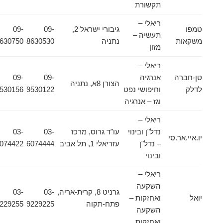
תקשורת
ריאלי –
טמפו
גיבורי ישראל 2,
09-
09-
תעשיה –
משקאות
נתניה
8630530
8630750
מזון
ריאלי –
טן-חברה
אנרגיה
09-
09-
הצורן 8א, נתניה
לדלק
וחיפושי נפט
9530122
9530156
וגז – אנרגיה
ריאלי –
נדל"ן ובינוי
עו"ד גרוס, מרכז
03-
03-
יו.איי.אר.סי
– נדל"ן
עזריאלי 1, תל אביב
6074444
6074422
ובינוי
ריאלי –
השקעה
גרניט 8, קרית-אריה,
03-
03-
יואל
ואחזקות –
פתח-תקוה
9229225
9229255
השקעה
ואחזקות