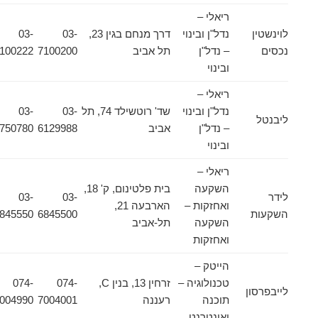
ריאלי –
לוינשטין
נדל"ן ובינוי
דרך מנחם בגין 23,
03-
03-
נכסים
– נדל"ן
תל אביב
7100200
7100222
ובינוי
ריאלי –
נדל"ן ובינוי
שד' רוטשילד 74, תל
03-
03-
ליבנטל
– נדל"ן
אביב
6129988
5750780
ובינוי
ריאלי –
השקעה
בית פלטינום, ק' 18,
לידר
03-
03-
ואחזקות –
הארבעה 21,
השקעות
6845500
6845550
השקעה
תל-אביב
ואחזקות
הייטק –
טכנולוגיה –
זרחין 13, בנין C,
074-
074-
לייבפרסון
תוכנה
רעננה
7004001
7004990
ואינטרנט