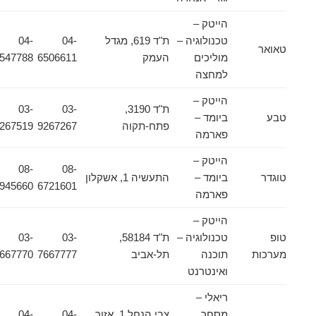
הייטק –
טכנולוגיה –
ת"ד 619, מגדל
04-
04-
טאואר
מוליכים
העמק
6506611
6547788
למחצה
הייטק –
ת"ד 3190,
03-
03-
טבע
ביומד –
פתח-תקוה
9267267
9267519
פארמה
הייטק –
08-
08-
טוגדר
ביומד –
התעשיה 1, אשקלון
9945660
6721601
פארמה
הייטק –
טופ
טכנולוגיה –
ת"ד 58184,
03-
03-
מערכות
תוכנה
תל-אביב
7667777
7667770
ואינטרנט
ריאלי –
מסחר
צבי הנחל 1, אזור
04-
04-