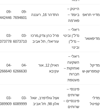
הייטק –
09-
09-
מדיוי תראפ
ביומד –
התדהר 16, רעננה
7442446
7694601
פארמה
ריאלי –
נדל"ן ובינוי
פרל כהן צדק,מרכז
03-
03-
מדיפאואר
– נדל"ן
עזריאלי, תל אביב
6073710
6073778
ובינוי
ריאלי –
השקעה
מדיקל
האילן 12, אור
04-
04-
ואחזקות –
קומפרשן-ש
עקיבא
6266630
6266640
חברות
מעטפת
פיננסי –
שרותים
מדלי
אצל גולדפרב, יגאל
03-
03-
פיננסיים –
קפיטל
אלון 98, תל אביב
6089999
6089909
שרותים