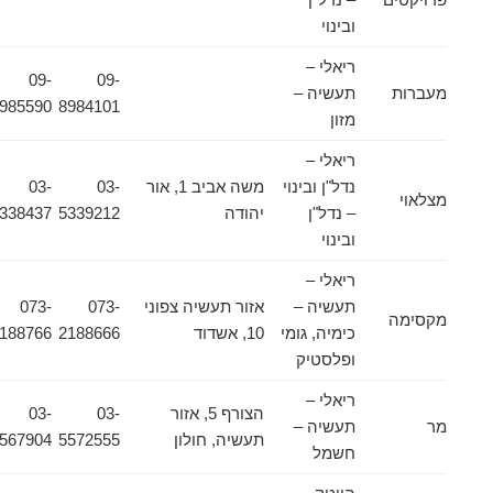
ובינוי
ריאלי –
09-
09-
מעברות
תעשיה –
8985590
8984101
מזון
ריאלי –
נדל"ן ובינוי
משה אביב 1, אור
03-
03-
מצלאוי
– נדל"ן
יהודה
5339212
5338437
ובינוי
ריאלי –
תעשיה –
אזור תעשיה צפוני
073-
073-
מקסימה
כימיה, גומי
10, אשדוד
2188666
2188766
ופלסטיק
ריאלי –
הצורף 5, אזור
03-
03-
מר
תעשיה –
תעשיה, חולון
5572555
5567904
חשמל