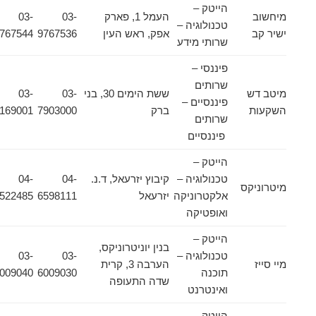
הייטק –
מיחשוב
העמל 1, פארק
03-
03-
טכנולוגיה –
ישיר קב
אפק, ראש העין
9767536
9767544
שרותי מידע
פיננסי –
שרותים
מיטב דש
ששת הימים 30, בני
03-
03-
פיננסיים –
השקעות
ברק
7903000
5169001
שרותים
פיננסיים
הייטק –
טכנולוגיה –
קיבוץ יזרעאל, ד.נ.
04-
04-
מיטרוניקס
אלקטרוניקה
יזרעאל
6598111
6522485
ואופטיקה
הייטק –
בנין יוניטרוניקס,
טכנולוגיה –
03-
03-
מיי סייז
הערבה 3, קרית
תוכנה
6009030
6009040
שדה התעופה
ואינטרנט
הייטק –