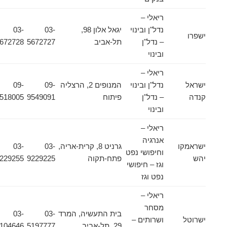
ריאלי –
נדל"ן ובינוי
יגאל אלון 98,
03-
03-
ישפרו
– נדל"ן
תל-אביב
5672727
5672728
ובינוי
ריאלי –
ישראל
נדל"ן ובינוי
המנופים 2, הרצליה
09-
09-
קנדה
– נדל"ן
פיתוח
9549091
9518005
ובינוי
ריאלי –
אנרגיה
ישראמקו
גרניט 8, קרית-אריה,
03-
03-
וחיפושי נפט
יהש
פתח-תקוה
9229225
9229255
וגז – חיפושי
נפט וגז
ריאלי –
מסחר
בית התעשיה, המרד
03-
03-
ישרוטל
ושרותים –
29, תל-אביב
5197777
5104646