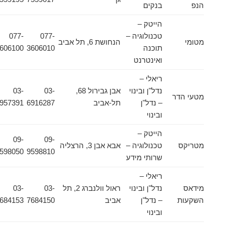
הנפ
בנקים
הייטק –
טכנולוגיה –
077-
077-
מטומי
הנחושת 6, תל אביב
תוכנה
3606010
3606100
ואינטרנט
ריאלי –
נדל"ן ובינוי
אבן גבירול 68,
03-
03-
מטעי הדר
– נדל"ן
תל-אביב
6916287
6957391
ובינוי
הייטק –
09-
09-
מטריקס
טכנולוגיה –
אבא אבן 3, הרצליה
9598050
9598810
שרותי מידע
ריאלי –
מידאס
נדל"ן ובינוי
ראול וולנברג 2, תל
03-
03-
השקעות
– נדל"ן
אביב
7684150
7684153
ובינוי