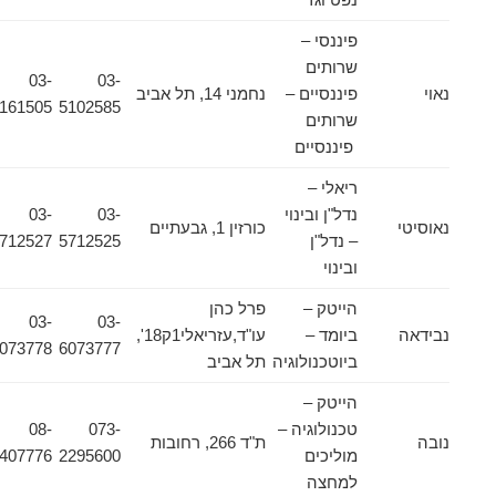
פיננסי –
שרותים
03-
03-
נאוי
פיננסיים –
נחמני 14, תל אביב
5161505
5102585
שרותים
פיננסיים
ריאלי –
נדל"ן ובינוי
03-
03-
נאוסיטי
כורזין 1, גבעתיים
– נדל"ן
5712525
5712527
ובינוי
הייטק –
פרל כהן
03-
03-
נבידאה
ביומד –
עו"ד,עזריאלי1ק18',
6073778
6073777
ביוטכנולוגיה
תל אביב
הייטק –
טכנולוגיה –
073-
08-
נובה
ת"ד 266, רחובות
מוליכים
2295600
9407776
למחצה