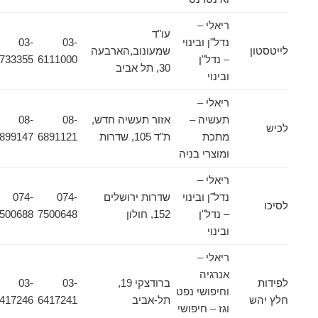
ריאלי –
עו"ד
נדל"ן ובינוי
03-
03-
לייטסטון
שמעונוב,הארבעה
– נדל"ן
6111000
6733355
30, תל אביב
ובינוי
ריאלי –
תעשיה –
אזור תעשיה חדש,
08-
08-
לכיש
מתכת
ת"ד 105, שדרות
6891121
6899147
ומוצרי בניה
ריאלי –
נדל"ן ובינוי
שדרות ירושלים
074-
074-
לסיכו
– נדל"ן
152, חולון
7500648
7500688
ובינוי
ריאלי –
אנרגיה
לפידות
ברודצקי 19,
03-
03-
וחיפושי נפט
חלץ יהש
תל-אביב
6417241
6417246
וגז – חיפושי