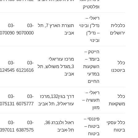
ופלסטיק
ריאלי –
כלכלית
נדל"ן ובינוי
תוצרת הארץ 7, תל
03-
03-
ירושלים
– נדל"ן
אביב
9070000
9070090
ובינוי
הייטק –
ביומד –
מרכז עזריאלי
כלל
03-
03-
השקעות
3,מגדל משולש, תל
ביוטכנו
6121616
6124545
במדעי
אביב
החיים
ריאלי –
כלל
דרך בגין132,מרכז
03-
03-
תעשיה –
משקאות
עזריאלי3, תל אביב
6075777
6075131
מזון
פיננסי –
כלל עסקי
ראול ולנברג 36,
03-
03-
ביטוח –
ביטוח
תל-אביב
6387575
6397011
ביטוח