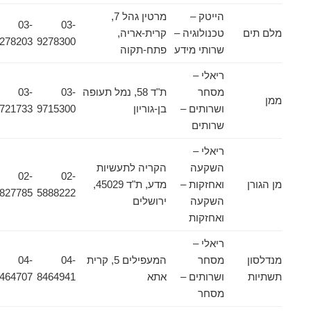
הייטק –
מרטין גהל 7,
03-
03-
מלם תים
טכנולוגיה –
קרית-אריה,
9278203
9278300
שרותי מידע
פתח-תקוה
ריאלי –
מסחר
ת"ד 58, נמל תעופה
03-
03-
ממן
ושרותים –
בן-גוריון
9715300
9721733
שרותים
ריאלי –
השקעה
הקריה לתעשיות
02-
02-
מן הגורן
ואחזקות –
מדע, ת"ד 45029,
5827785
5888222
השקעה
ירושלים
ואחזקות
ריאלי –
מנדלסון
מסחר
המעפילים 5, קרית
04-
04-
תשתיות
ושרותים –
אתא
8464941
8464707
מסחר