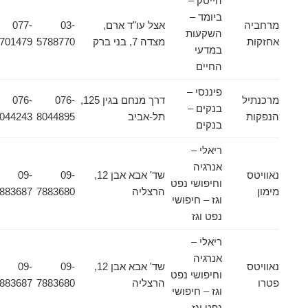
הייטק –
ביומד –
מרחביה
אצל עו"ד ארם,
03-
077-
השקעות
אחזקות
מצדה 7, בני ברק
5788770
4701479
במדעי
החיים
פיננסי –
מרכנתיל
דרך מנחם בגין 125,
076-
076-
בנקים –
הנפקות
תל-אביב
8044895
8044243
בנקים
ריאלי –
אנרגיה
נאוויטס
שד' אבא אבן 12,
09-
09-
וחיפושי נפט
מימון
הרצליה
7883680
7883687
וגז – חיפושי
נפט וגז
ריאלי –
אנרגיה
נאוויטס
שד' אבא אבן 12,
09-
09-
וחיפושי נפט
פטרו
הרצליה
7883680
7883687
וגז – חיפושי
נפט וגז