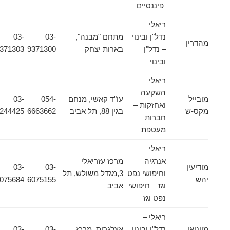
פיננסיים
ריאלי –
נדל"ן ובינוי
מתחם "מבנה",
03-
03-
מהדרין
– נדל"ן
בארות יצחק
9371300
9371303
ובינוי
ריאלי –
השקעה
מובייל
עו"ד קאשי, מנחם
054-
03-
ואחזקות –
מקס-ש
בגין 88, תל אביב
6663662
6244425
חברות
מעטפת
ריאלי –
אנרגיה
מרכז עזריאלי
מודיעין
03-
03-
וחיפושי נפט
3,מגדל משולש, תל
יהש
6075155
6075684
וגז – חיפושי
אביב
נפט וגז
ריאלי –
מויניאן
נדל"ן ובינוי
אצלגרוס, מרכז
03-
03-