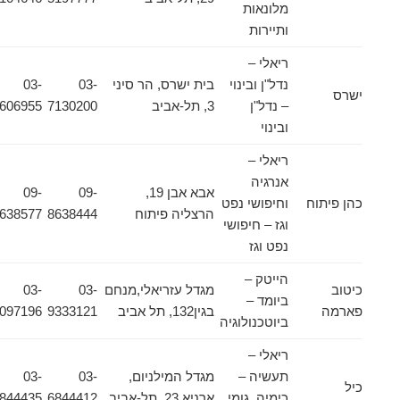
מלונאות
ותיירות
ריאלי –
נדל"ן ובינוי
בית ישרס, הר סיני
03-
03-
ישרס
– נדל"ן
3, תל-אביב
7130200
5606955
ובינוי
ריאלי –
אנרגיה
אבא אבן 19,
09-
09-
כהן פיתוח
וחיפושי נפט
הרצליה פיתוח
8638444
8638577
וגז – חיפושי
נפט וגז
הייטק –
כיטוב
מגדל עזריאלי,מנחם
03-
03-
ביומד –
פארמה
בגין132, תל אביב
9333121
5097196
ביוטכנולוגיה
ריאלי –
תעשיה –
מגדל המילניום,
03-
03-
כיל
כימיה, גומי
ארניא 23, תל-אביב
6844412
6844435