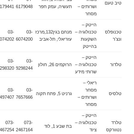
טיב טעם
ושרותים –
תעשיה, עמק חפר
6179048
6179441
מסחר
הייטק –
טכנופלס
טכנולוגיה –
מנחם בגין132,מרכז
03-
03-
ונצ'ר
השקעות
עזריאלי, תל-אביב
6074200
6074202
בהייטק
הייטק –
03-
03-
טלדור
טכנולוגיה –
הרוקמים 26, חולון
9298320
9298244
שרותי מידע
ריאלי –
מסחר
03-
03-
טלסיס
גרניט 5, פתח תקוה
ושרותים –
7657666
6497407
מסחר
הייטק –
טלרד
טכנולוגיה –
073-
073-
בת שבע 1, לוד
נטוורקס
ציוד
2467164
2467254