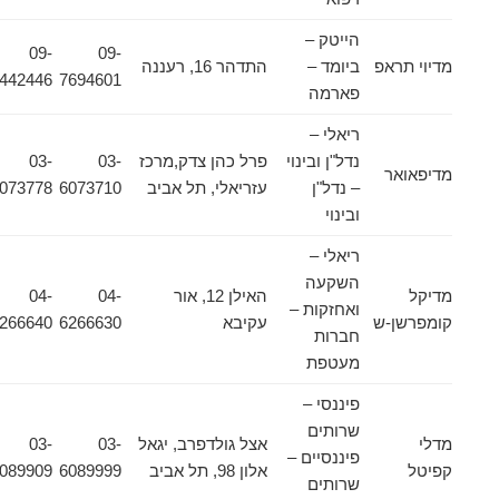
הייטק –
09-
09-
מדיוי תראפ
ביומד –
התדהר 16, רעננה
7442446
7694601
פארמה
ריאלי –
נדל"ן ובינוי
פרל כהן צדק,מרכז
03-
03-
מדיפאואר
– נדל"ן
עזריאלי, תל אביב
6073710
6073778
ובינוי
ריאלי –
השקעה
מדיקל
האילן 12, אור
04-
04-
ואחזקות –
קומפרשן-ש
עקיבא
6266630
6266640
חברות
מעטפת
פיננסי –
שרותים
מדלי
אצל גולדפרב, יגאל
03-
03-
פיננסיים –
קפיטל
אלון 98, תל אביב
6089999
6089909
שרותים