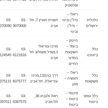
ופלסטיק
ריאלי –
כלכלית
נדל"ן ובינוי
תוצרת הארץ 7, תל
03-
03-
ירושלים
– נדל"ן
אביב
9070000
9070090
ובינוי
הייטק –
ביומד –
מרכז עזריאלי
כלל
03-
03-
השקעות
3,מגדל משולש, תל
ביוטכנו
6121616
6124545
במדעי
אביב
החיים
ריאלי –
כלל
דרך בגין132,מרכז
03-
03-
תעשיה –
משקאות
עזריאלי3, תל אביב
6075777
6075131
מזון
פיננסי –
כלל עסקי
ראול ולנברג 36,
03-
03-
ביטוח –
ביטוח
תל-אביב
6387575
6397011
ביטוח