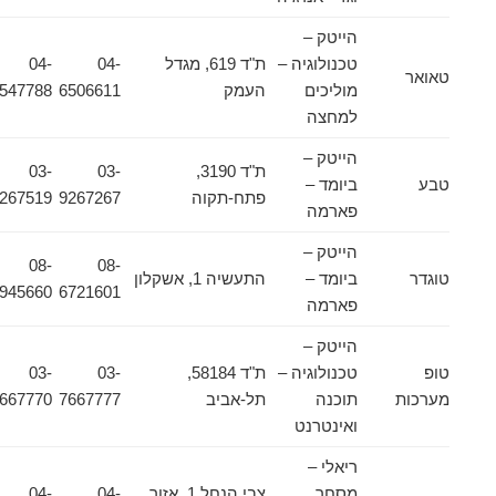
הייטק –
טכנולוגיה –
ת"ד 619, מגדל
04-
04-
טאואר
מוליכים
העמק
6506611
6547788
למחצה
הייטק –
ת"ד 3190,
03-
03-
טבע
ביומד –
פתח-תקוה
9267267
9267519
פארמה
הייטק –
08-
08-
טוגדר
ביומד –
התעשיה 1, אשקלון
9945660
6721601
פארמה
הייטק –
טופ
טכנולוגיה –
ת"ד 58184,
03-
03-
מערכות
תוכנה
תל-אביב
7667777
7667770
ואינטרנט
ריאלי –
מסחר
צבי הנחל 1, אזור
04-
04-