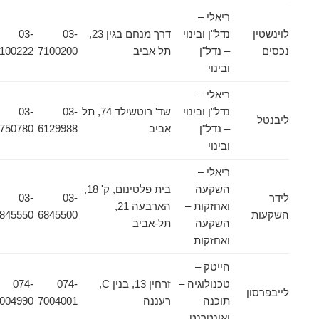
ריאלי –
לוינשטין
נדל"ן ובינוי
דרך מנחם בגין 23,
03-
03-
נכסים
– נדל"ן
תל אביב
7100200
7100222
ובינוי
ריאלי –
נדל"ן ובינוי
שד' רוטשילד 74, תל
03-
03-
ליבנטל
– נדל"ן
אביב
6129988
5750780
ובינוי
ריאלי –
השקעה
בית פלטינום, ק' 18,
לידר
03-
03-
ואחזקות –
הארבעה 21,
השקעות
6845500
6845550
השקעה
תל-אביב
ואחזקות
הייטק –
טכנולוגיה –
זרחין 13, בנין C,
074-
074-
לייבפרסון
תוכנה
רעננה
7004001
7004990
ואינטרנט