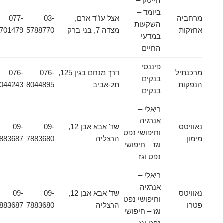
הייטק –
ביומד –
מרחביה
אצל עו"ד ארם,
03-
077-
השקעות
אחזקות
מצדה 7, בני ברק
5788770
4701479
במדעי
החיים
פיננסי –
מרכנתיל
דרך מנחם בגין 125,
076-
076-
בנקים –
הנפקות
תל-אביב
8044895
8044243
בנקים
ריאלי –
אנרגיה
נאוויטס
שד' אבא אבן 12,
09-
09-
וחיפושי נפט
מימון
הרצליה
7883680
7883687
וגז – חיפושי
נפט וגז
ריאלי –
אנרגיה
נאוויטס
שד' אבא אבן 12,
09-
09-
וחיפושי נפט
פטרו
הרצליה
7883680
7883687
וגז – חיפושי
נפט וגז