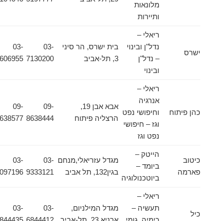
מלונאות
ותיירות
ריאלי –
נדל"ן ובינוי
בית ישרס, הר סיני
03-
03-
ישרס
– נדל"ן
3, תל-אביב
7130200
5606955
ובינוי
ריאלי –
אנרגיה
אבא אבן 19,
09-
09-
כהן פיתוח
וחיפושי נפט
הרצליה פיתוח
8638444
8638577
וגז – חיפושי
נפט וגז
הייטק –
כיטוב
מגדל עזריאלי,מנחם
03-
03-
ביומד –
פארמה
בגין132, תל אביב
9333121
5097196
ביוטכנולוגיה
ריאלי –
תעשיה –
מגדל המילניום,
03-
03-
כיל
כימיה, גומי
ארניא 23, תל-אביב
6844412
6844435