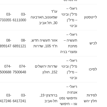
ריאלי –
עו"ד
נדל"ן ובינוי
03-
03-
לייטסטון
שמעונוב,הארבעה
– נדל"ן
6111000
6733355
30, תל אביב
ובינוי
ריאלי –
תעשיה –
אזור תעשיה חדש,
08-
08-
לכיש
מתכת
ת"ד 105, שדרות
6891121
6899147
ומוצרי בניה
ריאלי –
נדל"ן ובינוי
שדרות ירושלים
074-
074-
לסיכו
– נדל"ן
152, חולון
7500648
7500688
ובינוי
ריאלי –
אנרגיה
לפידות
ברודצקי 19,
03-
03-
וחיפושי נפט
חלץ יהש
תל-אביב
6417241
6417246
וגז – חיפושי