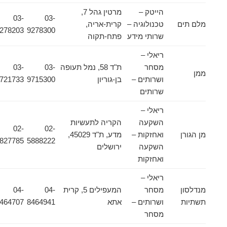
הייטק –
מרטין גהל 7,
03-
03-
מלם תים
טכנולוגיה –
קרית-אריה,
9278203
9278300
שרותי מידע
פתח-תקוה
ריאלי –
מסחר
ת"ד 58, נמל תעופה
03-
03-
ממן
ושרותים –
בן-גוריון
9715300
9721733
שרותים
ריאלי –
השקעה
הקריה לתעשיות
02-
02-
מן הגורן
ואחזקות –
מדע, ת"ד 45029,
5827785
5888222
השקעה
ירושלים
ואחזקות
ריאלי –
מנדלסון
מסחר
המעפילים 5, קרית
04-
04-
תשתיות
ושרותים –
אתא
8464941
8464707
מסחר