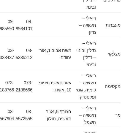
ובינוי
ריאלי –
09-
09-
מעברות
תעשיה –
8985590
8984101
מזון
ריאלי –
נדל"ן ובינוי
משה אביב 1, אור
03-
03-
מצלאוי
– נדל"ן
יהודה
5339212
5338437
ובינוי
ריאלי –
תעשיה –
אזור תעשיה צפוני
073-
073-
מקסימה
כימיה, גומי
10, אשדוד
2188666
2188766
ופלסטיק
ריאלי –
הצורף 5, אזור
03-
03-
מר
תעשיה –
תעשיה, חולון
5572555
5567904
חשמל