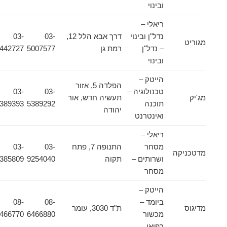
ובינוי
ריאלי –
נדל"ן ובינוי
דרך אבא הלל 12,
03-
03-
מגוריט
– נדל"ן
רמת גן
5007577
9442727
ובינוי
הייטק –
הפלדה 5, אזור
טכנולוגיה –
03-
03-
מג'יק
תעשיה חדש, אור
תוכנה
5389292
5389393
יהודה
ואינטרנט
ריאלי –
מסחר
התנופה 7, פתח
03-
03-
מדטכניקה
ושרותים –
תקוה
9254040
9385809
מסחר
הייטק –
ביומד –
08-
08-
מדיגוס
ת"ד 3030, עומר
מכשור
6466880
6466770
רפואי