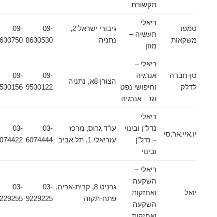
תקשורת
ריאלי –
טמפו
גיבורי ישראל 2,
09-
09-
תעשיה –
משקאות
נתניה
8630530
8630750
מזון
ריאלי –
טן-חברה
אנרגיה
09-
09-
הצורן 8א, נתניה
לדלק
וחיפושי נפט
9530122
9530156
וגז – אנרגיה
ריאלי –
נדל"ן ובינוי
עו"ד גרוס, מרכז
03-
03-
יו.איי.אר.סי
– נדל"ן
עזריאלי 1, תל אביב
6074444
6074422
ובינוי
ריאלי –
השקעה
גרניט 8, קרית-אריה,
03-
03-
יואל
ואחזקות –
פתח-תקוה
9229225
9229255
השקעה
ואחזקות