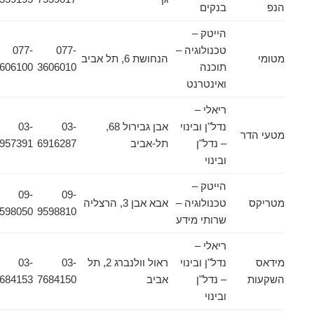
הנפ
בנקים
הייטק –
טכנולוגיה –
077-
077-
מטומי
הנחושת 6, תל אביב
תוכנה
3606010
3606100
ואינטרנט
ריאלי –
נדל"ן ובינוי
אבן גבירול 68,
03-
03-
מטעי הדר
– נדל"ן
תל-אביב
6916287
6957391
ובינוי
הייטק –
09-
09-
מטריקס
טכנולוגיה –
אבא אבן 3, הרצליה
9598050
9598810
שרותי מידע
ריאלי –
מידאס
נדל"ן ובינוי
ראול וולנברג 2, תל
03-
03-
השקעות
– נדל"ן
אביב
7684150
7684153
ובינוי