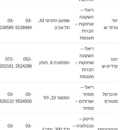
ריאלי –
השקעה
יוזר
שמעון התרסי 43,
03-
03-
ואחזקות –
טרנד-ש
תל אביב
6138484
6138585
חברות
מעטפת
ריאלי –
השקעה
יונט
052-
072-
ואחזקות –
המלאכה 6, חולון
קרדיט-ש
2524288
2202161
חברות
מעטפת
ריאלי –
יוניברסל
מסחר
03-
03-
המסגר 10, לוד
מוטורס
ושרותים –
9534500
9526110
מסחר
הייטק –
טכנולוגיה –
03-
03-
יוניטרוניקס
ת"ד 300, נתב"ג