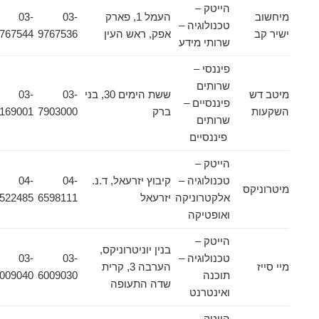
הייטק –
מיחשוב
העמל 1, פארק
03-
03-
טכנולוגיה –
ישיר קב
אפק, ראש העין
9767536
9767544
שרותי מידע
פיננסי –
שרותים
מיטב דש
ששת הימים 30, בני
03-
03-
פיננסיים –
השקעות
ברק
7903000
5169001
שרותים
פיננסיים
הייטק –
טכנולוגיה –
קיבוץ יזרעאל, ד.נ.
04-
04-
מיטרוניקס
אלקטרוניקה
יזרעאל
6598111
6522485
ואופטיקה
הייטק –
בנין יוניטרוניקס,
טכנולוגיה –
03-
03-
מיי סייז
הערבה 3, קרית
תוכנה
6009030
6009040
שדה התעופה
ואינטרנט
הייטק –