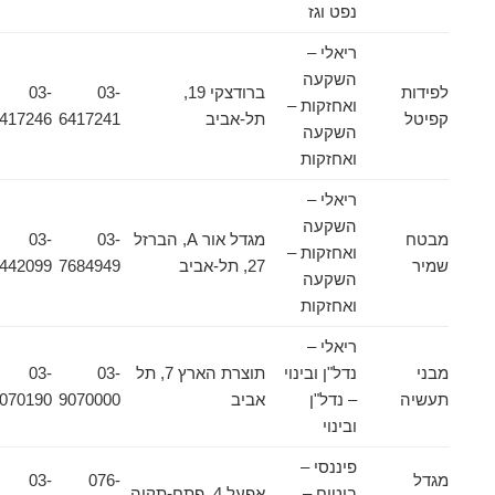
נפט וגז
ריאלי –
השקעה
לפידות
ברודצקי 19,
03-
03-
ואחזקות –
קפיטל
תל-אביב
6417241
6417246
השקעה
ואחזקות
ריאלי –
השקעה
מבטח
מגדל אור A, הברזל
03-
03-
ואחזקות –
שמיר
27, תל-אביב
7684949
6442099
השקעה
ואחזקות
ריאלי –
מבני
נדל"ן ובינוי
תוצרת הארץ 7, תל
03-
03-
תעשיה
– נדל"ן
אביב
9070000
9070190
ובינוי
פיננסי –
מגדל
076-
03-
ביטוח –
אפעל 4, פתח-תקוה