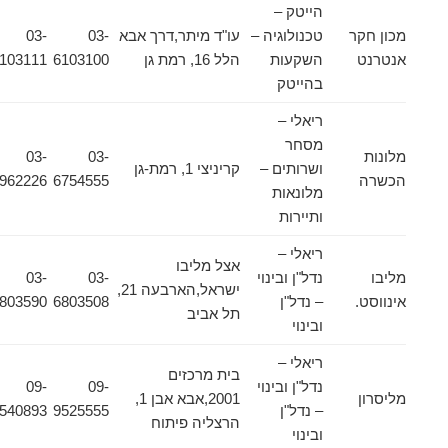
הייטק –
מכון חקר
טכנולוגיה –
עו"ד מיתר,דרך אבא
03-
03-
אנטרנט
השקעות
הלל 16, רמת גן
6103100
6103111
בהייטק
ריאלי –
מסחר
מלונות
03-
03-
ושרותים –
קריניצי 1, רמת-גן
הכשרה
6754555
7962226
מלונאות
ותיירות
ריאלי –
אצל מליבו
מליבו
נדל"ן ובינוי
03-
03-
ישראל,הארבעה 21,
אינווסט.
– נדל"ן
6803508
6803590
תל אביב
ובינוי
ריאלי –
בית מרכזים
נדל"ן ובינוי
09-
09-
מליסרון
2001,אבא אבן 1,
– נדל"ן
9525555
9540893
הרצליה פיתוח
ובינוי