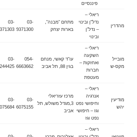
פיננסיים
ריאלי –
נדל"ן ובינוי
מתחם "מבנה",
03-
03-
מהדרין
– נדל"ן
בארות יצחק
9371300
9371303
ובינוי
ריאלי –
השקעה
מובייל
עו"ד קאשי, מנחם
054-
03-
ואחזקות –
מקס-ש
בגין 88, תל אביב
6663662
6244425
חברות
מעטפת
ריאלי –
אנרגיה
מרכז עזריאלי
מודיעין
03-
03-
וחיפושי נפט
3,מגדל משולש, תל
יהש
6075155
6075684
וגז – חיפושי
אביב
נפט וגז
ריאלי –
מויניאן
נדל"ן ובינוי
אצלגרוס, מרכז
03-
03-