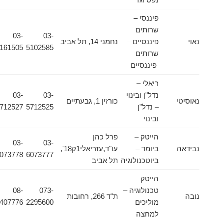
פיננסי –
שרותים
03-
03-
נאוי
פיננסיים –
נחמני 14, תל אביב
5161505
5102585
שרותים
פיננסיים
ריאלי –
נדל"ן ובינוי
03-
03-
נאוסיטי
כורזין 1, גבעתיים
– נדל"ן
5712525
5712527
ובינוי
הייטק –
פרל כהן
03-
03-
נבידאה
ביומד –
עו"ד,עזריאלי1ק18',
6073778
6073777
ביוטכנולוגיה
תל אביב
הייטק –
טכנולוגיה –
073-
08-
נובה
ת"ד 266, רחובות
מוליכים
2295600
9407776
למחצה