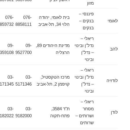
מזון
פיננסי –
בית לאומי, יהודה
076-
076-
לאומי
בנקים –
הלוי 34, תל-אביב
8858111
8859732
בנקים
ריאלי –
נדל"ן ובינוי
מדינת היהודים 89,
09-
09-
להב
– נדל"ן
הרצליה
9527700
8359108
ובינוי
ריאלי –
נדל"ן ובינוי
מרכז הטקסטיל,
03-
03-
לודזיה
– נדל"ן
קויפמן 2, תל-אביב
5171346
5171345
ובינוי
ריאלי –
מסחר
ת"ד 3584,
03-
03-
לודן
ושרותים –
פתח-תקוה
9182000
9182022
שרותים