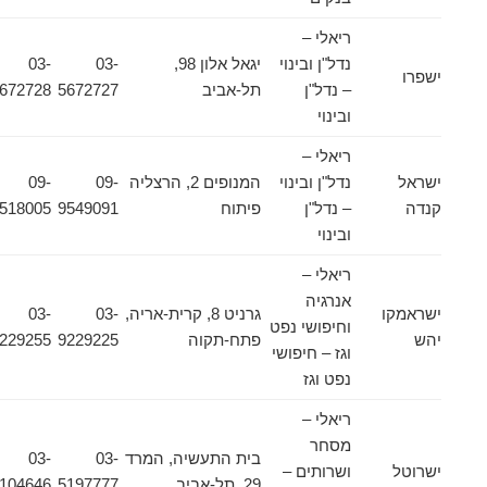
ריאלי –
נדל"ן ובינוי
יגאל אלון 98,
03-
03-
ישפרו
– נדל"ן
תל-אביב
5672727
5672728
ובינוי
ריאלי –
ישראל
נדל"ן ובינוי
המנופים 2, הרצליה
09-
09-
קנדה
– נדל"ן
פיתוח
9549091
9518005
ובינוי
ריאלי –
אנרגיה
ישראמקו
גרניט 8, קרית-אריה,
03-
03-
וחיפושי נפט
יהש
פתח-תקוה
9229225
9229255
וגז – חיפושי
נפט וגז
ריאלי –
מסחר
בית התעשיה, המרד
03-
03-
ישרוטל
ושרותים –
29, תל-אביב
5197777
5104646