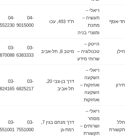
ריאלי –
תעשיה –
04-
04-
חד-אסף
ת"ד 493, עכו
מתכת
9015000
9552230
ומוצרי בניה
הייטק –
03-
03-
חילן
טכנולוגיה –
מיטב 8, תל-אביב
6870088
6383333
שרותי מידע
ריאלי –
השקעה
דרך בן-צבי 20,
03-
03-
חירון
ואחזקות –
תל-אביב
6825217
6824165
השקעה
ואחזקות
ריאלי –
מסחר
חלל
דרך מנחם בגין 7,
03-
03-
ושרותים –
תקשורת
רמת-גן
7551000
7551001
תקשורת