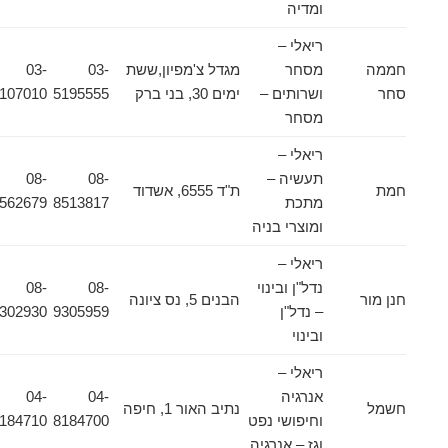
ומדיה
ריאלי –
חממה
מסחר
מגדל צ'מפיון,ששת
03-
03-
סחר
ושרותים –
ימים 30, בני ברק
5195555
5107010
מסחר
ריאלי –
תעשיה –
08-
08-
חמת
ת"ד 6555, אשדוד
מתכת
8513817
8562679
ומוצרי בניה
ריאלי –
נדל"ן ובינוי
08-
08-
חנן מור
הבנים 5, נס ציונה
– נדל"ן
9305959
9302930
ובינוי
ריאלי –
אנרגיה
04-
04-
חשמל
נתיב האור 1, חיפה
וחיפושי נפט
8184700
8184710
וגז – אנרגיה