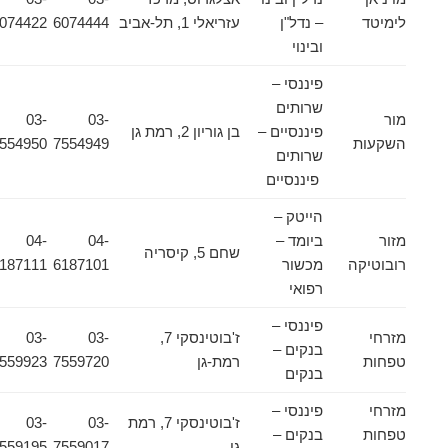
לימיטד
– נדל"ן
עזריאלי 1, תל-אביב
6074444
6074422
ובינוי
פיננסי –
שרותים
מור
03-
03-
פיננסיים –
בן גוריון 2, רמת גן
השקעות
7554949
7554950
שרותים
פיננסיים
הייטק –
מזור
ביומד –
04-
04-
שחם 5, קיסריה
רובוטיקה
מכשור
6187101
6187111
רפואי
פיננסי –
מזרחי
ז'בוטינסקי 7,
03-
03-
בנקים –
טפחות
רמת-גן
7559720
7559923
בנקים
מזרחי
פיננסי –
ז'בוטינסקי 7, רמת
03-
03-
טפחות
בנקים –
גן
7559017
7559195