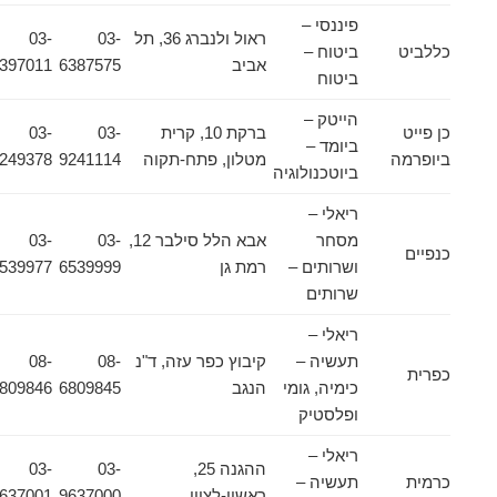
פיננסי –
ראול ולנברג 36, תל
03-
03-
כללביט
ביטוח –
אביב
6387575
6397011
ביטוח
הייטק –
כן פייט
ברקת 10, קרית
03-
03-
ביומד –
ביופרמה
מטלון, פתח-תקוה
9241114
9249378
ביוטכנולוגיה
ריאלי –
מסחר
אבא הלל סילבר 12,
03-
03-
כנפיים
ושרותים –
רמת גן
6539999
6539977
שרותים
ריאלי –
תעשיה –
קיבוץ כפר עזה, ד"נ
08-
08-
כפרית
כימיה, גומי
הנגב
6809845
6809846
ופלסטיק
ריאלי –
ההגנה 25,
03-
03-
כרמית
תעשיה –
ראשון-לציון
9637000
9637001