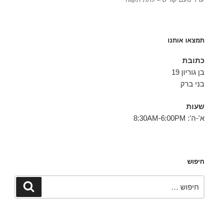
תמצאו אותנו
כתובת
בן גוריון 19
בני ברק
שעות
א'-ה': 8:30AM-6:00PM
חיפוש
חפש:
חיפוש