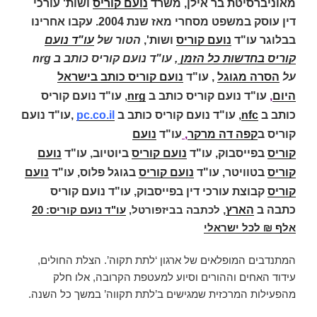
מאוניברסיטת בר אילן, משרד
נועם קוריס
ושות' עורכי
דין עוסק במשפט מסחרי מאז שנת 2004. עקבו אחרינו
בבלוגר עו"ד
נועם קוריס
ושות',
הטור של
עו"ד נועם
קוריס בחדשות כל הזמן
, עו"ד נועם קוריס כותב ב nrg
על
הסרה מגוגל
,
עו"ד
נועם קוריס כותב בישראל
היום
,
עו"ד נועם קוריס כותב ב
nrg
, עו"ד נועם קוריס
כותב ב
nfc
,
עו"ד נועם קוריס כותב ב
pc.co.il
,
עו"ד נועם
קוריס ב
קפה דה מרקר
,
עו"ד
נועם
קוריס
בפייסבוק,
עו"ד
נועם קוריס
ביוטיוב,
עו"ד
נועם
קוריס
בטוויטר,
עו"ד
נועם קוריס
בגוגל פלוס,
עו"ד
נועם
קוריס
קבוצת עורכי דין בפייסבוק,
עו"ד נועם קוריס
כתבה ב
הארץ
,
לכתבה בביזפורטל,
עו"ד נועם קוריס: 20
אלף ₪ לכל ישראלי
המתנדבים המופלאים של ארגון ‘לתת תקוה’. הצלת החולים,
עידוד האחים וההורים וסיוע למעטפת הקרובה, אלו חלק
מהפעילות המרכזית שמגישים ב’לתת תקווה’ במשך כל השנה.