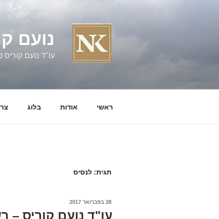
ילוג
תוכן
נועם קו
עו"ד נועם קוריס טל' 060058
ראשי
אודות
בלוג
צרו
תגית:
לנסיס
פורסם
28 בפברואר 2017
ב
עו"ד נועם קוריס – 