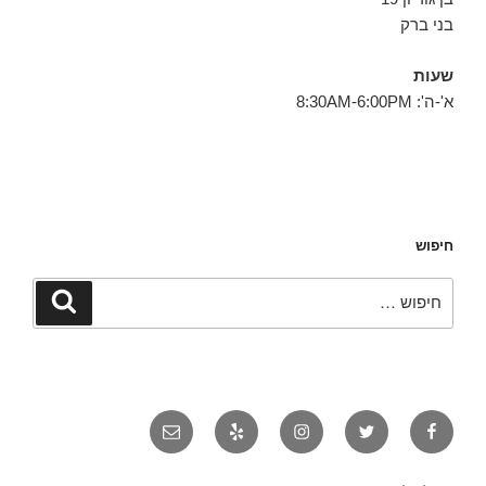
בני ברק
שעות
א'-ה': 8:30AM-6:00PM
חיפוש
חפש:
חיפוש
פייסבוק
טוויטר
אינסטגרם
יאלפ
אימייל