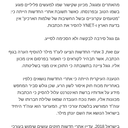
מהאתרים ומגוגל, מכיוון שקישור שמו למעשים פליליים פוגע
בשמו הטוב ובפרנסתו. כאשר תשובת אתרי החדשות הייתה כי:
"מטעמים עקרוניים ובשל החשיבות של שלמות הארכיון" אין
בדעת הארץ ו-YNET להסיר את הכתבות.
גם גוגל סירבה לבקשה ולא הסכימה לסייע.
עם זאת, 3 אתרי החדשות הציעו לעו"ד מילר להוסיף הערה בגוף
הכתבה, אשר תבהיר לקוראים כי האמור בפרסום אינו מכוון
אליו. גוגל ציינה בתשובתה כי התוכן אינו מצוי בשליטתה.
הטענה העיקרית הייתה כי אתרי החדשות נושאים כלפיו
באחריות מכוח חוק איסור לשון הרע, שכן גולש סביר המחפש
מידע על אודותיו ברשת האינטרנט עלול להסיק כי הכתבות
מכוונות אליו, וזאת נוכח העובדה שמאז שלילת חברותו של
עוה"ד המורשע בלשכת עורכי הדין, המערער הוא עוה"ד היחיד
בישראל הנושא את השם יונתן מילר.
בישראל 2018, עדיין אתרי חדשות חזקים עושים שימוש בעורכי