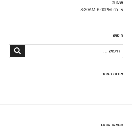
שעות
א'-ה': 8:30AM-6:00PM
חיפוש
חפש:
חיפוש
אודות האתר
תמצאו אותנו