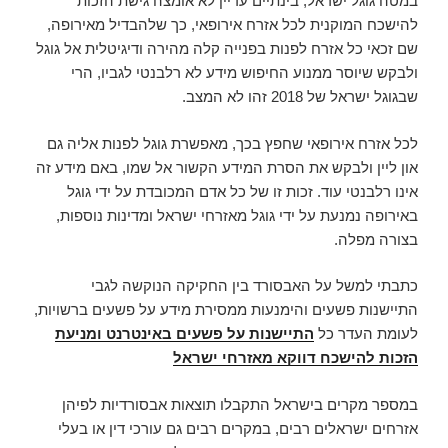
במטה גוגל ישראל, בינתיים עדיין לא אומצה גישת הזכות
להישכח המוקנית לכל אזרח אירופאי, כך שלהבדיל מאירופה,
שם זכאי כל אזרח לפנות בפנייה קלה מהירה ודיגיטלית אל גוגל
ולבקש שיוסר ממנוע החיפוש מידע לא רלבנטי לגביו, הרי
שבגוגל ישראל של 2018 זהו לא המצב.
לכל אזרח אירופאי שחפץ בכך, מאפשרת גוגל לפנות אליה גם
און ליין ולבקש את הסרת המידע הקשור אל שמו, באם מידע זה
אינו רלבנטי עוד. זכות זו של כל אדם המכובדת על ידי גוגל
באירופה נמנעת על ידי גוגל מאזרחי ישראל ומדינות נוספות,
בצורה מפלה.
כתבתי למשל על האבסורד בין החקיקה הנוקשה לגבי
התיישנות פשעים והימנעות ממסירת מידע על פשעים ברשויות,
לעומת העדר כל
התיישנות על פשעים באינטרנט ומניעת
הזכות להישכח דווקא מאזרחי ישראל
במספר מקרים בישראל התקבלו תוצאות אבסורדיות לפיהן
אזרחים ישראלים רבים, במקרים רבים גם עורכי דין או בעלי