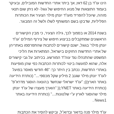
הינו עו"ד בן 62 דאז, אך ביתר אתרי החדשות המובילים, ובעיקר
בעמוד התוצאות של מנוע החיפוש של גוגל- לא ניתן שום תנאי
מזהה, שיוכל להפריד מעו"ד יונתן מילר הצעיר את הכותרות
הפליליות, שדבקו בשם המשותף לשלו ולשל זה המבוגר.
בשנת 2014 או בסמוך לכך, גילה הצעיר, כי מבין הקישורים
הראשונים שמתקבלים בביצוע חיפוש של צירוף המילים 'עו"ד
יונתן מילר' בגוגל, ישנם קישורים לכתבות שהתפרסמו באתריהן
של אתרי החדשות החזקים בישראל, המתארות את הליכי
המשפט שהתנהלו נגד עוה"ד המורשע. בכיתוב על גבי קישורים
אלה, שהוא למעשה ביטוי לכותרות הכתבות כפי שהן מופיעות
באתרי החדשות, נכתב בין היתר כך: "46 חודשי מאסר בפועל
לעו"ד יונתן מילר שגנב 2 מיליון שקל מכספי…" (כותרת הידיעה
באתר הארץ)); "עו"ד ישראלי שנחשד בהונאה הוסגר מדרא"פ"
(כותרת הידיעה באתר YNET;(( "הוארך מעצרו של עו"ד יונתן
מילר שהוסגר לארץ ע"י שלטונות…" (כותרת הידיעה באתר
News1 .
עו"ד מילר פנה בדואר ובדוא"ל, וביקש להסיר את הכתבות