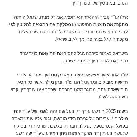
הטוב ובמוניטין שלו כעורך דין.
אילו עו"ד סביר היה אזרח אירופאי, אני רק מניח, שגוגל הייתה
מתקנת את תוצאת החיפוש או מסלקת את התוצאה לחלוטין לפי
ערכי החיפוש המדוברים, למשל בשל הזכות להישכח עליה
מקפידה גוגל באירופה, אך לא בישראל.
בישראל כאמור סירבה גוגל להסיר את התוצאות כנגד עו"ד
סביר, גם לאחר דיון בבית המשפט.
עו"ד אחר אשר מצא את עצמו במאבק ממושך ויקר נגד אתרי
חדשות מובילים ונגד גוגל הנו עו"ד יונתן מילר, אשר כל חטאו
היה שאדם אחר, מבוגר ממנו בהרבה ושכבר אינו עורך דין, קרוי
בשם זהה לשלו.
בשנת 2005 הורשע עורך דין בעל שם זהה לשמו של עו"ד יונתן
מילר ב-7 עבירות של גניבה בידי מורשה, נגזר עליו עונש מאסר
בפועל וקנס כספי, ונשללה חברותו בלשכת עורכי הדין בסיקור
שנעשה בעיתון דה מרקר אומנם ניתן המידע שעו"ד שהורשע