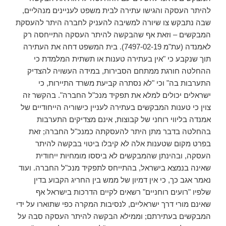
להיתר העסקה והגישו עתירה לבית משפט לעניינים מנהליים,
שבה נתבקש צו שיורה למשיבה להעניק לחברה היתר להעסקת
המבקשים – וזאת אף שהבקשה להיתר העסקה התייחסה רק
לאמנדה (עת"מ 7497-02-19). בית המשפט דחה את העתירה
תוך שנקבע כי "אין בעתירה טענות או תשתית המלמדת כי
ההחלטה חורגת ממתחם הסבירות, במידה העשויה להצדיק
התערבות בה" וכי "לא נסתרה קביעת משרד התיירות, כי
ישראלים יכולים למלא את תפקיד מנכ"ל החברה". בהקשר זה
צוין כי טענות המבקשים בעתירה לעניין כישוריה הייחודיים של
אמנדה בליווי רוחני של קבוצות, אינם מצדיקים התערבות
בהחלטה בדבר מתן היתר להעסקתה כמנכ"ל החברה; זאת
בפרט מקום שטענות אלה לא קיבלו ביטוי בבקשה להיתר
העסקה, ובהינתן שהמבקשים לא ביססו מומחיות ייחודית
שאינה בנמצא בישראל, בהתייחס לתפקיד מנכ"ל החברה. ועוד
נאמר אגב כך, כי אין דמיון של ממש בין החריג הקבוע בדין
שלפיו "רועים רוחניים" רשאים לקיים הדרכות בישראל אף
שאינם מורי דרך ישראליים, לנסיבות המקרה כפי שתוארו על ידי
המבקשים בעתירתם; וממילא הבקשה להיתר העסקה סבה על