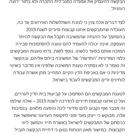
הבקשה להעסיק את אמנדה כמנכ"לית החברה ולא בתור "רועה
רוחנית".
לצד דברים אלה צוין כי לנוכח השתלשלות האירועים עד כה,
העובדה שהמבקשים ארגנו קבוצות סיורים לשנת 2019
בהסתמך על ההנחה שהמשיבה תקבל את הבקשה להיתר
העסקה, אינה יכולה להעמיד להם טענה להסתמכות סבירה
המזכה אותם בסעד כלשהו. נוסף לזאת, נדחו טענות המבקשים
כלפי המדיניות "החדשה" של המשיבה ביחס אליהם; ובהקשר
זה נאמר כי לא נסתרה טענת המשיבה שלפיה אין מדובר בשינוי
מדיניות כי אם באכיפת הדין הקיים המחייב מתן אשרת עבודה
לנתינים זרים המבקשים לעבוד בישראל.
לטענת המבקשים הם הסתמכו על קביעות בית הדין לעררים,
ועל כן ארגנו קבוצות תיירים להדרכה לשנת 2019 – ואלה שילמו
זה מכבר ואף נקבעו להם סידורי לינה והסעה מלאים. בנסיבות
אלה, מבוקש כי יינתן סעד זמני לתקופת הערעור שיאפשר את
כניסתם של המבקשים לישראל באשרת תייר והמשך ליווי
הקבוצות. במישור מאזן הנוחות נטען כי דחיית הבקשה תוביל