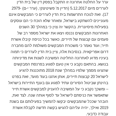
ערר על החלטה אחרונה זו התקבל בפסק דין של בית הדין
לעררים מיום 5.12.2017 (הדיין מ' פשיטיצקי, (ערר י-ם) 2979-
17). זאת לנוכח התרשמות בית הדין לעררים כי המבקשים אינם
מעוניינים להשתקע בישראל, ומאחר שלא הוכח כי הם עוסקים
בפעילות מיסיונרית. בהקשר זה צוין כי במהלך 30 השנים
האחרונות המבקשים נכנסו ויצאו את ישראל מספר רב של
פעמים עם קבוצות של תיירים, כאשר בכל כניסה קיבלו אשרת
תייר; ועוד נאמר כי משכורת המבקשים משולמת להם מחברה
דרום אפריקאית. בנסיבות אלה, ציין בית הדין לעררים כי תמוה
בעיניו מדוע לאחרונה החליטה המשיבה לשנות את מדיניותה
בנושא. בהתאם נקבע כי אין טעם לפגוע בפרנסת המבקשים
שהציגו מסמך שלפיו במהלך שנת 2018 מתוכננות להגיע
לישראל 20 קבוצות תיירים, אותן ארגנו בעוד מועד, זאת בפרט
בהינתן שביטול הסיורים עתיד לפגוע גם בענף התיירות בישראל
– ומשכך נקבע כי על המשיבה להעניק למבקשים אשרת תייר
שתאפשר את כניסתם לישראל עד לסוף אותה שנה. לצד זאת,
הובהר שככל שהמבקשים יבקשו להמשיך בפעילותם גם בשנת
2019 ואילך, יהיה עליהם להגיש בקשה חדשה לקבלת אשרת
עבודה כדבעי.