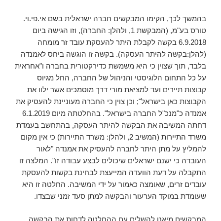
בהמשך לכך, הקימו המבקשים חברה ישראלית בשם אי.פי.וי.
טורס בע"מ, (המבקשת 1, ולהלן: החברה), וזו הגישה ביום
6.9.2018 בקשה לקבלת היתר להעסקת עובד זר מומחה
(להלן:בקשה להיתר העסקה). בקשה זו הוגשה ביחס לאמנדה
בלבד, תוך שצוין כי היא משמשת כדירקטורית בחברה ו"אחראית
על כל התחום הלוגיסטי והניהול של החברה, החל מגיוס
קבוצות תיירים ועד למציאת מורי דרך מוסמכים אשר ילוו את
הקבוצות כאן בישראל"; וכן צוין כי החברה מעוניינת להעסיק את
אמנדה כ"מנכ"ל החברה בישראל". בהחלטתה מיום 6.1.2019
דחתה המשיבה את הבקשה להיתר העסקה, בהתחשב בעמדת
משרד התיירות (המשיב 2, ולהלן: משרד התיירות) כי אין מקום
להמליץ על מתן היתר לחברה להעסיק את אמנדה "לאור
העובדה כי ישנם ישראלים שיכולים לבצע עבודה זו". המלצה זו
התקבלה על דעת הוועדה המייעצת לבחינת בקשות להעסקת
עובדים זרים, שאומצה כאמור על ידי המשיבה. החלטה זו היא
שעומדת במוקד הערעור והבקשה למתן סעד זמני שבצדו.
המבקשים מיאנו להשלים עם ההחלטה לדחות את הבקשה