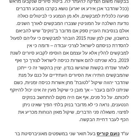
בבקשה משום הצדקה להעתר לה. ביטול סיורים שנקבעו מראש
(ככל שהדבר אכן אירע או יארע) נושא בקרבו מטבע הדברים
פגיעה כלכלית למבקשים, ולא מן הנמנע כי לביטולים כאלה
נודעת השלכה על המוניטין שצברו המבקשים לאורך השנים.
אולם בנסיבות העניין ספק אם מדובר ב"נזקים" שיש להביאם
בחשבון, שכן למן שנת 2015 הובהר למבקשים כי עליהם לפעול
להסדרת כניסתם לישראל לצרכי עבודה – ודומה כי אין
למבקשים להלין אלא על עצמם אם הוסיפו לקבוע סיורים לשנת
2019, בלא שניתנו להם אשרות כניסה לישראל לצורך כך ואף
לאחר שנדחו בקשות שהגישו בנדון. יצוין בהקשר זה כי ייתכן
שהמבקשים הותירו את הסיורים העתידיים על כנם על מנת
שהדבר יהווה שיקול "לטובת" מתן אשרות כניסה זמניות, כשם
שניתנו להם בעבר – אך מובן כי שיקול מעין זה אינו יכול להיזקף
לזכותם. על כל פנים, אף אם היה מקום להתחשב בנזקים
הנטענים, נראה כי לא מדובר בנזק בלתי הפיך שאינו ניתן
לפיצוי. משאלה פני הדברים, שיקול מאזן הנוחות מכריע את
הכף לעבר דחיית הבקשה.
עו”ד
נועם קוריס
בעל תואר שני במשפטים מאוניברסיטת בר