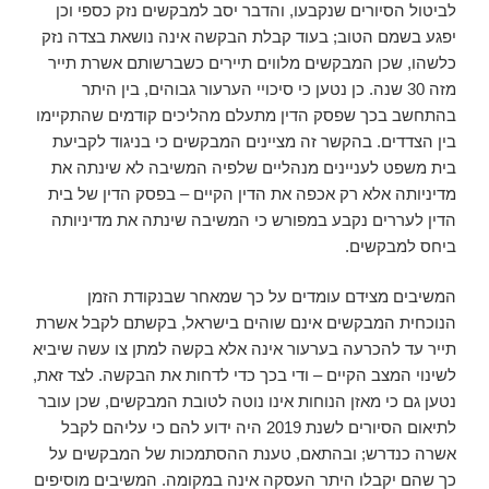
לביטול הסיורים שנקבעו, והדבר יסב למבקשים נזק כספי וכן
יפגע בשמם הטוב; בעוד קבלת הבקשה אינה נושאת בצדה נזק
כלשהו, שכן המבקשים מלווים תיירים כשברשותם אשרת תייר
מזה 30 שנה. כן נטען כי סיכויי הערעור גבוהים, בין היתר
בהתחשב בכך שפסק הדין מתעלם מהליכים קודמים שהתקיימו
בין הצדדים. בהקשר זה מציינים המבקשים כי בניגוד לקביעת
בית משפט לעניינים מנהליים שלפיה המשיבה לא שינתה את
מדיניותה אלא רק אכפה את הדין הקיים – בפסק הדין של בית
הדין לעררים נקבע במפורש כי המשיבה שינתה את מדיניותה
ביחס למבקשים.
המשיבים מצידם עומדים על כך שמאחר שבנקודת הזמן
הנוכחית המבקשים אינם שוהים בישראל, בקשתם לקבל אשרת
תייר עד להכרעה בערעור אינה אלא בקשה למתן צו עשה שיביא
לשינוי המצב הקיים – ודי בכך כדי לדחות את הבקשה. לצד זאת,
נטען גם כי מאזן הנוחות אינו נוטה לטובת המבקשים, שכן עובר
לתיאום הסיורים לשנת 2019 היה ידוע להם כי עליהם לקבל
אשרה כנדרש; ובהתאם, טענת ההסתמכות של המבקשים על
כך שהם יקבלו היתר העסקה אינה במקומה. המשיבים מוסיפים