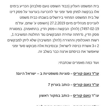
בית המשפט העליון (כבוד השופט נועם סולברג) הכריע בימים
אלו בבקשה למתן סעד זמני עד להכרעה בערעור על פסק דינו
של בית המשפט המחוזי בירושלים בשבתו כבית משפט
לעניינים מנהליים מיום 27.2.2019 (השופט ע' שחם, עת"מ
7497-02-19) (להלן: הבקשה ו-פסק הדין, בהתאמה). במסגרת
פסק הדין, נדחתה עתירת המבקשים נגד החלטת המשיבה 1,
רשות האוכלוסין וההגירה (להלן: המשיבה) שלא ליתן למבקשים
2 ו-3 אשרת כניסה לישראל; ובנסיבות אלה מבוקש סעד זמני
שיאפשר את כניסתם ארצה כבר בשלב זה.
ועוד כמה מאמרים שכתבתי:
עו"ד נועם קוריס
–
סוגיות משפטיות ב – ישראל היום
!
עו"ד נועם קוריס
–
כותב בערוץ 7
עו”ד
נועם קוריס
–
כותב במקור ראשון