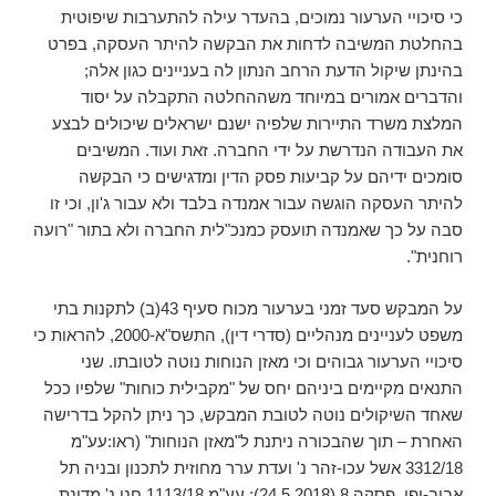
כי סיכויי הערעור נמוכים, בהעדר עילה להתערבות שיפוטית
בהחלטת המשיבה לדחות את הבקשה להיתר העסקה, בפרט
בהינתן שיקול הדעת הרחב הנתון לה בעניינים כגון אלה;
והדברים אמורים במיוחד משההחלטה התקבלה על יסוד
המלצת משרד התיירות שלפיה ישנם ישראלים שיכולים לבצע
את העבודה הנדרשת על ידי החברה. זאת ועוד. המשיבים
סומכים ידיהם על קביעות פסק הדין ומדגישים כי הבקשה
להיתר העסקה הוגשה עבור אמנדה בלבד ולא עבור ג'ון, וכי זו
סבה על כך שאמנדה תועסק כמנכ"לית החברה ולא בתור "רועה
רוחנית".
על המבקש סעד זמני בערעור מכוח סעיף 43(ב) לתקנות בתי
משפט לעניינים מנהליים (סדרי דין), התשס"א-2000, להראות כי
סיכויי הערעור גבוהים וכי מאזן הנוחות נוטה לטובתו. שני
התנאים מקיימים ביניהם יחס של "מקבילית כוחות" שלפיו ככל
שאחד השיקולים נוטה לטובת המבקש, כך ניתן להקל בדרישה
האחרת – תוך שהבכורה ניתנת ל"מאזן הנוחות" (ראו:עע"מ
3312/18 אשל עכו-זהר נ' ועדת ערר מחוזית לתכנון ובניה תל
אביב-יפו, פסקה 8 (24.5.2018); עע"מ 1113/18 ‏חנן נ' מדינת