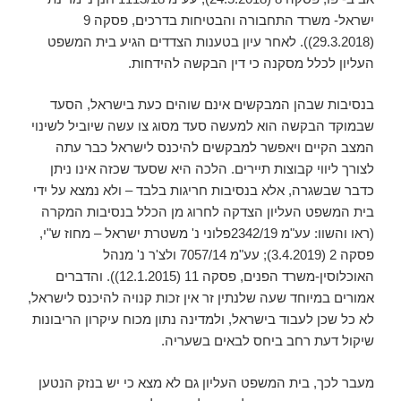
ישראל- משרד התחבורה והבטיחות בדרכים‏, פסקה 9
(29.3.2018)). לאחר עיון בטענות הצדדים הגיע בית המשפט
העליון לכלל מסקנה כי דין הבקשה להידחות.
בנסיבות שבהן המבקשים אינם שוהים כעת בישראל, הסעד
שבמוקד הבקשה הוא למעשה סעד מסוג צו עשה שיוביל לשינוי
המצב הקיים ויאפשר למבקשים להיכנס לישראל כבר עתה
לצורך ליווי קבוצות תיירים. הלכה היא שסעד שכזה אינו ניתן
כדבר שבשגרה, אלא בנסיבות חריגות בלבד – ולא נמצא על ידי
בית המשפט העליון הצדקה לחרוג מן הכלל בנסיבות המקרה
(ראו והשוו: עע"מ 2342/19פלוני נ' משטרת ישראל – מחוז ש"י,
פסקה 2 (3.4.2019); עע"מ 7057/14 ולצ'ר נ' מנהל
האוכלוסין-משרד הפנים, פסקה 11 (12.1.2015)). והדברים
אמורים במיוחד שעה שלנתין זר אין זכות קנויה להיכנס לישראל,
לא כל שכן לעבוד בישראל, ולמדינה נתון מכוח עיקרון הריבונות
שיקול דעת רחב ביחס לבאים בשעריה.
מעבר לכך, בית המשפט העליון גם לא מצא כי יש בנזק הנטען