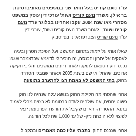
עו"ד
נועם קוריס
בעל תואר שני במשפטים מאוניברסיטת
בר אילן, משרד
נועם קוריס
ושות' עורכי דין עוסק במשפט
מסחרי מאז שנת 2004. עקבו אחרינו בבלוגר עו"ד
נועם
קוריס
ושות',
לאתר
משרד נועם קוריס ושות'
, עורכי דין'
עו"ד
נועם קוריס
הצטרפו אלינו בפייסבוק
שאלו אותי על יזמות בתחום המשפט ועל הפיכת חסרון ובעיה
לעסקים אל יתרון והכנסה, זה הזכיר לי לדוגמא שבדצמבר 2008
נכנס חוק הספאם לתוקפו לאחר דיונים ממושכים והליכי חקיקה
ארוכים, שהחלו אי שם בשנת 2005 ולאחר שמבלי הסדרה
בחוק,
בתי המשפט לא באמת רצו להתערב בתופעה
.
אחרי שהסתיימה חקיקת החוק בנושא עלה שנהיה לנו חוק
פשוט יחסית, אם שולחים לאדם פרסומת לא רצויה מבלי לעמוד
בתנאי ההסדרה- האדם שקיבל את הודעת הפרסומת זכאי
לפיצוי ללא הוכחת נזק- של עד 1,000 שח לכל הודעה.
אחרי שנכנס החוק
,
כתבתי עליו כמה מאמרים
ובמקביל