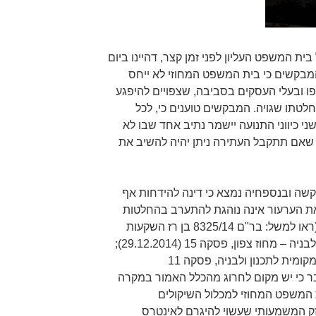
ית המשפט העליון לפני זמן קצר, דהיינו ביום
מבקשים כי בית המשפט המחוזי לא ייחס
ו ובעלי העסקים בסביבה, שצפויים להיפגע
לטתו שגויה. המבקשים טוענים כי, לכל
י כיווני התנועה יישמר נתיב אחד שבו לא
 שאם תתקבל העתירה ניתן יהיה להשיב את
קשה ובנספחיה נמצא כי דינה להידחות אף
ת הערעור אינה נוהגת להתערב בהחלטות
הנסבות על בקשות למתן צו ביניים (ראו למשל: בר"ם 8325/14 בן רז השקעות
ופיתוח בע"מ נ' ועדת הערר לתכנון ולבניה – מחוז צפון, פסקה 15 (29.12.2014);
בר"ם 7480/15 אבו ליל נ' הוועדה המקומית לתכנון ולבניה, פסקה 11
ט לא סבר כי יש מקום לחרוג מהכלל האמור במקרה
המשפט המחוזי למכלול השיקולים
נזק המשמעותי שעשוי להיגרם לאינטרס