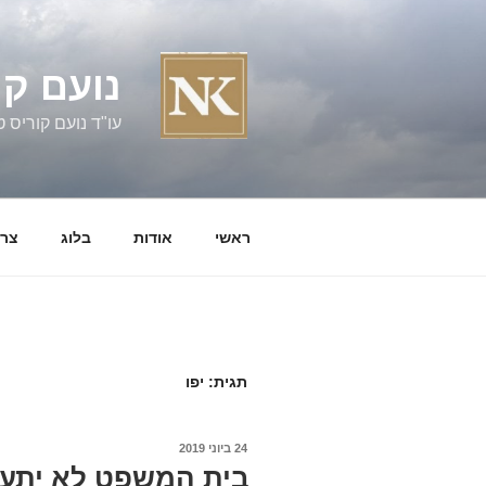
ילוג
תוכן
נועם קו
עו"ד נועם קוריס טל' 060058
ראשי
אודות
בלוג
צרו
תגית:
יפו
פורסם
24 ביוני 2019
ב
בית המשפט לא יתערב