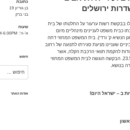
כתובת
דרות ירושלים
בן גוריון 19
בני ברק
לו בבקשת רשות ערעור על החלטתו של בית
שעות
 כבית משפט לעניינים מינהליים מיום
א'-ה': 8:30AM-6:00PM
22.5. (עת"ם 46009-05-19, סגן הנשיא ק' ורדי). בית המשפט המחוזי דחה
יים שעניינו מניעת סגירתו לתנועה של רחוב
דות להקמת תוואי הרכבת הקלה, אשר
חיפוש
אמורה להיכנס לתוקף היום, 23.5.2019. הבקשה הוגשה לבית המשפט המחוזי
חפש:
ת ב – ישראל היום
!
אודות האתר
אשון