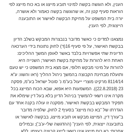
הענין, ולא הוגשה בקשה למינוי תובע מייצג או בא כוח מייצג לפי
הוראות סעיף קטן זה, או שהוגשה בקשה כאמור ולא אושרה,
יורה בית המשפט על מחיקת הבקשה לאישור או התובענה
הייצוגית, לפי הענין.
נמצאנו למדים כי כאשר מדובר בנבצרות המבקש בשלב הדיון
בבקשת האישור, על פי סעיף 16(ד) לחוק נתונות בידי הערכאה
הדיונית שתי אפשרויות בלבד באשר לאופן המשך ההליכים:
האחת היא להורות על מחיקת בקשת האישור; השנייה היא
להורות על מינוי מבקש חלופי, אם מצא בית המשפט כי יש טעם
ותועלת מבחינת הקבוצה בהמשך ניהול ההליך (ראו והשוו: ע"א
8114/14 מרקיט מוצרי ייעול בע"מ נ' סונול ישראל בע"מ, פסקה
23 (22.8.2018)). המשמעות היא אפוא, שבא הכוח המייצג בכל
מקרה אינו רשאי להמשיך בניהול הדיון בלא בעל דין שימלא את
תפקיד המבקש בבקשת האישור. מסקנה זו עולה בקנה אחד עם
הגדרתו של "בא כוח מייצג" בסעיף 2 לחוק, שלפיה מדובר
ב"עורך דין, המייצג מבקש או תובע מייצג, בבקשה לאישור או
בתובענה ייצוגית, לפי הענין" (ההדגשה שלי-ע'ב'); ובמילים
אחרות: בא כוח מייצג אינו רשאי לייצג קבוצה בעצמו, ללא