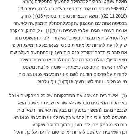
מאלה שנקטו בהליך לכתחילה להמשיך בתפקידם (רע"א
9989/17 ניו ספורט אנד מרקטינג בע"מ נ' זילברג, פסקה 23
(22.11.2018)). נושא הנבצרות מוסדר בסעיף 16(ד) לחוק,
בכפיפה אחת עם המנגנון שנקבעלהסתלקות מבקשה לאישור
או מתובענה ייצוגית. על פי סעיפים 16(ד)(1) ו-(2) לחוק, במקרה
של הסתלקות או נבצרות בשלב האישור – לבית המשפט נתון
שיקול דעת להורות על מינוי תובע מייצג או בא כוח מייצג חלופי,
אם סבר כי הדבר "מוצדק בנסיבות העניין ובהתחשב בשלב שבו
מצוי הדיון"; ואולם במקרה של הסתלקות או נבצרות בשלב
שלאחר אישור התובענה כייצוגית – שומה על בית משפט
להורות על פרסום הודעה לשם מינוי תובע מייצג או בא כוח
מייצג חלופי. וזוהי לשון סעיף 16(ד)(1) ו-(2) לחוק:
(1) אישר בית המשפט את הסתלקותם של כל המבקשים או כל
באי הכוח המייצגים מבקשה לאישור או שבית המשפט מצא
שנבצר מהם להמשיך בתפקידם בבקשה לאישור, רשאי בית
המשפט לקבוע כי ניתן להגיש בקשה למינוי תובע מייצג או בא
כוח מייצג במקומם, לפי הענין, בתוך תקופה שיקבע,
וכן רשאי בית המשפט להורות על פרסום הודעה על כך, והכל