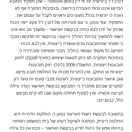
דובין ז"ל ביורשיה על פי דין באופן אוטומטי – שכן תפקיד התובע
המייצג איננו זכות העוברת בירושה, ובנסיבות המקרה אף לא
הוכח כי יורשיה בכלל מעוניינים וראויים לקבל על עצמם את
התפקיד. עוד נטען, כי עם פטירתה של דובין ז"ל פקע ייפוי הכוח
שניתן על ידה לבא כוחה בבקשת האישור – ומשכך גם הוא אינו
רשאי להמשיך בניהול ההליך הייצוגי; ובהקשר זה מדגישה מכבי
כי מאחר שהתובענה טרם אושרה כייצוגית, אין לבא הכוח
המייצג כל מעמד עצמאי בהליך. מכבי מוסיפה ומבהירה כי
בנסיבות המקרה לא ניתן לעשות שימוש בסעיף 8(ג)(2) לחוק
תובענות ייצוגיות, התשס"ו-2006 (להלן: חוק תובענות
ייצוגיות או החוק), ואין להורות מכוחו על החלפת תובע מייצג
אגב אישור התובענה כייצוגית; לשיטת מכבי סעיף זה נועד רק
למקרים שבהם מתברר כי המבקש בבקשת האישור נעדר עילת
תביעה אישית, ואין לסעיף תחולה מקום שבו לא קיים מבקש
כלל, כבענייננו.
בתשובה לבקשת רשות הערעור נטען כי החלטת הדחייה היא
החלטה דיונית, הנתונה לשיקול דעתו של בית המשפט המחוזי
בהיותו אמון על ניהול הדיון בבקשת האישור – וככזו אין כל עילה