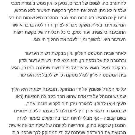
להתערב בה. לגופם של דברים, נטען כי אין ממש בעמדת מכבי
שלפיה לא ניתן לנהל את ההליך בבקשת האישור ללא מבקש;
ובעניין זה מדגיש בא הכוח המייצג כי ההלכה היא שזהות התובע
המייצג אינה בעלת משקל מכריע לצורך ההחלטה בדבר אישור
התובענה כייצוגית. ועוד נטען, כי כל תכליתה של בקשת רשות
הערעור היא "למשוך זמן" ולעכב את ההליך הייצוגי.
לאחר שבית המשפט העליון עיין בבקשת רשות הערעור
ובתגובה לה על נספחיהן, הוא מצא ליתן רשות ערעור ולדון
בבקשה כאילו הוגש ערעור על פי הרשות שניתנה. כמו כן, הגיע
בית המשפט העליון לכלל מסקנה כי יש לקבל את הערעור.
על פי המודל שאומץ על ידי המחוקק, תובענה ייצוגית היא הליך
שמוגש ומנוהל על ידי אדם שהוא חבר בקבוצה הנפגעת (ראו
סעיף 4(א) לחוק). לכאורה ניתן היה לקבוע מנגנון אחר,
שבמסגרתו רשאי עורך דין ליזום ולנהל בעצמו הליכים ייצוגיים
בשם קבוצה – אף מבלי להיות חבר בה; ואולם כאמור לא זה
המנגנון שנקבע בחוק, והדרישה לקיומה של עילת תביעה אישית
מבטאת את ההעדפה שניתנה על ידי המחוקק לכך שבפני בית