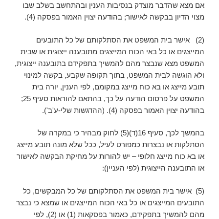
אם מצא שהדבר מוצדק בנסיבות הענין ובהתחשב בשלב שבו
מצוי הדיון בבקשה לאישור; בהודעה יצוין האמור בפסקה (4).
(2) אישר בית המשפט את הסתלקותם של כל התובעים
המייצגים או כל באי הכוח המייצגים מתובענה ייצוגית או שבית
המשפט מצא שנבצר מהם להמשיך בתפקידם בתובענה ייצוגית,
ולא הוגשה לבית המשפט, בתוך תקופה שקבע, בקשה למינוי
תובע מייצג או בא כוח מייצג במקומם, לפי הענין, יורה בית
המשפט על פרסום הודעה על כך, בהתאם להוראות סעיף 25;
בהודעה יצוין האמור בפסקה (4). (ההדגשות שלי-ע'ב').
בהמשך לכך, סעיף 16(ד)(5) לחוק מבהיר כי במקרה של
הסתלקות או נבצרות כמפורט לעיל, ככל שלא מונה תובע מייצג
או בא כוח מייצג חלופי – יש להורות על מחיקת הבקשה לאישור
או התובענה הייצוגית (לפי העניין):
(5) אישר בית המשפט את הסתלקותם של כל המבקשים, כל
התובעים המייצגים או כל באי הכוח המייצגים או שמצא כי נבצר
מהם להמשיך בתפקידם, כאמור בפסקאות (1) או (2), לפי