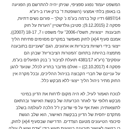
המשפט יעמוד נפגע ספציפי, שניתן יהיה להתרשם מן הפגיעה
בו באופן בלתי אמצעי (השופטת ד' ברק-ארז ב-רע"א
6897/14 רדיו קול ברמה בע"מ נ' קולך – פורום נשים דתיות,
פסקה 2 (9.12.2015); סטיבן גולדשטיין "הערות על חוק
תובענות ייצוגיות, תשס"ו-2006" עלי משפט ו 7, 18-17 (2007)).
אמנם סעיף 4(א) לחוק מאפשר במקרים מסוימים פתיחת הליך
ייצוגי בידי רשויות ציבוריות או ארגונים, הגם "שעניינם בתובענה
מתמצה בהיותה בתחום 'המטרות הציבוריות' שבהן הם
עוסקים" (רע"א 4381/17 תועלת לציבור נ' בנק הפועלים בע"מ,
פסקה 4 (2.10.2017)) – ואולם מדובר בחריג לכלל, שנועד להגן
על עניינם של חברי הקבוצה בניהול ההליכים, ובכל מקרה אין
החוק מתיר ניהול הליך ייצוגי ללא מבקש כלל.
לנוכח האמור לעיל, לא היה מקום לדחות את הדיון במינוי
מבקש חלופי עד לאחר הכרעתה של בקשת האישור ובהתאם
לתוצאותיה; וזאת אף על פי שדובין ז"ל הלכה לעולמה בשלב
מתקדם יחסית של הדיון בבקשת האישור, הוא שלב הגשת
סיכומי הטיעונים מטעם הצדדים. הדרישה שבסעיף 4(א) לחוק,
כי בקשה לאישור תובענה כייצוגית תוגש בידי "אדם שיש לו עילה