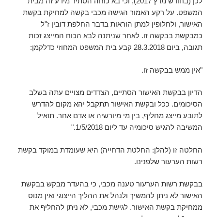
לכן (בחודש מרץ 2017), וכי בא כוחה הסתיר מידע זה מבית
המשפט. על רקע האמור הגישה מכבי בקשה למחיקת בקשת
האישור, ולחלופין למתן הוראות בדבר החלפת דובין ז"ל
כמבקשת בבקשה זו. לאחר שניתנה לבא הכוח המייצג זכות
תגובה, ביום 28.3.2018 קבע בית המשפט המחוזי כדלקמן:
"אין ממש בבקשה זו.
הדיון בבקשת האישור הסתיים, הצדדים מצויים עתה בשלב
הסיכומים. ככל ובקשת האישור תתקבל יהא מקום להדרש
לתובע מייצג מחליף, בין מי מיורשיה או אדם אחר. תואיל
המשיבה להגיש סיכומיה עד ליום 1/5/2018."
החלטה זו (להלן: החלטת הדחייה) היא שעומדת במוקד בקשת
רשות הערעור שלפנינו.
בבקשת רשות הערעור טענה מכבי, כי בהעדר מבקש בבקשת
האישור לא ניתן להמשיך ולנהל את ההליך הייצוגי ואין מנוס
ממחיקת בקשת האישור. לגישת מכבי, לא ניתן להחליף את