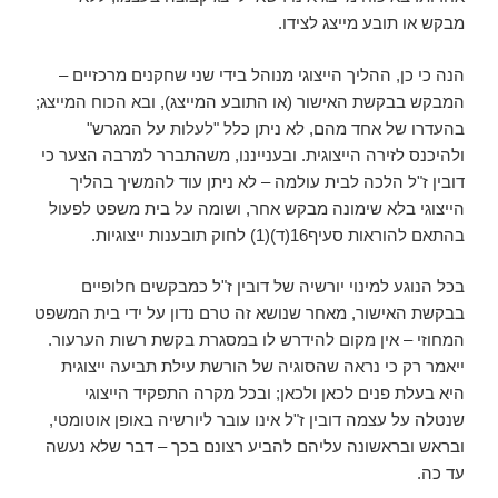
מבקש או תובע מייצג לצידו.
הנה כי כן, ההליך הייצוגי מנוהל בידי שני שחקנים מרכזיים –
המבקש בבקשת האישור (או התובע המייצג), ובא הכוח המייצג;
בהעדרו של אחד מהם, לא ניתן כלל "לעלות על המגרש"
ולהיכנס לזירה הייצוגית. ובענייננו, משהתברר למרבה הצער כי
דובין ז"ל הלכה לבית עולמה – לא ניתן עוד להמשיך בהליך
הייצוגי בלא שימונה מבקש אחר, ושומה על בית משפט לפעול
בהתאם להוראות סעיף16(ד)(1) לחוק תובענות ייצוגיות.
בכל הנוגע למינוי יורשיה של דובין ז"ל כמבקשים חלופיים
בבקשת האישור, מאחר שנושא זה טרם נדון על ידי בית המשפט
המחוזי – אין מקום להידרש לו במסגרת בקשת רשות הערעור.
ייאמר רק כי נראה שהסוגיה של הורשת עילת תביעה ייצוגית
היא בעלת פנים לכאן ולכאן; ובכל מקרה התפקיד הייצוגי
שנטלה על עצמה דובין ז"ל אינו עובר ליורשיה באופן אוטומטי,
ובראש ובראשונה עליהם להביע רצונם בכך – דבר שלא נעשה
עד כה.