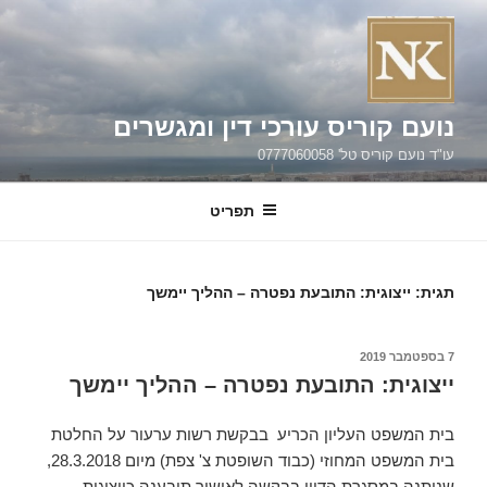
ילוג
תוכן
נועם קוריס עורכי דין ומגשרים
עו"ד נועם קוריס טל' 0777060058
תפריט
תגית:
ייצוגית: התובעת נפטרה – ההליך יימשך
פורסם
7 בספטמבר 2019
ב
ייצוגית: התובעת נפטרה – ההליך יימשך
בית המשפט העליון הכריע בבקשת רשות ערעור על החלטת
בית המשפט המחוזי (כבוד השופטת צ' צפת) מיום 28.3.2018,
שניתנה במסגרת הדיון בבקשה לאישור תובענה כייצוגית