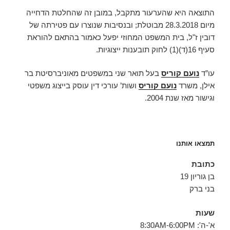
התוצאה היא שהערעור מתקבל, במובן זה שהחלטת הדחייה
מיום 28.3.2018 מבוטלת; ובנסיבות שנוצרו עם פטירתה של
דובין ז"ל, בית המשפט המחוזי יפעל כאמור בהתאם להוראת
סעיף 16(ד)(1) לחוק תובענות ייצוגיות.
עו”ד
נועם קוריס
בעל תואר שני במשפטים מאוניברסיטת בר
אילן, משרד
נועם קוריס
ושות’ עורכי דין עוסק בייצוג משפטי
וגישור מאז שנת 2004.
תמצאו אותנו
כתובת
בן גוריון 19
בני ברק
שעות
א'-ה': 8:30AM-6:00PM