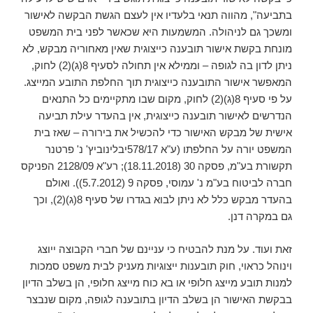
בתביעה", מהווה תנאי בלעדיו אין לעצם הגשת הבקשה לאישור
ומשכך גם לניהולה. המשמעות היא שכאשר לפני בית המשפט
מונחת בקשת אישור תובענה כייצוגית שאין מאחוריה מבקש, לא
ניתן לדון בה לגופה – וממילא אין תחולה לסעיף 8(ג)(2) לחוק,
המאפשר אישור התובענה כייצוגית תוך החלפת התובע המייצג.
על פי סעיף 8(ג)(2) לחוק, מקום שבו מתקיימים כל התנאים
הנדרשים לאישור תובענה כייצוגית, אין בהעדר עילת תביעה
אישית של מבקש האישור כדי להכשיל את בירורה – שאז בית
המשפט יורה על החלפתו (ע"א 578/17יבלינוביץ' נ' פרטנר
תקשורת בע"מ, פסקה 30 (18.11.2018); רע"א 2128/09 הפניקס
חברה לביטוח בע"מ נ' עמוסי, פסקה 9 (5.7.2012)). ואולם
בהעדר מבקש כלל לא ניתן לבוא בגדרו של סעיף 8(ג)(2), וכך
גם במקרה דנן.
זאת ועוד. על מנת להבטיח כי עניינם של חברי הקבוצה ייוצג
וינוהל כראוי, חוק תובענות ייצוגיות מעניק לבית משפט סמכות
למנות תובע מייצג חלופי או בא כוח מייצג חלופי, הן בשלב הדיון
בבקשת האישור הן בשלב הדיון בתובענה לגופה, מקום שנבצר