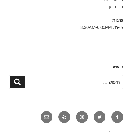
בני ברק
שעות
א'-ה': 8:30AM-6:00PM
חיפוש
חפש:
חיפוש
פייסבוק
טוויטר
אינסטגרם
יאלפ
אימייל