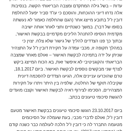
עדות – בשל גילה המתקדם ומצבה הבריאותי הקשה. בנסיבות
אלה נדחו דיוני ההוכחות, והוסכם כי עו"ד סביר יפעל להחלפת
דובין ז"ל בתובע מייצג אחר (הגם שהחלפה כאמור לא נעשתה
בסופו של דבר). במשך כשנתיים וחצי לאחר אותה ישיבה
מקדמית הוסיפו להתנהל הליכים מקדמיים בבקשת האישור,
ובתוך כך פנו הצדדים להליך של גישור שלא צלח. יצוין כי
במהלך תקופה זו, מכבי עמדה על חקירת דובין ז"ל על התצהיר
שניתן על ידה בתמיכה לבקשת האישור – ואולם מאחר שמצבה
הבריאותי והקוגניטיבי לא איפשר זאת, בא הכוח המייצג ביקש
לצרף שני מבקשים נוספים לבקשת האישור. ביום 18.1.2017,
טרם שהוכרעו עניינים אלה, הגיעו הצדדים להסכמה דיונית
שקיבלה תוקף של החלטה, שלפיה בין היתר ויתרו על חקירות
המצהירים, הסכימו לצירוף ראיה לבקשת האישור וקצבו מועדים
להגשת סיכומי טיעונים בכתב.
ביום 23.10.2017 הוגשו סיכומי טיעונים בבקשת האישור מטעם
דובין ז"ל; ואולם לדברי מכבי, בעת שעמלה על הסיכומים
מטעמה התברר לה כי דובין ז"ל הלכה לעולמה כבר כשנה קודם