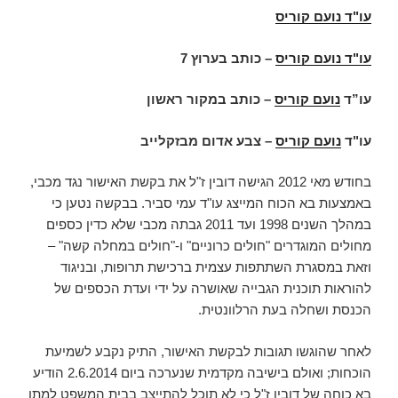
עו"ד נועם קוריס
עו"ד נועם קוריס
–
כותב בערוץ 7
עו”ד
נועם קוריס
– כותב במקור ראשון
עו"ד
נועם קוריס
– צבע אדום מבזקלייב
בחודש מאי 2012 הגישה דובין ז"ל את בקשת האישור נגד מכבי,
באמצעות בא הכוח המייצג עו"ד עמי סביר. בבקשה נטען כי
במהלך השנים 1998 ועד 2011 גבתה מכבי שלא כדין כספים
מחולים המוגדרים "חולים כרוניים" ו-"חולים במחלה קשה" –
וזאת במסגרת השתתפות עצמית ברכישת תרופות, ובניגוד
להוראות תוכנית הגבייה שאושרה על ידי ועדת הכספים של
הכנסת ושחלה בעת הרלוונטית.
לאחר שהוגשו תגובות לבקשת האישור, התיק נקבע לשמיעת
הוכחות; ואולם בישיבה מקדמית שנערכה ביום 2.6.2014 הודיע
בא כוחה של דובין ז"ל כי לא תוכל להתייצב בבית המשפט למתן