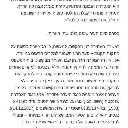
היא האסדרה הנכונה והראויה. לזאת נאמר: אצה לה הדרך.
תמתין העותרת לקבלת החלטה סופית על-ידי הרשות ואז
תחליט אם לעתור כנגדה לבג"ץ.
בטרם סיום העיר שופט בג"צ שתי הערות.
ראשית, העתירה דנן מבקשת, למעשה, כי בג"צ יורה לרשות על
התקנת תקנות – סעד חריג השמור למקרים חריגים במיוחד.
אכן, אין זה המקרה הראשון שבו העותר מבקש כי בית המשפט
יורה לשר הממונה להתקין תקנות, אלא שבניגוד למקרים אחרים
בענייננו-שלנו לא נטען כי קיימת חובה קונקרטית להתקין את
התקנות המבוקשות. תחת זאת, נטען כי אין זה סביר שלא
להתקין את התקנות הספציפיות המבוקשות בעתירה. כלומר,
העתירה אינה מופנית כנגד היעדר אסדרה, אלא כנגד האסדרה
שננקטה (השוו: בג"ץ 297/82 ברגר נ' שר הפנים, פ"ד לז(3) 29
(1983); בג"ץ 8735/13 שטנגר נ' שרת המשפטים (14.12.2017)).
בנסיבות אלה, בהן הסעד המבוקש הינו חריג במיוחד – ומבלי
להביע עמדה לגופם של דברים – ברי הוא שלא ניתן לדון