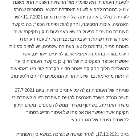
לטענת העותרת, היא פועלת מול הרשויות השונות החל משנת
2017 במטרה להביא לשינוי האסדרה בנושא. מסמכים שצורפו
לעתירה כוללים את פנייתה של העותרת מיום 11.7.2021 לשרי
האנרגיה, איכות הסביבה, והחקלאות ופיתוח הכפר, בה ביקשה
העותרת מהשרים לפעול בנושא באמצעות תיקון חקיקתי אשר
יאסור גרירת רשתות דייג בקרבת צנרת גז. לטענת העותרת
באותה פנייה, ובדומה לנטען בעתירה שלפנינו, יש לחייב ספינות
דיג-מכמורת בהתקנת אמצעי איכון לווייניים ייעודיים, אשר
יאפשרו אכיפה אפקטיבית של הדין. כן ביקשה העותרת כי עד
להשלמת הליך החקיקה ייאסר הדייג בקרבת קווי הגז באמצעות
הוראות מתאימות ברישיונות הדייג המונפקים לדייגים ולספינות.
פנייתה של העותרת נפלה על אוזניים כרויות. ביום 27.7.2021
השיב מנכ"ל משרד האנרגיה לפניית העותרת ודיווח לעותרת כי
משרד האנרגיה, בשיתוף משרדי ממשלה נוספים, מקדם תיקון
חקיקה אשר יאפשר את אכיפתו של איסור הדייג בסמוך
לתשתית הימית של הגז הטבעי.
ביום 17.10.2021, לאחר פגישה שנערכה בנושא בין העותרת