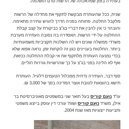
בעתירה בזמן שמלאכתה של הרשות טרם הושלמה.
שנית, ככל שהעותרת מבקשת לתקוף את מחדלה של הרשות
מלקבל החלטה, פתוחה בפניה הדרך להגיש עתירה מתאימה.
והובהר כי אין להבין את דבריי בג"צ כביקורת על קצב קבלת
ההחלטה על-ידי הרשות. האסדרה בה נסובה העתירה מערבת
משרדי ממשלה שונים ויש לה השלכות תקציביות משמעותיות
ביותר. החלטות בעניינים כגון זה לוקחות זמן. נראה אפוא שלא
בכדי נמנעה העותרת מלתקוף את אי-קבלת ההחלטה ככזאת,
ואף לא הלינה בפני בג"צ על כך שהרשויות גוררות רגליים.
סוף דבר, העתירה נדחית ממכלול הטעמים דלעיל. העותרת
תישא בהוצאות לטובת אוצר המדינה בסך של 3,000 ₪.
עו”ד
נועם קוריס
בעל תואר שני במשפטים מאוניברסיטת בר
אילן, משרד
נועם קוריס
ושות’ עורכי דין עוסק בייצוג משפטי
ותביעות ייצוגיות מאז שנת 2004.