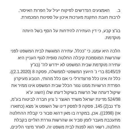
ב. האמצעים הנדרשים לפיקוח יעיל על הפרות האיסור,
לרבות חובת התקנת מערכות איכון על ספינות המכמורת.
בג"צ קבע, כי דין העתירה להידחות על הסף בשל היותה
מוקדמת.
הלכה היא עמנו, כי "ככלל, עתירה המוגשת לבית המשפט לפני
שהרשות המוסמכת קיבלה החלטה סופית לגוף העניין היא
עתירה מוקדמת שבית המשפט לא יידרש לה" (בג"ץ
8145/19 ברי נ' היועץ המשפטי לממשלה, פסקה 8 (2.1.2020)).
כלל זה אינו כלל פרוצדורלי כי אם כלל מהותי, הנובע מעיקרון
הפרדת הרשויות ממנו נגזר הכלל שבית המשפט אינו ממיר את
שיקול דעתה של הרשות בשיקול דעתו שלו (השוו: ע"א
524/98 מדינת ישראל משרד האוצר נ' ציון חברה לביטוח בע"מ,
פ"ד נב(2) 145, פסקה 9 לפסק דינו של השופט א' מצא (כתוארו
אז) (1998)). אכן, במקרה בו מאן דהוא סבור כי קבלת ההחלטה
מתעכבת מעבר לזמן סביר או שהרשות גוררת רגליים בקבלת
החלטה, רשאי הוא לפנות לבית משפט זה, לאחר מיצוי הליכים,