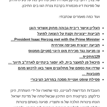
של ספינות דיג-מכמורת בקרבת צנרת הגז בים התיכון.
ועוד כמה מאמרים שכתבתי:
העליון אישר ריבית גבוהה מחוק אשראי הוגן
תביעות ייצוגיות וקצת על הוצאה לפועל
President Isaac Herzog met with the Prime Minister…
תביעה ייצוגית ואכיפה אזרחית
צו מניעה נגד מכירת מוט היגוי (סטיק) ממטוס
129מתקיפ
…
מיכאל פן למעצר בית, לא יוסגר בינתיים לארה"ב תיווך
…
שדדו את כספם של מתלוננים אשר באו לרכוש מהם
מטבעות
…
פסילת שופט ועטיית מסכה במרחב הציבורי
העובדות הנדרשות לענייננו, כפי שתוארו על-ידי העותרת, הינן
כדלקמן: בקרקעית הים התיכון שבשליטתה של מדינת ישראל
הונחו צינורות הולכה של גז ותוצריו. פגיעה באותם צינורות