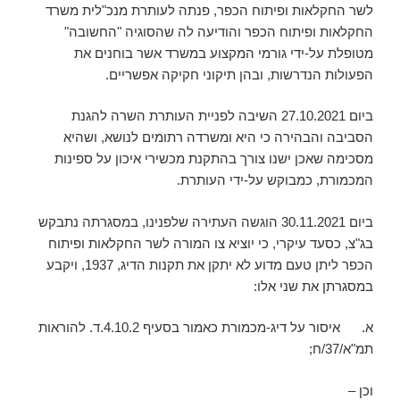
לשר החקלאות ופיתוח הכפר, פנתה לעותרת מנכ"לית משרד
החקלאות ופיתוח הכפר והודיעה לה שהסוגיה "החשובה"
מטופלת על-ידי גורמי המקצוע במשרד אשר בוחנים את
הפעולות הנדרשות, ובהן תיקוני חקיקה אפשריים.
ביום 27.10.2021 השיבה לפניית העותרת השרה להגנת
הסביבה והבהירה כי היא ומשרדה רתומים לנושא, ושהיא
מסכימה שאכן ישנו צורך בהתקנת מכשירי איכון על ספינות
המכמורת, כמבוקש על-ידי העותרת.
ביום 30.11.2021 הוגשה העתירה שלפנינו, במסגרתה נתבקש
בג"צ, כסעד עיקרי, כי יוציא צו המורה לשר החקלאות ופיתוח
הכפר ליתן טעם מדוע לא יתקן את תקנות הדיג, 1937, ויקבע
במסגרתן את שני אלו:
א. איסור על דיג-מכמורת כאמור בסעיף 4.10.2.ד. להוראות
תמ"א/37/ח;
וכן –