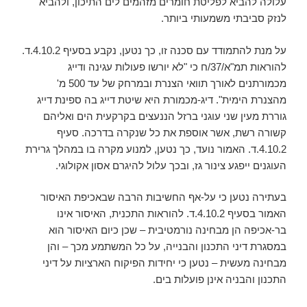
עלולה להביא לפליטת חומרים מזהמים לים התיכון, ולהביא
לנזק סביבתי משמעותי ביותר.
על מנת להתמודד עם סכנה זו, כך נטען, נקבע בסעיף 4.10.2.ד.
להוראות תמ"א/37/ח כי "לא יורשו פעולות עגינה ודייג
מכמורתנים לאורך תוואי הצנרת ובמרחק של עד 500 מ'
מהצנרת הימית". דיג-מכמורת היא שיטת דייג בה ספינת דייג
גוררת מעין שני עוגני ברזל הננעצים בקרקעית הים ואליהם
קשורה רשת, אשר אוספת את כל שנקרה בדרכה. סעיף
4.10.2.ד. האמור נועד, כך נטען, למנוע מקרה בו במהלך גרירת
העוגנים ייפגע צינור גז, ובכך עלול להיגרם אסון אקולוגי.
בעתירה נטען כי על-אף החשיבות הרבה שבאכיפת האיסור
האמור בסעיף 4.10.2.ד. להוראות התכנית, האיסור אינו
בר-אכיפה הן מבחינה נורמטיבית – שכן כיום האיסור הוא
במסגרת דיני התכנון והבנייה, על כל המשתמע מכך – והן
מבחינה מעשית – נטען כי יחידות הפיקוח הארציות על דיני
התכנון והבניה אינן פועלות בים.