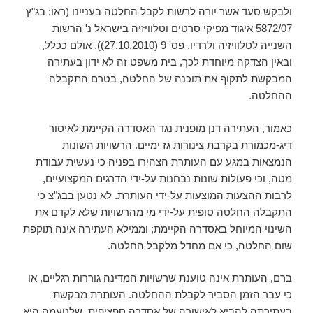
ולבקש סעד אשר יורה לרשות לקבל החלטה בעניינו (ראו: בג"ץ
5872/07 איגוד מפיקי סרטים וטלוויזיה בישראל נ' הרשות
השנייה לטלוויזיה ולרדיו, פס' 9 (27.10.2010)). אולם ככלל,
ובאין הצדקה מיוחדת לכך, בית משפט זה לא ידון בעתירה
המבקשת לתקוף את תוכנה של החלטה, בטרם התקבלה
ההחלטה.
כאמור, העתירה דנן מופנית נגד האסדרה הקיימת לאיסור
דיג-מכמורת בקרבת צינורות גז ימיים. הרשויות השונות
הנמצאות במגע עם העותרת הצהירו בפניה כי נעשית עבודת
מטה, וכי פעולות שונות נבחנות על-ידי הדרגים המקצועיים,
לרבות ההצעות המוצעות על-ידי העותרת. לא נטען בבג"צ כי
התקבלה החלטה סופית על-ידי מי מהרשויות שלא לקדם את
השינוי המיוחל באסדרה הקיימת; וממילא העתירה אינה תוקפת
שום החלטה, כי אם מחדל מלקבל החלטה.
ברם, העותרת אינה טוענת שרשויות המדינה גוררות רגליים, או
כי עבר הזמן הסביר לקבלת ההחלטה. העותרת מבקשת
בעתירתה להביא לאישורה של אסדרה ספציפית, שלטעמה היא