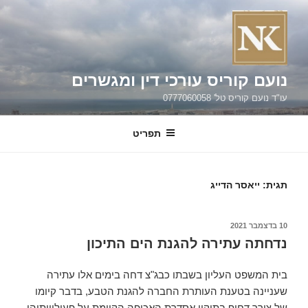
ילוג
תוכן
נועם קוריס עורכי דין ומגשרים
עו"ד נועם קוריס טל' 0777060058
תפריט
תגית:
ייאסר הדייג
פורסם
10 בדצמבר 2021
ב
נדחתה עתירה להגנת הים התיכון
בית המשפט העליון בשבתו כבג"צ דחה בימים אלו עתירה
שעניינה בטענת העותרת החברה להגנת הטבע, בדבר קיומו
של צורך דחוף בתיקון אסדרת האכיפה הקיימת על פעילויותיהן