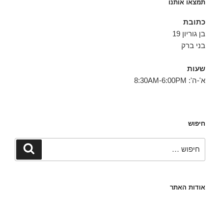
תמצאו אותנו
כתובת
בן גוריון 19
בני ברק
שעות
א'-ה': 8:30AM-6:00PM
חיפוש
חפש:
חיפוש
אודות האתר