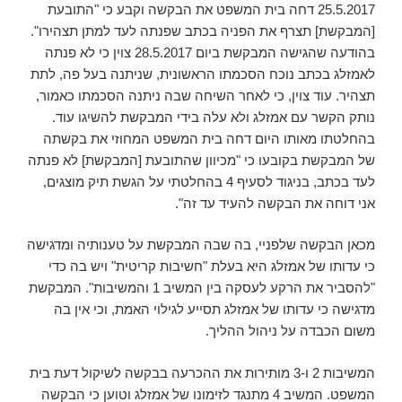
25.5.2017 דחה בית המשפט את הבקשה וקבע כי "התובעת
[המבקשת] תצרף את הפניה בכתב שפנתה לעד למתן תצהירו".
בהודעה שהגישה המבקשת ביום 28.5.2017 צוין כי לא פנתה
לאמזלג בכתב נוכח הסכמתו הראשונית, שניתנה בעל פה, לתת
תצהיר. עוד צוין, כי לאחר השיחה שבה ניתנה הסכמתו כאמור,
נותק הקשר עם אמזלג ולא עלה בידי המבקשת להשיגו עוד.
בהחלטתו מאותו היום דחה בית המשפט המחוזי את בקשתה
של המבקשת בקובעו כי "מכיוון שהתובעת [המבקשת] לא פנתה
לעד בכתב, בניגוד לסעיף 4 בהחלטתי על הגשת תיק מוצגים,
אני דוחה את הבקשה להעיד עד זה".
מכאן הבקשה שלפניי, בה שבה המבקשת על טענותיה ומדגישה
כי עדותו של אמזלג היא בעלת "חשיבות קריטית" ויש בה כדי
"להסביר את הרקע לעסקה בין המשיב 1 והמשיבות". המבקשת
מדגישה כי עדותו של אמזלג תסייע לגילוי האמת, וכי אין בה
משום הכבדה על ניהול ההליך.
המשיבות 2 ו-3 מותירות את ההכרעה בבקשה לשיקול דעת בית
המשפט. המשיב 4 מתנגד לזימונו של אמזלג וטוען כי הבקשה