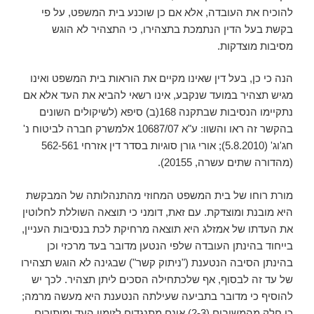
להוכיח את העובדה, אלא אם כן שוכנע בית המשפט, על פי
בקשת בעל הדין הנתמכת בתצהירו, כי התצהיר לא הוגש
מסיבות מוצדקות.
הנה כי כן, בעל דין שאינו מקיים את הוראות בית המשפט ואינו
מגיש תצהיר במועד שנקבע, אינו רשאי להביא את העד אלא אם
נתקיימו הנסיבות שבתקנה 168(ב) סיפא (לשיקולים השונים
בהקשר זה ראו והשוו: ע"א 10687/07 אלמשרק חברה לביטוח נ'
חג'וג' (5.8.2010); אורי גורן סוגיות בסדר דין אזרחי 562-561
(מהדורה שתים עשרה, 20155).
מורת רוחו של בית המשפט המחוזי מהתנהלותה של המבקשת
היא מובנת ומוצדקת. עם זאת, דומני כי תוצאה השוללת לחלוטין
את העדתו של אמזלג היא תוצאה מרחיקת לכת בנסיבות העניין,
בייחוד בהינתן העובדה שלפי הנטען מדובר בעד מרכזי וכן
בהינתן הסיבה הנטענת ("ניתוק קשר") שבגינה לא הוגש תצהירו
של עד זה לבסוף, אף שלכתחילה הסכים ליתן תצהיר. לכך יש
להוסיף כי מדובר בתביעה שעילתה הנטענת היא מעשה מרמה;
כי חלק מהמשיבים (2-3) אינם מתנגדים לזימון העד ומותירים