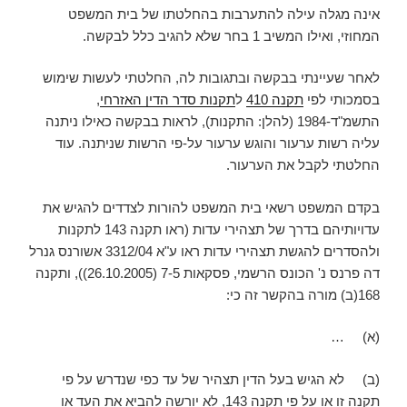
אינה מגלה עילה להתערבות בהחלטתו של בית המשפט
המחוזי, ואילו המשיב 1 בחר שלא להגיב כלל לבקשה.
לאחר שעיינתי בבקשה ובתגובות לה, החלטתי לעשות שימוש
בסמכותי לפי
תקנה 410
ל
תקנות סדר הדין האזרחי
,
התשמ"ד-1984 (להלן: התקנות), לראות בבקשה כאילו ניתנה
עליה רשות ערעור והוגש ערעור על-פי הרשות שניתנה. עוד
החלטתי לקבל את הערעור.
בקדם המשפט רשאי בית המשפט להורות לצדדים להגיש את
עדויותיהם בדרך של תצהירי עדות (ראו תקנה 143 לתקנות
ולהסדרים להגשת תצהירי עדות ראו ע"א 3312/04 אשורנס גנרל
דה פרנס נ' הכונס הרשמי, פסקאות 7-5 (26.10.2005)), ותקנה
168(ב) מורה בהקשר זה כי:
(א) …
(ב) לא הגיש בעל הדין תצהיר של עד כפי שנדרש על פי
תקנה זו או על פי תקנה 143, לא יורשה להביא את העד או