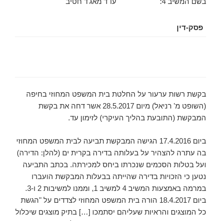
בשם המשיב 4: עו"ד מאג'ד חטיב
פסק-דין
בקשת רשות ערעור על החלטת בית המשפט המחוזי בחיפה
(השופט מ' רניאל) מיום 28.5.2017 אשר דחה את בקשת
המבקשת (התובעת בהליך העיקרי) לזימון עד.
ביום 17.4.2016 הגישה המבקשת תביעה לבית המשפט המחוזי
בה עתרה להצהיר על בעלותה בדירה בקרית ים (להלן: הדירה)
ועל בטלות הסכמים שנכרתו ביחס למכירתה. בכתב התביעה
נטען כי הזכויות בדירה שהייתה בבעלות המבקשת הועברו
במרמה באמצעות המשיב 4 למשיב 1, וממנו למשיבות 2 ו-3.
ביום 18.4.2017 הורה בית המשפט המחוזי לצדדים על "הגשת
כל המוצגים והראיות שעליהם יסתמכו […] בתיק מוצגים שיכלול