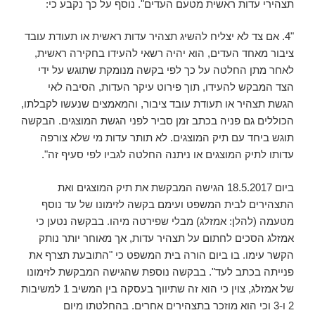
תצהירי עדות ראשית מטעם העדים". נוסף על כך נקבע כי:
"4. אם צד לא יצליח להשיג תצהיר עדות ראשית או תעודת עובד
ציבור מאחד העדים, הוא יהיה רשאי להעידו בחקירה ראשית,
לאחר מתן החלטה על כך לפי בקשה מנומקת שתוגש על ידי
הצד המבקש להעידו, תוך פירוט עיקר העדות, הסיבה לאי
הגשת תצהיר או תעודת עובד ציבור, והמאמצים שנעשו לקבלתו,
הכוללים גם פניה בכתב זמן סביר לפני הגשת המוצגים. הבקשה
תוגש ביחד עם תיק המוצגים. לא תותר עדות מי שלא צורפה
עדותו לתיק המוצגים או ניתנה החלטה לגביו לפי סעיף זה".
ביום 18.5.2017 הגישה המבקשת את תיק המוצגים ואת
התצהירים לבית המשפט ועימם בקשה לזימונו של עד נוסף
מטעמה (להלן: אמזלג) מבלי שפירטה מיהו. בבקשה נטען כי
אמזלג הסכים לחתום על תצהיר עדות, אך מאוחר יותר נותק
הקשר עימו. בו ביום הורה בית המשפט כי "התובעת תצרף את
פנייתה בכתב לעד". בבקשה נוספת שהגישה המבקשת לזימונו
של אמזלג, צוין כי הוא זה שתיווך בעסקה בין המשיב 1 למשיבות
2 ו-3 וכי הוא מוזכר בתצהירים אחרים. בהחלטתו מיום