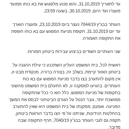
עד לתאריך 31.10.2019, והוא מנוע מלפגוש את בא כוחו ממועד
מעצרו ועד היום, 30.10.2019, בשעה 23:59.
העותר בבג"ץ 7044/19 נעצר ביום 23.10.2019, ומעצרו הוארך
עד יום 31.10.2019. תקופת מניעת המפגש עם בא כוחו חופפת
את התקופה האמורה.
שני העותרים חשודים בביצוע עבירות ביטחון חמורות.
ראשית לכל, בית המשפט העליון השתכנע כי עילת ההגנה על
ביטחון האזור קיימת, בשלב זה, בצורה ברורה. מנקודת מבט זו,
אין מקום להתערב בצו בדבר מניעת המפגש עם בא כוח
העותרים. בהגיעו למסקנה זו, לא התעלם בית המשפט מהשוני
בתקופות של מניעת המפגש. כלל הוא כי ככל שהתקופה
ממושכת יותר, גובר הנטל על הגורם הביטחוני לבסס את המשך
המניעה. ואמנם, מסקנתו של בית המשפט היא שאין להתערב
בהחלטות הנידונות, שניתנו על פי הצו בדבר הוראות ביטחון,
תקפה גם לגבי העותר בבג"ץ 7040/19, חרף התקופה שבה
מדובר.