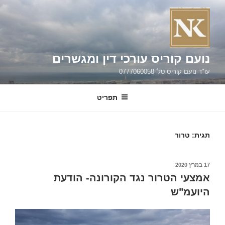
ילוג
תוכן
נועם קוריס עורכי דין ומגשרים
עו"ד נועם קוריס טל' 0777060058
תפריט
תגית:
טרור
פורסם
17 במרץ 2020
ב
אמצעי הטרור נגד הקורונה- הודעת
היועמ"ש