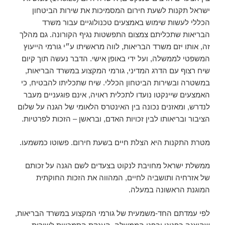
ישראל תקנות לשעת חירום המסמיכות את שירות הביטחון
הכללי לעשות שימוש באמצעים טכנולוגיים עבור משרד
הבריאות שתכליתם צמצום התפשטות נגיף הקורונה. גם מהלך
זה, אותו יזם משרד הבריאות, לווה מראשיתו ע״י גורמי הייעוץ
המשפטי לממשלה, ועל ידי באופן אישי. הדבר נעשה תוך קיום
שיח רצוף עם הדרג המדיני, גורמי המקצוע במשרד הבריאות,
במשטרה ובשירות הביטחון הכללי. שיח שתכליתו להבטיח, כי
האמצעים שיינקטו נועדו לתכלית ראויה, אינם פוגעניים מעבר
לנדרש, ומאזנים נכונה בין האינטרס הלאומי של הגנה על שלום
הציבור ובריאותו לבין זכויות האדם, ובראשן – הזכות לפרטיות.
מטרת התקנות היא הצלת חיים בשעת חירום. פשוטו כמשמעו.
ממשלת ישראל מחויבת לנקוט בצעדים לשם הגנה על זכותם
של אזרחיה ותושביה לחיים, המהווה את הזכות החוקתית
המוגנת הראשונה במעלה.
לפי עמדתם החד-משמעית של גורמי המקצוע במשרד הבריאות,