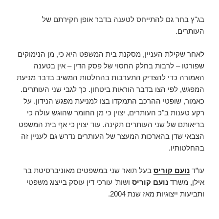
בג"ץ בחר גם להתייחס לטענה בדבר אופן חקירתם של
העותרים.
לאחר שקילת העניין, מסקנת בית המשפט היא כי, מן הנימוקים
שפורטו – לרבות בחלק החסוי של פסק הדין – אין בטענה
האמורה כדי להצדיק התערבות בהחלטות המשיב בדבר מניעת
המפגש, לפי הצו בדבר הוראות ביטחון. כך לגבי שני העותרים.
כאמור, שופטי ההרכב התמקדו בצו למניעת מפגש הנידון. על
רקע טענות ב"כ העותרים, יצוין כי מן החומר שהוגש עולה כי
בריאותם של שני העותרים תקינה. עוד יצוין כי אף בית המשפט
הצבאי שדן בהארכות המעצר של העותרים נדרש גם לעניין זה
בהחלטותיו.
עו”ד
נועם קוריס
בעל תואר שני במשפטים מאוניברסיטת בר
אילן, משרד
נועם קוריס
ושות’ עורכי דין עוסק בייצוג משפטי
ותביעות ייצוגיות מאז שנת 2004.