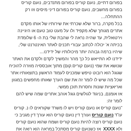
בפורום דתיים, נועם קוריס בפורום מתנדבים, נועם קוריס
בפורום מחשבים, נועם קוריס בפורום דיני מיסים וזו רק
ההתחלה…
בכל מקרה, ברור שלא שכרתי את שירותיו של אותו מקדם
אתרים מגוחך שלא מקפיד ולו על מעט טוב טעם או היגיינה
וירטואלית, עד שהיה נראה לי שהבת שלי בת ה- 6 שלומדת
בכיתה א' יכולה לכתוב עבורי תכנים לאתר האינטרנט שלי,
שיהיו ברמה גבוהה יותר מיכולותיו של ידידנו…
ידידנו לא התייאש כל כך מהר והמשיך לקדם ולקדם את האתר
שנושא את שמי (נועם קוריס.קום) מתוך אובססיה מוזרה להוכיח
שגוגל הוא רובוט טיפש שמכניס לעמוד הראשון בתוצאותיו אתר
שכל מה שיש לו לומר זה את שם הערך שאותו מחפשים במגוון
ואריאציות שונות וחסרות תוכן ממשי.
אז אומנם, בניגוד לגולשים גוגל אוהב אתרים שמה שיש להם
לומר זה:
"נועם קוריס או נועם קוריס ויש לו משרד שקוראים לו נ. קוריס
עו"ד
נועם קוריס
ועורך דין נועם קוריס הוא עורך דין מגניב כי
נועם קוריס רוצה להיות נועם קוריס ושמח שהוא נועם קוריס
ולא
XXXX
אז כשנועם קוריס מסתכל במראה הוא רואה את