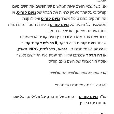
גוגל…
אני כשלעצמי חושב שאת הגולשים שמחפשים את השם נועם
קוריס בגוגל יותר מעניין לראות את הבלוג של
נועם קוריס
,
או
את התיקים בהם טיפל משרד
נועם קוריס
ואפילו קצת
נוסטלגיה על הימים של
נועם קוריס
באגודת הסטודנטים תהיה
יותר מעניינת מאוסף הוריאציות המקרי.
ברור שגם אתר משרד
עורכי דין
נועם קוריס או מאמרים
שכתב
נועם קוריס
בדה מרקר ,
co.il
.
nfc
אקדמיקס
, ב
il
.
pc.co
, או מאמרים ב –
y-net
,
כלכליסט
,
NRG
הארץ
,
או
דה מרקר
שנכתבו עליו יותר יעניינו את הגולשים מאשר
אוסף הוריאציות של השם נועם קוריס.
אבל גוגל זה גוגל וגולשים הם גולשים.
והנה עוד כמה מאמרים שכתבתי:
עו"ד
נועם קוריס
–
כותב על חובות, על פלילים, ועל שכר
טרחת עורכי דין