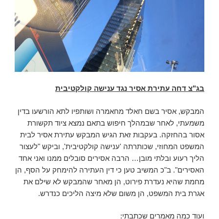
בג"צ דחה עתירת אסיר נגד ענישה קולקטיבית
המבקש, אסיר בשם חאלד מחאמרה ושותפיו לתא הורשעו בדין
משמעתי, לאחר שבמהלך חיפוש בתאם נמצא ציוד תקשורת
אסור בהחזקה. בעקבות זאת הגיש המבקש עתירת אסיר לבית
המשפט המחוזי, שכותרתה 'ענישה קולקטיבית', וביקש "לעצור
הליך רעוע ובלתי מובן… הרבה אסירים סובלים ממנו ואני אחד
האסירים". ב"כ המשיב טען כי דין העתירה להימחק על הסף, הן
מחמת שהיא נעדרת פירוט, הן מאחר שהמבקש לא שילם את
אגרת בית המשפט, הן משום שלא מיצה הליכים כנדרש.
ועוד כמה מאמרים שכתבתי: