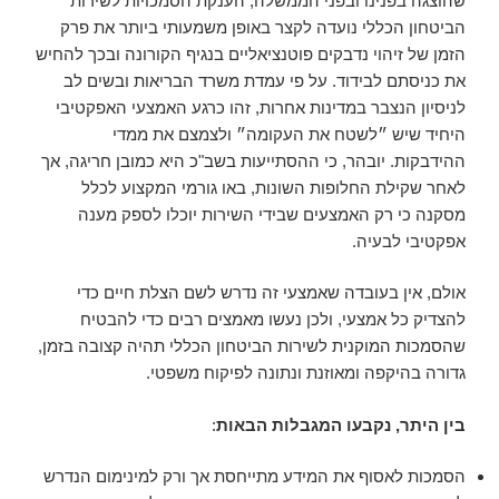
שהוצגה בפנינו ובפני הממשלה, הענקת הסמכויות לשירות
הביטחון הכללי נועדה לקצר באופן משמעותי ביותר את פרק
הזמן של זיהוי נדבקים פוטנציאליים בנגיף הקורונה ובכך להחיש
את כניסתם לבידוד. על פי עמדת משרד הבריאות ובשים לב
לניסיון הנצבר במדינות אחרות, זהו כרגע האמצעי האפקטיבי
היחיד שיש ״לשטח את העקומה״ ולצמצם את ממדי
ההידבקות. יובהר, כי ההסתייעות בשב"כ היא כמובן חריגה, אך
לאחר שקילת החלופות השונות, באו גורמי המקצוע לכלל
מסקנה כי רק האמצעים שבידי השירות יוכלו לספק מענה
אפקטיבי לבעיה.
אולם, אין בעובדה שאמצעי זה נדרש לשם הצלת חיים כדי
להצדיק כל אמצעי, ולכן נעשו מאמצים רבים כדי להבטיח
שהסמכות המוקנית לשירות הביטחון הכללי תהיה קצובה בזמן,
גדורה בהיקפה ומאוזנת ונתונה לפיקוח משפטי.
בין היתר, נקבעו המגבלות הבאות
:
הסמכות לאסוף את המידע מתייחסת אך ורק למינימום הנדרש