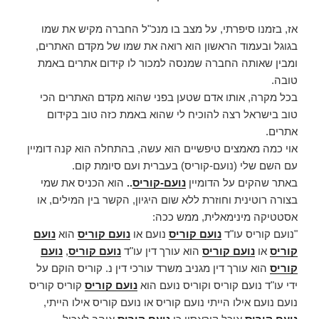
אז, בזמנו סיפרתי, על מצב בו מנכ"ל החברה מקיש את שמו
בגוגל ובעמוד הראשון הוא רואה את שמו של מקדם האתרים,
ומבין שאותה החברה שמנסה למכור לו קידום אתרים באמת
טובה.
בכל מקרה, אותו אדם שטען בפני שהוא מקדם האתרים הכי
טוב בישראל רצה להוכיח לי שהוא באמת כזה טוב בקידום
אתרים.
אוי כמה מאמצים טיפשיים הוא עשה, בהתחלה הוא קנה דומיין
עם השם שלי (נועם-קוריס) בעברית ועם סיומת קום.
באתר שהקים על הדומיין
נועם-קוריס
..
הוא הכניס את שמי
בצורה רוטינית וחוזרת ללא שום היגיון, הקשר בין המילים, או
אסטטיקה מינימאלית, ממש ככה:
"נועם קוריס עו"ד
נועם קוריס
נועם או
נועם קוריס
הוא
נועם
קוריס
או
נועם קוריס
הוא עורך דין עו"ד
נועם קוריס
,
נועם
קוריס
הוא עורך דין מגניב משרד עורכי דין נ. קוריס הוקם על
ידי עו"ד נועם קוריס וקוריס נועם הוא
נועם קוריס
קוריס קוריס
נועם נועם אילו הייתי נועם קוריס או נועם קוריס אילו הייתי,