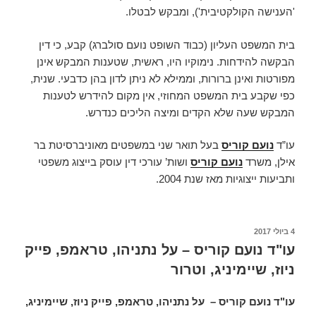
'הענישה הקולקטיבית'), ומבקש לבטלו.
בית המשפט העליון (כבוד השופט נועם סולברג) קבע, כי דין
הבקשה להידחות. נימוקיו היו, ראשית, שטענות המבקש אינן
מפורטות ואינן ברורות, וממילא לא ניתן לדון בהן כדבעי. שנית,
כפי שקבע בית המשפט המחוזי, אין מקום להידרש לטענות
המבקש שעה שלא הקדים ומיצה הליכים כנדרש.
עו”ד
נועם קוריס
בעל תואר שני במשפטים מאוניברסיטת בר
אילן, משרד
נועם קוריס
ושות’ עורכי דין עוסק בייצוג משפטי
ותביעות ייצוגיות מאז שנת 2004.
פורסם
4 ביולי 2017
ב
עו"ד נועם קוריס – על נתניהו, טראמפ, פייק
ניוז, שיימיניג, וטרור
עו"ד נועם קוריס – על נתניהו, טראמפ, פייק ניוז, שיימיניג,