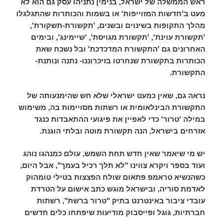
ראש הממשלה של ישראל, בנימין נתניהו עסק גם הוא לא
מעט ב'חדשות המזוייפות' או בשמות והכותרות שהתגלגלו
מהלך התקופות בשינוים ובשנים, 'תקשורת-תשקורת',
'תקשורת עוינת', 'תקשורת מגויסת', 'שיימינג', ובימים
האחרונים גם 'התקשורת המדכדכת' ובל נשכח שאת
הכותרות בתקשורת שנחרטו בזיכרוננו- נתנה ונותנת-
התקשורת.
נראה גם, שאין כמעט ישראלי שלא חש שהימנעותה של
התקשורת הבינלאומית או רשתות מסויימות בה, משימוש
במילה
'
טרור'
כדי לאפיין את
פיגועי ההתאבדות כנגד
אזרחים בישראל,
הנה תקשורת מוטה ובלתי הוגנת.
יש מי שיאמר שאין חדש תחת השמש, עולם כמנהגו נוהג
ועוד בספר ויקרא צווינו "לא תלך רכיל בעמך", אבל היום,
כשהנשיא טראמפ פתאום שולח הפצצות בטילי טומהוק
לאדמת סוריה, ובישראל מוגש כתב אישום על הטרדת
עובדי ציבור באינטרנט בתיק "טרור ברשת", רשתות
חברתיות, גוגל ופייסבוק מודיעות שיפתחו כלים חדשים