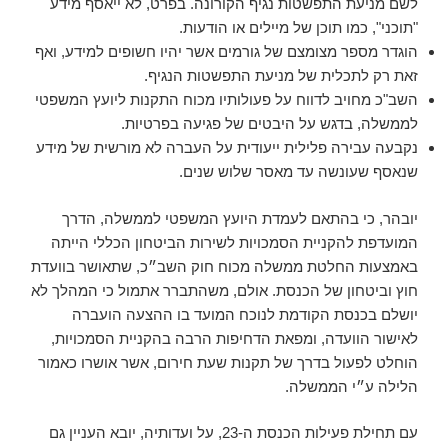
לשם מניעת התפשטות נגיף הקורונה. בפרט, לא ייאסף מידע
"תוכני", כמו תוכן של מיילים או הודעות.
הוגדר מספר מצומצם של גורמים אשר יהיו חשופים למידע, ואף
זאת רק לתכלית של מניעת התפשטות הנגיף.
השב"כ מחויב לדווח על פעולותיו מכוח התקנות ליועץ המשפטי
לממשלה, בדגש על היבטים של פגיעה בפרטיות.
נקבעה עבירה פלילית ייעודית על העברה לא מורשית של מידע
שנאסף שעונשה עד מאסר שלוש שנים.
יובהר, כי בהתאם לעמדת היועץ המשפטי לממשלה, הדרך
המועדפת להקניית הסמכויות לשירות הביטחון הכללי הייתה
באמצעות החלטת ממשלה מכוח חוק השב״כ, שתאושר בוועדת
חוץ וביטחון של הכנסת. אולם, משהתברר אתמול כי המהלך לא
יושלם בכנסת הקודמת לנוכח המועד בו ההצעה הועברה
לאישור הוועדה, ומפאת הדחיפות הרבה בהקניית הסמכויות,
הוחלט לפעול בדרך של תקנות שעת חירום, אשר אושרו כאמור
הלילה ע״י הממשלה.
עם תחילת פעילות הכנסת ה-23, על ועדותיה, יובא העניין גם