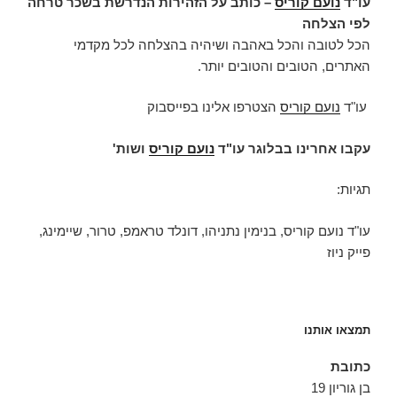
עו"ד
נועם קוריס
– כותב על הזהירות הנדרשת בשכר טרחה
לפי הצלחה
הכל לטובה והכל באהבה ושיהיה בהצלחה לכל מקדמי
האתרים, הטובים והטובים יותר.
עו"ד
נועם קוריס
הצטרפו אלינו בפייסבוק
עקבו אחרינו בבלוגר עו"ד
נועם קוריס
ושות'
תגיות:
עו"ד נועם קוריס, בנימין נתניהו, דונלד טראמפ, טרור, שיימינג,
פייק ניוז
תמצאו אותנו
כתובת
בן גוריון 19