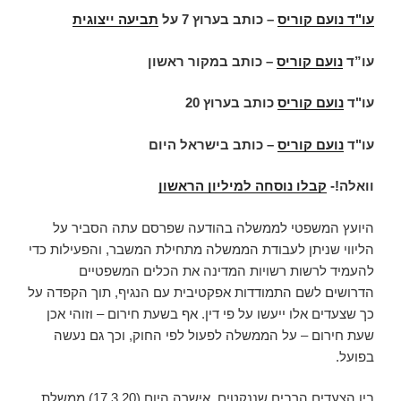
עו"ד נועם קוריס
–
כותב בערוץ 7 על
תביעה ייצוגית
עו”ד
נועם קוריס
– כותב במקור ראשון
עו"ד
נועם קוריס
כותב בערוץ 20
עו"ד
נועם קוריס
– כותב בישראל היום
וואלה!-
קבלו נוסחה למיליון הראשון
היועץ המשפטי לממשלה בהודעה שפרסם עתה הסביר על
הליווי שניתן לעבודת הממשלה מתחילת המשבר, והפעילות כדי
להעמיד לרשות רשויות המדינה את הכלים המשפטיים
הדרושים לשם התמודדות אפקטיבית עם הנגיף, תוך הקפדה על
כך שצעדים אלו ייעשו על פי דין. אף בשעת חירום – וזוהי אכן
שעת חירום – על הממשלה לפעול לפי החוק, וכך גם נעשה
בפועל.
בין הצעדים הרבים שננקטים, אישרה היום (17.3.20) ממשלת