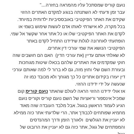
נועם קוריס שמסתכל עליו מהמראה בחזרה…"
עבר זמן ודעתי לא השתנתה בנוגע למקדם האתרים ההזוי
שקידם את האתר הפיקטיבי באובססיביות ילדותית במיוחד.
בכל מקרה, לא אישרתי לאותו אדם לעשות שימוש בשמי או
לקדם את האתר הפיקטיבי שלו או כל אתר אחר שקשר אל שמי.
הופתעתי לאחרונה לגלות שידידנו התחיל לקדם באתר
הפיקטיבי הנושא את שמי עורכי דין אחרים.
לא שאלתי אותם עדיין (את עורכי הדין) האם הם חושבים שזה
חוקי שמקדמים את האתרים שלהם בכאלו שיטות מגוחכות
ובעזרת השם שלי וחוץ מזה, גם לא ברור לי למה שאותם עורכי
דין יעזרו בקידום אתרים כל כך מגוחך ולא מכובד כמו זה
שנעשה על ידי ידידנו ההזוי.
אז אולי ידידנו ההזוי הראה לעולם שהאתר
נועם קוריס
.קום
שמכיל אינספור וריאציות של השם נועם קוריס וקוריס נועם
הגיע לעמוד הראשון בגוגל. אבל מלבד העובדה שזה מאוד
מחמיא שפותחים לכבודך אתר, הרי שלדעתי אתר כזה ממילא
לא יעניין את הגולשים ולאורך הזמן ודרך המהנדסים
והמפתחים של גוגל, אתר כזה גם לא יעניין את הרובוט של