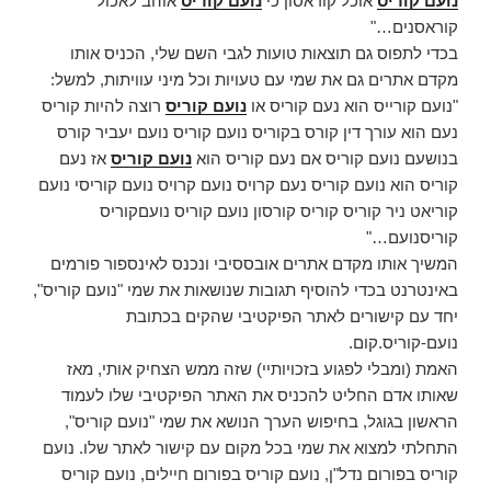
נועם קוריס
אוכל קוראסון כי
נועם קוריס
אוהב לאכול
קוראסנים…"
בכדי לתפוס גם תוצאות טועות לגבי השם שלי, הכניס אותו
מקדם אתרים גם את שמי עם טעויות וכל מיני עוויתות, למשל:
"נועם קורייס הוא נעם קוריס או
נועם קוריס
רוצה להיות קוריס
נעם הוא עורך דין קורס בקוריס נועם קוריס נועם יעביר קורס
בנושעם נועם קוריס אם נעם קוריס הוא
נועם קוריס
אז נעם
קוריס הוא נועם קוריס נעם קרויס נועם קרויס נועם קוריסי נועם
קוריאט ניר קוריס קוריס קורסון נועם קוריס נועםקוריס
קוריסנועם…"
המשיך אותו מקדם אתרים אובססיבי ונכנס לאינספור פורמים
באינטרנט בכדי להוסיף תגובות שנושאות את שמי "נועם קוריס",
יחד עם קישורים לאתר הפיקטיבי שהקים בכתובת
נועם-קוריס.קום.
האמת (ומבלי לפגוע בזכויותיי) שזה ממש הצחיק אותי, מאז
שאותו אדם החליט להכניס את האתר הפיקטיבי שלו לעמוד
הראשון בגוגל, בחיפוש הערך הנושא את שמי "נועם קוריס",
התחלתי למצוא את שמי בכל מקום עם קישור לאתר שלו. נועם
קוריס בפורום נדל"ן, נועם קוריס בפורום חיילים, נועם קוריס