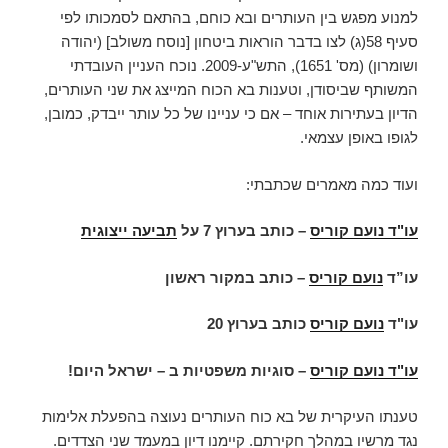
למנוע מפגש בין העותרים ובא כוחם, בהתאם לסמכותו לפי
סעיף 58(ג) לצו בדבר הוראות ביטחון [נוסח משולב] (יהודה
ושומרון) (מס' 1651), התש"ע-2009. נוכח העניין העובדתי
המשותף שביסודן, וטענות בא הכוח המייצג את שני העותרים,
הדיון בעתירות אוחד – אם כי עניינו של כל עותר ייבדק, כמובן,
לגופו באופן עצמאי.
ועוד כמה מאמרים שכתבתי:
עו"ד נועם קוריס
–
כותב בערוץ 7 על
תביעה ייצוגית
עו”ד
נועם קוריס
– כותב במקור ראשון
עו"ד
נועם קוריס
כותב בערוץ 20
עו"ד נועם קוריס
– סוגיות משפטיות ב – ישראל היום!
טענתו העיקרית של בא כוח העותרים נעוצה בהפעלת אלימות
נגד מרשיו במהלך חקירתם. קיימנו דיון במעמד שני הצדדים.