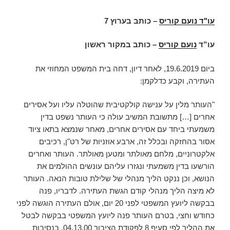
עו"ד נועם קוריס
–
כותב בערוץ 7
עו”ד
נועם קוריס
– כותב במקור ראשון
ביום 19.6.2019, לאחר דיון, דחה בית המשפט המחוזי את
העתירה, וקבע כדלקמן:
"העותר מלין על ענישה קולקטיבית שהוטלה עליו ועל אסירים
אחרים […] מתשובת המשיב עולה כי העותר נשפט בדין
משמעתי ביחד עם אסירים אחרים, מאחר שנמצא בתאו ציוד
אסור בהחזקה ובכלל זה, ארבע אוזניות של רט"ן, רכיבים
אלקטרוניים, מלחם מאולתר ומטען מאולתר. העותר ואחרים
הורשעו בדין משמעתי ונגזרו עליהם עונשים ההולמים את
הנושא, וכן ננקט הליך מנהלי של שלילת טובות הנאה. העותר
לא מיצה הליך מנהלי קודם הגשת העתירה. לדבריו, פנה
בבקשה ליועץ המשפטי לפני 20 יום, אולם העתירה הוגשה לפני
כחודש וחצי, בטרם העותר פנה ליועץ המשפטי בבקשה לבטל
את ההליך לפי סעיף 8 לפקודת הציבור 04.13.00. בנסיבות