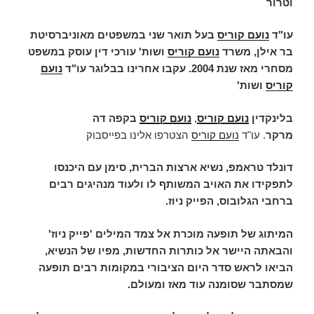
וטרור
עו"ד
נועם קוריס
בעל תואר שני במשפטים מאוניברסיטת
בר אילן, משרד
נועם קוריס
ושות' עורכי דין עוסק במשפט
מסחרי מאז שנת 2004. עקבו אחרינו בבלוגר עו"ד
נועם
קוריס
ושות'
בלינקדין
נועם קוריס
,
נועם קוריס
בקפה דה
מרקר
.
עו"ד
נועם קוריס
הצטרפו אלינו בפייסבוק
דונלד טראמפ, נשיא ארצות הברית, סימן עם היכנסו
לתפקידו את האויב המשותף לו ולעוד מנהיגים רבים
ברחבי הגלובוס, הפייק ניוז.
המיתוג של תופעה מוכרת אל צמד המילים 'פייק ניוז'
והבאתה היישר אל כותרות החדשות, מפיו של הנשיא,
הביאו לראש סדר היום הציבורי במקומות רבים תופעה
שמסתבר שסומנה עוד מאז ומעולם.