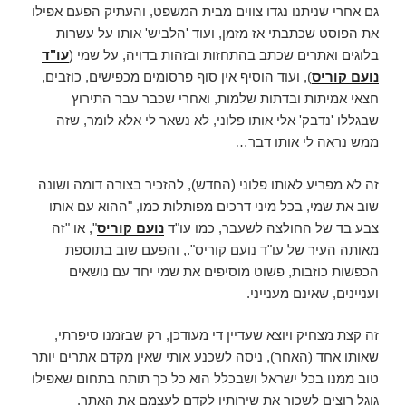
גם אחרי שניתנו נגדו צווים מבית המשפט, והעתיק הפעם אפילו
את הפוסט שכתבתי אז מזמן, ועוד 'הלביש' אותו על עשרות
בלוגים ואתרים שכתב בהתחזות ובזהות בדויה, על שמי (
עו"ד
נועם קוריס
), ועוד הוסיף אין סוף פרסומים מכפישים, כוזבים,
חצאי אמיתות ובדתות שלמות, ואחרי שכבר עבר התירוץ
שבגללו 'נדבק' אלי אותו פלוני, לא נשאר לי אלא לומר, שזה
ממש נראה לי אותו דבר…
זה לא מפריע לאותו פלוני (החדש), להזכיר בצורה דומה ושונה
שוב את שמי, בכל מיני דרכים מפותלות כמו, "ההוא עם אותו
צבע בד של החולצה לשעבר, כמו עו"ד
נועם קוריס
", או "זה
מאותה העיר של עו"ד נועם קוריס"., והפעם שוב בתוספת
הכפשות כוזבות, פשוט מוסיפים את שמי יחד עם נושאים
ועניינים, שאינם מענייני.
זה קצת מצחיק ויוצא שעדיין די מעודכן, רק שבזמנו סיפרתי,
שאותו אחד (האחר), ניסה לשכנע אותי שאין מקדם אתרים יותר
טוב ממנו בכל ישראל ושבכלל הוא כל כך תותח בתחום שאפילו
גוגל רוצים לשכור את שירותיו לקדם לעצמם את האתר.