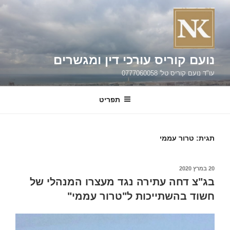
ילוג
תוכן
נועם קוריס עורכי דין ומגשרים
עו"ד נועם קוריס טל' 0777060058
תפריט
תגית:
טרור עממי
פורסם
20 במרץ 2020
ב
בג"צ דחה עתירה נגד מעצרו המנהלי של
חשוד בהשתייכות ל"טרור עממי"