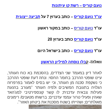
נועם קוריס – רשת קו עיתונות
עו"ד נועם קוריס
–
כותב בערוץ 7 על
תביעה ייצוגית
עו”ד
נועם קוריס
– כותב במקור ראשון
עו"ד
נועם קוריס
כותב בערוץ 20
עו"ד
נועם קוריס
– כותב בישראל היום
וואלה!-
ק
בלו נוסחה למיליון הראשון
לאחר דיון במעמד שני הצדדים, בהסכמת בא כוח העותר,
עיינו שופטי ההרכב בחומר החסוי. ונחה דעת שופטי ההרכב
כי נשקפת סכנה מן העותר, וכי יש בסיס לאמור בפרפרזה
הגלויה בתגובת המשיבים ולפיה העותר "מעורב בהנעת
פעילות צבאית עדכנית; לו קשר קונספירטיבי למג'האד
שאהין ופעילי טרור עממי עדכניים; ברשותו מטענים/ רימונים
מאולתרים; ושהייתו בשטח מסכנת את ביטחון האזור".