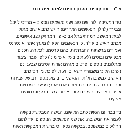
עו"ד נועם קוריס: תקנון בחינם לאתר אינטרנט
נגד המשיבה, לורי שם טוב ושני נאשמים נוספים – מרדכי לייבל
וצבי זר (להלן: הנאשמים האחרים),הוגש כתב אישום מתוקן
לבית המשפט המחוזי בתל אביב-יפו, המחזיק 120 אישומים.
מכתב האישום עולה, כי הנאשמים הפעילו מערך אתרי אינטרנט
ועמודים ברשתות החברתיות, בהם פרסמו, לכאורה, תכנים
מכפישים ובוטים (לעיתים בעלי אופי מיני) כלפי עובדי ציבור
ומתלוננים נוספים; פרטים מזהים אודות קטינים שבעניינם
נערכו הליכי משמורת חשאיים; ועוד. לפיכך, מייחס כתב
האישום למשיבה וליתר הנאשמים, ביצוע מספר רב של עבירות,
ובהן: הטרדה מינית; התחזות כאדם אחר; פגיעה בפרטיות;
עבירות מחשב; העלבת עובד ציבור; לשון הרע; ופרסומים
מזיקים.
בד בבד עם הגשת כתב האישום, הגישה המבקשת בקשה
לעצור את המשיבה, ואת שני הנאשמים הנוספים, עד לתום
ההליכים במשפטם. בבקשה נטען, כי ברשות המבקשת ראיות