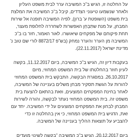
על החלטה זו, הגיש ב"כ המשיבה ערר לבית משפט העליון
ולאחר שנשמעו טיעוני הצדדים, קיבל ב"כ המשיבה את המלצת
בית משפט (השופטת ע' ברון), לפיה המשיבה תופנה אל שירות
המבחן, על מנת שתִבַּחֵן האפשרות לשחררה לחלופת מעצר,
תחת פיקוחם של מפקחים שיאושרו. לאור האמור, חזר בו ב"כ
המשיבה מן הערר והערר נמחק (בש"פ 8872/17 לורי שם טוב נ'
מדינת ישראל (22.11.2017).
בעקבות דיון זה, הגיש ב"כ המשיבה, ביום 11.12.2017, בקשה
לעיון חוזר בהחלטתו של בית המשפט המחוזי, מיום
26.10.2017. במסגרת הבקשה, התבקש בית המשפט המחוזי
להורות על הגשת תסקיר מבחן משלים בעניינה של המשיבה,
לאחר בחינת המפקחים המוצעים, וזאת בהתאם להצעת בית
משפט זה. בית המשפט המחוזי נעתר לבקשה, והורה לשירות
המבחן לבחון את המפקחים המוצעים על ידי המשיבה. יחד עם
זאת, הדגיש בית המשפט המחוזי, כי אין בהחלטה זו כדי
להצביע על תוצאות ההליך בעניינה של המשיבה.
ביום 20.12.2017, הגיש ב"כ המשיבה "בקשה לשינוי מועדים