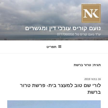
ילוג
תוכן
נועם קוריס עורכי דין ומגשרים
עו"ד נועם קוריס טל' 0777060058
תפריט
תגית:
טרור ברשת
פורסם
16 במאי 2019
ב
לורי שם טוב למעצר בית- פרשת טרור
ברשת