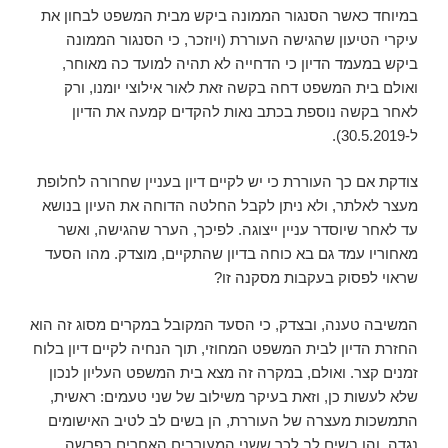
במיוחד כאשר הסנגור הממונה ביקש מבית המשפט לבחון את
עיקרי הטיעון שהגישה העוררת (ויוזכר, כי הסנגור הממונה
ביקש במעמד הדיון כי הדחייה לא תהיה למועד כה מאוחר,
ואולם בית המשפט דחה בקשה זאת לאור אילוצי יומנו, ורק
לאחר בקשה נוספת בכתב נאות להקדים קמעה את הדיון
ל-30.5.2019).
צודקת אם כך העוררת כי יש לקיים דיון בעניין שחרורה לחלופת
מעצר לאלתר, ולא ניתן לקבל החלטה הדוחה את העיון בנושא
עד לאחר שיוסדר עניין ייצוגה. לפיכך, הערר שהגישה, ואשר
מאחוריו עמד גם בא כוחה בדיון שהתקיים, מוצדק. מהו הסעד
שראוי לפסוק בעקבות מסקנה זו?
המשיבה טענה, ובצדק, כי הסעד המקובל במקרים מסוג זה הוא
החזרת הדיון לבית המשפט המחוזי, תוך הנחיה לקיים דיון בלוח
זמנים קצר. ואולם, במקרה זה מצא בית המשפט העליון לנכון
שלא לעשות כן, וזאת בעיקר משילוב של שני טעמים: ראשית,
התמשכות מעצרה של העוררת, הן בשים לב לטיב האישומים
נגדה, והן בשים לב לכך ששני המעורבים האחרים בפרשה