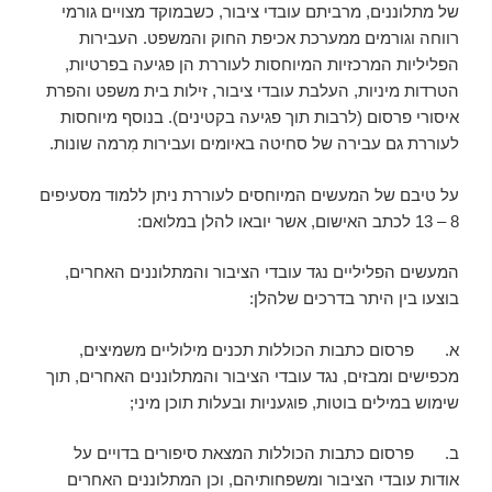
של מתלוננים, מרביתם עובדי ציבור, כשבמוקד מצויים גורמי
רווחה וגורמים ממערכת אכיפת החוק והמשפט. העבירות
הפליליות המרכזיות המיוחסות לעוררת הן פגיעה בפרטיות,
הטרדות מיניות, העלבת עובדי ציבור, זילות בית משפט והפרת
איסורי פרסום (לרבות תוך פגיעה בקטינים). בנוסף מיוחסות
לעוררת גם עבירה של סחיטה באיומים ועבירות מֽרמה שונות.
על טיבם של המעשים המיוחסים לעוררת ניתן ללמוד מסעיפים
8 – 13 לכתב האישום, אשר יובאו להלן במלואם:
המעשים הפליליים נגד עובדי הציבור והמתלוננים האחרים,
בוצעו בין היתר בדרכים שלהלן:
א. פרסום כתבות הכוללות תכנים מילוליים משמיצים,
מכפישים ומבזים, נגד עובדי הציבור והמתלוננים האחרים, תוך
שימוש במילים בוטות, פוגעניות ובעלות תוכן מיני;
ב. פרסום כתבות הכוללות המצאת סיפורים בדויים על
אודות עובדי הציבור ומשפחותיהם, וכן המתלוננים האחרים