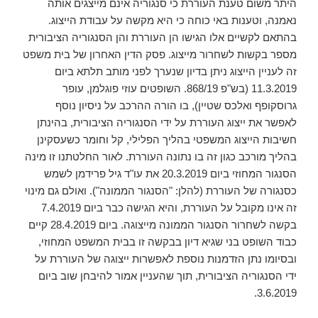
היתר משום טענת העוררת כי סנגוריה אינם מייצגים אותה
נאמנה, וטענות באי כוחה כי היא מקשה על עבודת הייצוג.
בהתאם לקשיים אלו הגישו הן העוררת והן הסנגוריה הציבורית
מספר בקשות לשחרור מייצוג. פסק הדין האחרון של בית משפט
זה לעניין הייצוג ניתן בדיון שנערך לפני מותב תלתא ביום
11.3.2019 (בש"פ 868/19. השופטים עוזי פוגלמן, עופר
גרוסקופף ואלכס שטיין), בו הורה ההרכב על ניסיון נוסף
לאפשר את ייצוג העוררת על ידי הסנגוריה הציבורית, בהינתן
חשיבות הייצוג המשפטי בהליך הפלילי, קל וחומר כשעסקינן
בהליך מורכב כגון זה בו נתונה העוררת. לאור החלטתנו זו מינה
הסנגור המחוזי ביום 20.3.2019 את עו"ד גיל פרידמן לשמש
כסנגורה של העוררת (להלן: "הסנגור הממונה"). ואולם גם מינוי
זה אינו מקובל על העוררת, והיא הגישה כבר ביום 7.4.2019
בקשה לשחרור הסנגור הממונה מייצוגה. ביום 28.4.2019 קיים
כבוד השופט בני שגיא דיון בבקשה זו בבית המשפט המחוזי,
ובסיומו נתן הזדמנות נוספת לאפשרות ייצוגה של העוררת על
ידי הסנגוריה הציבורית, תוך שהעניין אמור להיבחן שוב ביום
3.6.2019.