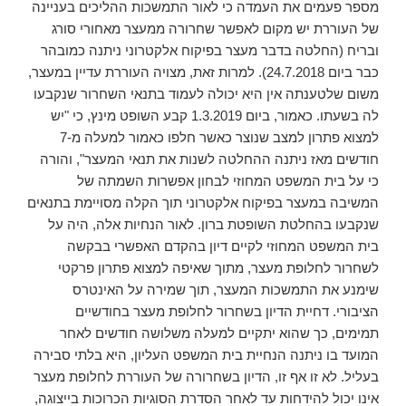
מספר פעמים את העמדה כי לאור התמשכות ההליכים בעניינה
של העוררת יש מקום לאפשר שחרורה ממעצר מאחורי סורג
ובריח (החלטה בדבר מעצר בפיקוח אלקטרוני ניתנה כמובהר
כבר ביום 24.7.2018). למרות זאת, מצויה העוררת עדיין במעצר,
משום שלטענתה אין היא יכולה לעמוד בתנאי השחרור שנקבעו
לה בשעתו. כאמור, ביום 1.3.2019 קבע השופט מינץ, כי "יש
למצוא פתרון למצב שנוצר כאשר חלפו כאמור למעלה מ-7
חודשים מאז ניתנה ההחלטה לשנות את תנאי המעצר", והורה
כי על בית המשפט המחוזי לבחון אפשרות השמתה של
המשיבה במעצר בפיקוח אלקטרוני תוך הקלה מסויימת בתנאים
שנקבעו בהחלטת השופטת ברון. לאור הנחיות אלה, היה על
בית המשפט המחוזי לקיים דיון בהקדם האפשרי בבקשה
לשחרור לחלופת מעצר, מתוך שאיפה למצוא פתרון פרקטי
שימנע את התמשכות המעצר, תוך שמירה על האינטרס
הציבורי. דחיית הדיון בשחרור לחלופת מעצר בחודשיים
תמימים, כך שהוא יתקיים למעלה משלושה חודשים לאחר
המועד בו ניתנה הנחיית בית המשפט העליון, היא בלתי סבירה
בעליל. לא זו אף זו, הדיון בשחרורה של העוררת לחלופת מעצר
אינו יכול להידחות עד לאחר הסדרת הסוגיות הכרוכות בייצוגה,