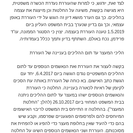
לצד זאת, יודגש, כי למרות שהעוררת נעדרת הכשרה משפטית,
היא מגישה בקשות, משיגה על החלטות וכן מייצגת את עצמה
בהליכים. כך גם הערר מושא דיון זה הוגש על ידי העוררת באופן
עצמאי, וכך גם בדיון שנערך בבית המשפט העליון ביום
1.5.2019 טענה העוררת בעצמה. יצוין כי הסנגור הממונה, עו"ד
פרידמן, נכח באולם, השתתף בדיון ותמך ככלל בעמדותיה.
הליכי המעצר עד תום ההליכים בעניינה של העוררת
בקשה לעצור את העוררת ואת הנאשמים הנוספים עד לתום
ההליכים המשפטיים נגדם הוגשה ביום 6.4.2017, יחד עם
הגשת כתב האישום. בא כוחה של העוררת באותה עת הסכים
לקיומן של ראיות לכאורה בעניינה. החלטה כי העוררת
והנאשמים הנוספים ישהו במעצר עד לתום ההליכים ניתנה
בבית המשפט המחוזי ביום 26.10.2017 (להלן: "החלטת
המעצר"). בהחלטה זו התייחס בית המשפט לריבוי האישומים
המיוחסים להם ולפרסומים הפוגעניים שפרסמו, וקבע שיש
בהם כדי להעיד שאין בחלופת מעצר כדי להפיג או להפחית את
מסוכנותם. העוררת ושני הנאשמים הנוספים השיגו על החלטה