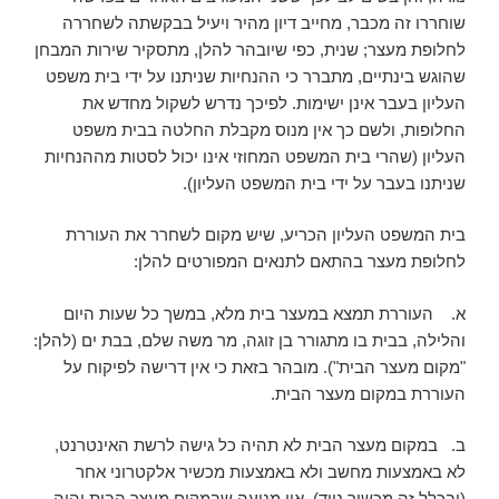
שוחררו זה מכבר, מחייב דיון מהיר ויעיל בבקשתה לשחררה
לחלופת מעצר; שנית, כפי שיובהר להלן, מתסקיר שירות המבחן
שהוגש בינתיים, מתברר כי ההנחיות שניתנו על ידי בית משפט
העליון בעבר אינן ישימות. לפיכך נדרש לשקול מחדש את
החלופות, ולשם כך אין מנוס מקבלת החלטה בבית משפט
העליון (שהרי בית המשפט המחוזי אינו יכול לסטות מההנחיות
שניתנו בעבר על ידי בית המשפט העליון).
בית המשפט העליון הכריע, שיש מקום לשחרר את העוררת
לחלופת מעצר בהתאם לתנאים המפורטים להלן:
א. העוררת תמצא במעצר בית מלא, במשך כל שעות היום
והלילה, בבית בו מתגורר בן זוגה, מר משה שלם, בבת ים (להלן:
"מקום מעצר הבית"). מובהר בזאת כי אין דרישה לפיקוח על
העוררת במקום מעצר הבית.
ב. במקום מעצר הבית לא תהיה כל גישה לרשת האינטרנט,
לא באמצעות מחשב ולא באמצעות מכשיר אלקטרוני אחר
(ובכלל זה מכשיר נייד). אין מניעה שבמקום מעצר הבית יהיה