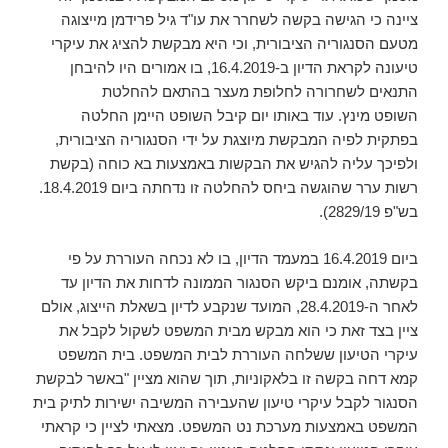
ציינה כי הגישה בקשה לשחרר את עו"ד גיל פרידמן מייצוגה
מטעם הסנגוריה הציבורית, וכי היא מבקשת להציג את עיקרי
טיעונה לקראת הדיון ב-16.4.2019, בו אמורים היו להיבחן
התנאים לשחרורה לחלופת מעצר בהתאם להחלטת
השופט מינץ. עוד באותו יום קיבל השופט היימן החלטה
בפתקית לפיה המבקשת מיוצגת על ידי הסנגוריה הציבורית,
ולפיכך עליה להגיש את הבקשות באמצעות בא כוחה (בקשת
רשות ערר שהוגשה ביחס להחלטה זו נדחתה ביום 18.4.2019.
בש"פ 2829/19).
ביום 16.4.2019 במעמד הדיון, בו לא נכחה העוררת על פי
בקשתה, אומנם ביקש הסנגור הממונה לדחות את הדיון עד
לאחר ה-28.4.2019, המועד שנקבע לדיון בשאלת הייצוג, אולם
ציין בצד זאת כי הוא מבקש מבית המשפט לשקול לקבל את
עיקרי הטיעון ששלחה העוררת לבית המשפט. בית המשפט
קמא דחה בקשה זו בלאקוניות, תוך שהוא מציין "באשר לבקשת
הסנגור לקבל עיקרי טיעון שהעבירה המשיבה ישירות לתיק בית
המשפט באמצעות מערכת נט המשפט. מצאתי לציין כי קראתי