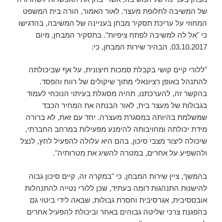
של המשיבה לחלופת מעצר. לאור האמור, הורה בית המשפט
המחוזי על עריכת תסקיר מבחן בעניינה של המשיבה, בהדגישו
כי "אל לה למשיבה לפתח ציפיות". בתסקיר המבחן, מיום
03.10.2017, הבהיר שירות המבחן, כי:
"ללורי קיים קושי בקבלת סמכות חיצונית, על אף שביכולתה
להתנהל באופן רציונאלי מתוך שיקולים של רווח והפסד.
בהקשר זה, להערכתנו, תהיה מסוגלת בעיתוי הנוכחי לעמוד
בגבולות של מעצר בית, לאור הבנתה את המחיר הכבד
שמשלמת בהיותה במסגרת מעצרה. יחד עם זאת, לא ברורה
מידת יכולתה ומחויבותה להימנע מפעילות במרחב החברתי,
שיכולה ליצור מצבי סיכון, בהם היא עלולה להפעיל לחץ, לנצל
ולהשפיע על אחרים, במטרה להשיג את מטרותיה".
בהמשך, ציין שירות המבחן, כי "במקרה זה, קיים סיכון גבוה
להישנות התנהגות דומה בעתיד, שכן ללורי נטייה להתנהלות
אובססיבית, אגרסיבית וחסרת גבולות, שבאה לידי ביטוי גם
בהפגנת צרכי שליטה גבוהים באחר וביכולת להפעיל אחרים