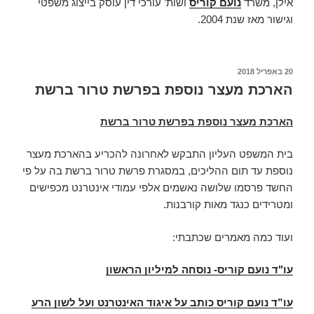
אילן, משרד
נועם קוריס
ושות’ עורכי דין עוסק בייצוג משפטי
וגישור מאז שנת 2004.
פורסם
20 באפריל 2018
ב
הארכת מעצר נוספת בפרשת טרור ברשת
הארכת מעצר נוספת בפרשת טרור ברשת
בית המשפט העליון התבקש לאחרונה להכריע בהארכת מעצר
נוספת עד תום ההליכים, במסגרת פרשת טרור ברשת בה על פי
החשד פרסמו שלושה נאשמים אלפי עמודי אינטרנט מכפישים
ומטרידים כנגד מאות קורבנות.
ועוד כמה מאמרים שכתבתי:
עו"ד נועם קוריס- נוסחה למיליון הראשון
עו”ד נועם קוריס כותב על איגוד האינטרנט ועל לשון הרע