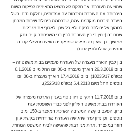
שהציעה העוררת, אך חלקם לא נמצאו מתאימים לפיקוח משום
היכרותם עם העוררת והזדהות עם עמדותיה, וחלקם נדחו בשל
היעדר היכרות מוקדמת עמה, שכרסמה ביכולת שירות המבחן
לסמוך על יכולתם לפקח ולא כל שכן, לאכוף את מגבלות
שחרורה (יצוין כי בין העוררת לבין בני משפחתה קיים נתק
ממושך, כך שאין זה מפליא שמפקחיה הוצעו ממעגלי קרבה
ותמיכה, או לחלופין זרות).
בין לבין הוארך מעצרה של העוררת פעמיים בבית משפט זה –
ביום 26.3.2018 הוארך מעצרה ב-90 יום החל מיום 6.1.2018
(בש"פ 10235/17), ביום 17.4.2018 הוארך מעצרה ב-90 יום
נוספים החל מיום 5.4.2018 (בש"פ 2525/18).
ביום 11.7.2018 התקיים דיון נוסף בעניין הארכת מעצרה של
העוררת בבית משפט העליון לפני כבוד השופטת ענת
ברון. הפעם ביקשה המשיבה הארכת המעצר ב-150 ימים
נוספים, וכן נדון ערר שהגישה העוררת נגד דחיית בקשת עיון
חוזר במעצרה, אחת מני רבות שהגישה לבית המשפט המחוזי.