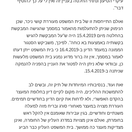
עיקרי הטיעון ונתתי החלטה בעניין זה ואין לי על כך להוסיף
דבר".
ואולם התייחסות זו של בית המשפט מעוררת קושי ניכר, שכן
הנימוק שניתן להתעלמות מהאמור במסמך שהגישה המבקשת
בהחלטה מיום 15.4.2019 היה ש"על המבקשת להגיש
בקשותיה באמצעות בא כוחה". לפיכך, משביקש הסנגור
הממונה במעמד הדיון ב-16.4.2019 כי בית המשפט ייתן דעתו
לאמור במסמך, אין זה ברור מדוע נמנע בית המשפט מלעשות
כן, ובוודאי שלא ניתן היה לפטור את העניין בהפניה להנמקה
שניתנה ב-15.4.2019.
זאת ועוד, בנסיבותיו המיוחדות של תיק זה, ובשים לב
להתמשכות ההליכים, היה מקום לקיים דיון בחלופת המעצר
בהקדם האפשרי, ולא לדחות את קיום הדיון בחודשיים תמימים.
העוררת מצויה במעצר מאחורי סורג ובריח מזה למעלה
משנתיים וחודשיים, בגין עבירות שאומנם אין להקל ראש
בחומרתן, ואולם אינן מצויות במדרג העליון של החומרה, ואינן
מצדיקות מעצר כה ממושך. בית המשפט העליון כבר הביע