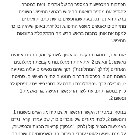
הכתבות המכפישות במספר רב של אתרים, וזאת במטרה
להגדיל את מספר תוצאות החיפוש במנועי החיפוש השונים
ברשת האינטרנט, בעת שמחפשים ברשת כתבות ואתרים
מתייחסים לאנשים מושאי החיפוש, וכל זאת באופן שיהיה בו כדי
למקם את אותן כתבות בראש הרשימה המתקבלת בתוצאות
החיפוש.
זאת ועוד, במסגרת הקשר הראשון ולשם קידומו, סחטו באיומים
נאשמת 1 ונאשם 2, את אחת המתלוננות מקבוצת המתלוננים
האחרים (להלן: "המתלוננת"), תוך שהם מאיימים עליה בפגיעה
בשמה הטוב ובפרסום דברים הנוגעים לחייה האישיים. סחיטה
זו, הובילה לכך שהמתלוננת ויתרה על כספי פיצויים שנפסקו לה
כדין במסגרת תביעת לשון הרע אשר הגישה נגד נאשמת 1
ונאשם 2.
בנוסף, במסגרת הקשר הראשון ולשם קידומו, הגיעו נאשמת 1
והנאשם 2, לבתי מגורים של עובדי ציבור, שם עמדו וקראו נגדם
באמצעות מגביר קול (להלן: "מגפון") קריאות מבזות ומכפישות,
על מנת שיגיעו לאוזני עובדי הציבור, בני משפחותיהם ושכניהם,