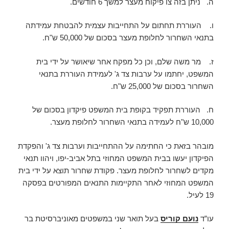
ה. ניתן בזה צו פיקוח מעצר למשך 6 חודשים.
ו. העוררת תחתום על התחייבות עצמית להבטחת עמידתה
בתנאי השחרור לחלופת מעצר בסכום של 50,000 ש"ח.
ז. מר משה שלם, וכן כל מפקח אחר שיאושר על ידי בית
המשפט, יחתמו על ערבות צד ג' לעמידת העוררת בתנאי
השחרור בסכום של 25,000 ש"ח.
ח. העוררת תפקיד בקופת בית המשפט פיקדון בסכום של
10,000 ש"ח לעמידה בתנאי השחרור לחלופת מעצר.
מובהר בזאת כי החתימה על ההתחייבות וערבות צד ג' והפקדת
הפיקדון יעשו בבית המשפט המחוזי בתל אביב-יפו, ויהוו תנאי
מקדים לשחרור לחלופת מעצר. פקודת שחרור תוצא על ידי בית
המשפט המחוזי לאחר התקיימות התנאים המפורטים בפסקה
19 לעיל.
עו”ד
נועם קוריס
בעל תואר שני במשפטים מאוניברסיטת בר