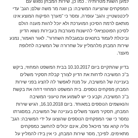
למען השגת מטרותיה". כמו כן, שירות המבחן נפגש עם
המפקחים שהציעה המשיבה: בן זוגה מר משה שלם; הגב' עדי
ליכטנשטיין; והגב' עופרה, ומסר כי "מערך הפיקוח המוצע אינו
מותאם לרמת הסיכון המוערכת ולא יוכל להוות מענה הולם
לסיכון הפוטנציאלי להישנות מעורבות בעבירות נשוא הדיון
וביכולת לעמוד בתנאים ובמגבלות השחרור". לאור האמור, נמנע
שירות המבחן מלהמליץ על שחרורה של המשיבה לחלופת
מעצר.
בדיון שהתקיים ביום 10.10.2017 בבית המשפט המחוזי, ביקש
ב"כ המשיבה לדחות את הדיון לצורך קבלת תסקיר משלים
בעניינה של המשיבה, על מנת לאפשר לה להציג בפני שירות
המבחן מפקחים נוספים. בית המשפט המחוזי דחה את בקשת
ב"כ המשיבה, וקבע כי יש לשמוע את טיעוני המשיבה
והנאשמים הנוספים במאוחד. ביום 16.10.2018, הגיש שירות
המבחן, תסקיר מעצר משלים בעניינה של המשיבה, במסגרתו
נמסר כי שני המפקחים הנוספים שהוצעו על ידי המשיבה: הגב'
גליה קהא ומר מיכאל פלג, אינם יכולים להחשב כמפקחים
מתאימים. לפיכך, מסר שירות המבחן, כי אין בידו להמליץ על