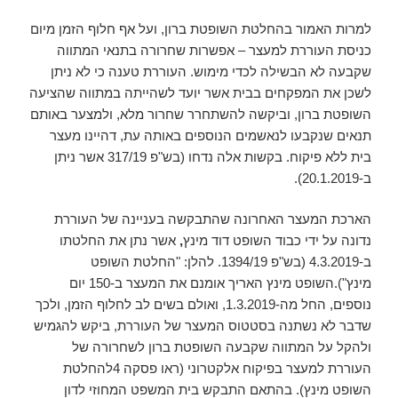
למרות האמור בהחלטת השופטת ברון, ועל אף חלוף הזמן מיום
כניסת העוררת למעצר – אפשרות שחרורה בתנאי המתווה
שקבעה לא הבשילה לכדי מימוש. העוררת טענה כי לא ניתן
לשכן את המפקחים בבית אשר יועד לשהייתה במתווה שהציעה
השופטת ברון, וביקשה להשתחרר שחרור מלא, ולמצער באותם
תנאים שנקבעו לנאשמים הנוספים באותה עת, דהיינו מעצר
בית ללא פיקוח. בקשות אלה נדחו (בש"פ 317/19 אשר ניתן
ב-20.1.2019).
הארכת המעצר האחרונה שהתבקשה בעניינה של העוררת
נדונה על ידי כבוד השופט דוד מינץ
,
אשר נתן את החלטתו
ב-4.3.2019 (בש"פ 1394/19. להלן: "החלטת השופט
מינץ").השופט מינץ האריך אומנם את המעצר ב-150 יום
נוספים, החל מה-1.3.2019, ואולם בשים לב לחלוף הזמן, ולכך
שדבר לא נשתנה בסטטוס המעצר של העוררת, ביקש להגמיש
ולהקל על המתווה שקבעה השופטת ברון לשחרורה של
העוררת למעצר בפיקוח אלקטרוני (ראו פסקה 4להחלטת
השופט מינץ). בהתאם התבקש בית המשפט המחוזי לדון