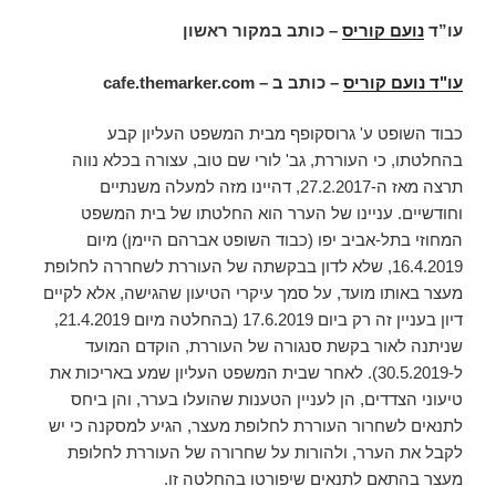
עו”ד
נועם קוריס
– כותב במקור ראשון
עו"ד נועם קוריס
– כותב ב –
cafe.themarker.com
כבוד השופט ע' גרוסקופף מבית המשפט העליון קבע
בהחלטתו, כי העוררת, גב' לורי שם טוב, עצורה בכלא נווה
תרצה מאז ה-27.2.2017, דהיינו מזה למעלה משנתיים
וחודשיים. עניינו של הערר הוא החלטתו של בית המשפט
המחוזי בתל-אביב יפו (כבוד השופט אברהם היימן) מיום
16.4.2019, שלא לדון בבקשתה של העוררת לשחררה לחלופת
מעצר באותו מועד, על סמך עיקרי הטיעון שהגישה, אלא לקיים
דיון בעניין זה רק ביום 17.6.2019 (בהחלטה מיום 21.4.2019,
שניתנה לאור בקשת סנגורה של העוררת, הוקדם המועד
ל-30.5.2019). לאחר שבית המשפט העליון שמע באריכות את
טיעוני הצדדים, הן לעניין הטענות שהועלו בערר, והן ביחס
לתנאים לשחרור העוררת לחלופת מעצר, הגיע למסקנה כי יש
לקבל את הערר, ולהורות על שחרורה של העוררת לחלופת
מעצר בהתאם לתנאים שיפורטו בהחלטה זו.