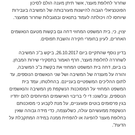
שחרור לחלופת מעצר, אשר תיתן מענה הולם לסיכון
הפוטנציאלי הגבוה להישנות מעורבותה של המשיבה בעבירות
שיוחסו לה ויכולתה לעמוד בתנאים ובמגבלות שחרור ממעצר.
יצוין, כי, בית המשפט המחוזי דחה גם בקשות מטעם הנאשמים
האחרים, לעיון בחומרי חקירה והשבת תפוסים.
בדיון נוסף שהתקיים ביום 26.10.2017, ביקש ב"כ המשיבה
לשחררה לחלופת מעצר, חרף האמור בתסקירי שירות המבחן.
בו ביום, דחה בית המשפט המחוזי את בקשת ב"כ המשיבה,
והורה על מעצרה של המשיבה ושל שני הנאשמים הנוספים, עד
לתום ההליכים המשפטיים בעניינם. בהחלטתו, עמד בית
המשפט המחוזי על המסוכנות הנשקפת מן המשיבה והנאשמים
הנוספים, ובלשונו: די לי בריבוי האישומים המיוחסים להם יחדיו
בגין פרסומים בוטים ופוגעניים, על מנת לקבוע כי מסוכנותם
הנשקפת ממעשיהם עולה, כשלעצמה, כדי מידה גבוהה שאין
בחלופת מעצר להפיגה או להפחית ממנה במידה המתקבלת על
הדעת".