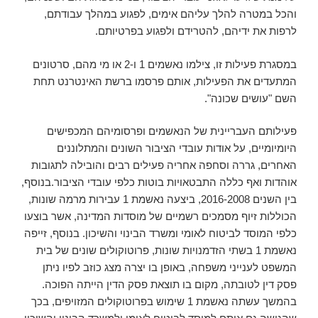
והכל במטרה להלך עליהם אימים, לפגוע במהלך עבודתם,
לרפות את ידיהם, להטרידם ולפגוע בפרטיותם.
במסגרת פעילות זו, צילמו נאשמים 1 ו-2 או מי מהם, סרטונים
המתעדים את הפעילות, אותם פרסמו ברשת האינטרנט תחת
השם "עושים שכונה".
פעילותם העבריינית של הנאשמים ופרסומיהם המכפישים
היומיומיים, על אודות עובדי הציבור השונים והמתלוננים
האחרים, גררה וסחפה אחריה פעילים רבים והובילה לתגובות
אוהדות ואף כללה התבטאויות בוטות כלפי עובדי הציבור.בנוסף,
בין השנים 2016-2008, ביצעה נאשמת 1 עבירות מרמה שונות,
הכוללות זיוף מסמכים רשמיים של מוסדות המדינה, אשר בוצעו
כלפי המוסד לביטוח לאומי ומשרד הבינוי והשיכון. בנוסף, זייפה
נאשמת 1 בשתי הזדמנויות שונות, פרוטוקולים שונים של בית
המשפט לענייני משפחה, באופן בו יצרה מצג כוזב לפיו ניתן
פסק דין לטובתה, מקום בו תוצאת פסק הדין הייתה הפוכה.
בהמשך עשתה נאשמת 1 שימוש בפרוטוקולים המזויפים, בכך