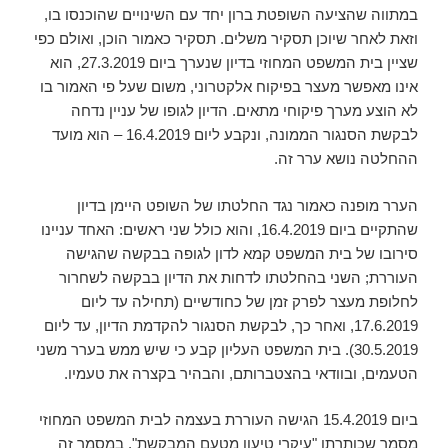
במתווה שהציעה השופטת ברון יחד עם השינויים שהוכנסו בו,
וזאת לאחר שיוכן תסקיר משלים. תסקיר כאמור הוכן, ואולם כפי
שציין בית המשפט המחוזי בדיון שנערך ביום 27.3.2019, הוא
אינו מאפשר מעצר בפיקוח אלקטרוני, משום שעל פי האמור בו
לא הוצע מערך פיקוחי מתאים. הדיון לגופו של עניין נדחה
לבקשת הסנגור הממונה, ונקבע ליום 16.4.2019 – הוא מועד
ההחלטה נושא ערר זה.
הערר מופנה כאמור נגד החלטתו של השופט היימן בדיון
שהתקיים ביום 16.4.2019, והוא כולל שני ראשים: האחד עניינו
סירובו של בית המשפט קמא לדון לגופה בבקשה שהגישה
העוררת; השני בהחלטתו לדחות את הדיון בבקשה לשחרור
לחלופת מעצר לפרק זמן של כחודשיים (תחילה עד ליום
17.6.2019, ואחר כך, לבקשת הסנגור להקדמת הדיון, עד ליום
30.5.2019). בית המשפט העליון קבע כי שיש ממש בערר משני
הטעמים, ובוודאי בהצטברותם, והבהיר בקצרה את טעמיו.
ביום 15.4.2019 הגישה העוררת בעצמה לבית המשפט המחוזי
מסמך שכותרתו "עיקרי טיעון מטעם המבקשת". במסמך זה