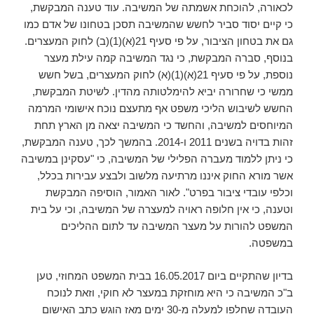
לכאורה, להוכחת אשמתה של המשיבה. עוד טענה המבקשת,
כי קיים יסוד סביר לחשש שהמשיבה תסכן בטחונו של אדם כמו
גם את בטחון הציבור, על פי סעיף 21(א)(1)(ב) לחוק המעצרים.
בנוסף, סברה המבקשת, כי נגד המשיבה קמה עילת מעצר
נוספת, על פי סעיף 21(א)(1)(א) לחוק המעצרים, בשל חשש
ממשי כי שחרורה יביא להימלטותה מהדין. לשיטת המבקשת,
החשש לשיבוש הליכי משפט אף מתעצם נוכח אישומי המרמה
המיוחסים למשיבה, והחשד כי המשיבה יצאה מן הארץ תחת
זהות בדויה בשנים 2011 ו-2014. בהמשך לכך, טענה המבקשת,
כי ניתן ללמוד מעברה הפלילי של המשיבה, כי "עסקינן במשיבה
אשר מורא החוק איננו מרתיעה מלשוב ולבצע עבירות בכלל,
וכלפי עובדי ציבור בפרט". לאור האמור, הוסיפה המבקשת
וטענה, כי אין חלופה ראויה למעצרה של המשיבה, וכי על בית
המשפט להורות על מעצר המשיבה עד לתום ההליכים
במשפטה.
בדיון שהתקיים ביום 16.05.2017 בבית המשפט המחוזי, טען
ב"כ המשיבה כי היא מוחזקת במעצר לא חוקי, וזאת לנוכח
העובדה שחלפו למעלה מ-30 ימים מאז הוגש כתב האישום