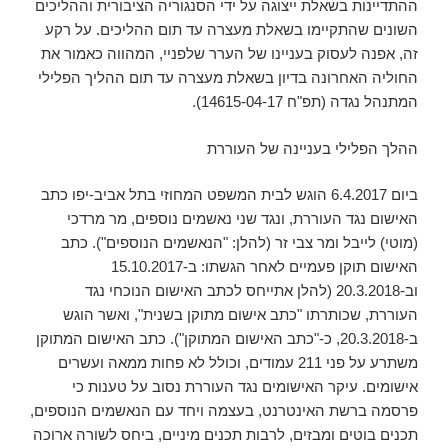
ההתדיינות בשאלת ייצוגה על ידי הסנגוריה הציבורית וההליכים
השונים שהתקיימו בשאלת מעצרה עד תום ההליכים. על רקע
זה, אפנה לעסוק בעניינו של הערר שלפניי, המהווה כאמור את
החוליה האחרונה בדיון בשאלת מעצרה עד תום ההליך הפלילי
המתנהל נגדה (תפ"ח 14615-04-17).
ההלך הפלילי בעניינה של העוררת
ביום 6.4.2017 הוגש לבית המשפט המחוזי בתל אביב-יפו כתב
האישום נגד העוררת, ונגד שני נאשמים נוספים, מר מרדכי
(מוטי) לייבל ומר צבי זר (להלן: "הנאשמים הנוספים"). כתב
האישום תוקן פעמיים לאחר הגשתו: ב-15.10.2017
וב-20.3.2018 (להלן אתייחס לכתב האישום הנוכחי נגד
העוררת, שכותרתו "כתב אישום מתוקן בשנית", ואשר הוגש
ב-20.3.2018, כ-"כתב האישום המתוקן"). כתב האישום המתוקן
משתרע על פני 211 עמודים, וכולל לא פחות ממאה ועשרים
אישומים. עיקר האישומים נגד העוררת נסוב על טענות כי
פרסמה ברשת האינטרנט, בעצמה ויחד עם הנאשמים הנוספים,
תכנים בוטים ומבזים, לרבות תכנים מיניים, ביחס לשורה ארוכה