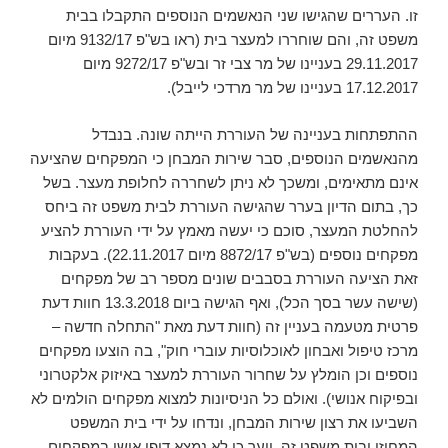
זו. העררים שהגישו שני הנאשמים הנוספים התקבלו בבית
משפט זה, והם שוחררו למעצר בית (ראו בש"פ 9132/17 מיום
29.11.2017 בעניינו של מר צבי זר ובש"פ 9272/17 מיום
17.12.2017 בעניינו של מר מרדכי לייבל).
ההתפתחות בעניינה של העוררת הייתה שונה. בנבדל
מהנאשמים הנוספים, סבר שירות המבחן כי המפקחים שהציעה
אינם מתאימים, ומשכך לא ניתן לשחררה לחלופת מעצר. בשל
כך, בתום הדיון בערר שהגישה העוררת לבית משפט זה ביחס
להחלטת המעצר, סוכם כי יעשה מאמץ על ידי העוררת להציע
מפקחים נוספים (בש"פ 8872/17 מיום 22.11.2017). בעקבות
זאת הציעה העוררת בסבבים שונים מספר רב של מפקחים
(שישה עשר בסך הכל), ואף הגישה ביום 13.3.2018 חוות דעת
פרטית מטעמה בעניין זה (חוות דעת מאת "התחלה חדשה –
מרכז טיפול ואבחון לאוכלוסיות עוברי חוק", בה הוצעו מפקחים
נוספים וכן הומלץ על שחרור העוררת למעצר באיזוק אלקטרוני
ובפיקוח אנושי). ואולם כל הניסיונות למצוא מפקחים הולמים לא
השביעו את רצון שירות המבחן, ונדחו על ידי בית המשפט
המחוזי ובית משפט זה. יוער כי לא נמצא דופי אישי במפקחים