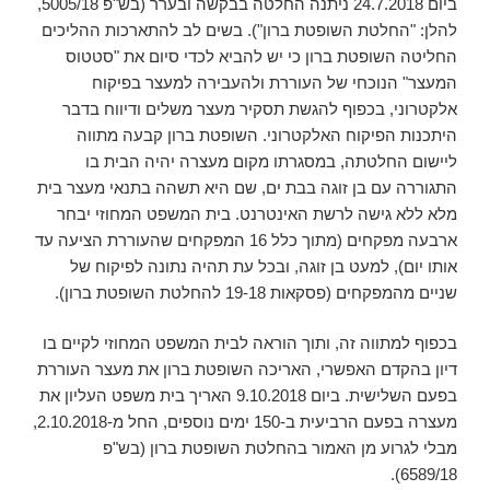
ביום 24.7.2018 ניתנה החלטה בבקשה ובערר (בש"פ 5005/18,
להלן: "החלטת השופטת ברון"). בשים לב להתארכות ההליכים
החליטה השופטת ברון כי יש להביא לכדי סיום את "סטטוס
המעצר" הנוכחי של העוררת ולהעבירה למעצר בפיקוח
אלקטרוני, בכפוף להגשת תסקיר מעצר משלים ודיווח בדבר
היתכנות הפיקוח האלקטרוני. השופטת ברון קבעה מתווה
ליישום החלטתה, במסגרתו מקום מעצרה יהיה הבית בו
התגוררה עם בן זוגה בבת ים, שם היא תשהה בתנאי מעצר בית
מלא ללא גישה לרשת האינטרנט. בית המשפט המחוזי יבחר
ארבעה מפקחים (מתוך כלל 16 המפקחים שהעוררת הציעה עד
אותו יום), למעט בן זוגה, ובכל עת תהיה נתונה לפיקוח של
שניים מהמפקחים (פסקאות 19-18 להחלטת השופטת ברון).
בכפוף למתווה זה, ותוך הוראה לבית המשפט המחוזי לקיים בו
דיון בהקדם האפשרי, האריכה השופטת ברון את מעצר העוררת
בפעם השלישית. ביום 9.10.2018 האריך בית משפט העליון את
מעצרה בפעם הרביעית ב-150 ימים נוספים, החל מ-2.10.2018,
מבלי לגרוע מן האמור בהחלטת השופטת ברון (בש"פ
6589/18).