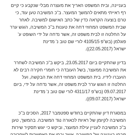
בעניינה, ובית המשפט האריך את מעצרה מבלי שנקבע כי קיים
רף ראייתי מתאים להמשך המעצר. ב"כ המשיבה טען עוד, כי
טרם בוצעה הקראה כדין של כתב האישום למשיבה. לאחר
שבית המשפט המחוזי דחה את טענות ב"כ המשיבה, הוגש ערר
על החלטה זו לבית משפט זה, אשר נדחה על ידי השופט ע'
פוגלמן (בש"פ 4105/15 לורי שם טוב נ' מדינת
ישראל (22.05.2017)).
בדיון שהתקיים ביום 23.05.2017, ביקש ב"כ המשיבה לשחרר
את המשיבה ממעצר, בשל העובדה כי חומרי חקירה רבים לא
הועברו לידיו. בית המשפט המחוזי דחה את הבקשה, ועל
החלטה זו הוגש ערר לבית משפט זה, אשר נדחה על ידי, ביום
09.07.2017 (בש"פ 4311/17 לורי שם טוב נ' מדינת
ישראל (09.07.2017)).
במסגרת דיון שהתקיים בחודש ספטמבר 2017, הסכים ב"כ
המשיבה לקיומן של ראיות לכאורה נגד המשיבה. בהמשך, טען
ב"כ המשיבה לעניין עילת המעצר, וביקש כי יוגש תסקיר שירות
מבחן בעניינה של המשיבה, אשר יבחן את האפשרות לשחרורה