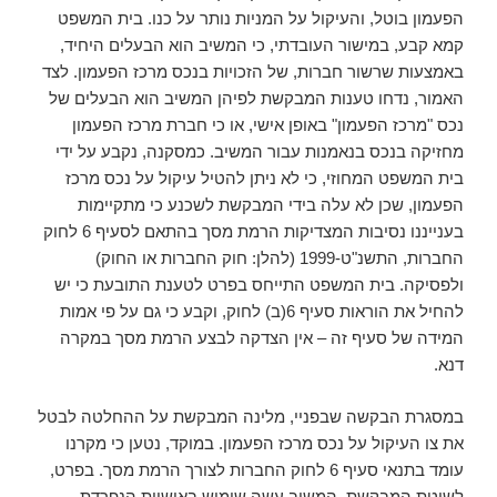
הפעמון בוטל, והעיקול על המניות נותר על כנו. בית המשפט
קמא קבע, במישור העובדתי, כי המשיב הוא הבעלים היחיד,
באמצעות שרשור חברות, של הזכויות בנכס מרכז הפעמון. לצד
האמור, נדחו טענות המבקשת לפיהן המשיב הוא הבעלים של
נכס "מרכז הפעמון" באופן אישי, או כי חברת מרכז הפעמון
מחזיקה בנכס בנאמנות עבור המשיב. כמסקנה, נקבע על ידי
בית המשפט המחוזי, כי לא ניתן להטיל עיקול על נכס מרכז
הפעמון, שכן לא עלה בידי המבקשת לשכנע כי מתקיימות
בענייננו נסיבות המצדיקות הרמת מסך בהתאם לסעיף 6 לחוק
החברות, התשנ"ט-1999 (להלן: חוק החברות או החוק)
ולפסיקה. בית המשפט התייחס בפרט לטענת התובעת כי יש
להחיל את הוראות סעיף 6(ב) לחוק, וקבע כי גם על פי אמות
המידה של סעיף זה – אין הצדקה לבצע הרמת מסך במקרה
דנא.
במסגרת הבקשה שבפניי, מלינה המבקשת על ההחלטה לבטל
את צו העיקול על נכס מרכז הפעמון. במוקד, נטען כי מקרנו
עומד בתנאי סעיף 6 לחוק החברות לצורך הרמת מסך. בפרט,
לשיטת המבקשת, המשיב עשה שימוש באישיות הנפרדת