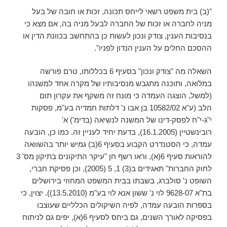
"(ב) בית משפט רשאי לייחס תכונה, זכות או חובה של בעל
מניה לחברה או זכות של החברה לבעל מניה בה, אם מצא כי
בנסיבות הענין, צודק ונכון לעשות כן בהתחשב בכוונת הדין או
ההסכם החלים על הענין הנדון לפניו".
השאלה מה "צודק ונכון" בסעיף 6 בכללותו, טרם פורשה
במלואה, ותוכנה מתגבש מנסיבותיו של מקרה אחד למשנהו
(למשל, הוצגה העמדה כי מונח זה משקף את עקרון תום
הלב (ע"א 10582/02 בן אבו נ' דלתות חמדיה בע"מ, פסקות
י"ג-י"ח לפסק-דינו של המשנה לנשיאה (בדימ') א'
רובינשטיין (16.1.2005), בדעת יחיד לעניין זה. כמו כן, הובעה
עמדה, כי הסטנדרט הקבוע בסעיף 6(ב) גמיש יותר בהשוואה
להוראות סעיף 6(א), וראו רשף חן "עיקר התיקונים בתיקון מס' 3
לחוק החברות" תאגידים ב(3) 1, 5 (2005), וכן פסיקת חברי,
השופט נ' סולברג, בשבתו בבית המשפט המחוזי בירושלים
בת"א 9628-07 לוי נ' ששון אנא לוי בע"מ (13.5.2010)). יצוין, כי
בספרות הובעה עמדה, לפיה השיקולים הכלליים שעוצבו
בפסיקה לאורך השנים, גם ביחס לסעיף 6(א), יפים גם לניתוח