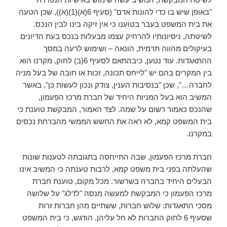
"באופן שיש בו כדי להונות אדם" (סעיף 6(א)(1)(א)), שכן הטעה
את בית המשפט בעבר בטוֹענו כי אין זיקה בינו לבין הנכס.
לשיטתה, ניסיונותיו להרחיק עצמו מבעלות בנכס בעת הדיונים
בעיקולים מהווה תרמית, הונאה – ושימוש לרעה במסך
ההתאגדות. עוד נטען, כיבהתאם לסעיף 6(ב) לחוק, מקרנו הוא
בין המקרים בהם יש "לייחס תכונה, זכות או חובה של בעל מניה
לחברה…", שכן "בנסיבות הענין, צודק ונכון לעשות כן", באשר
המשיב הוא בעל המניות היחיד של חברת מרכז הפעמון,
שהנכס כאמור רשום על שמה. לצד האמור, המבקשת טוענת כי
בית המשפט קמא, לא ראה את החשש הממשי מהברחת נכסים
במקרנו.
חברת מרכז הפעמון, שבה התייחסה בתגובתה לטענות שונות
שהעלתה בפני בית משפט קמא, לרבות טענתה כי המשיב אינו
הבעלים היחיד בחברה בשרשור. מכל מקום, טוענת חברת
מרכז הפעמון כי המבקשת למעשה מנסה "לדלג" על שלושה
מסכי התאגדות: שלוש חברות, ששתיים מהן חברות זרות
שסעיף 6 לחוק החברות לא חל עליהן. הודגש, כי בית המשפט