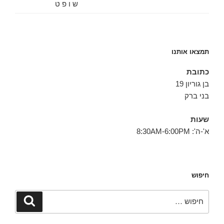
ש ו פ ט
תמצאו אותנו
כתובת
בן גוריון 19
בני ברק
שעות
א'-ה': 8:30AM-6:00PM
חיפוש
חפש:
חיפוש