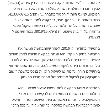
זה הוסבר כי "לא הוכחה זיקה בעלות ברורה בין אינדיג (המשיב)
לבין החברה ההולנדית שהיא בעלת המניות של חברת מרכז
הפעמון, למעט היותו דירקטור בחברה…" (הפ"ב 41393-07-15,
כבוד השופט מ' י' הכהן). יוער, כי בקשה למתן רשות ערעור
שהגיש המשיב על ההחלטה לקבל את בקשת העיקול הזמני –
נדחתה על ידי בית משפט זה (רע"א 8019/15, כבוד השופט י'
דנציגר).
בהמשך, בחודש יולי 2016, לאחר שהמבקשת הגישה את
התביעה בתיק העיקרי, היא פנתה בבקשה חדשה למתן סעדים
זמניים, בפרט ביחס לנכס מרכז הפעמון, וזאת לטענתה לנוכח
גילויים חדשים ביחס לזיקת המשיב לנכס. בית המשפט המחוזי
בירושלים הורה על מתן צו לעיקול הזכויות בנכס בלשכת רישום
המקרקעין וכן לעיקול מניותיה של חברת מרכז הפעמון.
ההחלטה מושא הבקשה למתן רשות ערעור שבפניי, היא
החלטת בית המשפט המחוזי ביחס לבקשת חברת מרכז
הפעמוןלביטול הצווים האמורים. בית המשפט המחוזי החליט
כאמור לקבל את הבקשה בחלקה, כך שהעיקול על נכס מרכז