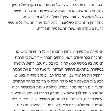
נכסי החברה עם נכסיו של בעל המניות, או במקרה של ניסיון
להתחמק מנושים. או אז, ניסיון להכחיש את הבעלות – עשוי
לקבל משקל או להוות מעין "חיזוק". ואולם, אין די בניסיון
להתרחק מהחברה כשלעצמו, ללא רובד אחר המעיד על שימוש
לרעה בעיקרון האישיות המשפטית הנפרדת.
המסגרת של סעיף 6 לחוק החברות – על הזהירות ביישומו
וההכרה בכך שאדם רשאי להקים חברה – דורשת כי הרמת
המסך, בין בסעיף 6(א) לחוק ובין בסעיף 6(ב) לחוק, תיעשה
במשורה. בהתאם, דרושה הצדקה על מנת להרים את המסך
ולהפיל את הפרגוד שבין החברה לבין בעל מניותיה. בענייננו,
קבע בית המשפט קמא כי לא הוכח כי מדובר באחד המקרים
המצדיקים הרמת מסך. בפרט, נדחתה טענת המבקשת לפיה
ההסבר היחיד לכך שהמשיב מחזיק במרכז הפעמון באמצעות
שלוש חברות, הוא ניסיונו להתחמק מנושים. עוד יוזכר, כי בית
משפט קמא שלא הוכח ולא נטען בפניו כי הפעלת מרכזים
מסחריים כגון מרכז הפעמון לא נהוג לה שתיעשה באמצעות