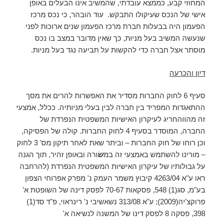
המחוזי קבע, כממצא עובדתי, שהמשיב אינו הבעלים באופן
אישי של הנכס שעיקולו התבקש. עוד הובהר, כי נכס מרכז
הפעמון היה בבעלות חברת מרכז הפעמון שנים ארוכות לפני
שנעשה המשיב בעל מניות, כך שאין מדובר במצב בו נכס
מוסתר אצל חברה כדי להקשות על תביעה נגד בעל מניות.
דיון והכרעה
סעיף 6 לחוק החברות מסדיר את האפשרות להרים את מסך
ההתאגדות המפריד בין חברה לבין בעלי מניותיה. ככלל, אמצעי
זה מהווהחריג לעיקרון האישיות המשפטית הנפרדת של
החברה, המוסדר בסעיף 4 לחוק החברות. קולה של הפסיקה,
וכן רוחו של חוק החברות – וביתר שאת לאחר תיקון מס' 3 לחוק
– מורינו להשתמש באמצעי זה במ
שׂ
ורה ובאופן זהיר, תוך הגנה
על גבולותיו של עיקרון האישיות המשפטית הנפרדת (להרחבה
ראו ע"א 4263/04 קיבוץ משמר העמק נ' מפרק אפרוחי הצפון
בע"מ, סג(1) 548, פסקאות 70-67 לפסק דינה של השופטת א'
פרוקצ'יה(2009); ע"א 313/08 נשאשיבי נ' רינראוי, פ"ד סד(1)
398, פסקה 8 לפסק דינו של המשנה לנשיאה א'