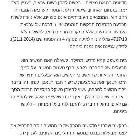
הדיונית בה אנו מצויים – בקשה למתן רשות ערעור, בעניין סעד
זמני. בתחום האחרון, שיקול הדעת המסור לערכאה המבררת
רחב הוא. הממצאים העובדתיים אינם סופיים, אלא נועדו לשרת
הכרעה במסגרת הבקשה הזמנית. אין זו דרכה של ערכאת
הערעור להתערב אלא במקרים חריגים (ראו, למשל, רע"א
4717/13 גאליה נ' חלאילה פסקה 4 וההפניות שם (21.1.2014)).
לדידי, ענייננו אינו נמנה ביניהם.
בית משפט קמא נדרש, תחילה, לשאלה האם המשיב הוא
הבעלים של החברה. נקבע, חרף טענות המשיב, על-סמך
החומר והראיות שהוגשו, כי המשיב הוא הבעלים היחיד של
הזכויות, אך זאת באמצעות שרשור חברות. אכן, לנתון זה, בדבר
זיקת המשיב לחברה, עשוי להינתן משקל במסגרת הרמת מסך
– אך כפי שיוסבר להלן – אין די בו כשלעצמו. אלא, יש להתייחס
גם לאופן ניהול החברה, להתנהלות בעל המניות – ולקשר
ביניהם.
בבקשה שבפניי מדגישה המבקשת כי המשיב ניסה להרחיק את
עצמו מבעלות בנכס במסגרת ההליכים השונים. לעניין זה,