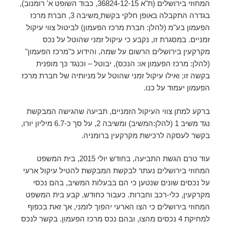
המחוזי בירושלים (ת"א 36824-12-15, כבוד השופט א' רומנוב),
בגדרה התקבלה באופן חלקי בקשת
משיבה 3, חברת מרכז
הפעמון בע"מ (להלן: חברת מרכז הפעמון) לביטול צווי עיקול
זמניים. במסגרת זו, נקבע כי עיקול זמני שהוטל על נכס
מקרקעין בירושלים הרשום על שמה, והידוע כ"מרכז הפעמון"
(להלן: מרכז הפעמון או: הנכס), יבוטל – וכנגד כך מופנית
בקשה זו; ואילו עיקול זמני שהוטל על מניותיה של חברת מרכז
הפעמון יעמוד על כנו.
ברקע למתן צווי העיקול הזמניים, תביעה שהגישה המבקשת
נגד משיב 1 (להלן:המשיב) ומשיבה 2, על סך כ-6.7 מיליון יורו,
בקשר לעסקה לרכישת מקרקעין ברומניה.
עוד טרם הגשת התביעה, בחודש יולי 2015, בית המשפט
המחוזי בירושלים נעתר לבקשת המבקשת להטיל עיקול ארעי
על נכסים שונים שנטען כי הם בבעלות המשיב, בהם נכסי
מקרקעין, כלי-רכב וחברות. כעבור כחודש, קבע בית המשפט
המחוזי בירושלים כי הצו הארעי יהפוך לזמני, אך זאת בכפוף
למחיקת 4 נכסים מהצו, ובהם נכס מרכז הפעמון. בקשר לנכס