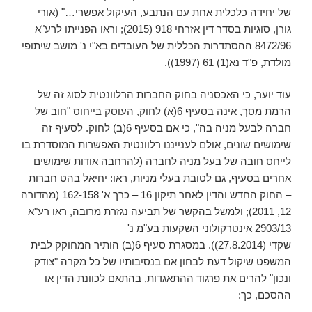
של יחידה כלכלית אחת עם הנתבע, העיקול אפשרי…" (אורי
גורן, סוגיות בסדר דין אזרחי 918 (2015); וראו הפנייתו לרע"א
8472/96 ההסתדרות הכללית של העובדים בא"י נ' מושב שיתופי
מולדת, פ"ד נא(1) 61 (1997)).
עוד יוער, כי האכסניה בחוק החברות הרלוונטית לסוג זה של
הרמת מסך, אינה בסעיף 6(א) לחוק, העוסק בייחוס "חוב של
חברה לבעל מניה בה", כי אם בסעיף 6(ב) לחוק. לסעיף זה
שימושים שונים, אולם לענייננו רלוונטית האפשרות המוסדרת בו
לייחס חובה של בעל מניה לחברה (להרחבה אודות שימושים
אחרים בסעיף, גם לטובת בעלי מניות, ראו: יחיאל בהט חברות
– החוק החדש והדין לאחר תיקון 16 – כרך א' 162-158 (מהדורה
12, 2011); ולמשל בהקשר של תביעה נגזרת מרובה, ראו רע"א
2903/13 אינטרקולוני השקעות בע"מ נ'
שקדי (‏27.8.2014)). במסגרת סעיף 6(ב) הותיר המחוקק לבית
המשפט שיקול דעת לבחון אם בנסיבותיו של כל מקרה "צודק
ונכון" להרים את פרגוד ההתאגדות, בהתאם לכוונת הדין או
ההסכם, כך: