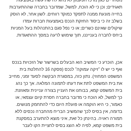
תאגידים; וכן כי לא הוכח, למשל, שמדובר בחברה שההתערבות
בחייה מונעת ממנה לתפקד כמוקד רווחים. לשון אחר, לא הוסק
בשלב זה כי ביסוד החזקת הנכס באמצעות חברות עמדו
שיקולים שאינם כשרים; או כי נפל פגם בהתנהלות בעל המניות
ביחס לחברה בענייננו, תוך שימוש לרעה במסך ההתאגדות.
אכן, הוכרע כי המשיב הוא הבעלים בשרשור של הזכויות בנכס
ואף כי יש לו "זיקה עמוקה" לנכס (פסקה 16 להחלטת בית
המשפט המחוזי). נתון כזה, במסגרת הבקשה לסעד זמני, מחייב
את בית המשפט לתת את דעתו לתמונה המלאה. אך כך נהג
בית המשפט קמא, בבוחנו את העניין בצורה עניינית ומאוזנת.
כך למשל, לא הוכח כי מדובר בחברה חסרת קיום עצמאי, או
כאמור, כי היא הוקמה או פועלת היום כדי להתחמק מנושים.
בדומה, אין בסיס לכך שהמשיב הבריח מהחברה נכסים ללא
תמורה ראויה. בהינתן כל זאת, איני מוצא להתערב במסקנת
בית משפט קמא, לפיה לא הוצג בסיס לחציית הקו לעבר