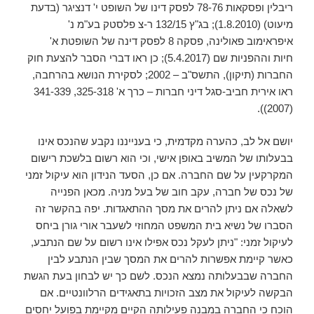
ריבלין ופסקאות 78-76 לפסק דינו של השופט י' דנציגר (בדעת
מיעוט) (1.8.2010); בג"ץ 132/15 ר-צ פלסטק בע"מ נ'
איפראימוב פאולינה, פסקה 8 לפסק דינה של השופטת א'
חיות וההפניות שם (5.4.2017); כן ראו דברי הסבר להצעת חוק
החברות (תיקון), התשס"ב – 2002; לסקירת הנושא בהרחבה,
ראו אירית חביב-סגל דיני חברות – כרך א' 325-318, 341-339
(2007)).
יושם אל לב, כהערה מקדמית, כי בענייננו נקבע שהנכס אינו
בבעלותו של המשיב באופן אישי, וכי הוא רשום בלשכת רישום
המקרקעין על שם החברה. אם כן, הסעד הנידון הוא עיקול זמני
של נכס של חברה, עקב חוב של בעל מניה. מכאן הפנייה
לשאלה אם ניתן להרים את מסך ההתאגדות. יפה בהקשר זה
הסברו של נשיא בית המשפט המחוזי לשעבר אורי גורן ביחס
לעיקול זמני: "ניתן לעקל נכס אפילו אינו רשום על שם הנתבע,
כאשר קיימת אפשרות להרים את המסך שבין הנתבע לבין
החברה שבבעלותה נמצא הנכס. לשם כך יש לבחון בעת הגשת
הבקשה לעיקול את מצב הזכויות בתאגידים הרלוונטיים. אם
הוכח כי החברה במבנה פעילותה הקיים מקיימת בפועל יחסים