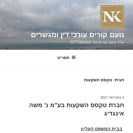
ילוג
תוכן
נועם קוריס עורכי דין ומגשרים
עו"ד נועם קוריס טל' 0777060058
תפריט
תגית:
טקסס השקעות
פורסם
2 בפברואר 2017
ב
חברת טקסס השקעות בע"מ נ' משה
אינגדיג
בבית המשפט העליון