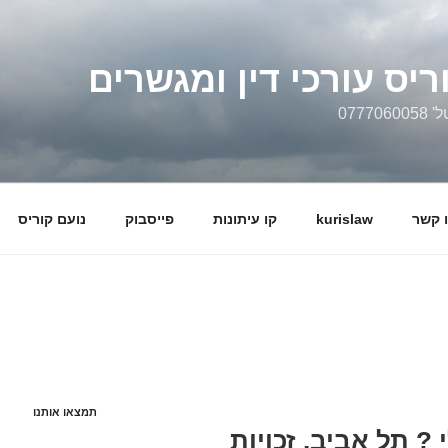
ריס עורכי דין ומגשרים
0777
 קשר
kurislaw
קו עיתונות
פייסבוק
נועם קוריס
תמצאו אותנו
 ? תל אביב, זכויות