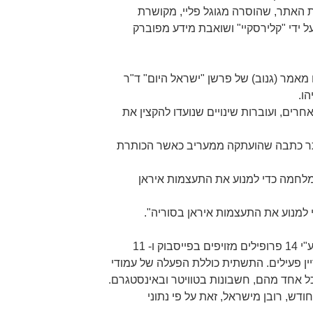
ית האתר, שהוסרה מגוגל פליי, מקושרת
ידי "קלירסקיי" ושואבת מידע מפוברק
 מאמר (גנוב) של פרשן "ישראל היום" ד"ר
הו.
ים, ועוברות שינויים שנועדו להקצין את
תר כתבה שהועתקה ממעריב כאשר הכותרת
מלחמה כדי למנוע את התעצמות איראן
למנוע את התעצמות איראן בסוריה".
התשתית המכוונת לישראל נתמכת ע"י 14 פרופילים מזויפים בפייסבוק ו- 11
דיין פעילים. התשתית כוללת הפעלה של עמודי
ל אחד מהם, חשבונות בטוויטר ובאינסטגרם.
אלף כניסות בחודש, רובן מישראל, זאת על פי נתוני