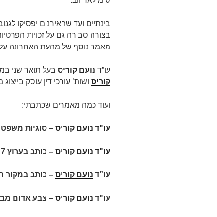
סימילאר ווב.
בינתיים ועד שהאירנים יפסיקו לגנו
בצורה סבירה גם על זכויות הפרטיות
מאמר נוסף של מהעת האחרונה על פי
עו”ד
נועם קוריס
בעל תואר שני במ
קוריס
ושות’ עורכי דין עוסק בייצוג מש
ועוד כמה מאמרים שכתבתי:
עו"ד נועם קוריס
–
סוגיות משפטיו
עו"ד נועם קוריס
–
כותב בערוץ 7
עו”ד
נועם קוריס
–
כותב במקור ר
עו"ד
נועם קוריס
–
צבע אדום מבז