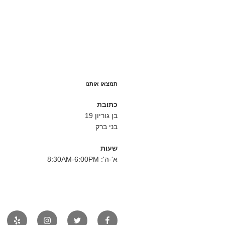
תמצאו אותנו
כתובת
בן גוריון 19
בני ברק
שעות
א'-ה': 8:30AM-6:00PM
פייסבוק
טוויטר
אינסטגרם
יאלפ