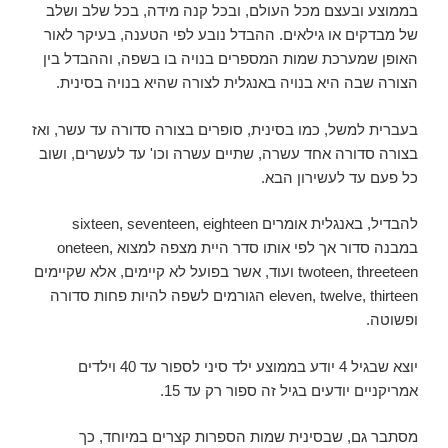
בממוצע ובעצם מכל העולם, ובכל קנה מידה, בכל שלב ושלב
של מבדקים או גילאים. ההבדל נובע לפי הטענה, בעיקר לאור
האופן שמערכת שמות המספרים בנויה בו בשפה, וההבדל בין
הצורה שבה היא בנויה באנגלית לצורה שהיא בנויה בסינית.
בעברית למשל, כמו בסינית, סופרים בצורה סדורה עד עשר, ואז
בצורה סדורה אחד עשרה, שתיים עשרה וכו' עד לעשרים, ושוב
כל פעם עד לעשירון הבא.
להבדיל, באנגלית אומרים sixteen, seventeen, eighteen
במבנה סדור אך לפי אותו סדר היית מצפה למצוא oneteen,
twoteen, threeteen ועוד, אשר בפועל לא קיימים, אלא שקיימים
eleven, twelve, thirteen הגורמים לשפה להיות פחות סדורה
ופשוטה.
יוצא שבגיל 4 יודע בממוצע ילד סיני לספור עד 40 וילדים
אמריקניים יודעים בגיל זה ספור רק עד 15.
מסתבר גם, שבסינית שמות הספרות קצרים במיוחד, כך