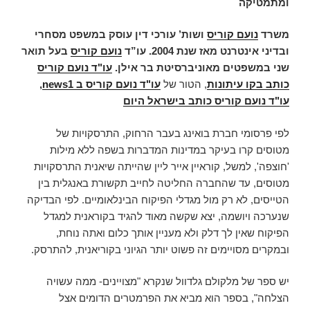
ומתמטיקה
משרד
נועם קוריס
ושות’ עורכי דין עוסק במשפט מסחרי
ובדיני אינטרנט מאז שנת 2004.
עו”ד
נועם קוריס
בעל תואר
שני במשפטים מאוניברסיטת בר אילן.
עו"ד נועם קוריס
כותב בקו עיתונות
, הטור של
עו"ד נועם קוריס ב news1
,
עו"ד נועם קוריס כותב בישראל היום
לפי פרסומי חברת בואינג בעבר הרחוק, התרסקויות של
מטוסים קרו בעיקר במדינות המדברות בשפה ללא מילות
'חוצפה', למשל, קוראיין אייר ליין שהייתה שיאנית התרסקויות
מטוסים, עד שהחברה החליטה לחייב תקשורת באנגלית בין
הטייסים, לא רק מול מגדלי הפיקוח הבינלאומיים. לפי הבדיקה
שנערכה ויושמה, יצא שקשה מאוד להגיד בקוראנית למגדל
הפיקוח שאין לך דלק ולא מעניין אותך כלום ואתה נוחת,
ובמקרים מסויימים זה פשוט יותר הגיוני בקוריאנית, להתרסק.
יש ספר של מלקולם גלדוול שנקרא "מצויינים- ממה עשויה
הצלחה", בספר הוא מביא את הפרמטרים הדומים אצל