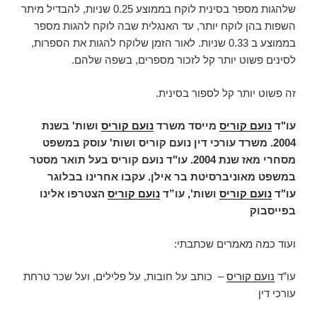
שלהגות מספר בסינית לוקח בממוצע 0.25 שניות, להבדיל מיתר
השפות בהן לוקח יותר, עד האנגלית שבה לוקח להגות מספר
בממוצע ב 0.33 שניות. לאור הזמן שלוקח להגות את הספרות,
לסינים פשוט יותר קל לזכור מספרים, בשפה שלהם.
זה פשוט יותר קל לספור בסינית.
עו"ד
נועם קוריס
מייסד משרד
נועם קוריס
ושות' בשנת
2004. משרד עורכי דין נועם קוריס ושות' עוסק במשפט
מסחרי מאז שנת 2004. עו"ד נועם קוריס בעל תואר מסטר
במשפט מאוניברסיטת בר אילן. עקבו אחרינו בבלוגר
עו"ד
נועם קוריס
ושות',
עו”ד
נועם קוריס
הצטרפו אלינו
בפייסבוק
ועוד כמה מאמרים שכתבתי:
עו”ד
נועם קוריס
– כותב על חובות, על פלילים, ועל שכר טרחת
עורכי דין