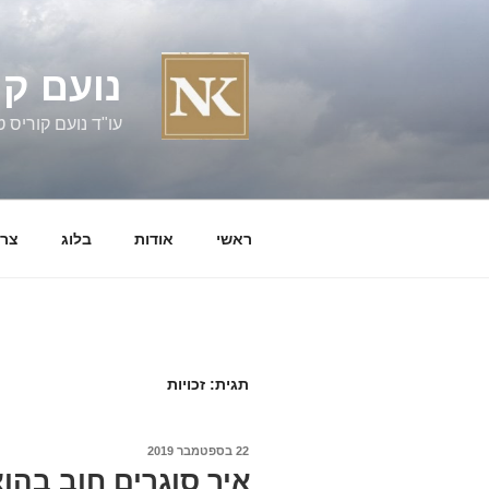
ילוג
תוכן
נועם קו
עו"ד נועם קוריס טל' 060058
ראשי
אודות
בלוג
צרו
תגית:
זכויות
פורסם
22 בספטמבר 2019
ב
איך סוגרים חוב בהוצ