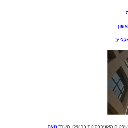
אשון
קלייב
שפטים מאוניברסיטת בר אילן, משרד
נועם