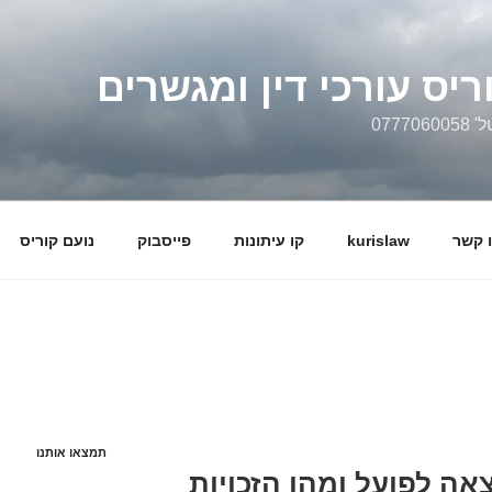
ריס עורכי דין ומגשרים
0777
 קשר
kurislaw
קו עיתונות
פייסבוק
נועם קוריס
תמצאו אותנו
אה לפועל ומהן הזכויות