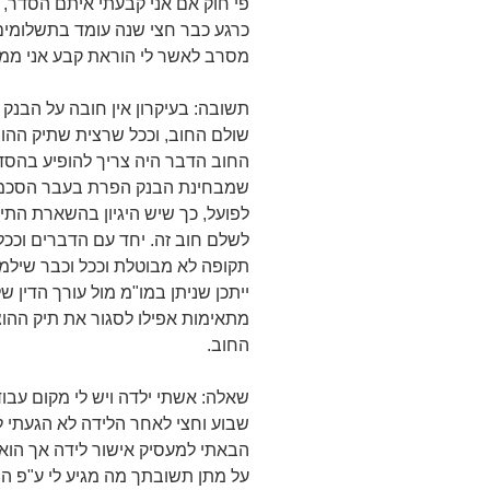
פי חוק אם אני קבעתי איתם הסדר, ל
מסרב לאשר לי הוראת קבע אני ממש
תשובה: בעיקרון אין חובה על הבנק 
שולם החוב, וככל שרצית שתיק ההו
החוב הדבר היה צריך להופיע בהס
שמבחינת הבנק הפרת בעבר הסכמים
לפועל, כך שיש היגיון בהשארת התי
לשלם חוב זה. יחד עם הדברים וככ
תקופה לא מבוטלת וככל וכבר שילמ
ייתכן שניתן במו"מ מול עורך הדין 
מתאימות אפילו לסגור את תיק ההוצ
החוב.
שאלה: אשתי ילדה ויש לי מקום עב
שבוע וחצי לאחר הלידה לא הגעתי 
הבאתי למעסיק אישור לידה אך הוא 
על מתן תשובתך מה מגיע לי ע"פ ה