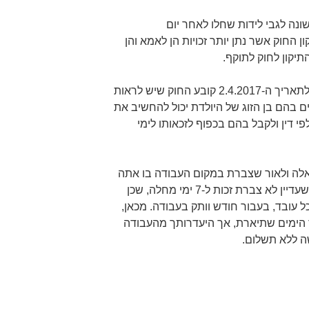
ונה לגבי לידות שחלו לאחר יום
וקף תיקון החוק אשר נתן יותר זכויות הן לאמא והן
יקון לחוק לתוקף.
מאז התיקון ולגבי לידות המאוחרות לתאריך ה-2.4.2017 קובע החוק שיש לראות
ם בהם בן הזוג של היולדת יכול להחשיב את
י דין ולקבל בהם בכפוף לזכאותו לימי
אלה ולאור שצברת במקום העבודה בו אתה
עובד רק וותק של שבוע וחצי, נראה שעדיין לא צברת זכות ל-7 ימי מחלה, שכן
ל עובד, בעבור חודש וותק בעבודה. מכאן,
 הימים שתיארת, אך היעדרותך מהעבודה
ה ללא תשלום.