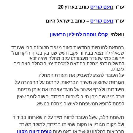
עו"ד
נ
ועם קוריס
כותב בערוץ 20
עו"ד
נועם קוריס
– כותב בישראל היום
וואלה!-
קבלו נוסחה למיליון הראשון
בהתאם להנחיות החדשות לאור מגפת הקורונה הרי שעובד
שנאלץ להימצא ב
בידוד
עקב חשש שנדבק בנגיף ה"קורונה"
ייחשב כמי שנעדר מעבודתו עקב מחלה ויהיה זכאי
לתשלום
דמי מחלה
בהתאם למכסת ימי המחלה
הצבורים
לזכותו.
על העובד להציג למעסיק את
תעודת המחלה
הגורפת
שהוציא משרד הבריאות, לחתום על ההצהרה על
היעדרותו
ולצרף אישור על מועד עזיבתו את אותן מדינות,
שכל מי ששב מהן חייב לשהות בבידוד. חשוב לומר שאין
לפנות לרופא המשפחה לאישור מחלה בנושא.
תשומת הלב, שעל העובד לדווח מייד על הישארותו בבידוד
ועל מקום מגוריו או מקום שהייתו בבידוד, למוקד משרד
הבריאות בטלפון 5400* או באמצעות
טופס דיווח מקוון