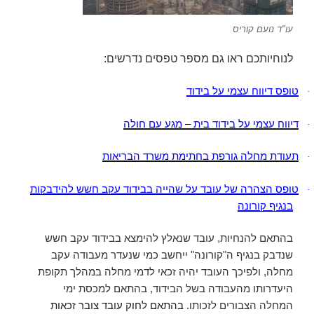
עו"ד נועם קוריס
לנוחיותכם ראו גם מספר טפסים נדרשים:
טופס דיווח עצמי על בידוד
·
דיווח עצמי על בידוד בית – מגע עם חולה
·
תעודת מחלה גורפת בחתימת משרד הבריאות
·
טופס הצהרה של עובד על שהייה בבידוד עקב חשש להידבקות
·
בנגיף קורונה
בהתאם להנחיות, עובד שנאלץ להימצא ב
בידוד עקב חשש
שנדבק בנגיף ה"קורונה
"
ייחשב כמי שנעדר מעבודה עקב
מחלה, ולפיכך העובד יהיה זכאי ל
דמי מחלה
במהלך תקופת
היעדרותו מהעבודה בשל הבידוד, בהתאם למכסת
ימי
המחלה
הצבורים לזכותו
.
בהתאם לחוק עובד צובר זכאות