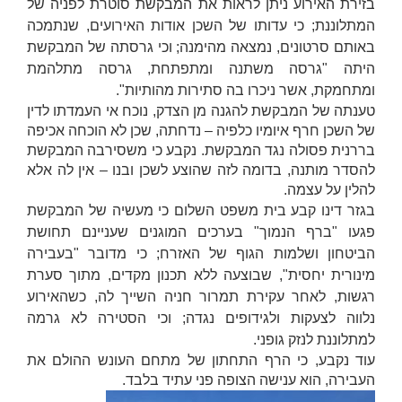
בזירת האירוע ניתן לראות את המבקשת סוטרת לפניה של
המתלוננת; כי עדותו של השכן אודות האירועים, שנתמכה
באותם סרטונים, נמצאה מהימנה; וכי גרסתה של המבקשת
היתה "גרסה משתנה ומתפתחת, גרסה מתלהמת
ומתחמקת, אשר ניכרו בה סתירות מהותיות".
טענתה של המבקשת להגנה מן הצדק, נוכח אי העמדתו לדין
של השכן חרף איומיו כלפיה – נדחתה, שכן לא הוכחה אכיפה
בררנית פסולה נגד המבקשת. נקבע כי משסירבה המבקשת
להסדר מותנה, בדומה לזה שהוצע לשכן ובנו – אין לה אלא
להלין על עצמה.
בגזר דינו קבע בית משפט השלום כי מעשיה של המבקשת
פגעו "ברף הנמוך" בערכים המוגנים שעניינם תחושת
הביטחון ושלמות הגוף של האזרח; כי מדובר "בעבירה
מינורית יחסית", שבוצעה ללא תכנון מקדים, מתוך סערת
רגשות, לאחר עקירת תמרור חניה השייך לה, כשהאירוע
נלווה לצעקות ולגידופים נגדה; וכי הסטירה לא גרמה
למתלוננת לנזק גופני.
עוד נקבע, כי הרף התחתון של מתחם העונש ההולם את
העבירה, הוא ענישה הצופה פני עתיד בלבד.