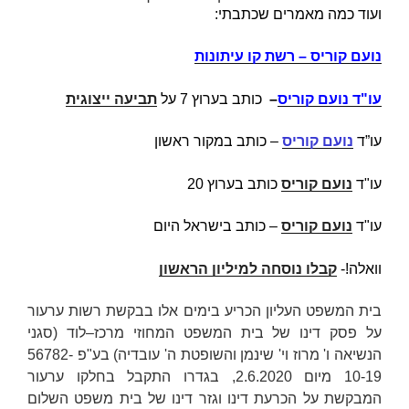
ועוד כמה מאמרים שכתבתי:
נועם קוריס – רשת קו עיתונות
עו"ד נועם קוריס
–
כותב בערוץ 7 על
תביעה ייצוגית
עו”ד
נועם קוריס
– כותב במקור ראשון
עו"ד
נועם קוריס
כותב בערוץ 20
עו"ד
נועם קוריס
– כותב בישראל היום
וואלה!-
קבלו נוסחה למיליון הראשון
בית המשפט העליון הכריע בימים אלו בבקשת רשות ערעור
על פסק דינו של בית המשפט המחוזי מרכז–לוד (סגני
הנשיאה
ו' מרוז
ו
י' שינמן
והשופטת
ה' עובדיה
) בע"פ 56782-
10-19 מיום 2.6.2020, בגדרו התקבל בחלקו ערעור
המבקשת על הכרעת דינו וגזר דינו של בית משפט השלום