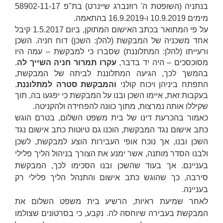
בנתניה (השופטת
ה' רוזנברג שיינרט
) בת"פ 58902-11-17
מימים 10.9.2019 ו-16.9.2019 בהתאמה.
על פי המתואר בכתב האישום המתוקן, ביום 1.5.2017 קיבל
אחד משכניה של המבקשת (להלן:
השכן
) דוח חניה. השכן
ורעייתו (להלן:
המתלוננת
) שסברו כי למבקשת – עמה היו
מסוכסכים – היה יד בדבר,
עקרו תמרור חניה השייך לה
.
בהמשך לכך, הגיעה המתלוננת לביתה של המבקשת,
התפתח ביניהן ויכוח קולני
והמבקשת סטרה למתלוננת
.
בעקבות זאת, איימו השכן ובנו על המבקשת כי יפגעו בה, תוך
שקיללו אותה נמרצות, מתוך כוונה להפחידה ולהקניטה.
כאמור בהכרעת דינו של בית משפט השלום, בטרם הוגש
כתב אישום נגד המבקשת, הוכנו גם טיוטות כתב אישום נגד
השכן ובנו, אך נוכח אופי העבירות הוצע למבקשת, לשכן
ולבנו הסדר מותנה, אשר ימנע את הצורך בניהול הליך פלילי
בעניינם. אך בעוד שהשכן ובנו הסכימו לכך, המבקשת
סירבה, כך שהוגש כתב אישום והתנהל הליך פלילי רק
בעניינה.
לאחר שמיעת ראיות, הרשיע בית משפט השלום את
המבקשת בעבירה שיוחסה לה.
נקבע, כי בסרטונים שצולמו