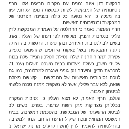
הבקשה דנן אינה נמנית עם מקרים חריגים אלו. חרף
ניסיונותיה של המבקשת לשוות לבקשתה נופך עקרוני, עיון
בה מעלה כי היא נטועה כל כולה בעניינה הפרטני של
המבקשת ובנסיבותיה האישיות.
חרף האמור, נאמר כי ההחלטה על העמדת המבקשת לדין
פלילי בנסיבות העניין, מוקשית לפי דעתו של העליון. זאת,
בשים לב לנסיבות האירוע, ובהן סערת הרגשות בה היתה
נתונה המבקשת בשל צעקות וגידופים שהושמעו כלפיה,
עקירת תמרור החניה שלה ונטילת הטלפון הנייד שלה בכוח
על ידי השכן, כעולה מעדותו בבית משפט השלום (עמ' 71
להכרעת הדין), והיעדר נזק גופני שנגרם למתלוננת; כמו גם
לנוכח נסיבותיה האישיות של המבקשת – קשישה ניצולת
שואה, ללא עבר פלילי, אשר לא נשקפת ממנה סכנה כלשהי
לביטחון הציבור.
ואולם, חרף האמור, לא מצא העליון כי נסיבות המקרה
בכללותן מצדיקות מתן רשות ערעור. בפרט, בשים לב
לביטול הרשעתה של המבקשת, בהסכמת המשיבה, בבית
המשפט המחוזי; ונוכח שיקול הדעת הרחב הנתון למשיבה
בהחלטותיה להעמיד לדין (והשוו לרע"פ
מדינת ישראל נ'