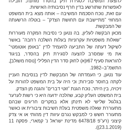
להצעת המשיבה לסגירת תיק בהסדר מותנה, הובילה
לאפשרות שתורשע בדין חרף נסיבותיה האישיות.
עם זאת, נוכח הסכמת המשיבה – אותה מצא בית המשפט
המחוזי "מתיישבת עם תחושת הצדק" – בוטלה הרשעתה
של המבקשת.
מכאן הבקשה לעליון, בה נטען כי נסיבות המקרה מעוררות
"שאלות משפטיות עקרוניות בעלות השלכה רחבה" באשר
לשיקול דעתה של התביעה להעמיד לדין "באופן אוטומטי"
את מי שמסרב להצעה לסגירת תיק בהסדר, בניגוד
להוראות סעיף 67ז(א) לחוק סדר הדין הפלילי [נוסח משולב],
התשמ"ב–1982.
עוד נטען, כי העמדתה של המבקשת לדין בנסיבות העניין
לקתה בחוסר סבירות; וכי היה על בית המשפט להורות על
זיכויה, בין היתר, נוכח הגנת "זוטי דברים" והגנה מן הצדק.
בית המשפט העליון קבע, שהלכה ידועה היא כי רשות לערער
בגלגול שלישי לא תינתן אלא במקרים חריגים שבהם
מתעוררת שאלה משפטית בעלת חשיבות ציבורית או כאשר
מתעורר חשש כי למבקש נגרם עיוות דין מהותי או אי צדק
קיצוני (רע"פ 6478/18
מדינת ישראל נ' קמארי
, פסקה 11
(23.1.2019)).