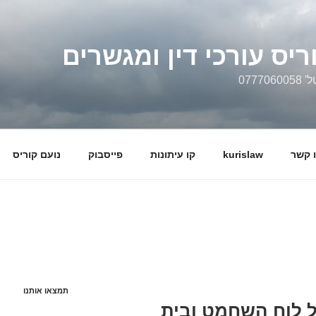
ריס עורכי דין ומגשרים
0777
 קשר
kurislaw
קו עיתונות
פייסבוק
נועם קוריס
תמצאו אותנו
על לוח השחמט ובית