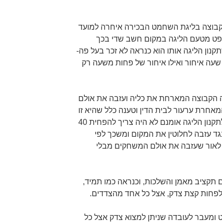
שקבוצה בליגת השחמט הבכירה איחרה למועד
פתיחת המשחק ב 40 והשופט מטעם הליגה במקום חשב שדי בכך
נון הליגה אותו הוא כנראה לא זכר בעל פה-
שעה איחור ואילו איחור של פחות משעה רק
 הקבוצה המארחת את כליה ועזבה את אולם
אחרת ערעור לבית הדין וטענה כלל שהיא זו
הזכאית לניצחון טכני, שכן בהתאם לתקנון הליגה אומנם לא היה צריך להפחית 40
ד עזבה לחלוטין את המקום ומשכך לפי
, לאור שעזבה את אולם המשחקים מבלי
ם תקציב מאמן והשלכות, וכנראה כמו תמיד,
חות קצת צדק, אצל כל אחד מהצדדים.
 ומעבר לעובדה שניתן למצוא צדק אצל כל