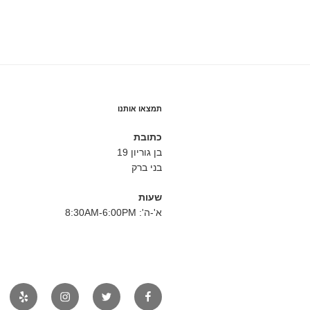
תמצאו אותנו
כתובת
בן גוריון 19
בני ברק
שעות
א'-ה': 8:30AM-6:00PM
פייסבוק
טוויטר
אינסטגרם
יאלפ