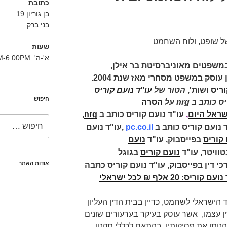
כתובת
בן גוריון 19
בני ברק
של שופט, ולוח השחמט
שעות
א'-ה': 8:30AM-6:00PM
במשפטים מאוניברסיטת בר אילן,
ושות' עורכי דין עוסק במשפט מסחרי מאז שנת 2004.
וריס
ושות',
הטור של
עו"ד נועם קוריס
חיפוש
ותב ב nrg על
הסרה
שראל היום
,
עו"ד נועם קוריס כותב ב
nrg
,
חפש:
 נועם קוריס כותב ב
pc.co.il
,
עו"ד נועם
 קוריס
בפייסבוק,
עו"ד
נועם
טוויטר,
עו"ד
נועם קוריס
בגוגל
אודות האתר
כי דין בפייסבוק,
עו"ד נועם קוריס כתבה
 קוריס: 20 אלף ₪ לכל ישראלי
הישראלי לשחמט, כדיין בבית הדין העליון
ין עצמו, אשר עוסק בעיקר בערעורים שונים
הנותן את פסיקותיו, בהתאם לכללי תקנון