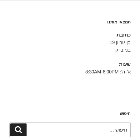
תמצאו אותנו
כתובת
בן גוריון 19
בני ברק
שעות
א'-ה': 8:30AM-6:00PM
חיפוש
חפש:
חיפוש