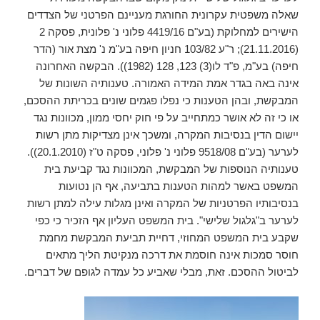
שאלה משפטית עקרונית החורגת מעניינם הפרטני של הצדדים
הישירים למחלוקת (בע"ם 4419/16 פלוני נ' פלונית, פסקה 2
(21.11.2016); ר"ע 103/82 חניון חיפה בע"מ נ' מצת אור (הדר
חיפה) בע"מ, פ"ד לו(3) 123, 128 (1982)). הבקשה האחרונה
אינה באה בגדר אמת המידה האמורה. טענותיה השונות של
המבקשת, ובהן הטענות כי נפלו פגמים שונים בכריתת ההסכם,
או כי זה לא אושר כמתחייב על פי חוק יחסי ממון, מכוונות נגד
יישום הדין בנסיבות המקרה, ומשכך אינן מצדיקות מתן רשות
לערער (בע"ם 9518/08 פלוני נ' פלוני, פסקה ט"ז (20.1.2010)).
טענותיה הנוספות של המבקשת, המכוונות נגד קביעת בית
המשפט באשר למהות הטענות בתביעה, אף הן נטועות
בנסיבותיו הפרטניות של המקרה ואינן מגלות עילה למתן רשות
לערער ב"גלגול שלישי". בית המשפט העליון אף הזכיר כי כפי
שקבע בית המשפט המחוזי, דחיית תביעת המבקשת מחמת
חוסר סמכות אינה חוסמת את דרכה מנקיטת הליך מתאים
לביטול ההסכם. זאת, מבלי שאביע כל עמדה לגופם של דברים.