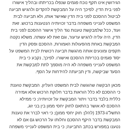
הגירושין אינו תקף נוכח פגמים שנפלו בכריתתו ובהליך אישורו
לפני בית הדין. לפיכך היה על המבקשת להקדים ולהגיש תביעה
לביטול ההסכם לפני בית הדין שאישר אותו, ולא תביעה לבית
המשפט לענייני משפחה בדבר זכויותיה הנטענות ברכוש. זאת
ועוד, ככל שלמבקשת טענות נגד הליך אישור ההסכם לפני בית
הדין, היה עליה להגיש ערעור, וגם זאת לא עשתה. משלא נקטה
המבקשת באחת מהפעולות האמורות, ההסכם ופסק הדין
תקפים ומונעים אותה מהגשת תביעה רכושית לבית המשפט על
יסוד פגמים בכריתת ההסכם ואישורו. לפיכך, נקבע כי בית
המשפט לענייני משפחה לא היה מוסמך לתת למבקשת את
הסעד שביקשה, ודין תביעתה להידחות על הסף.
מכאן הבקשה שהוגשה לבית המשפט העליון. המבקשת טוענת
כי ההסכם לא כלל הוראות בדבר חלוקת הרכוש אלא אמירה
כללית בלבד בדבר ויתור המבקשת על זכויותיה; כי ממילא
ההסכם לא אושר בהתאם לחוק יחסי ממון בין בני זוג,
התשל"ג-1973 (להלן: חוק יחסי ממון); כי ראוי לברר את טענות
המבקשת בדבר היקף ההסכם וחלותו על הרכוש גם אם לא
נטענו במפורש בכתב התביעה; כי בית המשפט לענייני משפחה