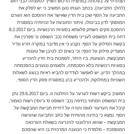
הצהרתי על בעלותה במחצית הרכוש השייך לטענתה לבני הזוג
(להלן: התביעה). בכתב הגנתו טען המשיב כי יש לסלק את
התביעה על הסף שכן בית הדין שאישר את ההסכם הוא הגורם
המוסמך לדון בביטולו, וויתור התובעת על זכויותיה במסגרת
ההסכם מקים השתק פלוגתא בסוגיות הרכושיות. ביום 8.2.2017
דחה בית המשפט לענייני משפחה (כב' השופט ט' פפרני) את
בקשת הסילוק על הסף. נקבע כי אין מדובר במקרה חריג ונדיר
המצדיק סילוק על הסף; וכי בשים לב לטיבן של טענות
המבקשת, הנוגעות, ביו היתר, לסמכות בית הדין להכריע
בסוגיות רכושיות בלא הסכמתה, ולפגמים נטענים בהסכמתה
במהלך הדיון, יש לאפשר לצדדים להביא ראיות בנוגע לשאלות
השנויות במחלוקת, ולהכריע בהן במסגרת פסק הדין הסופי.
המשיב ביקש רשות לערער על החלטה זו. ביום 29.6.2017 נתן
בית המשפט המחוזי בחיפה (כב' השופט ס' ג'יוסי) רשות כאמור,
קיבל את הערעור לגופו והורה על דחיית תביעת המבקשת על
הסף. נמצא כי בחינה מהותית של כתב התביעה שהגישה
המבקשת – שהוא הרלוונטי להכרעה בשאלת הערכאה
המוסמכת – מלמדת כי הטענה המרכזית בו היא שהסכם