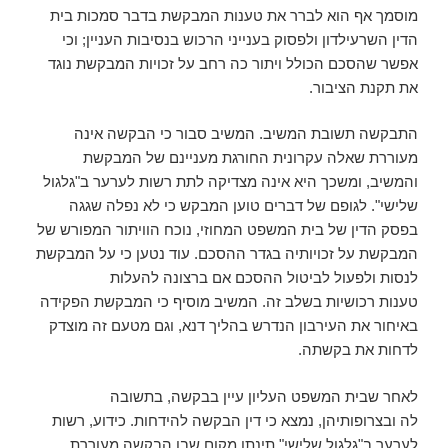
מוסמך אף הוא לברר את טענות המבקשת בדבר סמכות בית
הדין השרעילדון ולפסוק בענייני הרכוש בנסיבות העניין; וכי
אפשר שהסכם הכולל ויתור כה רחב על זכויות המבקשת נוגד
את תקנת הציבור.
התבקשה תשובת המשיב. המשיב סבור כי הבקשה אינה
מעוררת שאלה עקרונית החורגת מעניינם של המבקשת
והמשיב, ומשכך היא אינה מצדיקה לתת רשות לערער ב"גלגול
שלישי". לגופם של דברים טוען המבקש כי לא נפלה שגגה
בפסק הדין של בית המשפט המחוזי, נוכח הוויתור המפורש של
המבקשת על זכויותיה בגדר ההסכם. עוד נטען כי על המבקשת
לנסות ולפעול לביטול ההסכם אם ברצונה להעלות
טענות רכושיות בשלב זה. המשיב מוסיף כי המבקשת הפקידה
באיחור את העירבון הנדרש בהליך דנא, וגם מטעם זה מוצדק
לדחות את בקשתה.
לאחר שבית המשפט העליון עיין בבקשה, בתשובה
לה ובצרופותיהן, נמצא כי דין הבקשה להידחות. כידוע, רשות
לערער ב"גלגול שלישי" תינתן מקום שבו הבקשה מעוררת