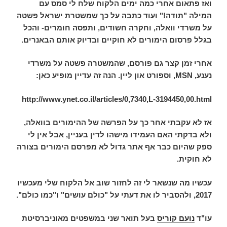
ואז פתאום אחרי כמה ימים הלקוח שלח לי סמס עם
המילה "תודה!" ועוד כתבה על כך שמשטרת ישראל פשטה
על משרדי וואלה, וחקרה חשודים, ותפסה חומרים- והכל
בגלל פרסום הימורים לא חוקיים ובדיוק אותם הבאנרים.
אחרי זמן קצר גם פורסם, שהמשטרה פשטה על משרדי
נענע,
MSN
, וספורט און ליין. הנה זה עדיין מופיע כאן:
http://www.ynet.co.il/articles/0,7340,L-3194450,00.html
אז לא עקבתי אחר כך על הפרשה של ההימורים בוואלה,
ולא בדקתי האם העמידו מישהו לדין בעניין, אבל אין לי
ספק שהיום כבר אף אתר גדול לא מפרסם הימורים בצורה
לא חוקית.
עכשיו מה שנשאר לי זה לחזור שוב אל הלקוח שלי מעכשיו
2017, ולהסביר לו את דעתי על "כולם עושים" ו"כמו כולם".
עו"ד
נועם קוריס
בעל תואר שני במשפטים מאוניברסיטת