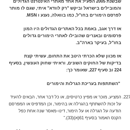
שבשנת 2005 הפעיל את אחד מאתרי האינטרנט הגדולים
והמובילים בישראל וביקש "רק לוודא" איתי, שגם לו מותר
לפרסם הימורים בחו"ל, כמו בוואלה, נענע ו
MSN
.
אז דרך אגב, באמת בכל האתרים הגדולים היו המון
פרסומים ובאנרים שהובילו לאתרי הימורים גדולים
בחו"ל, בעיקר בארה"ב.
אז מכוון שלא הכרתי היטב את התחום, עשיתי קצת
בדיקות של החוקים השונים, וראיתי שחוק העונשין, בסעיף
224 וב סעיף 227, שאומר כך:
"
השתתפות בעריכת הגרלות והימורים
המציע, מוכר או מפיץ כרטיסים, או כל דבר אחר, הבאים להעיד
על זכות להשתתף בהגרלה או בהימור, וכן המדפיס או המפרסם
הודעה על הגרלה או על הימור, דינו–מאסר שנה אחת כפל
הקנס האמור בסעיף 61(א)(33)."