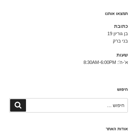
תמצאו אותנו
כתובת
בן גוריון 19
בני ברק
שעות
א'-ה': 8:30AM-6:00PM
חיפוש
חפש:
חיפוש
אודות האתר