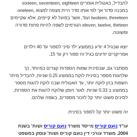
להבדיל, באנגלית אומרים sixteen, seventeen, eighteen
במבנה סדור אך לפי אותו סדר היית מצפה למצוא oneteen,
twoteen, threeteen ועוד, אשר בפועל לא קיימים, אלא שקיימים
eleven, twelve, thirteen הגורמים לשפה להיות פחות סדורה
ופשוטה.
יוצא שבגיל 4 יודע בממוצע ילד סיני לספור עד 40 וילדים
אמריקניים יודעים בגיל זה ספור רק עד 15.
מסתבר גם, שבסינית שמות הספרות קצרים במיוחד, כך
שלהגות מספר בסינית לוקח בממוצע 0.25 שניות, להבדיל מיתר
השפות בהן לוקח יותר, עד האנגלית שבה לוקח להגות מספר
בממוצע ב 0.33 שניות. לאור הזמן שלוקח להגות את הספרות,
לסינים פשוט יותר קל לזכור מספרים, בשפה שלהם.
זה פשוט יותר קל לספור בסינית.
עו"ד
נועם קוריס
מייסד משרד
נועם קוריס
ושות' בשנת
2004. משרד עורכי דין נועם קוריס ושות' עוסק במשפט