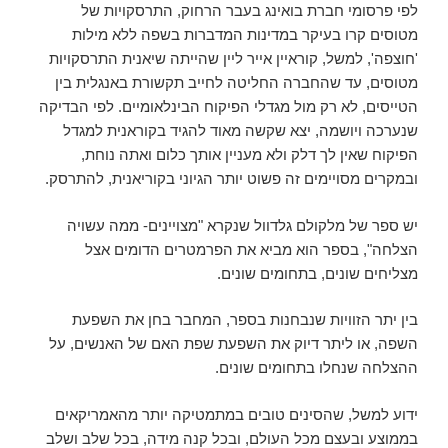
לפי פרסומי חברת בואינג בעבר הרחוק, התרסקויות של
מטוסים קרו בעיקר במדינות המדברות בשפה ללא מילות
'חוצפה', למשל, קוראיין אייר ליין שהייתה שיאנית התרסקויות
מטוסים, עד שהחברה החליטה לחייב תקשורת באנגלית בין
הטייסים, לא רק מול מגדלי הפיקוח הבינלאומיים. לפי הבדיקה
שנערכה ויושמה, יצא שקשה מאוד להגיד בקוראנית למגדל
הפיקוח שאין לך דלק ולא מעניין אותך כלום ואתה נוחת,
ובמקרים מסויימים זה פשוט יותר הגיוני בקוריאנית, להתרסק.
יש ספר של מלקולם גלדוול שנקרא "מצויינים- ממה עשויה
הצלחה", בספר הוא מביא את הפרמטרים הדומים אצל
מצליחים שונים, בתחומים שונים.
בין יתר הזוויות שנבחנות בספר, המחבר בחן את השפעת
השפה, או ליתר דיוק את השפעת שפת האם של האנשים, על
ההצלחה שנחלו בתחומים שונים.
ידוע למשל, שהסינים טובים במתמטיקה יותר מהאמריקאים
בממוצע ובעצם מכל העולם, ובכל קנה מידה, בכל שלב ושלב