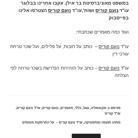
במשפט מאוניברסיטת בר אילן. עקבו אחרינו בבלוגר
עו"ד
נועם קוריס
ושות',
עו”ד
נועם קוריס
הצטרפו אלינו
בפייסבוק
ועוד כמה מאמרים שכתבתי:
עו”ד
נועם קוריס
– כותב על חובות, על פלילים, ועל שכר טרחת
עורכי דין
עו”ד
נועם קוריס
– כותב על הזהירות הנדרשת בשכר טרחה לפי
הצלחה
פורסם ב-
אקטואליה
,
גוגל
,
כללי
,
מאמרים
,
נועם קוריס
,
עו"ד נועם קוריס
,
עו"ד קוריס
מתויג
חוצפה ומתמטיקה
,
עו"ד נועם קוריס – על התרסקות מטוסים