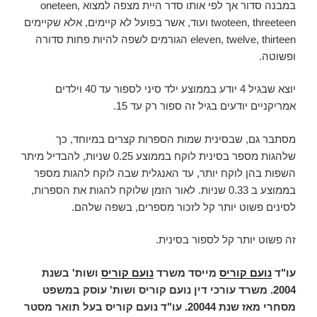
במבנה סדור אך לפי אותו סדר היית מצפה למצוא oneteen,
twoteen, threeteen ועוד, אשר בפועל לא קיימים, אלא שקיימים
eleven, twelve, thirteen הגורמים לשפה להיות פחות סדורה
ופשוטה.
יוצא שבגיל 4 יודע בממוצע ילד סיני לספור עד 40 וילדים
אמריקניים יודעים בגיל זה ספור רק עד 15.
מסתבר גם, שבסינית שמות הספרות קצרים במיוחד, כך
שלהגות מספר בסינית לוקח בממוצע 0.25 שניות, להבדיל מיתר
השפות בהן לוקח יותר, עד האנגלית שבה לוקח להגות מספר
בממוצע ב 0.33 שניות. לאור הזמן שלוקח להגות את הספרות,
לסינים פשוט יותר קל לזכור מספרים, בשפה שלהם.
זה פשוט יותר קל לספור בסינית.
עו"ד
נועם קוריס
מייסד משרד
נועם קוריס
ושות' בשנת
2004. משרד עורכי דין נועם קוריס ושות' עוסק במשפט
מסחרי מאז שנת 20044. עו"ד נועם קוריס בעל תואר מסטר