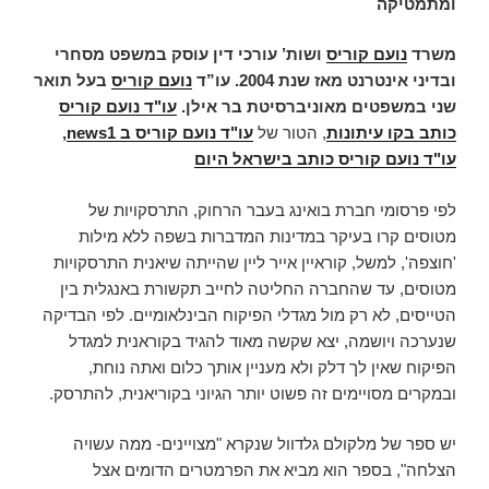
ומתמטיקה
משרד
נועם קוריס
ושות’ עורכי דין עוסק במשפט מסחרי
ובדיני אינטרנט מאז שנת 2004.
עו”ד
נועם קוריס
בעל תואר
שני במשפטים מאוניברסיטת בר אילן.
עו"ד נועם קוריס
כותב בקו עיתונות
, הטור של
עו"ד נועם קוריס ב news1
,
עו"ד נועם קוריס כותב בישראל היום
לפי פרסומי חברת בואינג בעבר הרחוק, התרסקויות של
מטוסים קרו בעיקר במדינות המדברות בשפה ללא מילות
'חוצפה', למשל, קוראיין אייר ליין שהייתה שיאנית התרסקויות
מטוסים, עד שהחברה החליטה לחייב תקשורת באנגלית בין
הטייסים, לא רק מול מגדלי הפיקוח הבינלאומיים. לפי הבדיקה
שנערכה ויושמה, יצא שקשה מאוד להגיד בקוראנית למגדל
הפיקוח שאין לך דלק ולא מעניין אותך כלום ואתה נוחת,
ובמקרים מסויימים זה פשוט יותר הגיוני בקוריאנית, להתרסק.
יש ספר של מלקולם גלדוול שנקרא "מצויינים- ממה עשויה
הצלחה", בספר הוא מביא את הפרמטרים הדומים אצל