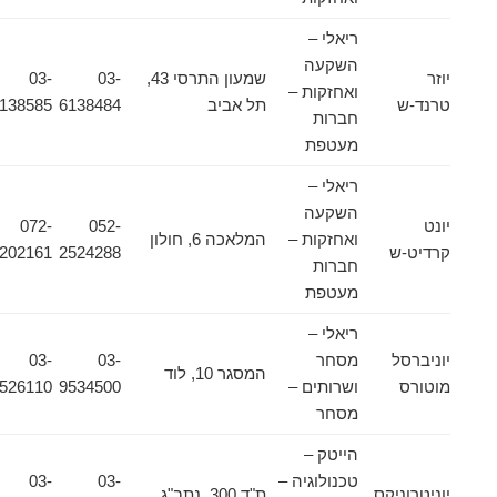
ריאלי –
השקעה
יוזר
שמעון התרסי 43,
03-
03-
ואחזקות –
טרנד-ש
תל אביב
6138484
6138585
חברות
מעטפת
ריאלי –
השקעה
יונט
052-
072-
ואחזקות –
המלאכה 6, חולון
קרדיט-ש
2524288
2202161
חברות
מעטפת
ריאלי –
יוניברסל
מסחר
03-
03-
המסגר 10, לוד
מוטורס
ושרותים –
9534500
9526110
מסחר
הייטק –
טכנולוגיה –
03-
03-
יוניטרוניקס
ת"ד 300, נתב"ג