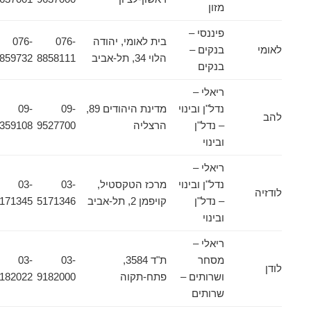
מזון
פיננסי –
בית לאומי, יהודה
076-
076-
לאומי
בנקים –
הלוי 34, תל-אביב
8858111
8859732
בנקים
ריאלי –
נדל"ן ובינוי
מדינת היהודים 89,
09-
09-
להב
– נדל"ן
הרצליה
9527700
8359108
ובינוי
ריאלי –
נדל"ן ובינוי
מרכז הטקסטיל,
03-
03-
לודזיה
– נדל"ן
קויפמן 2, תל-אביב
5171346
5171345
ובינוי
ריאלי –
מסחר
ת"ד 3584,
03-
03-
לודן
ושרותים –
פתח-תקוה
9182000
9182022
שרותים