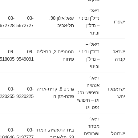
ריאלי –
נדל"ן ובינוי
יגאל אלון 98,
03-
03-
ישפרו
– נדל"ן
תל-אביב
5672727
5672728
ובינוי
ריאלי –
ישראל
נדל"ן ובינוי
המנופים 2, הרצליה
09-
09-
קנדה
– נדל"ן
פיתוח
9549091
9518005
ובינוי
ריאלי –
אנרגיה
ישראמקו
גרניט 8, קרית-אריה,
03-
03-
וחיפושי נפט
יהש
פתח-תקוה
9229225
9229255
וגז – חיפושי
נפט וגז
ריאלי –
מסחר
בית התעשיה, המרד
03-
03-
ישרוטל
ושרותים –
29, תל-אביב
5197777
5104646