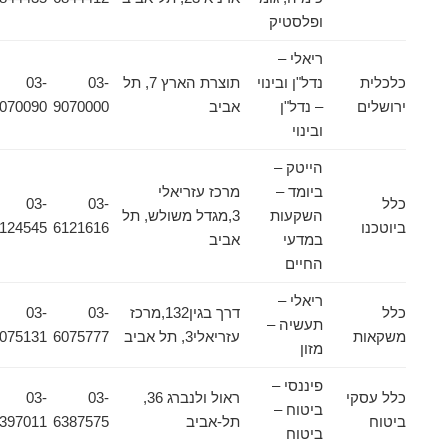
ופלסטיק
ריאלי –
כלכלית
נדל"ן ובינוי
תוצרת הארץ 7, תל
03-
03-
ירושלים
– נדל"ן
אביב
9070000
9070090
ובינוי
הייטק –
ביומד –
מרכז עזריאלי
כלל
03-
03-
השקעות
3,מגדל משולש, תל
ביוטכנו
6121616
6124545
במדעי
אביב
החיים
ריאלי –
כלל
דרך בגין132,מרכז
03-
03-
תעשיה –
משקאות
עזריאלי3, תל אביב
6075777
6075131
מזון
פיננסי –
כלל עסקי
ראול ולנברג 36,
03-
03-
ביטוח –
ביטוח
תל-אביב
6387575
6397011
ביטוח