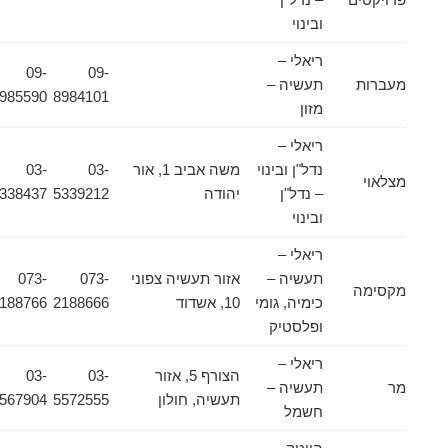
ובינוי
ריאלי –
09-
09-
מעברות
תעשיה –
8985590
8984101
מזון
ריאלי –
נדל"ן ובינוי
משה אביב 1, אור
03-
03-
מצלאוי
– נדל"ן
יהודה
5339212
5338437
ובינוי
ריאלי –
תעשיה –
אזור תעשיה צפוני
073-
073-
מקסימה
כימיה, גומי
10, אשדוד
2188666
2188766
ופלסטיק
ריאלי –
הצורף 5, אזור
03-
03-
מר
תעשיה –
תעשיה, חולון
5572555
5567904
חשמל