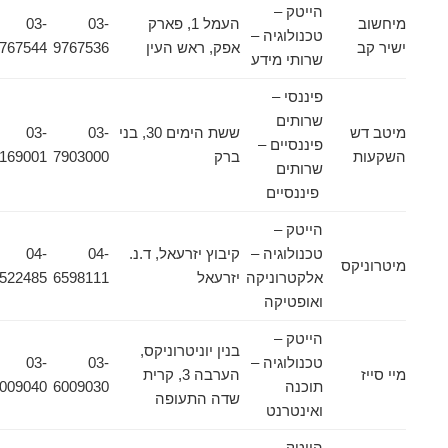
הייטק –
מיחשוב
העמל 1, פארק
03-
03-
טכנולוגיה –
ישיר קב
אפק, ראש העין
9767536
9767544
שרותי מידע
פיננסי –
שרותים
מיטב דש
ששת הימים 30, בני
03-
03-
פיננסיים –
השקעות
ברק
7903000
5169001
שרותים
פיננסיים
הייטק –
טכנולוגיה –
קיבוץ יזרעאל, ד.נ.
04-
04-
מיטרוניקס
אלקטרוניקה
יזרעאל
6598111
6522485
ואופטיקה
הייטק –
בנין יוניטרוניקס,
טכנולוגיה –
03-
03-
מיי סייז
הערבה 3, קרית
תוכנה
6009030
6009040
שדה התעופה
ואינטרנט
הייטק –