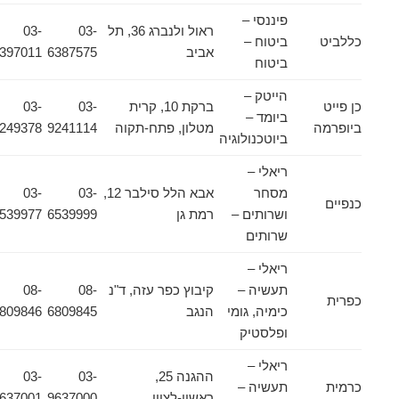
פיננסי –
ראול ולנברג 36, תל
03-
03-
כללביט
ביטוח –
אביב
6387575
6397011
ביטוח
הייטק –
כן פייט
ברקת 10, קרית
03-
03-
ביומד –
ביופרמה
מטלון, פתח-תקוה
9241114
9249378
ביוטכנולוגיה
ריאלי –
מסחר
אבא הלל סילבר 12,
03-
03-
כנפיים
ושרותים –
רמת גן
6539999
6539977
שרותים
ריאלי –
תעשיה –
קיבוץ כפר עזה, ד"נ
08-
08-
כפרית
כימיה, גומי
הנגב
6809845
6809846
ופלסטיק
ריאלי –
ההגנה 25,
03-
03-
כרמית
תעשיה –
ראשון-לציון
9637000
9637001