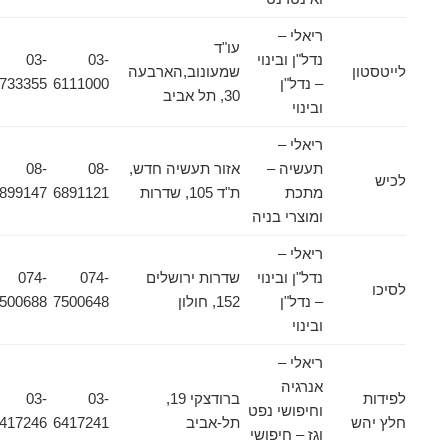
ריאלי –
עו"ד
נדל"ן ובינוי
03-
03-
לייטסטון
שמעונוב,הארבעה
– נדל"ן
6111000
6733355
30, תל אביב
ובינוי
ריאלי –
תעשיה –
אזור תעשיה חדש,
08-
08-
לכיש
מתכת
ת"ד 105, שדרות
6891121
6899147
ומוצרי בניה
ריאלי –
נדל"ן ובינוי
שדרות ירושלים
074-
074-
לסיכו
– נדל"ן
152, חולון
7500648
7500688
ובינוי
ריאלי –
אנרגיה
לפידות
ברודצקי 19,
03-
03-
וחיפושי נפט
חלץ יהש
תל-אביב
6417241
6417246
וגז – חיפושי