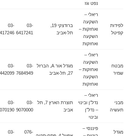
נפט וגז
ריאלי –
השקעה
לפידות
ברודצקי 19,
03-
03-
ואחזקות –
קפיטל
תל-אביב
6417241
6417246
השקעה
ואחזקות
ריאלי –
השקעה
מבטח
מגדל אור A, הברזל
03-
03-
ואחזקות –
שמיר
27, תל-אביב
7684949
6442099
השקעה
ואחזקות
ריאלי –
מבני
נדל"ן ובינוי
תוצרת הארץ 7, תל
03-
03-
תעשיה
– נדל"ן
אביב
9070000
9070190
ובינוי
פיננסי –
מגדל
076-
03-
ביטוח –
אפעל 4, פתח-תקוה