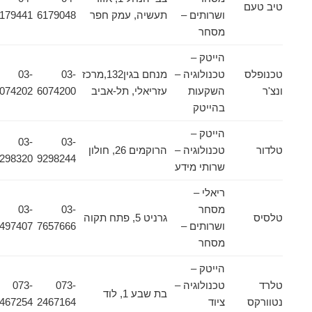
טיב טעם
ושרותים –
תעשיה, עמק חפר
6179048
6179441
מסחר
הייטק –
טכנופלס
טכנולוגיה –
מנחם בגין132,מרכז
03-
03-
ונצ'ר
השקעות
עזריאלי, תל-אביב
6074200
6074202
בהייטק
הייטק –
03-
03-
טלדור
טכנולוגיה –
הרוקמים 26, חולון
9298320
9298244
שרותי מידע
ריאלי –
מסחר
03-
03-
טלסיס
גרניט 5, פתח תקוה
ושרותים –
7657666
6497407
מסחר
הייטק –
טלרד
טכנולוגיה –
073-
073-
בת שבע 1, לוד
נטוורקס
ציוד
2467164
2467254