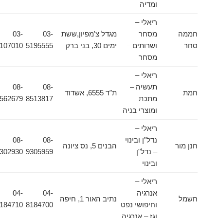
ומדיה
ריאלי –
חממה
מסחר
מגדל צ'מפיון,ששת
03-
03-
סחר
ושרותים –
ימים 30, בני ברק
5195555
5107010
מסחר
ריאלי –
תעשיה –
08-
08-
חמת
ת"ד 6555, אשדוד
מתכת
8513817
8562679
ומוצרי בניה
ריאלי –
נדל"ן ובינוי
08-
08-
חנן מור
הבנים 5, נס ציונה
– נדל"ן
9305959
9302930
ובינוי
ריאלי –
אנרגיה
04-
04-
חשמל
נתיב האור 1, חיפה
וחיפושי נפט
8184700
8184710
וגז – אנרגיה