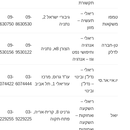
תקשורת
ריאלי –
טמפו
גיבורי ישראל 2,
09-
09-
תעשיה –
משקאות
נתניה
8630530
8630750
מזון
ריאלי –
טן-חברה
אנרגיה
09-
09-
הצורן 8א, נתניה
לדלק
וחיפושי נפט
9530122
9530156
וגז – אנרגיה
ריאלי –
נדל"ן ובינוי
עו"ד גרוס, מרכז
03-
03-
יו.איי.אר.סי
– נדל"ן
עזריאלי 1, תל אביב
6074444
6074422
ובינוי
ריאלי –
השקעה
גרניט 8, קרית-אריה,
03-
03-
יואל
ואחזקות –
פתח-תקוה
9229225
9229255
השקעה
ואחזקות