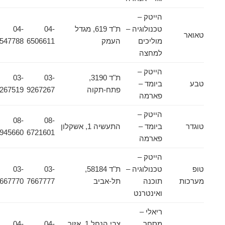
הייטק –
טכנולוגיה –
ת"ד 619, מגדל
04-
04-
טאואר
מוליכים
העמק
6506611
6547788
למחצה
הייטק –
ת"ד 3190,
03-
03-
טבע
ביומד –
פתח-תקוה
9267267
9267519
פארמה
הייטק –
08-
08-
טוגדר
ביומד –
התעשיה 1, אשקלון
9945660
6721601
פארמה
הייטק –
טופ
טכנולוגיה –
ת"ד 58184,
03-
03-
מערכות
תוכנה
תל-אביב
7667777
7667770
ואינטרנט
ריאלי –
מסחר
צבי הנחל 1, אזור
04-
04-