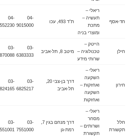
ריאלי –
תעשיה –
04-
04-
חד-אסף
ת"ד 493, עכו
מתכת
9015000
9552230
ומוצרי בניה
הייטק –
03-
03-
חילן
טכנולוגיה –
מיטב 8, תל-אביב
6870088
6383333
שרותי מידע
ריאלי –
השקעה
דרך בן-צבי 20,
03-
03-
חירון
ואחזקות –
תל-אביב
6825217
6824165
השקעה
ואחזקות
ריאלי –
מסחר
חלל
דרך מנחם בגין 7,
03-
03-
ושרותים –
תקשורת
רמת-גן
7551000
7551001
תקשורת