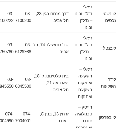
ריאלי –
לוינשטין
נדל"ן ובינוי
דרך מנחם בגין 23,
03-
03-
נכסים
– נדל"ן
תל אביב
7100200
7100222
ובינוי
ריאלי –
נדל"ן ובינוי
שד' רוטשילד 74, תל
03-
03-
ליבנטל
– נדל"ן
אביב
6129988
5750780
ובינוי
ריאלי –
השקעה
בית פלטינום, ק' 18,
לידר
03-
03-
ואחזקות –
הארבעה 21,
השקעות
6845500
6845550
השקעה
תל-אביב
ואחזקות
הייטק –
טכנולוגיה –
זרחין 13, בנין C,
074-
074-
לייבפרסון
תוכנה
רעננה
7004001
7004990
ואינטרנט