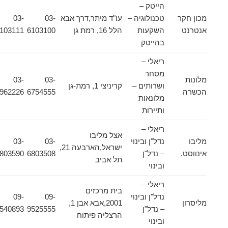
הייטק –
מכון חקר
טכנולוגיה –
עו"ד מיתר,דרך אבא
03-
03-
אנטרנט
השקעות
הלל 16, רמת גן
6103100
6103111
בהייטק
ריאלי –
מסחר
מלונות
03-
03-
ושרותים –
קריניצי 1, רמת-גן
הכשרה
6754555
7962226
מלונאות
ותיירות
ריאלי –
אצל מליבו
מליבו
נדל"ן ובינוי
03-
03-
ישראל,הארבעה 21,
אינווסט.
– נדל"ן
6803508
6803590
תל אביב
ובינוי
ריאלי –
בית מרכזים
נדל"ן ובינוי
09-
09-
מליסרון
2001,אבא אבן 1,
– נדל"ן
9525555
9540893
הרצליה פיתוח
ובינוי