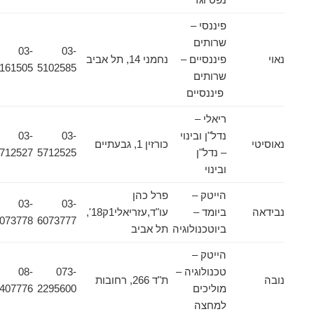
פיננסי –
שרותים
03-
03-
נאוי
פיננסיים –
נחמני 14, תל אביב
5161505
5102585
שרותים
פיננסיים
ריאלי –
נדל"ן ובינוי
03-
03-
נאוסיטי
כורזין 1, גבעתיים
– נדל"ן
5712525
5712527
ובינוי
הייטק –
פרל כהן
03-
03-
נבידאה
ביומד –
עו"ד,עזריאלי1ק18',
6073778
6073777
ביוטכנולוגיה
תל אביב
הייטק –
טכנולוגיה –
073-
08-
נובה
ת"ד 266, רחובות
מוליכים
2295600
9407776
למחצה