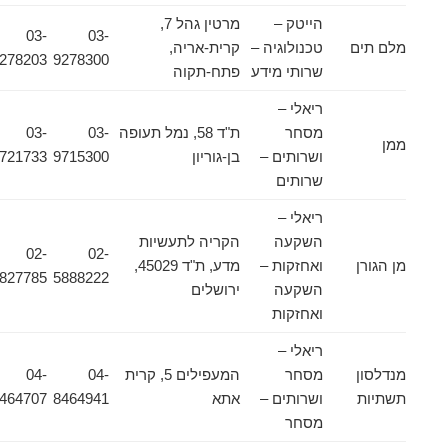
הייטק –
מרטין גהל 7,
03-
03-
מלם תים
טכנולוגיה –
קרית-אריה,
9278203
9278300
שרותי מידע
פתח-תקוה
ריאלי –
מסחר
ת"ד 58, נמל תעופה
03-
03-
ממן
ושרותים –
בן-גוריון
9715300
9721733
שרותים
ריאלי –
השקעה
הקריה לתעשיות
02-
02-
מן הגורן
ואחזקות –
מדע, ת"ד 45029,
5827785
5888222
השקעה
ירושלים
ואחזקות
ריאלי –
מנדלסון
מסחר
המעפילים 5, קרית
04-
04-
תשתיות
ושרותים –
אתא
8464941
8464707
מסחר