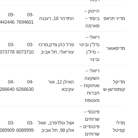
הייטק –
09-
09-
מדיוי תראפ
ביומד –
התדהר 16, רעננה
7442446
7694601
פארמה
ריאלי –
נדל"ן ובינוי
פרל כהן צדק,מרכז
03-
03-
מדיפאואר
– נדל"ן
עזריאלי, תל אביב
6073710
6073778
ובינוי
ריאלי –
השקעה
מדיקל
האילן 12, אור
04-
04-
ואחזקות –
קומפרשן-ש
עקיבא
6266630
6266640
חברות
מעטפת
פיננסי –
שרותים
מדלי
אצל גולדפרב, יגאל
03-
03-
פיננסיים –
קפיטל
אלון 98, תל אביב
6089999
6089909
שרותים