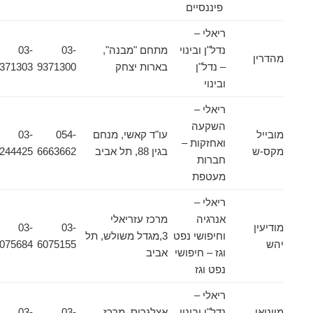
פיננסיים
ריאלי –
נדל"ן ובינוי
מתחם "מבנה",
03-
03-
מהדרין
– נדל"ן
בארות יצחק
9371300
9371303
ובינוי
ריאלי –
השקעה
מובייל
עו"ד קאשי, מנחם
054-
03-
ואחזקות –
מקס-ש
בגין 88, תל אביב
6663662
6244425
חברות
מעטפת
ריאלי –
אנרגיה
מרכז עזריאלי
מודיעין
03-
03-
וחיפושי נפט
3,מגדל משולש, תל
יהש
6075155
6075684
וגז – חיפושי
אביב
נפט וגז
ריאלי –
מויניאן
נדל"ן ובינוי
אצלגרוס, מרכז
03-
03-