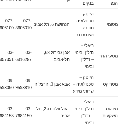
הנפ
בנקים
הייטק –
טכנולוגיה –
077-
077-
מטומי
הנחושת 6, תל אביב
תוכנה
3606010
3606100
ואינטרנט
ריאלי –
נדל"ן ובינוי
אבן גבירול 68,
03-
03-
מטעי הדר
– נדל"ן
תל-אביב
6916287
6957391
ובינוי
הייטק –
09-
09-
מטריקס
טכנולוגיה –
אבא אבן 3, הרצליה
9598050
9598810
שרותי מידע
ריאלי –
מידאס
נדל"ן ובינוי
ראול וולנברג 2, תל
03-
03-
השקעות
– נדל"ן
אביב
7684150
7684153
ובינוי