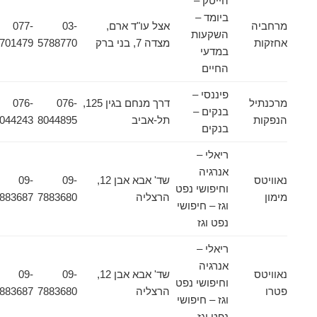
הייטק –
ביומד –
מרחביה
אצל עו"ד ארם,
03-
077-
השקעות
אחזקות
מצדה 7, בני ברק
5788770
4701479
במדעי
החיים
פיננסי –
מרכנתיל
דרך מנחם בגין 125,
076-
076-
בנקים –
הנפקות
תל-אביב
8044895
8044243
בנקים
ריאלי –
אנרגיה
נאוויטס
שד' אבא אבן 12,
09-
09-
וחיפושי נפט
מימון
הרצליה
7883680
7883687
וגז – חיפושי
נפט וגז
ריאלי –
אנרגיה
נאוויטס
שד' אבא אבן 12,
09-
09-
וחיפושי נפט
פטרו
הרצליה
7883680
7883687
וגז – חיפושי
נפט וגז