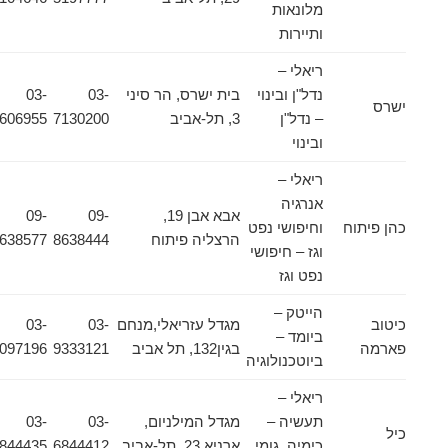
מלונאות
ותיירות
ריאלי –
נדל"ן ובינוי
בית ישרס, הר סיני
03-
03-
ישרס
– נדל"ן
3, תל-אביב
7130200
5606955
ובינוי
ריאלי –
אנרגיה
אבא אבן 19,
09-
09-
כהן פיתוח
וחיפושי נפט
הרצליה פיתוח
8638444
8638577
וגז – חיפושי
נפט וגז
הייטק –
כיטוב
מגדל עזריאלי,מנחם
03-
03-
ביומד –
פארמה
בגין132, תל אביב
9333121
5097196
ביוטכנולוגיה
ריאלי –
תעשיה –
מגדל המילניום,
03-
03-
כיל
כימיה, גומי
ארניא 23, תל-אביב
6844412
6844435