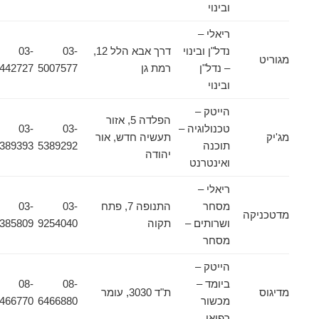
ובינוי
ריאלי –
נדל"ן ובינוי
דרך אבא הלל 12,
03-
03-
מגוריט
– נדל"ן
רמת גן
5007577
9442727
ובינוי
הייטק –
הפלדה 5, אזור
טכנולוגיה –
03-
03-
מג'יק
תעשיה חדש, אור
תוכנה
5389292
5389393
יהודה
ואינטרנט
ריאלי –
מסחר
התנופה 7, פתח
03-
03-
מדטכניקה
ושרותים –
תקוה
9254040
9385809
מסחר
הייטק –
ביומד –
08-
08-
מדיגוס
ת"ד 3030, עומר
מכשור
6466880
6466770
רפואי