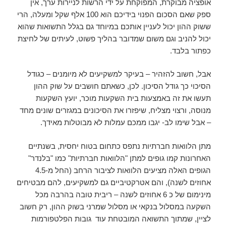
אופציה מבוקרת, המפוקחת על ידי הרשות לניירות ערך, אין
ספק שאם הסכום הפנוי בידיכם הוא 100 אלף שקל ומעלה, הרי
ששוק ההון יכול לעניין אותכם במיוחד גם בגלל התשואות שהוא
יכול להניב וגם משום שמדובר בהליך פשוט, לעיתים של לחיצת
כפתור בלבד.
אבל, חשוב להזהיר – בעיקר למשקיעים לא מיומנים – כגודל
הסיכוי כך גודל הסיכון. לכן, כשאתם חושבים על שוק ההון
תעשו את זה באמצעות בית השקעות מוכר, יועץ השקעות
מנוסה, ורצוי מצליח, שיפזרו את הסיכונים במגזרים שונים מחד
– אבל שימו לב- יגבו ממכם עמלות לא מבוטלות מאידך.
מתן הלוואות חברתיות נתפס כתחום בטוח יחסית, בשנתיים
האחרונות קמו גופים למתן "הלוואות חברתיות" כמו "בלנדר"
הגופים האלה מציעים הלוואות לציבור הרחב (החל מ-4.5
אחוזים לשנה), והם אטרקטיביים גם למשקיעים, להם מבטיחים
מינימום של כ 6 אחוזים לשנה – ריבית טובה בהרבה מכל
השקעה במסלול בנקאי או מסלול שמרני בשוק ההון, רק חשוב
לציין, שמתוך התשואה המובטחת עוד גובות הפלטפורמות