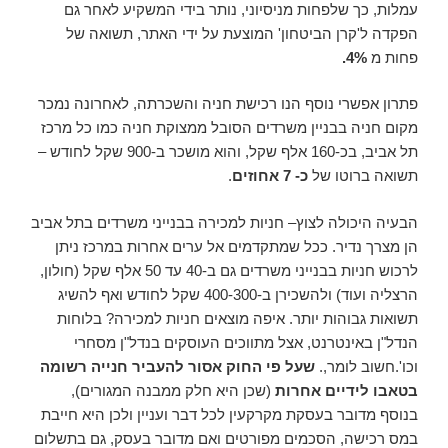
עמלות, כך שלפחות מניסיוני, נותר בידי המשקיע לאחר גם
הפקדה ל'קרן הביטחון' המוצעת על ידי האתר, תשואה של
פחות מ
4%.
פתרון אפשרי נוסף הנו רכישת חניה והשכרתה, לאחרונה נמכר
מקום חניה בבניין משרדים הסובל ממצוקת חניה כמו כל מרכז
תל אביב, בכ-160 אלף שקל, והוא מושכר ב-900 שקל לחודש –
תשואה ברוטו של
כ- 7 אחוזים
.
הבעיה היכולה לצוץ– חניות למכירה בבנייני משרדים בתל אביב
הן מצרך נדיר. ככל שמתקדמים אל ערים אחרות במרכז ניתן
לרכוש חניות בבנייני משרדים גם ב-40 עד 50 אלף שקל (חולון,
הרצליה ועוד) ולהשכירן ב-400-300 שקל לחודש ואף להשיג
תשואות גבוהות יותר. איפה מוצאים חניות למכירה? בלוחות
הנדל"ן באינטרנט, אצל מתווכים העוסקים בנדל"ן מסחרי
וכו'.חשוב לומר,.
שעל פי החוק אסור להעביר חנייה רשומה
בטאבו לידיים אחרות
(שכן היא חלק ממבנה המגורים),
בנוסף מדובר בעסקת מקרקעין לכל דבר ועניין ולכן היא חייבת
במס רכישה, הסכמים מפורטים ואם מדובר בעסק, גם בתשלום