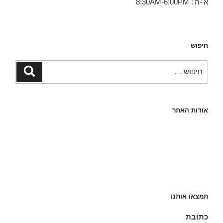
א'-ה': 8:30AM-6:00PM
חיפוש
חפש:
חיפוש
אודות האתר
תמצאו אותנו
כתובת