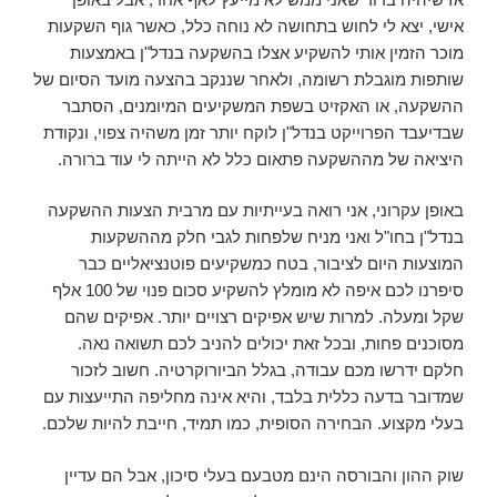
אישי, יצא לי לחוש בתחושה לא נוחה כלל, כאשר גוף השקעות
מוכר הזמין אותי להשקיע אצלו בהשקעה בנדל"ן באמצעות
שותפות מוגבלת רשומה, ולאחר שננקב בהצעה מועד הסיום של
ההשקעה, או האקזיט בשפת המשקיעים המיומנים, הסתבר
שבדיעבד הפרוייקט בנדל"ן לוקח יותר זמן משהיה צפוי, ונקודת
היציאה של מההשקעה פתאום כלל לא הייתה לי עוד ברורה.
באופן עקרוני, אני רואה בעייתיות עם מרבית הצעות ההשקעה
בנדל"ן בחו"ל ואני מניח שלפחות לגבי חלק מההשקעות
המוצעות היום לציבור, בטח כמשקיעים פוטנציאליים כבר
סיפרנו לכם איפה לא מומלץ להשקיע סכום פנוי של 100 אלף
שקל ומעלה. למרות שיש אפיקים רצויים יותר. אפיקים שהם
מסוכנים פחות, ובכל זאת יכולים להניב לכם תשואה נאה.
חלקם ידרשו מכם עבודה, בגלל הביורוקרטיה. חשוב לזכור
שמדובר בדעה כללית בלבד, והיא אינה מחליפה התייעצות עם
בעלי מקצוע. הבחירה הסופית, כמו תמיד, חייבת להיות שלכם.
שוק ההון והבורסה הינם מטבעם בעלי סיכון, אבל הם עדיין