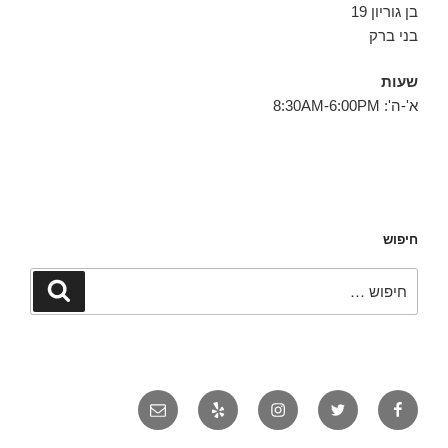
בן גוריון 19
בני ברק
שעות
א'-ה': 8:30AM-6:00PM
חיפוש
חפש:
חיפוש
פייסבוק
טוויטר
אינסטגרם
יאלפ
אימייל