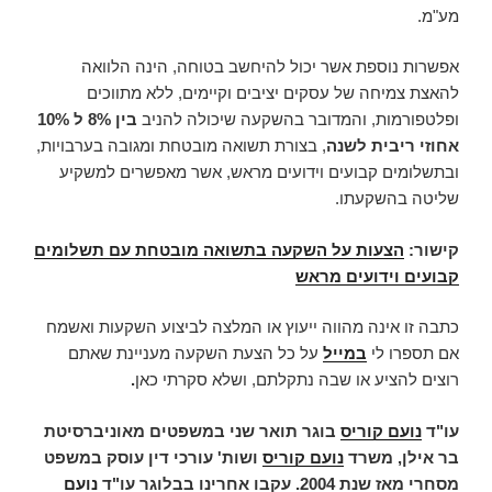
מע"מ.
אפשרות נוספת אשר יכול להיחשב בטוחה, הינה הלוואה
להאצת צמיחה של עסקים יציבים וקיימים, ללא מתווכים
ופלטפורמות, והמדובר בהשקעה שיכולה להניב
בין 8% ל 10%
אחוזי ריבית לשנה
, בצורת תשואה מובטחת ומגובה בערבויות,
ובתשלומים קבועים וידועים מראש, אשר מאפשרים למשקיע
שליטה בהשקעתו.
קישור:
הצעות על השקעה בתשואה מובטחת עם תשלומים
קבועים וידועים מראש
כתבה זו אינה מהווה ייעוץ או המלצה לביצוע השקעות ואשמח
אם תספרו לי
במייל
על כל הצעת השקעה מעניינת שאתם
רוצים להציע או שבה נתקלתם, ושלא סקרתי כאן
.
עו"ד
נועם קוריס
בוגר תואר שני במשפטים מאוניברסיטת
בר אילן, משרד
נועם קוריס
ושות' עורכי דין עוסק במשפט
מסחרי מאז שנת 2004. עקבו אחרינו בבלוגר עו"ד
נועם