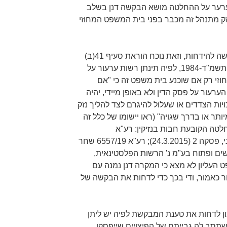
לערער על ההחלטה מושא הבקשה דנן בשלב
 הנזק מתנהל זה מכבר בפני בית המשפט המחוזי
בית המשפט העליון קבע כי דין הבקשה להידחות, וזאת נוכח הוראת סעיף 41(ב)
לחוק בתי המשפט [נוסח משולב], התשמ"ד-1984, לפיה תינתן רשות ערעור על
זי רק אם שוכנע בית משפט זה כי "אם
רעור על פסק הדין ולא באופן מיידי, יהיה
יות הצדדים או שעלול להיגרם לצד להליך נזק
תר או בדרך שגויה" (ראו יישומו של כלל זה
לטה הקובעת חבות בנזיקין: רע"א
9041/14 הרשות הפלסטינית נ' פלוני, פסקה 2 (24.3.2015); רע"א 6557/19 שחר
שים ופתוח בע"מ נ' הרשות הפלסטינאית,
3)). בית המשפט העליון לא מצא כי המקרה דנן נמנה עם
 כאמור, ודי בכך כדי לדחות את הבקשה של
כון לדחות את טענת המבקשת לפיה יש ליתן
שתסב לה גבייתם של הפיצויים שייפסקו