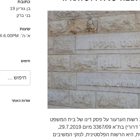
כתובת
בן גוריון 19
בני ברק
שעות
א'-ה': 8:30AM-6:00PM
חיפוש
חפש:
אודות האתר
רשות הערעור על פסק דינו של בית המשפט
המחוזי בירושלים (כב' סגן הנשיא מ' דרורי) בת"א 3367/09 מיום 29.7.2019,
 היא הרשות הפלסטינית, לנזקי המשיבים