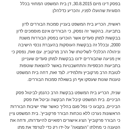
בפסק דינו מיום 30.8.2015, דן בית המשפט המחוזי בכלל
הסוגיות שהועלו לפניו, והכריע כדלהלן:
ראשית, הכריע בית המשפט בעניין סמכות הבוררים לדון
בתביעה. בהקשר זה נפסק, כי הבוררים אינם מוסמכים לדון
בבקשות למתן סעדים אשר הוכרעו בפסק הבוררות משנת
2000, ובכלל זה בבקשות העוסקות בהעברת נכסי הישיבה
וניהולה הכלכלי לשליטתו של הרב מרקוביץ. עם זאת, נפסק כי
אין מניעה שהבוררים ידונו בבקשות למתן סעדים שעניינן
בתביעות הכספיות והתחשבנויות באשר להוצאות שוטפות
לטובת הרב מרקוביץ ותלמידיו. לצד זאת, דחה בית המשפט
טענות שונות שעסקו אף הן בשאלת סמכות הבוררים.
שנית, הכריע בית המשפט בבקשת הרב כהנמן לביטול פסק
הביניים. בית המשפט קיבל את הבקשה וביטל את פסק
הביניים, בקבעו כי נפל פגם בהליך כאשר שתי ישיבות הבוררות
הראשונות נערכו ללא נוכחות הבורר פרקוביץ'. בית המשפט ציין
כי הבורר פרקוביץ' הציג אישורים רפואיים להיעדרותו, ודחה את
הטענה כי מחלתו "הומצאה" על-ידו רק כדי לטרפד את מתן