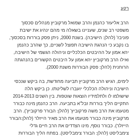
רקע
הרב אליעזר כהנמן והרב שמואל מרקוביץ מנהלים סכסוך
משפטי רב שנים, שעניינו בשאלה מי מהם ינהיג את ישיבת
פוניבז' (להלן: הישיבה). בשנת 2000, ניתן פסק בוררות בסכסוך,
בו נקבע כי הנהגת הישיבה תפוצל לשניים, כך שהרב כהנמן
יהא אמון על ההיבטים הכלכליים וניהולה הגשמי של הישיבה,
ואילו הרב מרקוביץ יהא אמון על היבטים הקשורים בהנהגתה
הרוחנית (להלן: פסק הבוררות משנת 2000).
לימים, הגיש הרב מרקוביץ תביעה מחודשת, בה ביקש שנכסי
הישיבה וניהולה הכלכלי יועברו לשליטתו. כן ביקש הלה
שישולמו לו ולתלמידיו הוצאות שוטפות. בין השנים 2014-2013
התקיים הליך בוררות זבל"א בתביעה. הרב כהנמן מינה כבורר
מטעמו את הרב משה פרקוביץ' (להלן: הבורר פרקוביץ'). הרב
מרקוביץ מינה כבורר מטעמו את הרב מאיר הייזלר (להלן:הבורר
הייזלר). כבורר נוסף, מינו הצדדים את הרב חיים גדלי
צימבליסט (להלן: הבורר צימבליסט). בפתח הליך הבוררות