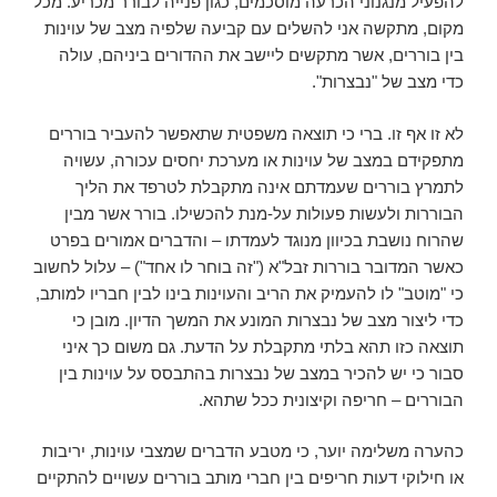
להפעיל מנגנוני הכרעה מוסכמים, כגון פנייה לבורר מכריע. מכל
מקום, מתקשה אני להשלים עם קביעה שלפיה מצב של עוינות
בין בוררים, אשר מתקשים ליישב את ההדורים ביניהם, עולה
כדי מצב של "נבצרות".
לא זו אף זו. ברי כי תוצאה משפטית שתאפשר להעביר בוררים
מתפקידם במצב של עוינות או מערכת יחסים עכורה, עשויה
לתמרץ בוררים שעמדתם אינה מתקבלת לטרפד את הליך
הבוררות ולעשות פעולות על-מנת להכשילו. בורר אשר מבין
שהרוח נושבת בכיוון מנוגד לעמדתו – והדברים אמורים בפרט
כאשר המדובר בוררות זבל"א ("זה בוחר לו אחד") – עלול לחשוב
כי "מוטב" לו להעמיק את הריב והעוינות בינו לבין חבריו למותב,
כדי ליצור מצב של נבצרות המונע את המשך הדיון. מובן כי
תוצאה כזו תהא בלתי מתקבלת על הדעת. גם משום כך איני
סבור כי יש להכיר במצב של נבצרות בהתבסס על עוינות בין
הבוררים – חריפה וקיצונית ככל שתהא.
כהערה משלימה יוער, כי מטבע הדברים שמצבי עוינות, יריבות
או חילוקי דעות חריפים בין חברי מותב בוררים עשויים להתקיים