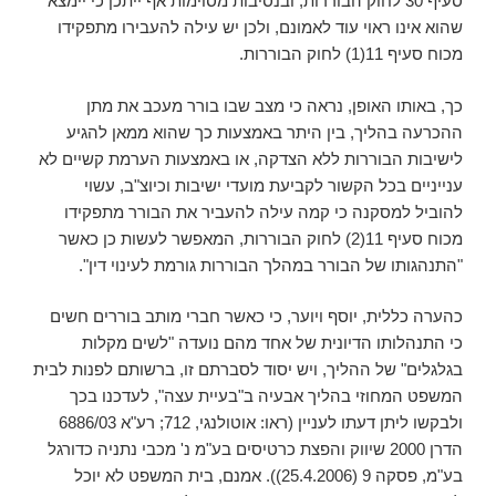
סעיף 30 לחוק הבוררות, ובנסיבות מסוימות אף ייתכן כי יימצא
שהוא אינו ראוי עוד לאמונם, ולכן יש עילה להעבירו מתפקידו
מכוח סעיף 11(1) לחוק הבוררות.
כך, באותו האופן, נראה כי מצב שבו בורר מעכב את מתן
ההכרעה בהליך, בין היתר באמצעות כך שהוא ממאן להגיע
לישיבות הבוררות ללא הצדקה, או באמצעות הערמת קשיים לא
ענייניים בכל הקשור לקביעת מועדי ישיבות וכיוצ"ב, עשוי
להוביל למסקנה כי קמה עילה להעביר את הבורר מתפקידו
מכוח סעיף 11(2) לחוק הבוררות, המאפשר לעשות כן כאשר
"התנהגותו של הבורר במהלך הבוררות גורמת לעינוי דין".
כהערה כללית, יוסף ויוער, כי כאשר חברי מותב בוררים חשים
כי התנהלותו הדיונית של אחד מהם נועדה "לשים מקלות
בגלגלים" של ההליך, ויש יסוד לסברתם זו, ברשותם לפנות לבית
המשפט המחוזי בהליך אבעיה ב"בעיית עצה", לעדכנו בכך
ולבקשו ליתן דעתו לעניין (ראו: אוטולנגי, 712; רע"א 6886/03
הדרן 2000 שיווק והפצת כרטיסים בע"מ נ' מכבי נתניה כדורגל
בע"מ, פסקה 9 (25.4.2006)). אמנם, בית המשפט לא יוכל