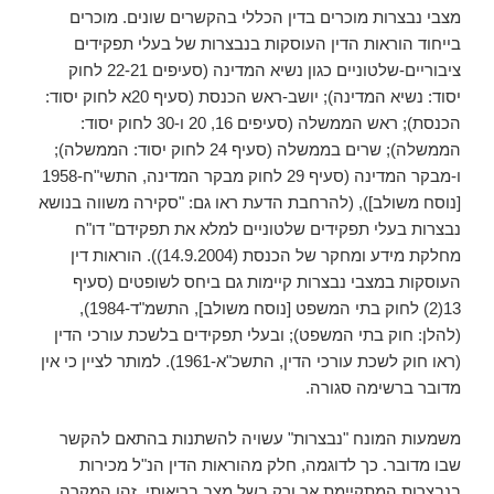
מצבי נבצרות מוכרים בדין הכללי בהקשרים שונים. מוכרים
בייחוד הוראות הדין העוסקות בנבצרות של בעלי תפקידים
ציבוריים-שלטוניים כגון נשיא המדינה (סעיפים 22-21 לחוק
יסוד: נשיא המדינה); יושב-ראש הכנסת (סעיף 20א לחוק יסוד:
הכנסת); ראש הממשלה (סעיפים 16, 20 ו-30 לחוק יסוד:
הממשלה); שרים בממשלה (סעיף 24 לחוק יסוד: הממשלה);
ו-מבקר המדינה (סעיף 29 לחוק מבקר המדינה, התשי"ח-1958
[נוסח משולב]), (להרחבת הדעת ראו גם: "סקירה משווה בנושא
נבצרות בעלי תפקידים שלטוניים למלא את תפקידם" דו"ח
מחלקת מידע ומחקר של הכנסת (14.9.2004)). הוראות דין
העוסקות במצבי נבצרות קיימות גם ביחס לשופטים (סעיף
13(2) לחוק בתי המשפט [נוסח משולב], התשמ"ד-1984),
(להלן: חוק בתי המשפט); ובעלי תפקידים בלשכת עורכי הדין
(ראו חוק לשכת עורכי הדין, התשכ"א-1961). למותר לציין כי אין
מדובר ברשימה סגורה.
משמעות המונח "נבצרות" עשויה להשתנות בהתאם להקשר
שבו מדובר. כך לדוגמה, חלק מהוראות הדין הנ"ל מכירות
בנבצרות המתקיימת אך ורק בשל מצב בריאותי. זהו המקרה