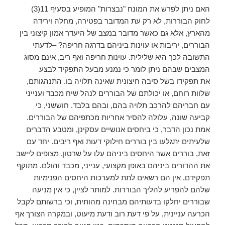
האם ניתן לפרש את המונח "נבצרות" המופיע בסעיף 11(3)
לחוק הבוררות, לא רק עת המדובר בפטירה, מחלה וירידה
מהארץ, אלא גם כאשר מדובר במצב של היעדר אמון קיצוני בין
הבוררים, יריבות או עוינות ביניהם בדרגה חריפה? –לדעתי
התשובה לכך היא שלילית. עוינות חריפה ואף ריב, אינם מסוג
המצבים שבהם ניתן לומר כי נמנע מבעל התפקיד לבצע
את תפקידו בשל סיבה חיצונית שאינה תלויה בו. התנהגותם,
שלוות רוחם, או יכולתם של הבוררים לנהל שיח מכבד וענייני
עם חבריהם להרכב תלויה בהם, ובהם בלבד. חוששני, כי
קביעה שונה, עלולה להסיר אחריות מכתפיהם של הבוררים.
אמת נכון הדבר, כי ביחסים אנושיים עסקינן, ומטבע הדברים
שלעיתים יתגלעו בין בוררים חילוקי דעות ואף ריבים. יחד עם
זאת, בוררים אשר היחסים ביניהם עלו על שרטון, מצופים ליישב
את ההדורים ביניהם באופן מקצועי, ענייני, מכבד והולם. מתוקף
תפקידם, אין הם רשאים לתת למערכות היחסים הפנימיות
שלהם להפריע להליך הבוררות. למותר לציין, כי אין מניעה
שבוררים יחלקו בדעותיהם מבחינה מהותית, וכי ברשותם לקבל
הכרעה עניינית, על פי דעת רוב ודעת מיעוט, ובמקרה הצורך אף