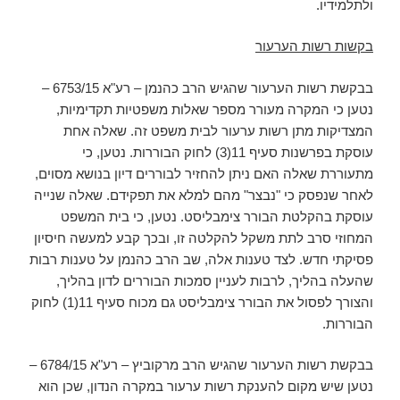
ולתלמידיו.
בקשות רשות הערעור
בבקשת רשות הערעור שהגיש הרב כהנמן – רע"א 6753/15 –
נטען כי המקרה מעורר מספר שאלות משפטיות תקדימיות,
המצדיקות מתן רשות ערעור לבית משפט זה. שאלה אחת
עוסקת בפרשנות סעיף 11(3) לחוק הבוררות. נטען, כי
מתעוררת שאלה האם ניתן להחזיר לבוררים דיון בנושא מסוים,
לאחר שנפסק כי "נבצר" מהם למלא את תפקידם. שאלה שנייה
עוסקת בהקלטת הבורר צימבליסט. נטען, כי בית המשפט
המחוזי סרב לתת משקל להקלטה זו, ובכך קבע למעשה חיסיון
פסיקתי חדש. לצד טענות אלה, שב הרב כהנמן על טענות רבות
שהעלה בהליך, לרבות לעניין סמכות הבוררים לדון בהליך,
והצורך לפסול את הבורר צימבליסט גם מכוח סעיף 11(1) לחוק
הבוררות.
בבקשת רשות הערעור שהגיש הרב מרקוביץ – רע"א 6784/15 –
נטען שיש מקום להענקת רשות ערעור במקרה הנדון, שכן הוא