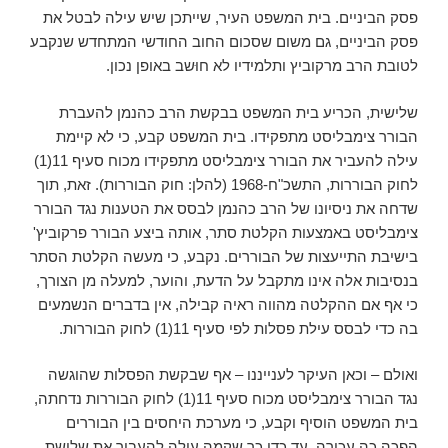
פסק הביניים. בית המשפט העיר, שייתכן שיש עילה לבטל את
פסק הביניים, גם משום שסכום החוב החודשי המתחדש שנקבע
לטובת הרב מרקוביץ ותלמידיו לא חוּשב באופן נכון.
שלישית, הכריע בית המשפט בבקשת הרב כהנמן להעברת
הבורר צימבליסט מתפקידו. בית המשפט קבע, כי לא קיימת
עילה להעביר את הבורר צימבליסט מתפקידו מכוח סעיף 11(1)
לחוק הבוררות, התשכ"ח-1968 (להלן: חוק הבוררות). זאת, תוך
שדחה את ניסיונו של הרב כהנמן לבסס את הטענות נגד הבורר
צימבליסט באמצעות הקלטת סתר, אותה ביצע הבורר פרקוביץ'
בישיבת התייעצות של הבוררים. נקבע, כי מעשה הקלטת הסתר
בנסיבות אלה אינו מתקבל על הדעת, והוער, למעלה מן הצורך,
כי אף אם ההקלטה מהווה ראיה קבילה, אין בדברים הנשמעים
בה כדי לבסס עילת פסלות לפי סעיף 11(1) לחוק הבוררות.
ואולם – וכאן העיקר לענייננו – אף שבקשת הפסלות שהוגשה
נגד הבורר צימבליסט מכוח סעיף 11(1) לחוק הבוררות נדחתה,
בית המשפט הוסיף וקבע, כי מערכת היחסים בין הבוררים
הפכה כה עכורה, עד כדי כך שקמה עילה להעביר את שלושת