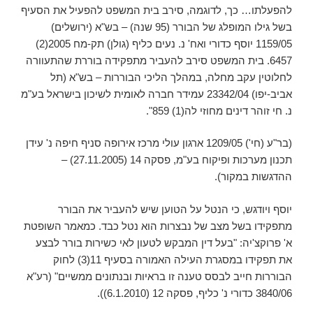
להפעלתו… כך, לדוגמה, סירב בית המשפט להפעיל את הסעיף
בשל גילו המופלג של הבורר (95 שנה) – בש"א (ירושלים)
1159/05 יוסף כדורי ואח' נ. נעים כליף (גולן) תק-מח 2005(2)
6457. בית המשפט סירב להעביר מתפקידה בוררת שהתעוורה
לחלוטין עקב מחלה, במהלך הליכי הבוררות – בש"א (תל
אביב-יפו) 23342/04 עמידר חברה לאומית לשיכון בישראל בע"מ
נ. חי זוהר דינים מחוזי לה(1) 859".
(בר"ע (חי') 1209/05 ארגון עולי מרכז אירופה סניף חיפה נ' עידן
תכנון מערכות ופיקוח בע"מ, פסקה 14 (27.11.2005) –
ההדגשות במקור).
יוסף ויודגש, כי הנטל על הטוען שיש להעביר את הבורר
מתפקידו בשל מצב של נבצרות הוא נטל כבד. כמאמר השופטת
א' פרוקצ'יה: "בעל דין המבקש לטעון לאי כשירות בורר לבצע
את תפקידו במסגרת העילה האמורה בסעיף 11(3) לחוק
הבוררות חייב לבסס טענה זו בראיות ובנתונים ממשיים" (רע"א
3840/06 כדורי נ' כליף, פסקה 12 (6.1.2010)).