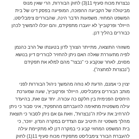
נבצרות מכוח סעיף 11(3) לחוק הבוררות, הרי שאין מנוס
מביטולה של הקביעה ההפוכה, המופיעה בפסק דינו של בית
המשפט המחוזי. משמעות הדבר הינה, שהבוררים צימבליסט,
הייזלר ופרקוביץ' לא יועברו מתפקידם, והם יוכלו להמשיך לכהן
כבוררים בהליך דנן.
משזוהי התוצאה, מתייתר הצורך לדון בטענתו של הרב כהנמן
לפיה מתעוררת שאלה האם ניתן להחזיר לבוררים דיון בנושא
מסוים, לאחר שנקבע כי "נבצר" מהם למלא את תפקידם
("נבצרות למחצה").
יצוין כי אמנם, הדעת לא נוחה מהמשך ניהול הבוררות לפני
מותב הבוררים צימבליסט, הייזלר ופרקוביץ', שעה שמערכת
היחסים הפנימית בין חלקם כה עכורה. יחד עם זאת, בהיעדר
עילה משפטית מתאימה להעברתם מהתפקיד, איני סבור כי ניתן
להרחיב את עילת ה"נבצרות", וזאת גם אם ניתן לסבור כי תוצאת
מהלך משפטי זה תיטיב עם הצדדים במקרה הנדון. יוזכר, כי
בית המשפט המחוזי קבע כי במקרה דנן לא מתקיימת עילה
להעברת הבורר צימבליסט מתפקידו מכוח סעיף 11(1) לחוק