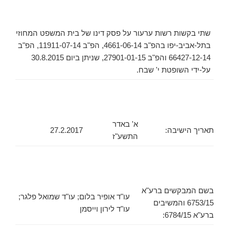
שתי בקשות רשות ערעור על פסק דינו של בית המשפט המחוזי
בתל-אביב-יפו בהפ"ב 4661-06-14, הפ"ב 11911-07-14, הפ"ב
66427-12-14 והפ"ב 27901-01-15, שניתן ביום 30.8.2015
על-ידי השופטת י' שבח.
א' באדר
תאריך הישיבה:
27.2.2017
התשע"ז
בשם המבקשים ברע"א
עו"ד אופיר בלום; עו"ד שמואל פלגר;
6753/15 והמשיבים
עו"ד לירון וייסמן
ברע"א 6784/15: