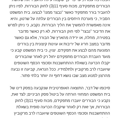
הבוררים מתפקידם, מכוח סעיף 11(3) לחוק הבוררות, לפיו ניתן
להעביר בורר מתפקיד כאשר "נבצר ממנו" לבצעו. בית המשפט
הסביר, כי מערכת היחסים בין הבוררים עלתה על שרטון, והיא
אינה מאפשרת להמשיך את הליך הבוררות. נקבע, כי ניתן לפרש
את הדיבור "נבצר" לפי חוק הבוררות, לא רק כאשר מדובר
בפטירה, מחלה, או ירידה מהארץ של הבורר, אלא גם כאשר
מדובר במצב חריג של יריבות או עוינות קיצונית בין בוררים
המונעת מהם לבצע את תפקידם. יצוין, כי בית המשפט קבע כי
מועד העברת הבוררים מתפקידם יחול רק לאחר שהבוררים
יקבלו הכרעה בשאלת ההתחשבנות וסכומי הכסף השוטפים
שיועברו לרב מרקוביץ ולתלמידיו. ככל הנראה, קביעה זו נבעה
מהרצון למנוע מצב שבו נושא דחוף זה יוותר בלתי פתור.
סיכומו של דבר, התוצאה האופרטיבית שנקבעה בפסק דינו של
בית המשפט המחוזי הורתה על ביטול פסק הביניים; לצד זאת,
נקבע כי הבוררים יועברו מתפקידם, מכוח סעיף 11(3) לחוק
הבוררות, אך זאת רק לאחר שיקבלו הכרעה סופית בשאלת
ההתחשבנות וסכומי הכסף השוטפים שיועברו לרב מרקוביץ