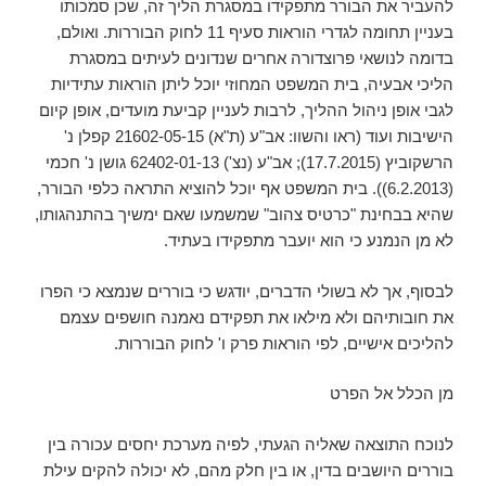
להעביר את הבורר מתפקידו במסגרת הליך זה, שכן סמכותו
בעניין תחומה לגדרי הוראות סעיף 11 לחוק הבוררות. ואולם,
בדומה לנושאי פרוצדורה אחרים שנדונים לעיתים במסגרת
הליכי אבעיה, בית המשפט המחוזי יוכל ליתן הוראות עתידיות
לגבי אופן ניהול ההליך, לרבות לעניין קביעת מועדים, אופן קיום
הישיבות ועוד (ראו והשוו: אב"ע (ת"א) 21602-05-15 קפלן נ'
הרשקוביץ (17.7.2015); אב"ע (נצ') 62402-01-13 גושן נ' חכמי
(6.2.2013)). בית המשפט אף יוכל להוציא התראה כלפי הבורר,
שהיא בבחינת "כרטיס צהוב" שמשמעו שאם ימשיך בהתנהגותו,
לא מן הנמנע כי הוא יועבר מתפקידו בעתיד.
לבסוף, אך לא בשולי הדברים, יודגש כי בוררים שנמצא כי הפרו
את חובותיהם ולא מילאו את תפקידם נאמנה חושפים עצמם
להליכים אישיים, לפי הוראות פרק ו' לחוק הבוררות.
מן הכלל אל הפרט
לנוכח התוצאה שאליה הגעתי, לפיה מערכת יחסים עכורה בין
בוררים היושבים בדין, או בין חלק מהם, לא יכולה להקים עילת