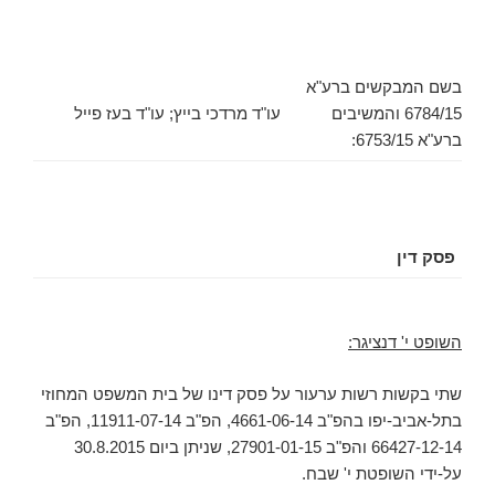
בשם המבקשים ברע"א
6784/15 והמשיבים
עו"ד מרדכי בייץ; עו"ד בעז פייל
ברע"א 6753/15:
פסק דין
השופט י' דנציגר:
שתי בקשות רשות ערעור על פסק דינו של בית המשפט המחוזי
בתל-אביב-יפו בהפ"ב 4661-06-14, הפ"ב 11911-07-14, הפ"ב
66427-12-14 והפ"ב 27901-01-15, שניתן ביום 30.8.2015
על-ידי השופטת י' שבח.