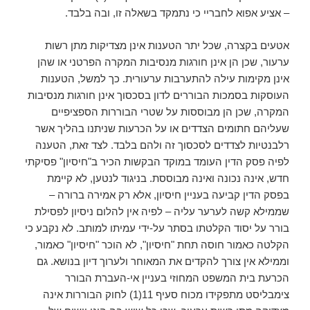
– אציע אפוא לחבריי כי נתמקד בשאלה זו, ובה בלבד.
אטעים בקצרה, שכל יתר הטענות אינן מצדיקות מתן רשות
ערעור, שכן הן אינן חורגות מנסיבות המקרה הפרטני או שהן
אינן מקימות עילה להתערבות ערעורית. כך למשל, הטענות
העוסקות בסמכות הבוררים לדון בסכסוך אינן חורגות מנסיבות
המקרה, שכן הן מבוססות על שטרי הבוררות הספציפיים
שעליהם חתומים הצדדים או על הכרעות שניתנו בהליך אשר
רלבנטיות לצדדים לסכסוך זה ולהם בלבד. לצד זאת, הטענה
לפיה פסק הדין העומד במוקד הבקשות הכיר ב"חיסיון" פסיקתי
חדש, אינה נכונה ואינה מבוססת. בניגוד לנטען, לא קיימת
בפסק הדין קביעה בעניין חיסיון, אלא רק אמירה ברורה –
שממילא קשה לערער עליה – לפיה אין להלום ניסיון לפסילת
בורר על יסוד הקלטתו בסתר על-ידי עמיתו למותב. לא נקבע כי
הקלטה כאמור חוסה תחת "חיסיון", לא הוכר "חיסיון" כאמור,
וממילא אין צורך להקדים את המאוחר ולערוך דיון בנושא. גם
הכרעת בית המשפט המחוזי בעניין אי-העברת הבורר
צימבליסט מתפקידו מכוח סעיף 11(1) לחוק הבוררות אינה