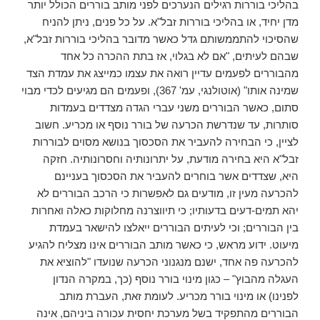
בהליכי בוררות רגילים הנערכים לפני מותב בוררים הכולל יותר
מדן יחיד, או בהליכי בוררות זבל"א. על כל פנים, ניתן להניח
שהסיכוי להתממשותם גדל כאשר מדובר בהליכי בוררות זבל"א,
שבהם לעיתים, "אם לא בגלוי, אז בתת ההכרה כל אחד
מהבוררים לפעמים עדיין רואה את עצמו כמייצג את עמדת הצד
שמינה אותו" (אוטולנגי, עמ' 367), ופעמים הם מגיעים לכדי מבוי
סתום, כאשר הבוררים משני עברי הגדה מצדדים בעמדות
סותרות, עד שנדרשת הכרעה של בורר נוסף או מכריע. חשוב
לציין, כי הבחירה להעביר את הסכסוך בנושא מסוים לבוררות
זבל"א היא בחירה מודעת, על יתרונותיה וחסרונותיה. חזקה
היא, שצדדים אשר בוחרים להעביר את הסכסוך בעניינם
להכרעה מעין זו, מודעים גם לאפשרות כי הרכב הבוררים לא
יהא תמים-דעים בדעותיו; כי תיווצרנה מחלוקות כאלה ואחרות
בין הבוררים; וכי לעיתים הבוררים ייאלצו להישאר בעמדת
מיעוט. ידוע מראש, כי כאשר מותב הבוררים אינו מצליח להגיע
להכרעה פה אחד, ישנם מנגנוני הכרעה שנועדו "להוציא את
העגלה מהבוץ" – כגון מינוי בורר נוסף (כך, במקרה הנדון
לפנינו) או מינוי בורר מכריע. לעומת זאת, העברת מותב
הבוררים מהתפקיד בשל מערכת יחסית עכורה ביניהם, אינה