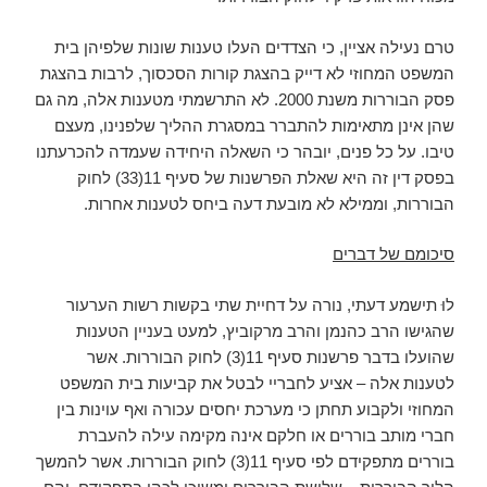
טרם נעילה אציין, כי הצדדים העלו טענות שונות שלפיהן בית
המשפט המחוזי לא דייק בהצגת קורות הסכסוך, לרבות בהצגת
פסק הבוררות משנת 2000. לא התרשמתי מטענות אלה, מה גם
שהן אינן מתאימות להתברר במסגרת ההליך שלפנינו, מעצם
טיבו. על כל פנים, יובהר כי השאלה היחידה שעמדה להכרעתנו
בפסק דין זה היא שאלת הפרשנות של סעיף 11(33) לחוק
הבוררות, וממילא לא מובעת דעה ביחס לטענות אחרות.
סיכומם של דברים
לוּ תישמע דעתי, נורה על דחיית שתי בקשות רשות הערעור
שהגישו הרב כהנמן והרב מרקוביץ, למעט בעניין הטענות
שהועלו בדבר פרשנות סעיף 11(3) לחוק הבוררות. אשר
לטענות אלה – אציע לחבריי לבטל את קביעות בית המשפט
המחוזי ולקבוע תחתן כי מערכת יחסים עכורה ואף עוינות בין
חברי מותב בוררים או חלקם אינה מקימה עילה להעברת
בוררים מתפקידם לפי סעיף 11(3) לחוק הבוררות. אשר להמשך