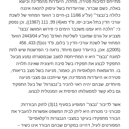
מתייחס לסיבות פטירה, מחלה, היעדרות מהמדינה וכיוצא
באלה, כשם שברור, שהיעדרות בשל עיסוק להנאה איננה
כלולה ב'נבצר'" (על"ע 11/86 בן-חיים נ' הוועד המחוזי של לשכת
עורכי הדין בתל-אביב-יפו, פ"ד מא(4) 99, 111 (1987)), וכן נפסק
כי: "הלכה היא עמנו משכבר הימים כי פירוש המושג 'נבצר'
מצביע על גורם שמעבר לשליטת האדם" (על"ע 2443/04 הוועד
המחוזי של לשכת עורכי-הדין נ' בלום, פ"ד נט(5) 433, 456
(2005)). אכן, בהיעדר טעם מיוחד, נראה כי הפרשנות שיש לתת
למונח "נבצר" היא זו המתייחסת למצב שבמסגרתו נמנע מבעל
התפקיד לבצע את תפקידו בשל סיבה חיצונית שאינה תלויה
בו. הדוגמאות הקלאסיות הן, כאמור, מניעה בשל מצב בריאותי,
פטירה או היעדרות מהמדינה; אף שייתכנו גם מצבי מניעה
מיוחדים, שבהם יהיה ראוי להכיר ב"נבצרות" של בעל התפקיד
גם בלא קשר למסוגלותו הפיסית או המנטלית לבצעו.
אשר לדיבור "נבצר" המופיע בסעיף 11(3) לחוק הבוררות;
סבורני כי מטרתו היא ליתן לבית המשפט אפשרות להעביר את
הבורר מתפקידו בעיקר במצבי הנבצרות ה"קלאסיים"
המפורטים לעיל, דהיינו במקרים שבהם הבורר אינו כשיר –