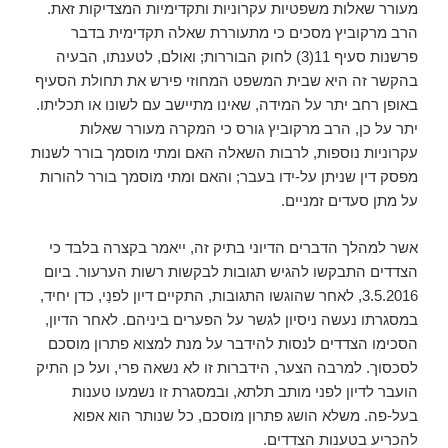
מעורר שאלות משפטיות עקרוניות ותקדימיות המצדיקות זאת.
הרב מרקוביץ מסכים כי מתעוררת שאלה תקדימית בדבר
פרשנות סעיף 11(3) לחוק הבוררות; ואולם, לטענתו, הבעיה
בהקשר זה היא שבית המשפט המחוזי פירש את תחולת הסעיף
באופן רחב יתר על המידה, שאינו מתיישב עם לשונו או תכליתו.
יתר על כן, הרב מרקוביץ גורס כי המקרה מעורר שאלות
עקרוניות נוספות, לרבות השאלה האם ומתי מוסמך בורר לשנות
מפסק דין שניתן על-ידו בעבר; והאם ומתי מוסמך בורר להורות
על מתן סעדים זמניים.
אשר למהלך הדברים הדיוני בתיק זה, ייאמר בקצרה בלבד כי
הצדדים התבקשו להגיש תגובות לבקשות רשות הערעור. ביום
3.5.2016, לאחר שהוגשו התגובות, התקיים דיון לפנַי, כדן יחיד,
במסגרתו נעשה ניסיון לגשר על הפערים ביניהם. לאחר הדיון,
הסכימו הצדדים לנסות להידבר על מנת למצוא פתרון מוסכם
לסכסוך. למרבה הצער, הידברות זו לא נשאה פרי, ועל כן התיק
הועבר לדיון לפני מותב תלתא, ובמסגרת זו נשמעו טענות
בעל-פה. משלא הושג פתרון מוסכם, כל שנותר הוא אפוא
להכריע בטענות הצדדים.