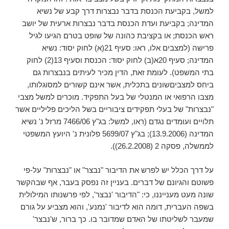
למשל, בקביעת הכנסת בדבר נבצרות דרך קבע של נשיא
המדינה; בקביעת ועדת הכנסת בדבר נבצרות ארעית של יושב
ראש הכנסת; או בקציבת כהונה של שופט בטרם הגיעו לגיל
פרישה (למצבים אלו, ראו: סעיף 21(א) לחוק יסוד: נשיא
המדינה; סעיף 20א(ב) לחוק יסוד: הכנסת וסעיף 13(2) לחוק
בתי המשפט). לעומת זאת, הדין מכיר לעיתים בנבצרות גם
ביחס למצביםשונים בתכלית, אשר אינם קשורים למסוגלותו,
מצבו הרפואי או המנטלי של בעל התפקיד. מוכרים למשל מצבי
"נבצרות" של בעלי תפקידים ציבוריים בשל הליכים פליליים אשר
תלויים ועומדים נגדם (ראו, למשל: בג"ץ 7466/06 מרזל נ' נשיא
המדינה (13.9.2006); בג"ץ 5699/07 פלונית נ' היועץ המשפטי
לממשלה, פסקה 2 (26.2.2008)).
על דרך הכלל יש לפרש את הדיבור "נבצר" או "נבצרות" על-פי
פשוטם והגיונם של דברים. בעניין זה נפסק בעבר, אף שבהקשר
שונה מעט מענייננו, כי: "הדיבור 'נבצר', לפי פרשנותו המילולית
בשפה העברית, דומה הוא לדיבור 'נמנע', והוא מצביע על גורם
שמעבר לשליטתו של האדם שמדובר בו. כך ברור, ש'נבצר'