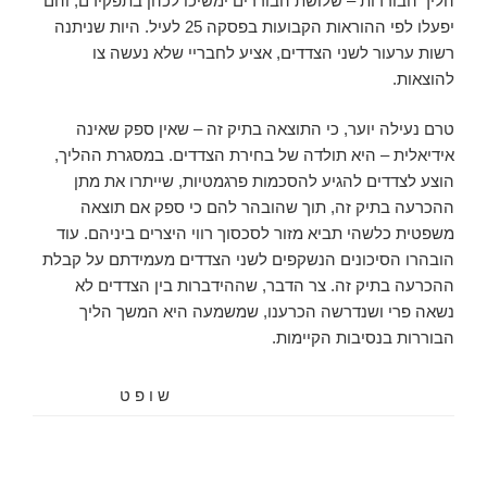
הליך הבוררות – שלושת הבוררים ימשיכו לכהן בתפקידם, והם
יפעלו לפי ההוראות הקבועות בפסקה 25 לעיל. היות שניתנה
רשות ערעור לשני הצדדים, אציע לחבריי שלא נעשה צו
להוצאות.
טרם נעילה יוער, כי התוצאה בתיק זה – שאין ספק שאינה
אידיאלית – היא תולדה של בחירת הצדדים. במסגרת ההליך,
הוצע לצדדים להגיע להסכמות פרגמטיות, שייתרו את מתן
ההכרעה בתיק זה, תוך שהובהר להם כי ספק אם תוצאה
משפטית כלשהי תביא מזור לסכסוך רווי היצרים ביניהם. עוד
הובהרו הסיכונים הנשקפים לשני הצדדים מעמידתם על קבלת
ההכרעה בתיק זה. צר הדבר, שההידברות בין הצדדים לא
נשאה פרי ושנדרשה הכרענו, שמשמעה היא המשך הליך
הבוררות בנסיבות הקיימות.
ש ו פ ט