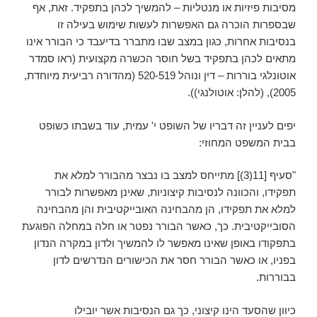
מסיבות פיזיות או מנטליות – להמשיך לכהן בתפקיד. זאת, אף
שבספרות הוכרה גם האפשרות לעשות שימוש בעילה זו
בנסיבות אחרות, כגון במצב שבו מתברר בדיעבד כי הבורר אינו
מתאים לכהן בתפקיד בשל חוסר הכשרה מקצועית (ראו סמדר
אוטונלגי בוררות – דין ונוהל 520-519 (מהדורה רביעית מיוחדת,
2005), (להלן: אוטולנגי)).
יפים לעניין זה דבריו של השופט י' עמית, עוד בשבתו כשופט
בבית המשפט המחוזי:
"סעיף [11(3)] מתייחס למצב בו נבצר מהבורר למלא את
תפקידו, והכוונה לנסיבות קיצוניות, שאינן מאפשרות לבורר
למלא את תפקידו, הן מהבחינה האובייקטיבית והן מהבחינה
הסובייקטיבית. כך, כאשר הבורר נפטר או חלה במחלה הפוגעת
בתפקודו באופן שאינו מאפשר לו להמשיך ולדון במקרה הנדון
בפניו, או כאשר הבורר חסר את הכישורים הנדרשים לדון
בבוררות.
כיוון שהסעד הינו קיצוני, כך גם הנסיבות אשר יובילו