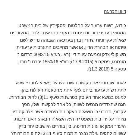
דיון והכרעה
כידוע, רשות ערעור על החלטות ופסקי דין של בית המשפט
המחוזי בענייני בוררות ניתנת במקרים חריגים בלבד, המעוררים
שאלות עקרוניות שהדיון בהן בערכאה הגבוהה נדרש לשם
פיתוח או הבהרת הדין, או אשר מחייבים התערבות ערעורית
משיקולי צדק ומניעת עיוות דין (ראו: רע"א 3082/15 ברדוגו נ'
מונסנגו, פסקה 5 (17.8.2015); רע"א 1550/16 יפרח נ' נורני,
פסקה 5 (1.3.2016)).
לאחר שבחנתי את בקשות רשות הערעור, אציע לחבריי שלא
לתת רשות ערעור ביחס לאף אחת מהטענות העולות בהן,
למעט בנושא אחד העוסק בפרשנות סעיף 11(3) לחוק הבוררות.
הגם שהצדדים מנסים לשוות, כל אחד לבקשתו שלו, נופך
עקרוני, סבורני כי השאלה העקרונית היחידה אשר מצדיקה דיון
מיוחד על-ידי בית משפט זה היא השאלה הבאה: האם יריבות,
היעדר אמון או עוינות חריפה, בין בוררים היושבים יחד בדין,
עשויים להקים עילת נבצרות מכוח סעיף 11(3) לחוק הבוררות?