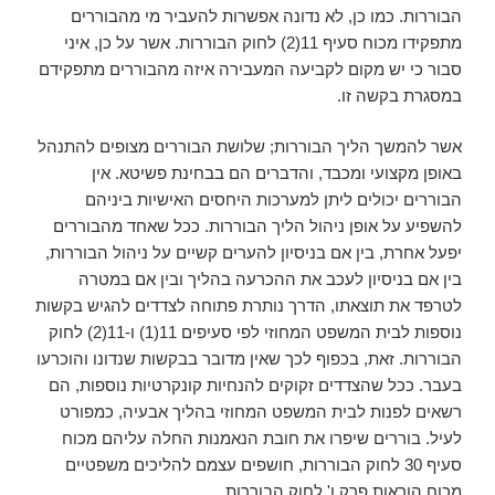
הבוררות. כמו כן, לא נדונה אפשרות להעביר מי מהבוררים
מתפקידו מכוח סעיף 11(2) לחוק הבוררות. אשר על כן, איני
סבור כי יש מקום לקביעה המעבירה איזה מהבוררים מתפקידם
במסגרת בקשה זו.
אשר להמשך הליך הבוררות; שלושת הבוררים מצופים להתנהל
באופן מקצועי ומכבד, והדברים הם בבחינת פשיטא. אין
הבוררים יכולים ליתן למערכות היחסים האישיות ביניהם
להשפיע על אופן ניהול הליך הבוררות. ככל שאחד מהבוררים
יפעל אחרת, בין אם בניסיון להערים קשיים על ניהול הבוררות,
בין אם בניסיון לעכב את ההכרעה בהליך ובין אם במטרה
לטרפד את תוצאתו, הדרך נותרת פתוחה לצדדים להגיש בקשות
נוספות לבית המשפט המחוזי לפי סעיפים 11(1) ו-11(2) לחוק
הבוררות. זאת, בכפוף לכך שאין מדובר בבקשות שנדונו והוכרעו
בעבר. ככל שהצדדים זקוקים להנחיות קונקרטיות נוספות, הם
רשאים לפנות לבית המשפט המחוזי בהליך אבעיה, כמפורט
לעיל. בוררים שיפרו את חובת הנאמנות החלה עליהם מכוח
סעיף 30 לחוק הבוררות, חושפים עצמם להליכים משפטיים
מכוח הוראות פרק ו' לחוק הבוררות.