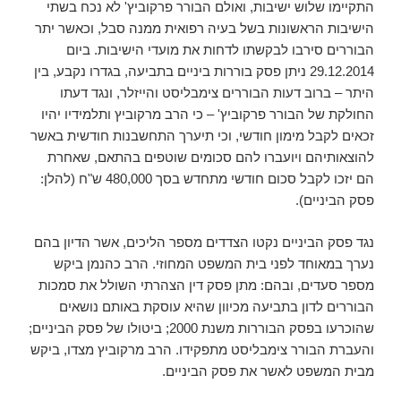
התקיימו שלוש ישיבות, ואולם הבורר פרקוביץ' לא נכח בשתי
הישיבות הראשונות בשל בעיה רפואית ממנה סבל, וכאשר יתר
הבוררים סירבו לבקשתו לדחות את מועדי הישיבות. ביום
29.12.2014 ניתן פסק בוררות ביניים בתביעה, בגדרו נקבע, בין
היתר – ברוב דעות הבוררים צימבליסט והייזלר, ונגד דעתו
החולקת של הבורר פרקוביץ' – כי הרב מרקוביץ ותלמידיו יהיו
זכאים לקבל מימון חודשי, וכי תיערך התחשבנות חודשית באשר
להוצאותיהם ויועברו להם סכומים שוטפים בהתאם, שאחרת
הם יזכו לקבל סכום חודשי מתחדש בסך 480,000 ש"ח (להלן:
פסק הביניים).
נגד פסק הביניים נקטו הצדדים מספר הליכים, אשר הדיון בהם
נערך במאוחד לפני בית המשפט המחוזי. הרב כהנמן ביקש
מספר סעדים, ובהם: מתן פסק דין הצהרתי השולל את סמכות
הבוררים לדון בתביעה מכיוון שהיא עוסקת באותם נושאים
שהוכרעו בפסק הבוררות משנת 2000; ביטולו של פסק הביניים;
והעברת הבורר צימבליסט מתפקידו. הרב מרקוביץ מצדו, ביקש
מבית המשפט לאשר את פסק הביניים.