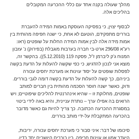
מהלך שעולה בקנה אחד עם כללי ההכרעה המקובלים
בהליכים אלה.
לבסוף יצוין, כי בפסיקה העוסקת באמות המידה להעברת
בוררים מתפקידם, הוטעם לא אחת, כי ישנה חפיפה מהותית בין
אמות מידה אלה לבין אמות המידה החלות על שופטים (ראו:
רע"א 296/08 ארט-בי חברה בערבות מוגבלת (בפירוק) נ' עזבון
המנוח ג'ק ליברמן ז"ל, פסקה 119 (5.12.2010)). בהקשר זה,
מוצא אני לנכון להדגיש, כי כפי שקשה להעלות על הדעת בקשה
לפסלות שופטים על יסוד עוינות או מערכת יחסים עכורה
ביניהם, כך קשה להעלות על הדעת בקשה דומה לגבי בוררים.
ודוק, כאשר ישנה חוסר הסכמה מהותית בין חברים למותב
שופטים, מחלוקת זו – שהיא אינהרנטית להליכים שיפוטיים; ויש
הרואים בה אפילו ערך – נותרת עניינית, והיא באה לידי ביטוי
במסגרת ההכרעה הכתובה. כך צריך להיות גם כאשר מדובר
בהכרעה המתקבלת על-ידי מותב בוררים.
סיכומו של דבר: איני סבור כי מערכת יחסים עכורה, יריבות,
היעדר אמון או עוינות חריפה, בין בוררים היושבים יחד בדין,