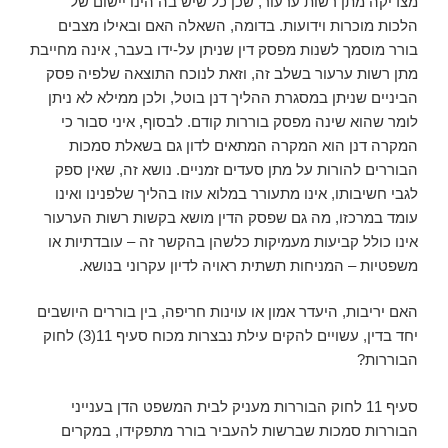
מצדיקה מתן רשות ערעור, שכן כל שיש בה הינו יישום של
הלכות מוכרות וידועות. בדומה, השאלה האם ובאילו מצבים
בורר מוסמך לשנות מפסק דין שניתן על-ידו בעבר, אינה מחייבת
מתן רשות ערעור בשלב זה, וזאת לנוכח התוצאה שלפיה פסק
הביניים שניתן במסגרת ההליך דנן בוטל, ולכן ממילא לא ניתן
לומר שהוא שינה מפסק בוררות קודם. לבסוף, איני סבור כי
המקרה דנן הוא המקרה המתאים לדון גם בשאלת סמכות
הבוררים להורות על מתן סעדים זמניים. נושא זה, שאין ספק
לגבי חשיבותו, אינו מתעורר במלוא עוזו בהליך שלפנינו ואינו
עומד במרכזו, מה גם שפסק הדין מושא בקשות רשות הערעור
אינו כולל קביעות מעמיקות כלשהן בהקשר זה – עובדתיות או
משפטיות – המניחות תשתית ראויה לדיון עקרוני בנושא.
האם יריבות, היעדר אמון או עוינות חריפה, בין בוררים היושבים
יחד בדין, עשויים להקים עילת נבצרות מכוח סעיף 11(3) לחוק
הבוררות?
סעיף 11 לחוק הבוררות מעניק לבית המשפט הדן בענייני
הבוררות סמכות שברשות להעביר בורר מתפקידו, במקרים