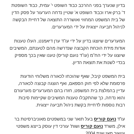
בדיון שנערך בפני ההרכב כבוד השופט י' עמית, כבוד השופטת
ד' ברק-ארז וכבוד השופט א' שטיין נדחה הערעור על פסק הדין
של בית המשפט המחוזי ואושררה התוצאה של דחיית הבקשה
לניהול תביעה ייצוגית על ידי המערערים.
המערערים שיוצגו בדיון על ידי עו"ד ערן דיאמנט, העלו טענות
אודות מידת הוכחת הקבוצה שנדרשה מהם לטענתם, המשיבים
שיוצגו על ידי הח"מ (עו"ד נועם קוריס) טענו שאין בכך מספיק
בכדי לשנות את תוצאת הדיון.
בית המשפט קיבל, שאף שהוכחו לכאורה משלוחי הודעות
פרסומת שלא לפי חוק הספאם, ואף הוצגה קבוצה לכאורה,
עדיין בהמלצת בית המשפט, חזרו בהם המערערים מערעורם
והוא נדחה, כך שהתקבלו טענות המשיבים שקיימות סיבות
רבות נוספות לדחיית בקשת ניהול תביעה ייצוגית.
עו”ד
נועם קוריס
בעל תואר שני במשפטים מאוניברסיטת בר
אילן, משרד
נועם קוריס
ושות’ עורכי דין עוסק בייצוג משפטי
וגישור מאז שנת 2004.