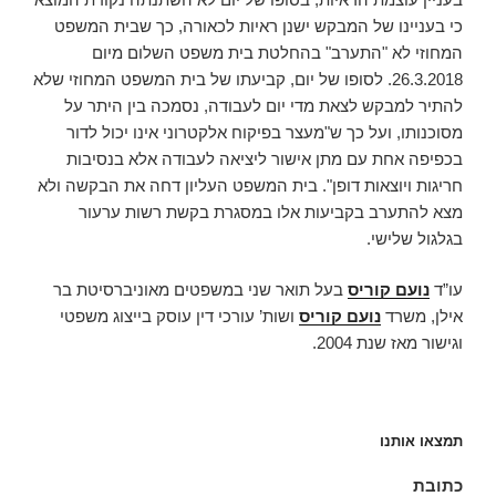
כי בעניינו של המבקש ישנן ראיות לכאורה, כך שבית המשפט
המחוזי לא "התערב" בהחלטת בית משפט השלום מיום
26.3.2018. לסופו של יום, קביעתו של בית המשפט המחוזי שלא
להתיר למבקש לצאת מדי יום לעבודה, נסמכה בין היתר על
מסוכנותו, ועל כך ש"מעצר בפיקוח אלקטרוני אינו יכול לדור
בכפיפה אחת עם מתן אישור ליציאה לעבודה אלא בנסיבות
חריגות ויוצאות דופן". בית המשפט העליון דחה את הבקשה ולא
מצא להתערב בקביעות אלו במסגרת בקשת רשות ערעור
בגלגול שלישי.
עו”ד
נועם קוריס
בעל תואר שני במשפטים מאוניברסיטת בר
אילן, משרד
נועם קוריס
ושות’ עורכי דין עוסק בייצוג משפטי
וגישור מאז שנת 2004.
תמצאו אותנו
כתובת