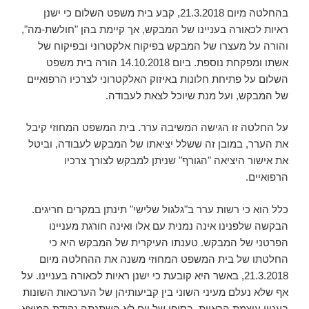
בהחלטה מיום 21.3.2018, קבע בית משפט השלום כי ישנן
ראיות לכאורה בעניינו של המבקש, אך קיימת בהן "חולשת-מה",
והורה על מעצרו של המבקש בפיקוח אלקטרוני ובפיקוח של
אשתו ומפקחת נוספת. ביום 14.10.2018 הורה בית משפט
השלום על פתיחת חלונות באיזוק האלקטרוני לצרכיו הרפואיים
של המבקש, ועל מנת שיוכל לצאת לעבודה.
על החלטה זו הגישה המשיבה ערר. בית המשפט המחוזי קיבל
את הערר, במובן זה ששלל יציאתו של המבקש לעבודה, וביטל
את אישור היציאה "הגורף" שניתן למבקש לצורך צרכיו
הרפואיים.
כלל הוא כי רשות ערר ב"גלגול שלישי" תינתן במקרים חריגים.
הבקשה שלפנינו אינה נמנית עם אלו ואינה חורגת מעניינו
הפרטני של המבקש. טענתו העיקרית של המבקש היא כי
החלטתו של בית המשפט המחוזי משנה את ההחלטה מיום
21.3.2018, באשר היא קובעת כי ישנן ראיות לכאורה בעניינו. על
אף שלא נעלם מעיני השוני בין קביעותיהן של הערכאות השונות
בעניין עוצמת הראיות, בסופו של יום לא השתנתה נקודת המוצא