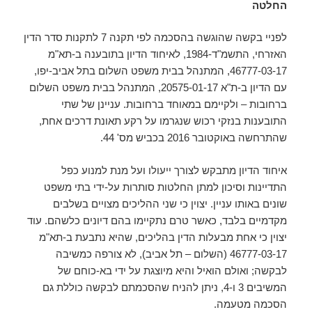
החלטה
לפניי בקשה שהוגשה בהסכמה לפי תקנה 7 לתקנות סדר הדין
האזרחי, התשמ"ד-1984, לאיחוד הדיון בתובענה ב-תא"מ
46777-03-17, המתנהל בבית משפט השלום בתל אביב-יפו,
עם הדיון ב-ת"א 20575-01-17, המתנהל בבית משפט השלום
ברחובות – ולקיימם במאוחד ברחובות. עניינן של שתי
התובענות בנזקי רכוש שנגרמו על רקע תאונת דרכים אחת,
שהתרחשה באוקטובר 2016 בכביש מס' 44.
איחוד הדיון מתבקש לצורך ייעולו ועל מנת למנוע כפל
התדיינות וסיכון למתן החלטות סותרות על-ידי בתי משפט
שונים באותו עניין. יצוין כי שני ההליכים מצויים בשלבים
מקדמיים בלבד, כאשר טרם נתקיימו בהם דיונים כלשהם. עוד
יצוין כי אחת מבעלות הדין בהליכים, שהיא נתבעת ב-תא"מ
46777-03-17 (השלום – תל אביב), לא צורפה כמשיבה
לבקשה; ואולם הואיל והיא מיוצגת על ידי בא-כוחם של
המשיבים 3 ו-4, ניתן להניח שהסכמתם לבקשה כוללת גם
הסכמה מטעמה.