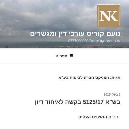
ילוג
תוכן
נועם קוריס עורכי דין ומגשרים
עו"ד נועם קוריס טל' 0777060058
תפריט
תגית:
הפניקס חברה לביטוח בע"מ
פורסם
8 ביולי 2015
ב
בש"א 5125/17 בקשה לאיחוד דיון
בבית המשפט העליון