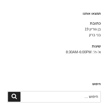
תמצאו אותנו
כתובת
בן גוריון 19
בני ברק
שעות
א'-ה': 8:30AM-6:00PM
חיפוש
חפש:
חיפוש