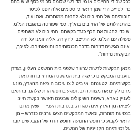
ככל שבידי החייבים או מי מדורשי שלומם סכומי כסף שיש בהם
כדי לסייע, הרי שמן הראוי כי סכומים אלה יופנו לכיסוי
חובותיהם של החייבים ולא להנאה ממותרות. זאת ועוד,
בהתנהלותם של החייבים בהליך, כפי שפורטה בתגובת המ"מ,
יש כדי להטות את הכף כנגד בקשתם. החייבים לא משתפים
פעולה עם המ"מ, לא התייצבו לחקירה, אליה זומנו על ידה
ואינם מגישים דו"חות בדבר הכנסותיהם והוצאותיהם. לפיכך,
הבקשות נדחות".
מכאן הבקשות לרשות ערעור שלפני בית המשפט העליון, בגדרן
טוענים המבקשים כי שגה בית המשפט המחוזי בדחותו את
בקשותיהם. לטענתם, אי ביטול צו עיכוב היציאה מהארץ, מונע
מהם לקיים את מצוות דתם, ופוגע בחופש הדת שלהם. בהתאם
לעניין טאהא, רשימת השיקולים שבגינם תאושר בקשת חייב
ליציאה מן הארץ אינה סגורה. בנסיבות העניין – שאין מדובר
בנסיעת מותרות, וכאשר המבקשים הציגו ערבים כנדרש – מן
הראוי לקבוע כי חופש התנועה וחופש הדת של המבקשים גובר
על זכויותיהם הקנייניות של הנושים.