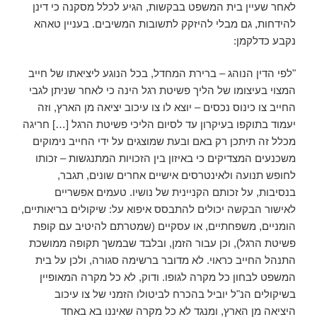
לאחר שעיין בית המשפט בבקשות, הגיע לכלל מסקנה כי דינן
להידחות, גם מבלי להיזקק לתשובות המשיבים. בעניין טאהא
נקבע כדלקמן:
"לפי הדין הנוהג – ברירת המחדל, בכל הנוגע ליציאתו של חייב
המצוי בעיצומו של הליך פשיטת רגל הינה כי לאחר שניתן לגבי
החייב צו כינוס נכסים – יוצא לו צו עיכוב יציאה מן הארץ, וזה
יעמוד בתוקפו בעיקרון עד לסיום הליכי פשיטת הרגל […] חריגה
מכלל זה תיתכן רק באם ובעת שמוצגים על ידי החייב נימוקים
משכנעים המצדיקים כי באיזון בין הזכויות המתנגשות – זכותו
לחופש תנועה ולאינטרסים אישיים אחרים שונים, תגבר,
בנסיבות, על זכותם הקניינית של נושיו. טעמים אפשריים
לאישור הבקשה יכולים להתבסס איפוא על: שיקולים בריאותיים,
הומניים, משפחתיים, או עסקיים (שמטרתם להיטיב עם קופת
פשיטת הרגל), וכן עבור הזמן, ובלבד שבמשך תקופה ממושכת
התנהל החייב כראוי. לא מדובר ברשימה סגורה, ולכן על בית
המשפט לבחון כל מקרה לגופו. ודוק, לא כל מקרה המאופיין
בשיקולים הנ"ל יוביל בהכרח לביטולו הזמני של צו עיכוב
היציאה מן הארץ, ומנגד לא כל מקרה שאיננו בא באחד