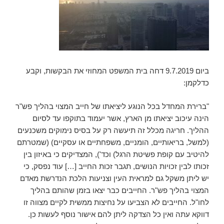
ביום 9.7.2019 דחה בית המשפט המחוזי את הבקשות, וקבע
כדלקמן:
"ברירת המחדל בכל הנוגע ליציאתו של חייב המצוי בהליך פש"ר
הינה עיכוב יציאתו מן הארץ, אשר יעמוד בתוקפו עד לסיום
ההליך. חריגה מכלל זה תיעשה רק על בסיס נימוקים משכנעים
(למשל, בריאותיים, הומניים, משפחתיים או עסקיים) (שמטרתם
להיטיב עם קופת פשיטת הרגל) וכד'), המצדיקים כי באיזון בין
זכותו לבין זכויות הנושים, תגבר זכות החייב […] עוד נפסק, כי
יש ליתן משקל גם למראית העין וצניעות הלכת הנדרשת מאדם
המצוי בהליך פש"ר. החייבים כבר יצאו בזמן שהותם בהליך
לחו"ל. החייבים לא הצביעו על נחיצות ממשית לקיים מצווה זו
דווקא עתה ואין כל הצדקה ליתן להם אישור נוסף לעשות כן.