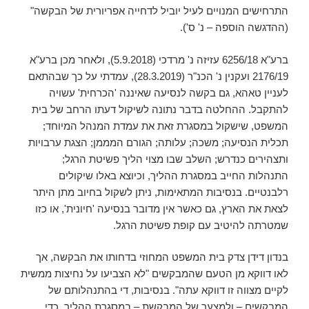
התרחישים המנויים לעיל יוביל לדחייה אפריורית של הבקשה"
(ההדגשה הוספה – נ' ס').
ברע"א 6256/18 עזיזה נ' מרדכי (5.9.2018), ולאחר מכן ברע"א
2176/19 ועקנין נ' הכנ"ר (28.3.2019), עמדתי על כך שבהתאם
לעניין טאהא, גם בקשה לנסיעה שאיננה 'הכרחית' עשויה
להתקבל. ההחלטה בדבר נתונה לשיקול דעתו הרחב של בית
המשפט, שישקול במסגרת זאת את עמדת המנהל המיוחד;
תכלית הנסיעה; משכה; עלותה; הגורם המממן; הצגת ערבויות
ותצהירים כנדרש; השלב שבו מצוי הליך פשיטת הרגל;
התנהלות החייב במסגרת ההליך, וכיוצא באלו שיקולים
רלבנטיים. בנסיבות המתאימות, ניתן לשקול בחיוב מתן היתר
לצאת את הארץ, גם כאשר אין מדובר בנסיעה 'חיונית', או כזו
שמטרתה להיטיב עם קופת פשיטת הרגל.
בנדון דידן צדק בית המשפט המחוזי בדחותו את הבקשה, אך
לאו דווקא מן הטעם שהמבקשים "לא הצביעו על נחיצות ממשית
לקיים מצווה זו דווקא עתה". בנסיבות, די בהתנהלותם של
המבקשים – ולמצער של המבקשת – במסגרת ההליך, כדי