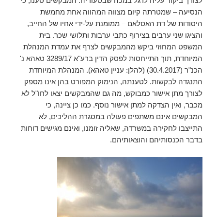
לצורך ביקור עליה לרגל במכה שבסעודיה. המבקשים טענו, כי
הנסיעה – שמטרתה קיום מצווה המהווה אחת מחמשת
היסודות של דת האסלאם – ממומנת על-ידי אחיו של החייב,
והציגו שני ערבים בצירוף כתבי ערבות ותלושי שכר. בית
המשפט המחוזי ביקש מהמבקשים לצרף את עמדת המנהלת
המיוחדת, תוך התייחסות לפסק הדין ברע"א 3289/17 טאהא נ'
הכנ"ר (30.4.2017) (להלן: עניין טאהא). המנהלת המיוחדת
התנגדה לבקשות. לטענתה, הנימוק המפורט בהן אינו מספק
לצורך מתן אישור כמבוקש, מה גם שהמבקשים יצאו לחו"ל לא
מכבר, ואין הצדקה למתן אישור נוסף. כמו כן ציינה, כי
המבקשים אינם משתפים פעולה במסגרת ההליכים, לא
התייצבו לחקירה במשרדה, שאליה זומנו, ואינם מגישים דוחות
בדבר הכנסותיהם והוצאותיהם.