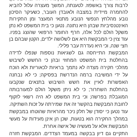
לרבות צורך באשפוז. לטענתה, המשך מעצרה עלול להביא
להחמרה מיידית במצבה ולאובדן העובר, כשעיקר הסיכון
נובע מהלחץ הנפשי הנובע מתנאי המעצר ומן החקירות
האינטנסיביות שבהן היא נתונה. נטען כי בית המשפט לא נתן
משקל הולם לכל אלה, חרף החומר הרפואי שהוצג בפניו.
עוד צוין כי המבקשת היא אם לשלושה ילדים, הקטן שבהם בן
חצי שנה, וכי היא נעדרת עבר פלילי.
המבקשת התייחסה גם לשגיאות נוספות שנפלו לדידה
בהחלטת בית המשפט המחוזי ובהן כי החשש לשיבוש
מהלכי חקירה מצדה לא נתמך בראיות לכאוריות ולא הוכח
על ידי המשיבה ברמה הנדרשת בפסיקה; כי לא נבחנה
האפשרות לאיין את חשש השיבוש בתנאים שנקבעו
בהחלטת השחרור; כי לא ניתן משקל הולם למעורבותה
המוגבלת בפרשה; וכי בית המשפט לא היה רשאי לזקוף
לחובת המבקשת בהקשר זה את שמירתה על זכות השתיקה.
עוד נטען כי יסודן של חלק ניכר מהראיות שהוטחו במבקשת
במהלך החקירה הוא בטעות, שכן הן אינן מעידות על מעשי
המבקשת אלא על מעשיה של אישה אחרת.
התקיים גם דיון בבקשה במעמד הצדדים. המבקשת חזרה