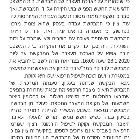
כי יש להורות על הארכת מעצרה של המבקשת. בית המשפט
הדגיש את החשש מפני שיבוש חקירה על ידי המבקשת, ואף
סבר כי נשקפת ממנה מסוכנות עקב העבירות המיוחסות לה.
עוד צוין כי המבקשת עבדה בעסק שהוא צומת מרכזי
בפרשה, וכי מעמדה בו אינו זניח. זאת ועוד, לו הייתה
המבקשת משתפת פעולה עם חוקריה ולא שומרת על זכות
השתיקה, היה בכך כדי לקדם את החקירה. בית המשפט
הורה אפוא על הארכת מעצרה של המבקשת עד ליום
28.1.2020 שעה 16:00. בצד זאת הורה לשב"ס להביא את
המבקשת לבדיקה במר"ש כדי לבחון את האפשרות שתיעצר
במסגרת זו ושם תזכה לטיפול הרפואי שלו היא זקוקה.
מכאן הבקשה שנדונה בעליון. טענתה המרכזית של
המבקשת היא כי מצבה הרפואי מחייב את שחרורה בתנאים
שנקבעו בהחלטת בית משפט השלום, או לחלופין קיצור
משמעותי של תקופת המעצר הנוספת. כעולה מן הבקשה,
המבקשת נמצאת בשבוע העשירי להריונה המוגדר כהריון
בסיכון גבוה, כשיש חשש ממשי ומוחשי להפלה ולאובדן
העובר. המבקשת זקוקה לטיפול הורמונלי רציף שגורמי
הרפואה בשב"ס אינם ערוכים לספקו. בהקשר זה צוין גם כי
גם הריונותיה הקודמים של המבקשת היו הריונות בסיכון,