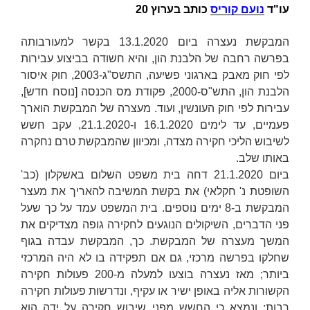
עו"ד
נועם קוריס
כותב בערוץ 20
המבקשת נעצרה ביום 13.1.2020 בקשר למעורבותה
בפרשה רחבה של הלבנת הון, והיא חשודה בביצוע עבירות
לפי חוק מאבק בארגוני פשיעה, התשס"ג-2003, חוק איסור
הלבנת הון, התש"ס-2000, פקודת מס הכנסה [נוסח חדש],
עבירות לפי חוק העונשין, ועוד. מעצרה של המבקשת הוארך
פעמיים, עד לימים 16.1.2020 ו-21.1.2020, עקב חשש
לשיבוש הליכי חקירה מצדה, ומכיוון שהמבקשת טרם נחקרה
באותו שלב.
ביום 21.1.2020 דחה בית משפט השלום באשקלון (כב'
השופטת
נ' חקלאי
) את בקשת המשיבה להאריך את מעצר
המבקשת ב-8 ימים נוספים. בית המשפט עמד על כך שעל
פני הדברים, השיקולים הנוגעים לחקירה גופה מצדיקים את
המשך מעצרה של המבקשת. כך, המבקשת עבדה בגוף
שחלקו בפרשה מרכזי, גם אם תפקידה בו לא היה המרכזי
ביותר; מאז נעצרה בוצעו למעלה מ-200 פעולות חקירה
הקשורות אליה באופן ישיר או עקיף, ונדרשות פעולות חקירה
רבות; ונמצא כי החשש מפני שיבוש חקירה על ידה הוא