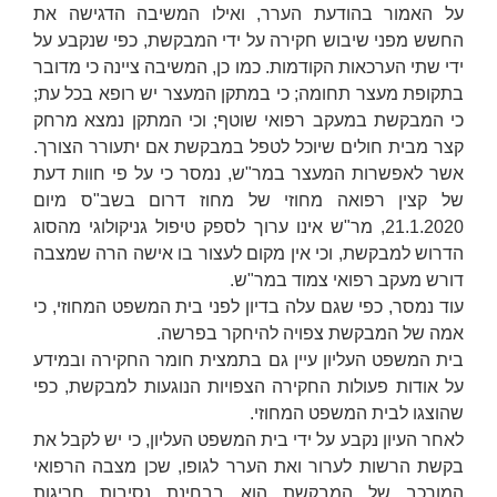
על האמור בהודעת הערר, ואילו המשיבה הדגישה את
החשש מפני שיבוש חקירה על ידי המבקשת, כפי שנקבע על
ידי שתי הערכאות הקודמות. כמו כן, המשיבה ציינה כי מדובר
בתקופת מעצר תחומה; כי במתקן המעצר יש רופא בכל עת;
כי המבקשת במעקב רפואי שוטף; וכי המתקן נמצא מרחק
קצר מבית חולים שיוכל לטפל במבקשת אם יתעורר הצורך.
אשר לאפשרות המעצר במר"ש, נמסר כי על פי חוות דעת
של קצין רפואה מחוזי של מחוז דרום בשב"ס מיום
21.1.2020, מר"ש אינו ערוך לספק טיפול גניקולוגי מהסוג
הדרוש למבקשת, וכי אין מקום לעצור בו אישה הרה שמצבה
דורש מעקב רפואי צמוד במר"ש.
עוד נמסר, כפי שגם עלה בדיון לפני בית המשפט המחוזי, כי
אמה של המבקשת צפויה להיחקר בפרשה.
בית המשפט העליון עיין גם בתמצית חומר החקירה ובמידע
על אודות פעולות החקירה הצפויות הנוגעות למבקשת, כפי
שהוצגו לבית המשפט המחוזי.
לאחר העיון נקבע על ידי בית המשפט העליון, כי יש לקבל את
בקשת הרשות לערור ואת הערר לגופו, שכן מצבה הרפואי
המורכב של המבקשת הוא בבחינת נסיבות חריגות