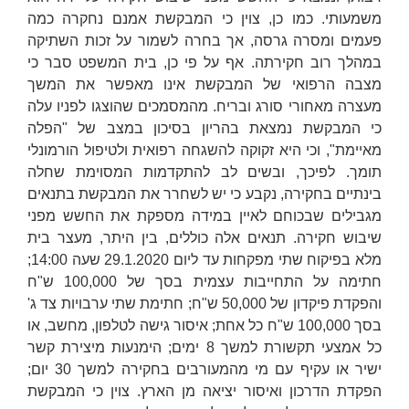
משמעותי. כמו כן, צוין כי המבקשת אמנם נחקרה כמה
פעמים ומסרה גרסה, אך בחרה לשמור על זכות השתיקה
במהלך רוב חקירתה. אף על פי כן, בית המשפט סבר כי
מצבה הרפואי של המבקשת אינו מאפשר את המשך
מעצרה מאחורי סורג ובריח. מהמסמכים שהוצגו לפניו עלה
כי המבקשת נמצאת בהריון בסיכון במצב של "הפלה
מאיימת", וכי היא זקוקה להשגחה רפואית ולטיפול הורמונלי
תומך. לפיכך, ובשים לב להתקדמות המסוימת שחלה
בינתיים בחקירה, נקבע כי יש לשחרר את המבקשת בתנאים
מגבילים שבכוחם לאיין במידה מספקת את החשש מפני
שיבוש חקירה. תנאים אלה כוללים, בין היתר, מעצר בית
מלא בפיקוח שתי מפקחות עד ליום 29.1.2020 שעה 14:00;
חתימה על התחייבות עצמית בסך של 100,000 ש"ח
והפקדת פיקדון של 50,000 ש"ח; חתימת שתי ערבויות צד ג'
בסך 100,000 ש"ח כל אחת; איסור גישה לטלפון, מחשב, או
כל אמצעי תקשורת למשך 8 ימים; הימנעות מיצירת קשר
ישיר או עקיף עם מי מהמעורבים בחקירה למשך 30 יום;
הפקדת הדרכון ואיסור יציאה מן הארץ. צוין כי המבקשת