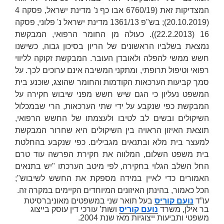
המצדיקות זאת (6760/19
אבו כף נ' מדינת ישראל
, פסקה 4
(20.10.2019); בש"פ 1361/13
מדינת ישראל נ' פלוני
, פסקה
16 (22.2.2013)). כעולה מן החומר הרפואי, המבקשת
נמצאת בשלביו הראשונים של הריון בסיכון גבוה, כשישנו
חשש ממשי להפלה ולאובדן העובר. המבקשת זקוקה לליווי
רפואי וטיפול תרופתי, ומתקני המשיבה אינם ערוכים לכך. על
סמך קביעות הערכאות הקודמות והחומר שהוצג, שוכנע בית
המשפט נעליון כי הגם שיש חשש מפני שיבוש חקירה על
המבקשת כפי שנקבע על ידי שתי הערכאות, הרי שבמכלול
השיקולים ובשים לב לטיבו ולעצמתו של החשש הרפואי,
תוצאת האיזון הראויה בין השיקולים היא שחרור המבקשת
למעצר בית מלא ובתנאים מגבילים. כפי שנקבע בהחלטת
בית משפט השלום, המלווה את חקירת הפרשה עוד טרם
החל השלב הגלוי בחקירה, לפי מיטב הערכתו "יש בתנאים
האמורים כדי לאיין במידה מספקת את החשש לשיבוש";
הכל כאמור, בהינתן האי
זונים המיוחדים הקיימים במקרה זה.
עו”ד
נועם קוריס
בעל תואר שני במשפטים מאוניברסיטת
בר אילן, משרד
נועם קוריס
ושות’ עורכי דין עוסק בייצוג
משפטי ותביעות ייצוגיות מאז שנת 2004.