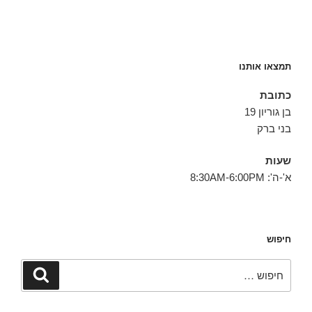
תמצאו אותנו
כתובת
בן גוריון 19
בני ברק
שעות
א'-ה': 8:30AM-6:00PM
חיפוש
חפש:
חיפוש