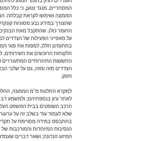
העוררים לעיון בחומר הנוגע להחלט
המסחריים. מנגד נטען, כי כלל המס
הממונה ושימשו לקראת קבלתה. המי
שהצורך במידע נבע מסוגיות קונקרט
החומר כולו, שהתקבל מאת הבנקים
על מאפייני הפעילות של הצדדים למ
בתחומים הללו, למפות את סוגי המוצ
הלקוחות הרוכשים את השירותים, לה
החששות התחרותיים המתעוררים כתו
הצדדים מזה ומזה, גם על שלבי הבדי
הזמן.
למקרא החלטת מ"מ הממונה, החלטת 
הרכב השופטים בבית המשפט העליו
שלא לעמוד עוד בשלב זה על ערעור
בהתבסס במידה מסויימת על תקדימים
הנסיבות המיוחדות והמורכבות של ה
המיזוג הנדונה; ושאר דברים שעמדנ