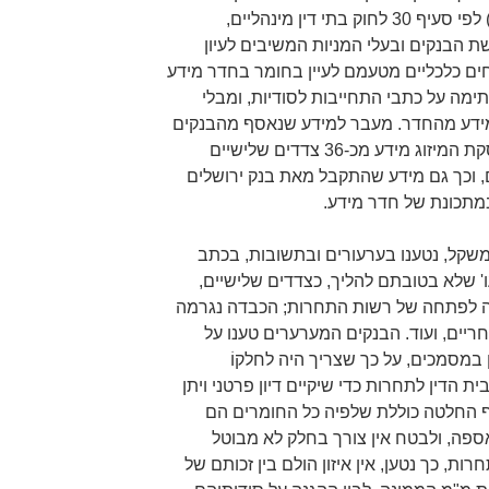
נעתר בהחלטתו (מיום 25.12.2018) לפי סעיף 30 לחוק בתי דין מינהליים,
 של בקשת הבנקים ובעלי המניות המשיבים לעיון
ים כלכליים מטעמם לעיין בחומר בחדר מידע
מה על כתבי התחייבות לסודיות, ומבלי
דע מהחדר. מעבר למידע שנאסף מהבנקים
המערערים, נאסף לצורך בדיקת עסקת המיזוג מידע מכ-36 צדדים שלישיים
, וכך גם מידע שהתקבל מאת בנק ירושלים
במתכונת של חדר מידע.
משקל, נטענו בערעורים ובתשובות, בכתב
' שלא בטובתם להליך, כצדדים שלישיים,
ה לפתחה של רשות התחרות; הכבדה נגרמה
יים, ועוד. הבנקים המערערים טענו על
ן במסמכים, על כך שצריך היה לחלקוֹ
ת הדין לתחרות כדי שיקיים דיון פרטני ויתן
 החלטה כוללת שלפיה כל החומרים הם
ספה, ולבטח אין צורך בחלק לא מבוטל
ת, כך נטען, אין איזון הולם בין זכותם של