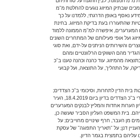
ת מ"מ הממונה, לבין ההגנה על סודותיהם
מכים שבתיק המיזוג נוגעים להחלטת מ"מ
דע נאסף באופן הדרגתי, ללמדנו על כך
יות שהתעוררו בעת בדיקת המיזוג. בחינת
 המערערים, איפשרה למ"מ הממונה ללמוד
יזוג ועל אופי פעילותם של המתחרים השונים
רים והשירותים הניתנים על-ידם, ואת סוגי
גדיר מהם השווקים הרלוונטיים ומהם
צאה מהמיזוג. עוד כהנה וכהנה טענו ב"כ
קה, על התהליך, על התוצאה, ועל קבועי
בית הדין לתחרות, וסיכומי ב"כ הצדדים;
לאחר עיון בנספחיהם; ולמשמע דברי ב"כ הצדדים בדיון ביום 18.4.2019, העיר
ן הערות אחדות והמליץ לבנקים המערערים
יהם. בית המשפט העליון הסביר שעשה כן,
 מן העבר, חרף שינויים מחוייבים; על
עניין דנן; על "תאריך התפוגה" של עסקת
ו עליהם בתמצית בגמר הדיון.