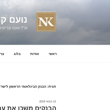
ילוג
תוכן
נועם קו
עו"ד נועם קוריס טל' 060058
ראשי
אודות
בלוג
צרו
תגית:
הבנק הבינלאומי הראשון לישר
פורסם
12 במאי 2019
ב
הבנקים משכו את עת