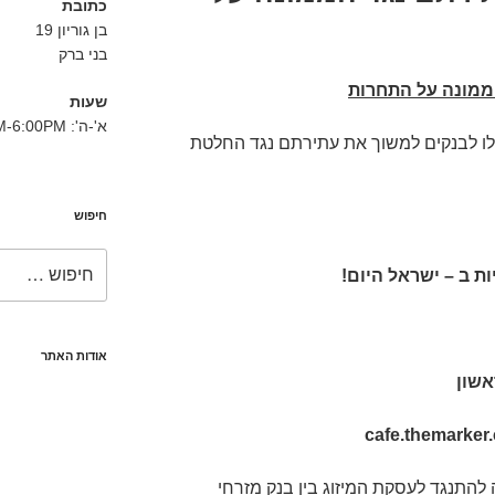
כתובת
בן גוריון 19
בני ברק
ממונה על התחרות
שעות
א'-ה': 8:30AM-6:00PM
לו לבנקים למשוך את עתירתם נגד החלטת
חיפוש
חפש:
ת ב – ישראל היום!
אודות האתר
אשון
cafe.themarker
התנגד לעסקת המיזוג בין בנק מזרחי