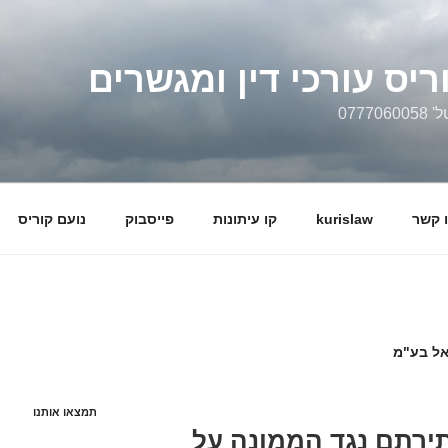
ריס עורכי דין ומגשרים
0777
 קשר
kurislaw
קו עיתונות
פייסבוק
נועם קוריס
אל בע"מ
תמצאו אותנו
ירתם נגד הממונה על