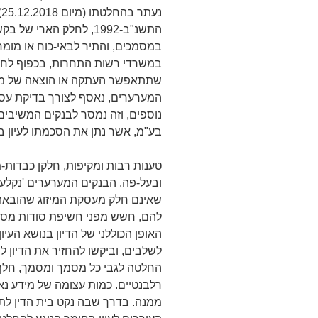
התשנ"ב-1992, לחלק הארי
במסמכים, והתיר לבאי-כוח או מומח
במשרדי רשות התחרות, בכפוף לחתי
שתתאפשר העתקה או הוצאה של מי
נוספים, וזה נמסר לבנקים המשיבים
בע"מ, אשר נתן את הסכמתו לעיון 
טענות רבות ומקיפות, חלקן כבדות-
ובעל-פה. הבנקים המערערים 'נקלעו
שאינם חלק מעסקת המיזוג שהובא
להם, חשש מפני חשיפת סודות מסחר
האופן הכוללני של הדיון בנושא העיו
לשלבים, וביקשו להחזיר את הדיון לבי
החלטה לגבי כל מסמך ומסמך, חלף
רלבנטיים. כמות עצומה של מידע נא
ממנה. בדרך שבה נקט בית הדין לתחרו