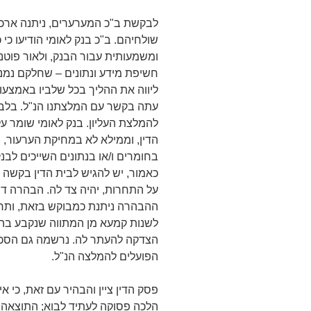
לבקשת ב"כ המערערים, ניתנה ארכה
שולחיהם. ב"כ בנק לאומי הודיעו כ
ומשמעותית עבור הבנק, ולאור פוטנצ
חשיפת מידע ונתונים – שחלקם נמנים
ליווה את ההליך בכל שלביו באמצעות
עתה בקשר עם המלצתנו הנ"ל. בלב
להמלצת העליון. בנק לאומי שומר על
הדין, וממילא לא במחיקת הערעור,
בחומרים ו/או בנתונים השייכים לבנ
כאמור, יש להגיש לבית הדין בקשה 
על התחרות, יהיה צד לה. הבהרה ד
ההבהרה ניתנת כמבוקש בזאת, ותחו
לשנות קמעא מן המתווה שנקבע בהח
הצדקה להעתר לה. נרשמה גם הסכמת
הפועלים להמלצה הנ"ל.
פסק הדין ציין והבהיר עם זאת, כי א
הלכה פסוקה לעתיד לבוא; התוצאה 