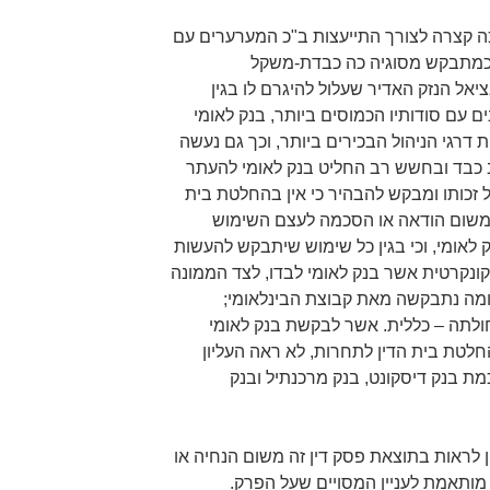
 קצרה לצורך התייעצות ב"כ המערערים עם
י כמתבקש מסוגיה כה כבדת-משקל
יאל הנזק האדיר שעלול להיגרם לו בגין
 עם סודותיו הכמוסים ביותר, בנק לאומי
 דרגי הניהול הבכירים ביותר, וכך גם נעשה
 כבד ובחשש רב החליט בנק לאומי להעתר
 זכותו ומבקש להבהיר כי אין בהחלטת בית
 משום הודאה או הסכמה לעצם השימוש
ק לאומי, וכי בגין כל שימוש שיתבקש להעשות
קונקרטית אשר בנק לאומי לבדו, לצד הממונה
ומה נתבקשה מאת קבוצת הבינלאומי;
לתה – כללית. אשר לבקשת בנק לאומי
לטת בית הדין לתחרות, לא ראה העליון
 בנק דיסקונט, בנק מרכנתיל ובנק
ין לראות בתוצאת פסק דין זה משום הנחיה או
מותאמת לעניין המסויים שעל הפרק.