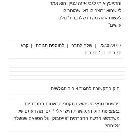
והתייעץ איתי לגבי איזה עניין, הוא אמר
לי שהוא "רוצה לוודא" שמותר לו
לעשות איזה משהו שלדבריו "כולם
עושים"
29/05/2017
|
שלח לחבר |
להוספת תגובה
|
קראו
תגובות
|
1 תגובות
חוק התקשורת להגנת ציבור הגולשים
פרשנות תנאי השימוש בתקנוני הרשתות החברתיות
באמצעות חוק התקשורת הישראלי * וגם: מה דעתם של
משתמשי הרשת החברתית "פייסבוק" על הספאם שנשלח
אליהם?