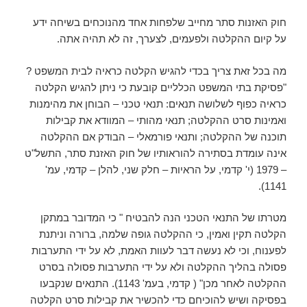
חוק האזנות סתר מחייב שלפחות אחד מהנוכחים בשיחה ידע
על קיום ההקלטה ולפעמים, לצערך, זה לא תהיה אתה.
מה בכל זאת צריך בכדי להגיש הקלטה כראיה לבית המשפט ?
"פסיקת בתי המשפט הכלליים קובעת כי ניתן להגיש הקלטה
כראיה כפוף לשלושה תנאים: תנאי טכני – הבוחן את מהימנות
ואמינות סרט ההקלטה; תנאי מהותי – המוודא את קבילות
תוכנה של ההקלטה; ותנאי פורמאלי – הבודק אם ההקלטה
אינה עומדת בסתירה להוראותיו של חוק האזנת סתר, התשל"ט
– 1979 (י' קדמי, על הראיות – חלק שני, להלן – קדמי, עמ'
1141).
מטרתו של התנאי הטכני הנה להבטיח " כי המדובר במתקן
הקלטה תקין ואמין, כי ההקלטה גופה שלמה, ברורה וניתנת
לפענוח, וכי לא נעשה דבר לעוות האמת, לא על ידי התערבות
פסולה בהליך ההקלטה ולא על ידי התערבות פסולה בסרט
ההקלטה לאחר מכן" ( קדמי, בעמ' 1143). התנאים שנקבעו
בפסיקה ושיש להוכיחם כדי להכשיר את קבילות סרט הקלטה