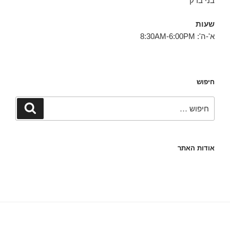
בני ברק
שעות
א'-ה': 8:30AM-6:00PM
חיפוש
חפש:
חיפוש
אודות האתר