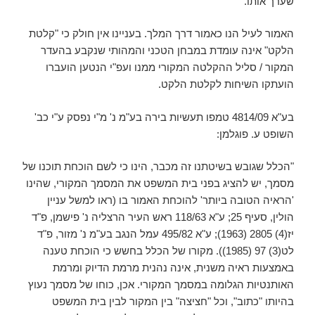
שערך אותו.
האמור לעיל הנו כאמור דרך המלך. בעניינו אין חולק כי "קלטת
הלקט" אינה עומדת במבחן הטכני והמהותי שנקבע בהעדר
המקור / סליל ההקלטה המקורי ממנו ועפ"י הנטען הועברו
הועתקו השיחות לקלטת הלקט.
בע"א 4814/09 טמפו תעשיות בירה בע"מ נ' מ"י נפסק ע"י כב'
השופט ע. פוגלמן:
"הכלל שגובש בשיטתנו זה מכבר, הינו כי לשם הוכחת תוכנו של
מסמך, יש להציג בפני בית המשפט את המסמך המקורי, שהינו
'הראיה הטובה ביותר' להוכחת האמור בו (ראו למשל עניין
הולין, סעיף 25; ע"א 118/63 ראש העיר הרצליה נ' פישמן, פ"ד
יז(4) 2805 (1963); ע"א 495/82 עמל הנגב בע"מ נ' מזור, פ"ד
לט(3) 97 (1985)). מקורו של הכלל בחשש כי הוכחת טענה
באמצעות ראיה משנית, אינה נהנית מרמת הדיוק ומרמת
האותנטיות הגלומה במסמך המקורי. אכן, כוחו של מסמך נעוץ
בהיותו "כתוב", וכל "חציצה" בין המקור לבין בית המשפט