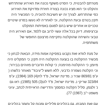
מטרתם להבטיח, כי הסרט משקף נכונה את האירוע שהתרחש
והוקלט וכי הוא מציג נכונה בצורה חוזרת ומדויקת את האירוע
כפי שהתרחש. לצורך זה יש חשיבות להוכיח, כי המכשיר היה
תקין בטרם ובעת ההקלטה, וכי לאחריה לא נעשו בסרט שינויים
טכניים או אחרים שיש בהם לפגום באמיתות המוקלט
וברציפותו. דיוק בכל אלה עשוי לרוב גם ללמד, אם האירוע היה
טבעי והשיחה שהוקלטה נתקיימה מרצונם החופשי של
משתתפיה.
על מנת לוודא זאת נקבעו בפסיקה אמות מידה, הבאות לבחון כי
מכשיר ההקלטה בו בוצעה ההקלטה היה תקין; כי המקליט היה
מיומן; כי ההקלטה מהימנה; כי קולות הדוברים מזוהים בבירור;
וכי הקלטת נשמרה כדבעי, ללא חשש ל"עיבוד" מאוחר כלשהו (
ע"פ 869/81 שניר נ. מדינת ישראל, פ"ד לח(4) 169 (1984); ע"פ
323/84 שריקי נ. מדינת ישראל, פ"ד לט(3) 505 (1985); ראו גם
נ' זלצמן, סליל הקלטה כמסמך והדרישה הראייתית לכתב, עיוני
משפט י"ב (1987) 77).
עם זאת המבחן, גם בהליכים פליליים ומכוח קל וחומר בהליכים