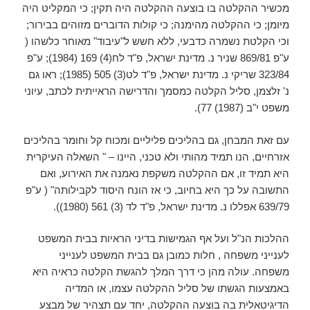
מכשיר ההקלטה בו בוצעה ההקלטה היה תקין; כי המקליט היה
מיומן; כי ההקלטה מהימנה; כי קולות הדוברים מזוהים בבירור;
וכי הקלטת נשמרה כדבעי, ללא חשש ל"עיבוד" מאוחר כלשהו (
ע"פ 869/81 שניר נ. מדינת ישראל, פ"ד לח(4) 169 (1984); ע"פ
323/84 שריקי נ. מדינת ישראל, פ"ד לט(3) 505 (1985); ראו גם
נ' זלצמן, סליל הקלטה כמסמך והדרישה הראייתית לכתב, עיוני
משפט י"ב (1987) 77).
עם זאת המבחן, גם בהליכים פליליים ומכוח קל וחומר בהליכים
אזרחיים, הנו תמיד מהותי ולא טכני, היינו – " השאלה העיקרית
היא תמיד זו, אם ההקלטה משקפת נאמנה את האירוע, ואם
התשובה על כך היא בחיוב, כי אז הונח היסוד לקבילותה" ( ע"פ
639/79 אפללו נ. מדינת ישראל, פ"ד לד (3) 561 (1980)).
ההלכות הנ"ל ועל אף הגמישות בדיני הראיות בבית המשפט
לענייני משפחה , חלות כמובן גם בבית המשפט לענייני
משפחה. עולה מהן כי דרך המלך להגשת הקלטה כראיה היא
באמצעות הגשתו של סליל ההקלטה עצמו, או המדיה
הדיגיטאלית בה בוצעה ההקלטה, יחד עם תצהיר של מבצע