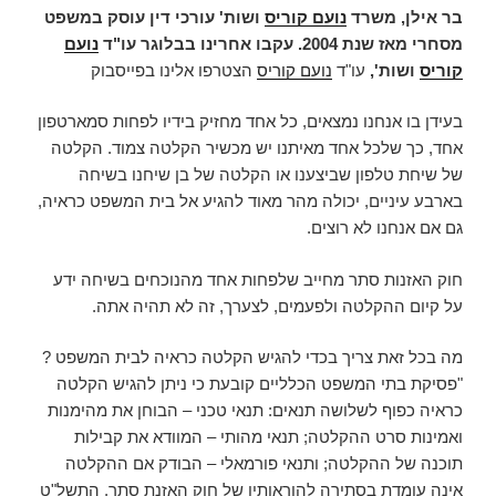
בר אילן, משרד
נועם קוריס
ושות' עורכי דין עוסק במשפט
מסחרי מאז שנת 2004. עקבו אחרינו בבלוגר עו"ד
נועם
קוריס
ושות',
עו"ד
נועם קוריס
הצטרפו אלינו בפייסבוק
בעידן בו אנחנו נמצאים, כל אחד מחזיק בידיו לפחות סמארטפון
אחד, כך שלכל אחד מאיתנו יש מכשיר הקלטה צמוד. הקלטה
של שיחת טלפון שביצענו או הקלטה של בן שיחנו בשיחה
בארבע עיניים, יכולה מהר מאוד להגיע אל בית המשפט כראיה,
גם אם אנחנו לא רוצים.
חוק האזנות סתר מחייב שלפחות אחד מהנוכחים בשיחה ידע
על קיום ההקלטה ולפעמים, לצערך, זה לא תהיה אתה.
מה בכל זאת צריך בכדי להגיש הקלטה כראיה לבית המשפט ?
"פסיקת בתי המשפט הכלליים קובעת כי ניתן להגיש הקלטה
כראיה כפוף לשלושה תנאים: תנאי טכני – הבוחן את מהימנות
ואמינות סרט ההקלטה; תנאי מהותי – המוודא את קבילות
תוכנה של ההקלטה; ותנאי פורמאלי – הבודק אם ההקלטה
אינה עומדת בסתירה להוראותיו של
חוק האזנת סתר
, התשל"ט