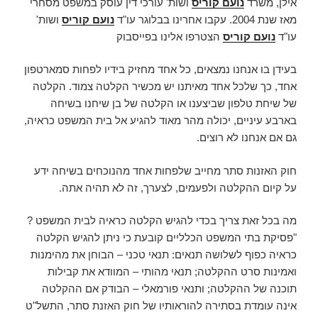
אילן, משרד
נועם קוריס
ושות' עורכי דין עוסק במשפט מסחרי
מאז שנת 2004. עקבו אחרינו בבלוגר עו"ד
נועם קוריס
ושות'
עו"ד
נועם קוריס
הצטרפו אלינו בפייסבוק
בעידן בו אנחנו נמצאים, כל אחד מחזיק בידיו לפחות סמארטפון
אחד, כך שלכל אחד מאיתנו יש מכשיר הקלטה צמוד. הקלטה
של שיחת טלפון שביצענו או הקלטה של בן שיחנו בשיחה
בארבע עיניים, יכולה מהר מאוד להגיע אל בית המשפט כראיה,
גם אם אנחנו לא רוצים.
חוק האזנות סתר מחייב שלפחות אחד מהנוכחים בשיחה ידע
על קיום ההקלטה ולפעמים, לצערך, זה לא תהיה אתה.
מה בכל זאת צריך בכדי להגיש הקלטה כראיה לבית המשפט ?
"פסיקת בתי המשפט הכלליים קובעת כי ניתן להגיש הקלטה
כראיה כפוף לשלושה תנאים: תנאי טכני – הבוחן את מהימנות
ואמינות סרט ההקלטה; תנאי מהותי – המוודא את קבילות
תוכנה של ההקלטה; ותנאי פורמאלי – הבודק אם ההקלטה
אינה עומדת בסתירה להוראותיו של חוק האזנת סתר, התשל"ט