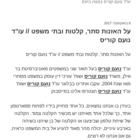
עו"ד נועם קוריס במגזין ביזנס
פורסם
8 באוקטובר 2017
ב
על האזנות סתר, קלטות ובתי משפט // עו"ד
נועם קוריס
על האזנות סתר, קלטות ובתי משפט // עו"ד נועם קוריס
עו"ד
נועם קוריס
בעל תואר שני במשפטים מאוניברסיטת בר
אילן, משרד
נועם קוריס
ושות' עורכי דין עוסק במשפט מסחרי
מאז שנת 2004. עקבו אחרינו בבלוגר עו"ד
נועם קוריס
ושות'
עו"ד
נועם קוריס
הצטרפו אלינו בפייסבוק
בעידן בו אנחנו נמצאים, כל אחד מחזיק בידיו לפחות סמארטפון
אחד, כך שלכל אחד מאיתנו יש מכשיר הקלטה צמוד. הקלטה
של שיחת טלפון שביצענו או הקלטה של בן שיחנו בשיחה
בארבע עיניים, יכולה מהר מאוד להגיע אל בית המשפט כראיה,
גם אם אנחנו לא רוצים.