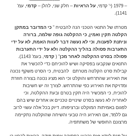
– 1979 (י' קדמי,
על הראיות
– חלק שני, להלן –
קדמי
, עמ'
1141).
מטרתו של התנאי הטכני הנה להבטיח "
כי המדובר במתקן
הקלטה תקין ואמין, כי ההקלטה גופה שלמה, ברורה
וניתנת לפענוח, וכי לא נעשה דבר לעוות האמת, לא על ידי
התערבות פסולה בהליך ההקלטה ולא על ידי התערבות
פסולה בסרט ההקלטה לאחר מכן
" (
קדמי
, בעמ' 1143).
התנאים שנקבעו בפסיקה ושיש להוכיחם כדי להכשיר את
קבילות סרט הקלטה מטרתם להבטיח, כי הסרט משקף נכונה
את האירוע שהתרחש והוקלט וכי הוא מציג נכונה בצורה חוזרת
ומדויקת את האירוע כפי שהתרחש. לצורך זה יש חשיבות
להוכיח, כי המכשיר היה תקין בטרם ובעת ההקלטה, וכי
לאחריה לא נעשו בסרט שינויים טכניים או אחרים שיש בהם
לפגום באמיתות המוקלט וברציפותו. דיוק בכל אלה עשוי לרוב
גם ללמד, אם האירוע היה טבעי והשיחה שהוקלטה נתקיימה
מרצונם החופשי של משתתפיה.
על מנת לוודא זאת נקבעו בפסיקה אמות מידה, הבאות לבחון כי