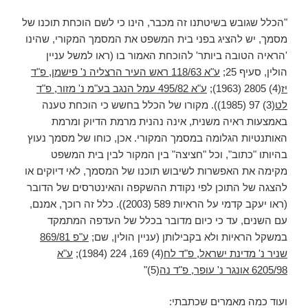
"הכלל שגובש בשיטתנו זה מכבר, הינו כי לשם הוכחת תוכנו של
מסמך, יש להציג בפני בית המשפט את המסמך המקורי, שהינו
'הראיה הטובה ביותר' להוכחת האמור בו (ראו למשל עניין
הולין, סעיף 25;
ע"א 118/63 ראש העיר הרצליה נ' פישמן, פ"ד
יז
(4) 2805 (1963);
ע"א 495/82 עמל הנגב בע"מ נ' מזור, פ"ד
לט
(3) 97 (1985)). מקורו של הכלל בחשש כי הוכחת טענה
באמצעות ראיה משנית, אינה נהנית מרמת הדיוק ומרמת
האותנטיות הגלומה במסמך המקורי. אכן, כוחו של מסמך נעוץ
בהיותו "כתוב", וכל "חציצה" בין המקור לבין בית המשפט
מקימה את האפשרות לשיבוש תוכנו של המסמך, לאי דיוקים או
להצגה של התוכן לפי נקודת ההשקפה והאינטרסים של הדובר
(ראו יעקב קדמי על הראיות 589 (2003)). כלל זה רוכך, אמנם,
עם השנים, עד כי כיום מדובר בכלל של העדפה המתמקד
במשקל הראיות ולא בקבילותן (עניין הולין, שם;
ע"פ 869/81
שניר נ' מדינת ישראל, פ"ד לח
(4) 169, 224 (1984);
ע"א
6205/98 אונגר נ' עופר, פ"ד נה
(5)"
ועוד כמה מאמרים שכתבתי: