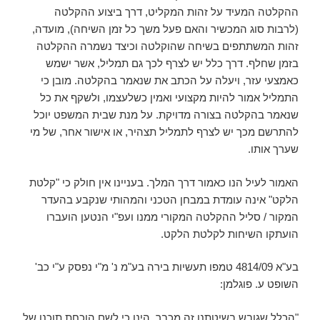
ההקלטה המעיד על זהות המקליט, דרך ביצוע ההקלטה
(לרבות סוג המכשיר והאם פעל משך כל זמן השיחה), מועדה,
זהות המשתתפים בשיחה שהוקלטה וכיצד נשמרה ההקלטה
בזמן שחלף. דרך כלל יש לצרף לכך גם תמליל, אשר ישמש
כאמצעי עזר, ויעלה על הכתב את שנאמר בהקלטה. מובן כי
התמליל אמור להיות מקצועי ואמין כשלעצמו, ולשקף את כל
שנאמר בהקלטה בצורה מדויקת. על מנת שבית המשפט יוכל
להתרשם מכך יש לצרף לתמליל תצהיר, או אישור אחר, של מי
שערך אותו.
האמור לעיל הנו כאמור דרך המלך. בעניינו אין חולק כי "קלטת
הלקט" אינה עומדת במבחן הטכני והמהותי שנקבע בהעדר
המקור / סליל ההקלטה המקורי ממנו ועפ"י הנטען הועברו
הועתקו השיחות לקלטת הלקט.
בע"א 4814/09 טמפו תעשיות בירה בע"מ נ' מ"י נפסק ע"י כב'
השופט ע. פוגלמן:
"הכלל שגובש בשיטתנו זה מכבר, הינו כי לשם הוכחת תוכנו של