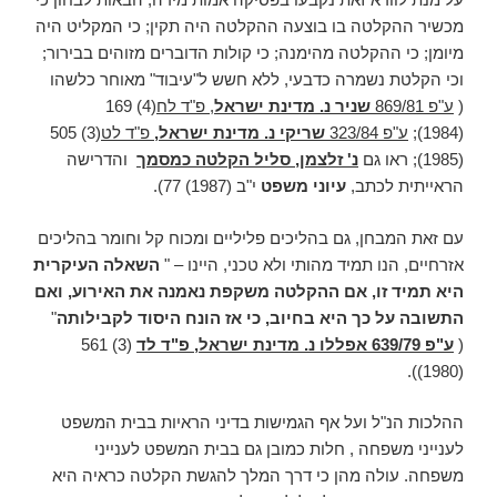
מכשיר ההקלטה בו בוצעה ההקלטה היה תקין; כי המקליט היה
מיומן; כי ההקלטה מהימנה; כי קולות הדוברים מזוהים בבירור;
וכי הקלטת נשמרה כדבעי, ללא חשש ל"עיבוד" מאוחר כלשהו
(
ע"פ 869/81
שניר נ. מדינת ישראל
, פ"ד לח
(4) 169
(1984);
ע"פ 323/84
שריקי נ. מדינת ישראל,
פ"ד לט
(3) 505
(1985); ראו גם
נ' זלצמן, סליל הקלטה כמסמך
והדרישה
הראייתית לכתב,
עיוני משפט
י"ב (1987) 77).
עם זאת המבחן, גם בהליכים פליליים ומכוח קל וחומר בהליכים
אזרחיים, הנו תמיד מהותי ולא טכני, היינו – "
השאלה העיקרית
היא תמיד זו, אם ההקלטה משקפת נאמנה את האירוע, ואם
התשובה על כך היא בחיוב, כי אז הונח היסוד לקבילותה
"
(
ע"פ 639/79 אפללו נ. מדינת ישראל, פ"ד לד
(3) 561
(1980)).
ההלכות הנ"ל ועל אף הגמישות בדיני הראיות בבית המשפט
לענייני משפחה , חלות כמובן גם בבית המשפט לענייני
משפחה. עולה מהן כי דרך המלך להגשת הקלטה כראיה היא