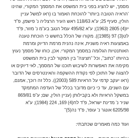
מסמך, יש להציג בפני בית המשפט את המסמך המקורי, שהינו
'הראיה הטובה ביותר' להוכחת האמור בו (ראו למשל עניין
הולין, סעיף 25; ע"א 118/63 ראש העיר הרצליה נ' פישמן, פ"ד
יז(4) 2805 (1963); ע"א 495/82 עמל הנגב בע"מ נ' מזור, פ"ד
לט(3) 97 (1985)). מקורו של הכלל בחשש כי הוכחת טענה
באמצעות ראיה משנית, אינה נהנית מרמת הדיוק ומרמת
האותנטיות הגלומה במסמך המקורי. אכן, כוחו של מסמך נעוץ
בהיותו "כתוב", וכל "חציצה" בין המקור לבין בית המשפט
מקימה את האפשרות לשיבוש תוכנו של המסמך, לאי דיוקים או
להצגה של התוכן לפי נקודת ההשקפה והאינטרסים של הדובר
(ראו יעקב קדמי על הראיות 589 (2003)). כלל זה רוכך, אמנם,
עם השנים, עד כי כיום מדובר בכלל של העדפה המתמקד
במשקל הראיות ולא בקבילותן (עניין הולין, שם; ע"פ 869/81
שניר נ' מדינת ישראל, פ"ד לח(4) 169, 224 (1984); ע"א
6205/98 אונגר נ' עופר, פ"ד נה(5)"
ועוד כמה מאמרים שכתבתי: