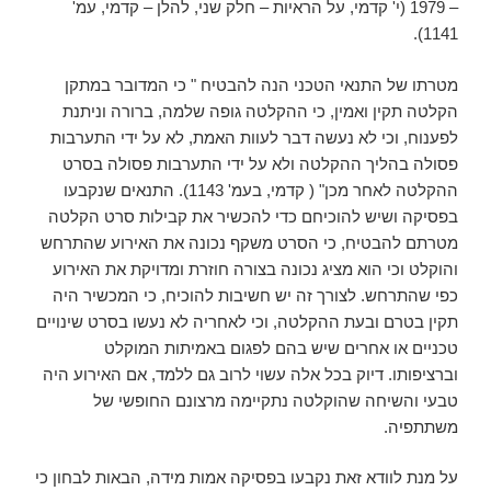
– 1979 (י' קדמי, על הראיות – חלק שני, להלן – קדמי, עמ'
1141).
מטרתו של התנאי הטכני הנה להבטיח " כי המדובר במתקן
הקלטה תקין ואמין, כי ההקלטה גופה שלמה, ברורה וניתנת
לפענוח, וכי לא נעשה דבר לעוות האמת, לא על ידי התערבות
פסולה בהליך ההקלטה ולא על ידי התערבות פסולה בסרט
ההקלטה לאחר מכן" ( קדמי, בעמ' 1143). התנאים שנקבעו
בפסיקה ושיש להוכיחם כדי להכשיר את קבילות סרט הקלטה
מטרתם להבטיח, כי הסרט משקף נכונה את האירוע שהתרחש
והוקלט וכי הוא מציג נכונה בצורה חוזרת ומדויקת את האירוע
כפי שהתרחש. לצורך זה יש חשיבות להוכיח, כי המכשיר היה
תקין בטרם ובעת ההקלטה, וכי לאחריה לא נעשו בסרט שינויים
טכניים או אחרים שיש בהם לפגום באמיתות המוקלט
וברציפותו. דיוק בכל אלה עשוי לרוב גם ללמד, אם האירוע היה
טבעי והשיחה שהוקלטה נתקיימה מרצונם החופשי של
משתתפיה.
על מנת לוודא זאת נקבעו בפסיקה אמות מידה, הבאות לבחון כי