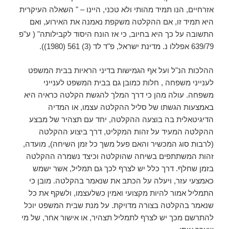
אזרחיים, הנו תמיד מהותי ולא טכני, היינו – " השאלה העיקרית
היא תמיד זו, אם ההקלטה משקפת נאמנה את האירוע, ואם
התשובה על כך היא בחיוב, כי אז הונח היסוד לקבילותה" ( ע"פ
639/79 אפללו נ. מדינת ישראל, פ"ד לד (3) 561 (1980)).
ההלכות הנ"ל ועל אף הגמישות בדיני הראיות בבית המשפט
לענייני משפחה , חלות כמובן גם בבית המשפט לענייני
משפחה. עולה מהן כי דרך המלך להגשת הקלטה כראיה היא
באמצעות הגשתו של סליל ההקלטה עצמו, או המדיה
הדיגיטאלית בה בוצעה ההקלטה, יחד עם תצהיר של מבצע
ההקלטה המעיד על זהות המקליט, דרך ביצוע ההקלטה
(לרבות סוג המכשיר והאם פעל משך כל זמן השיחה), מועדה,
זהות המשתתפים בשיחה שהוקלטה וכיצד נשמרה ההקלטה
בזמן שחלף. דרך כלל יש לצרף לכך גם תמליל, אשר ישמש
כאמצעי עזר, ויעלה על הכתב את שנאמר בהקלטה. מובן כי
התמליל אמור להיות מקצועי ואמין כשלעצמו, ולשקף את כל
שנאמר בהקלטה בצורה מדויקת. על מנת שבית המשפט יוכל
להתרשם מכך יש לצרף לתמליל תצהיר, או אישור אחר, של מי