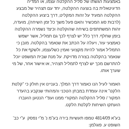
באמצעות הגשתו של סליל ההקלטה עצמו, או המדיה
הדיגיטאלית בה בוצעה ההקלטה, יחד עם תצהיר של מבצע
ההקלטה המעיד על זהות המקליט, דרך ביצוע ההקלטה
(לרבות סוג המכשיר והאם פעל משך כל זמן השיחה), מועדה,
זהות המשתתפים בשיחה שהוקלטה וכיצד נשמרה ההקלטה
בזמן שחלף. דרך כלל יש לצרף לכך גם תמליל, אשר ישמש
כאמצעי עזר, ויעלה על הכתב את שנאמר בהקלטה. מובן כי
התמליל אמור להיות מקצועי ואמין כשלעצמו, ולשקף את כל
שנאמר בהקלטה בצורה מדויקת. על מנת שבית המשפט יוכל
להתרשם מכך יש לצרף לתמליל תצהיר, או אישור אחר, של מי
שערך אותו.
האמור לעיל הנו כאמור דרך המלך. בעניינו אין חולק כי "קלטת
הלקט" אינה עומדת במבחן הטכני והמהותי שנקבע בהעדר
המקור / סליל ההקלטה המקורי ממנו ועפ"י הנטען הועברו
הועתקו השיחות לקלטת הלקט.
בע"א 4814/09 טמפו תעשיות בירה בע"מ נ' מ"י נפסק ע"י כב'
השופט ע. פוגלמן: