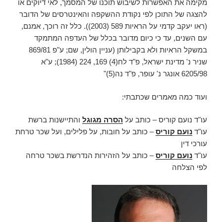
מקימה את האפשרות לשיבוש תוכנו של המסמך, לאי דיוקים או
להצגה של התוכן לפי נקודת ההשקפה והאינטרסים של הדובר
(ראו יעקב קדמי על הראיות 589 (2003)). כלל זה רוכך, אמנם,
עם השנים, עד כי כיום מדובר בכלל של העדפה המתמקד
במשקל הראיות ולא בקבילותן (עניין הולין, שם; ע"פ 869/81
שניר נ' מדינת ישראל, פ"ד לח(4) 169, 224 (1984); ע"א
6205/98 אונגר נ' עופר, פ"ד נה(5)"
ועוד כמה מאמרים שכתבתי:
עו"ד נועם קוריס – כותב על
הסרה מגוגל
והתיישנות ברשת
עו"ד
נועם קוריס
– כותב על חובות, על פלילים, ועל שכר טרחת
עורכי דין
עו"ד
נועם קוריס
– כותב על הזהירות הנדרשת בשכר טרחה
לפי הצלחה