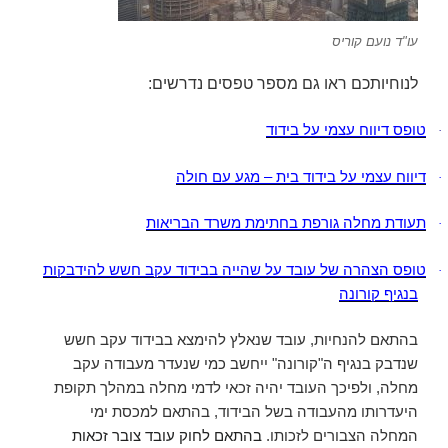
עו"ד נועם קוריס
לנוחיותכם ראו גם מספר טפסים נדרשים:
טופס דיווח עצמי על בידוד
·
דיווח עצמי על בידוד בית – מגע עם חולה
·
תעודת מחלה גורפת בחתימת משרד הבריאות
·
טופס הצהרה של עובד על שהייה בבידוד עקב חשש להידבקות
·
בנגיף קורונה
בהתאם להנחיות, עובד שנאלץ להימצא ב
בידוד עקב חשש
שנדבק בנגיף ה"קורונה
"
ייחשב כמי שנעדר מעבודה עקב
מחלה, ולפיכך העובד יהיה זכאי ל
דמי מחלה
במהלך תקופת
היעדרותו מהעבודה בשל הבידוד, בהתאם למכסת
ימי
המחלה
הצבורים לזכותו
.
בהתאם לחוק עובד צובר זכאות