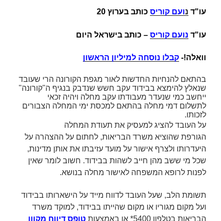
עו"ד
נ
ועם קוריס
כותב בערוץ 20
עו"ד
נועם קוריס
– כותב בישראל היום
וואלה!-
קבלו נוסחה למיליון הראשון
בהתאם להנחיות החדשות לאור מגפת הקורונה הרי שעובד
שנאלץ להימצא ב
בידוד
עקב חשש שנדבק בנגיף ה"קורונה"
ייחשב כמי שנעדר מעבודתו עקב מחלה ויהיה זכאי
לתשלום
דמי מחלה
בהתאם למכסת ימי המחלה
הצבורים
לזכותו.
על העובד להציג למעסיק את
תעודת המחלה
הגורפת
שהוציא משרד הבריאות, לחתום על ההצהרה על
היעדרותו
ולצרף אישור על מועד עזיבתו את אותן מדינות,
שכל מי ששב מהן חייב לשהות בבידוד. חשוב לומר שאין
לפנות לרופא המשפחה לאישור מחלה בנושא.
תשומת הלב, שעל העובד לדווח מייד על הישארותו בבידוד
ועל מקום מגוריו או מקום שהייתו בבידוד, למוקד משרד
הבריאות בטלפון 5400* או באמצעות
טופס דיווח מקוון