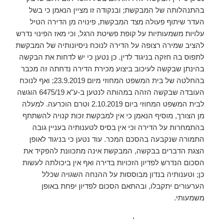
בהתנהלותה של המבקשת; ובנקודה זו מציין הנאמן כי בשל
העדר שיתוף פעולה מצד המבקשת, פינויה מן הדירה הטיל
עלויות משמעותיות על קופת פשיטת הרגל, וכי מאז הפינוי נדרש
להציב שמירה רצופה על הדירה לנוכח ניסיונותיה של המבקשת
לתפוס בה חזקה בניגוד לדין. כן נטען כי יש לדחות את הבקשה
בהינתן שבקשה לעיכוב ביצוע מכירת הדירה נדחתה זה מכבר
בהחלטה של בית המשפט המחוזי מיום 23.9.2019; ואף לנוכח
העובדה שבקשה הזהה במהותה לנטען ב-ע"א 6475/19 הוגשה
לבית המשפט המחוזי ביום 2.10.2019 וטרם הוכרעה. למעלה
מן הצורך, מוסיף הנאמן כי אין למבקשת זכות קנויה להשתתף
בהתמחרות על הדירה וכי אין בסיס לטענותיה בעניין גובה
התמורה שנקבעה בהסכם המכר. עוד נטען כי בניגוד לאופן
הצגת הדברים בבקשה, המבקשת אינה מתכוונת להפקיד את
הסכום הנדרש לפדיון הזכויות בדירה ואף אין ביכולתה לעשות
כן; וטענותיה בנדון מבוססות על ההנחה השגויה שכלל
הערעורים יתקבלו, ובהתאם הסכום לפדיון יפחת באופן
משמעותי.