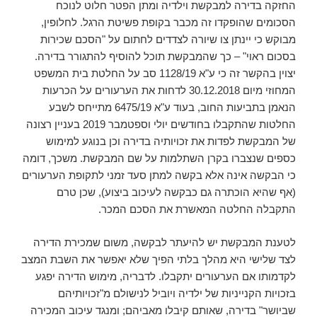
החזקה בדירה למבקשת וילדיה ומתן הפטר חלוט לנוכח
הסכומים שהופקדו זה מכבר בקופת פשיטת הרגל. לחלופין,
מבוקש כי יינתן צו שיורה לצדדים לחתום על "הסכם שכירות
בסכום ראוי" – כך שהמבקשת תוכל להוסיף להתגורר בדירה.
יצוין בהקשר זה כי ע"א 1128/19 סב על החלטת בית המשפט
המחוזי מיום 30.12.2018 לדחות את הערעורים על הכרעות
הנאמן בתביעות החוב, בעוד ע"א 6475/19 מתייחס לשבע
החלטות שהתקבלו בחודשים יולי וספטמבר 2019 בעניין רצונה
של המבקשת לפדות את זכויותיה בדירה וכן בנוגע למימוש
כספים שנצברו בקרן השתלמות על שם המבקשת. משכך, דומה
כי הבקשה אינה אלא בקשה למתן סעד זמני לתקופת הערעורים
(אף שהיא הוכתרה גם כבקשה לעיכוב ביצוע), שכן טרם
התקבלה החלטה המאשרת את הסכם המכר.
לטענת המבקשת יש להיעתר לבקשה, משום שמכירת הדירה
לצד שלישי היא מהלך בלתי הפיך שלא יאפשר את השבת המצב
לקדמותו אם הערעורים יתקבלו. לדבריה, מימוש הדירה יפגע
בזכויות הקנייניות של ילדיה ויוביל לנישולם מ"זכויותיהם
שביושר" בדירה, שאותם קיבלו מאביהם; ומנגד עיכוב המכירה