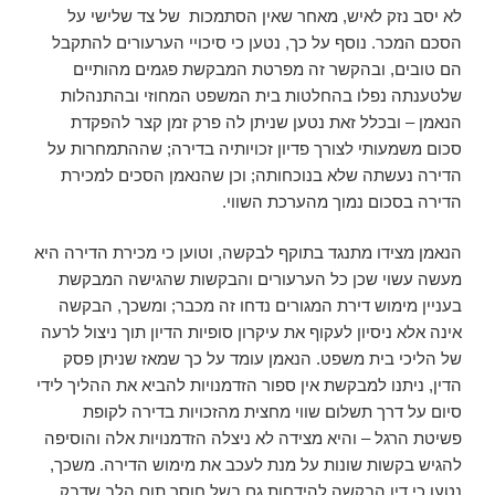
לא יסב נזק לאיש, מאחר שאין הסתמכות של צד שלישי על
הסכם המכר. נוסף על כך, נטען כי סיכויי הערעורים להתקבל
הם טובים, ובהקשר זה מפרטת המבקשת פגמים מהותיים
שלטענתה נפלו בהחלטות בית המשפט המחוזי ובהתנהלות
הנאמן – ובכלל זאת נטען שניתן לה פרק זמן קצר להפקדת
סכום משמעותי לצורך פדיון זכויותיה בדירה; שההתמחרות על
הדירה נעשתה שלא בנוכחותה; וכן שהנאמן הסכים למכירת
הדירה בסכום נמוך מהערכת השווי.
הנאמן מצידו מתנגד בתוקף לבקשה, וטוען כי מכירת הדירה היא
מעשה עשוי שכן כל הערעורים והבקשות שהגישה המבקשת
בעניין מימוש דירת המגורים נדחו זה מכבר; ומשכך, הבקשה
אינה אלא ניסיון לעקוף את עיקרון סופיות הדיון תוך ניצול לרעה
של הליכי בית משפט. הנאמן עומד על כך שמאז שניתן פסק
הדין, ניתנו למבקשת אין ספור הזדמנויות להביא את ההליך לידי
סיום על דרך תשלום שווי מחצית מהזכויות בדירה לקופת
פשיטת הרגל – והיא מצידה לא ניצלה הזדמנויות אלה והוסיפה
להגיש בקשות שונות על מנת לעכב את מימוש הדירה. משכך,
נטען כי דין הבקשה להידחות גם בשל חוסר תום הלב שדבק