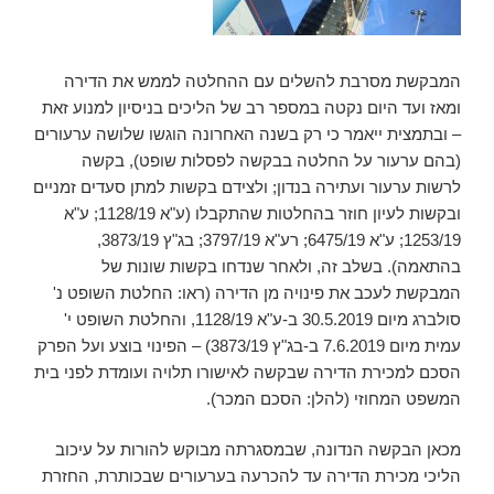
המבקשת מסרבת להשלים עם ההחלטה לממש את הדירה
ומאז ועד היום נקטה במספר רב של הליכים בניסיון למנוע זאת
– ובתמצית ייאמר כי רק בשנה האחרונה הוגשו שלושה ערעורים
(בהם ערעור על החלטה בבקשה לפסלות שופט), בקשה
לרשות ערעור ועתירה בנדון; ולצידם בקשות למתן סעדים זמניים
ובקשות לעיון חוזר בהחלטות שהתקבלו (ע"א 1128/19; ע"א
1253/19; ע"א 6475/19; רע"א 3797/19; בג"ץ 3873/19,
בהתאמה). בשלב זה, ולאחר שנדחו בקשות שונות של
המבקשת לעכב את פינויה מן הדירה (ראו: החלטת השופט נ'
סולברג מיום 30.5.2019 ב-ע"א 1128/19, והחלטת השופט י'
עמית מיום 7.6.2019 ב-בג"ץ 3873/19) – הפינוי בוצע ועל הפרק
הסכם למכירת הדירה שבקשה לאישורו תלויה ועומדת לפני בית
המשפט המחוזי (להלן: הסכם המכר).
מכאן הבקשה הנדונה, שבמסגרתה מבוקש להורות על עיכוב
הליכי מכירת הדירה עד להכרעה בערעורים שבכותרת, החזרת