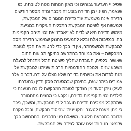
שסיכויי הערעור גבוהים וכי מאזן הנוחות נוטה לטובתה. כפי
שנאמר, הפינוי מן הדירה בוצע זה מכבר ומזה מספר חודשים
הדירה אינה משמשת עוד כדירת המגורים של המבקשת,
ולמעשה אף לשיטת המבקשת התכלית העיקרית במניעת
מימוש הדירה היא שילדיה לא "יאבדו" את זכויותיהם הקנייניות
בה. בנסיבות אלה ובלא להמעיט מהנזק שמימוש הדירה מסב
למבקשת ולמשפחתה, אין די בכך כדי להטות את הכף לטובת
המבקשת – זאת במיוחד בהתחשב בהיקף תביעות החוב
שאושרו כלפיה, העובדה שהליך פשיטת הרגל מתנהל למעלה
משבע שנים, ולנוכח ההזדמנויות הרבות שניתנו למבקשת על
מנת לפדות את זכויותיה בדירה שלא נוצלו על ידה. דברים אלה
אמורים ביתר שאת, בהינתן שבמסגרת פסק הדין (כהגדרתו
לעיל) ניתן "סעד מן הצדק" לטובת המבקשת לנוכח הטענה כי
לילדיה זכויות קנייניות בדירה, ונקבע כי מחצית מהתמורה
שתתקבל ממכירת הדירה תועבר לידי המבקשת; ומשכך, ניכר
כי ניתן מענה לטענה "הקניינית" שביסוד הבקשה, ובכל מקרה
מדובר בהכרעה חלוטה. משאלה פני הדברים ובהתחשב בכך
ש"מאזן הנוחות" אינו עומד לצידה של המבקשת.