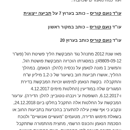
עו"ד נועם קוריס
–
כותב בערוץ 7 על
תביעה ייצוגית
עו”ד
נועם קוריס
– כותב במקור ראשון
עו"ד
נועם קוריס
כותב בערוץ 20
מאז שנת 2012 מתנהל נגד המבקשת הליך פשיטת רגל (פש"ר
49809-09-12); במסגרתו הוכרזה המבקשת פושטת רגל,
והמשיב 1 מונה לנאמן על נכסיה (להלן: הנאמן). במהלך
ההליך, אושרו תביעות חוב בשיעור של כ-1.2 מיליון ש"ח
והתקבלה בקשת הנאמן למימוש זכויות המבקשת בדירת
המגורים שלה במודיעין (החלטות מימים 4.12.2017
ו-6.12.2017, השופטת ע' וינברג-נוטוביץ; להלן: הדירה). ערעור
המבקשת על החלטות אלה התקבל בחלקו ביום 24.12.2018,
ונקבע כי אף שאין עילה להתערב בהכרעות בתביעות החוב או
בשאלת מימוש הדירה, מטעמים "מעשיים ואנושיים" ולנוכח
הסכמת הנאמן והכונס הרשמי, מחצית מהתמורה שתתקבל