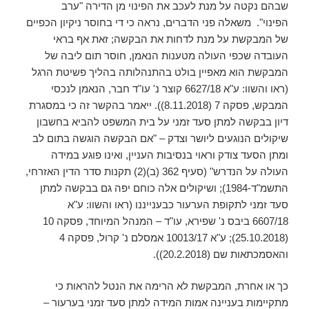
שבהם נקטה על מנת לעכב את הפינוי מן הדירה "ערב
הפינוי". משאלה פני הדברים, נראה כי די בחוסר ניקיון הכפיים
של המבקשת על מנת לדחות את הבקשה; זאת אף בראי
העובדה שכפי העולה מטענות הנאמן, חוסר תום ליבה של
המבקשת הוא מאפיין בולט בהתנהלותה בהליך פשיטת הרגל
(ראו והשוו: ע"א 6627/18 קוצר נ' עו"ד חבר, הנאמן לנכסי
המבקש, פסקה 7 (8.11.2018)). ייאמר בהקשר זה כי במסגרת
דיון בבקשה למתן סעד זמני על בית המשפט להביא בחשבון
שיקולים הנוגעים ליושר וצדק – "אם הבקשה הוגשה בתום לב
ומתן הסעד צודק וראוי בנסיבות העניין, ואינו פוגע במידה
העולה על הנדרש" (סעיף 362 (ב)(2) תקנות סדר הדין האזרחי,
התשמ"ד-1984); ושיקולים אלה כוחם יפה גם בבקשה למתן
סעד זמני לתקופת הערעור כבענייננו (ראו והשוו: ע"א
6607/18 ביבס נ' שפירא, עו"ד – המנהל המיוחד, פסקה 10
(25.10.2018); ע"א 10013/17 אמסלם נ' קרול, פסקה 4
והאסמכתאות שם (20.2.2018)).
כך או אחרת, המבקשת לא הרימה את הנטל להראות כי
מתקיימות בעניינה אמות המידה למתן סעד זמני בערעור –