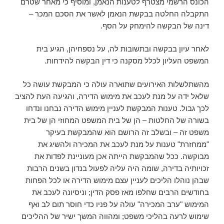
הכונס הרשמי מצטרף לטענות הנאמן, ומוסיף כי מאחר שטרם
התקבלה החלטה בבקשת הנאמן לאשר את הסכם המכר –
דינה של הבקשה להימחק על הסף.
לאחר עיון בבקשה ובתשובות לה, על נספחיהן, הגיע בית
המשפט העליון לכלל מסקנה כי דין הבקשה להידחות.
מהשתלשלות האירועים שתוארה עולה כי המבקשת עושה כל
שלאל ידה על מנת לעכב את מימוש הדירה, והגיעה העת להציב
לכך גבול. טענות המבקשת לעניין מימוש הדירה נבחנו ונדחו
בשורה של החלטות – הן של בית המשפט המחוזי הן של בית
משפט זה – ובשלב זה הרושם הוא שהמבקשת בעיקר
"ממחזרת" טענות על מנת לעכב את המכירה ולהשיג את
מבוקשה. ככל שהמבקשת הייתה אכן מעוניינת לפדות את
זכויותיה בדירה, שומה היה עליה לפעול בנדון בשנים הרבות
שבהן נוהלו הליכים לעניין עצם מימוש הדירה או לכל הפחות
בחודשים הרבים שחלפו מאז פסק הדין; וניסיונה לעכב את
המימוש "ערב המכירה" עולה על פניו כדי חוסר תום לב ואף
שימוש לרעה בהליכי משפט; ומהווה המשך ישיר של ההליכים