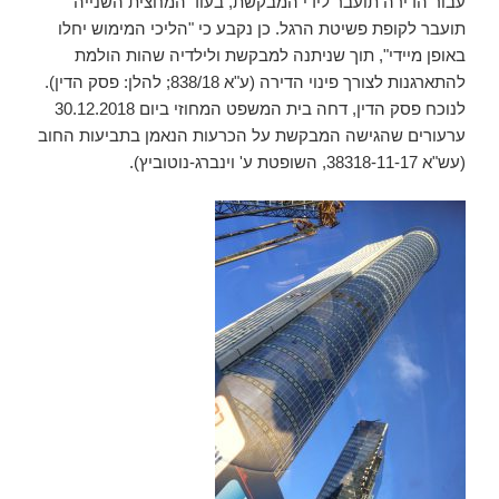
עבור הדירה תועבר לידי המבקשת, בעוד המחצית השנייה
תועבר לקופת פשיטת הרגל. כן נקבע כי "הליכי המימוש יחלו
באופן מיידי", תוך שניתנה למבקשת ולילדיה שהות הולמת
להתארגנות לצורך פינוי הדירה (ע"א 838/18; להלן: פסק הדין).
לנוכח פסק הדין, דחה בית המשפט המחוזי ביום 30.12.2018
ערעורים שהגישה המבקשת על הכרעות הנאמן בתביעות החוב
(עש"א 38318-11-17, השופטת ע' וינברג-נוטוביץ).