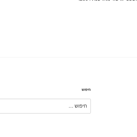
חיפוש
חפש: