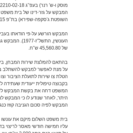
המבקש על גזר-דינו של בית משפט ה
השופטת ג'סקפה-שפירא) בת"פ 12192-08-15 מיום 31.12.2017.
העונשין, התשל"ז
של 45,560.80 ש"ח.
בהתאם להמלצת שירות המבחן, בית
על מנת לאפשר למבקש להשתלב בקב
הטלת צו שירות לתועלת הציבור וצ
בקבוצה טיפולית ייעודית שעתידה 
המשפט דחה את בקשת המבקש לדחיי
היתר, לאחר שנודע לו כי המבקש לא
המבקש לפיה סכום הגניבה קוזז כנגד ז
בית משפט השלום מיקם את עונשו
עליו חמישה חודשי מאסר לריצוי ב