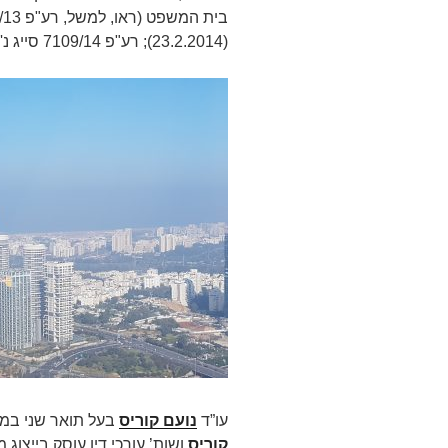
(‏23.2.2014); רע"פ 7109/14 סייג נ' מדינת ישראל, בפסקה 11 (‏20.11.2014)).
עו”ד
נועם קוריס
בעל תואר שני במ
קוריס
ושות’ עורכי דין עוסק בייצוג מש