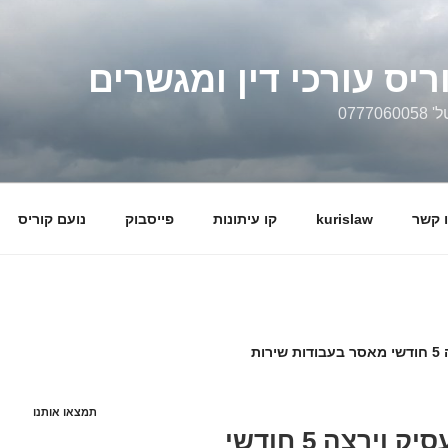
ריס עורכי דין ומגשרים
0777
 קשר
kurislaw
קו עיתונות
פייסבוק
נועם קוריס
תמצאו אותנו
גנב 45 אלף ₪ מהמעסיק וירצה 5 חודשי