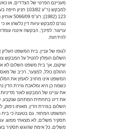
מעניינם הפרטי של הצדדים, או כאשר
נגרם למבקש עיוות דין כלשהו או כי
ערעור. לפיכך, הבקשה איננה עומדת
להידחות.
לגופו של עניין, בית המשפט העליון
השלום הומלץ להטיל על המבקש צו ש
שיקום, אך בית משפט השלום לא א
ההולם כולל, למצער, רכיב של מאסר
המשפט אינו מחויב לאמץ את המלצ
כשמה כן היא ומלאכת גזירת הדין 
את עניינו של המבקש לאור מדיניות 
את דינו בתחתית המתחם שנקבע. ל
השלום בגזירת הדין. מאותו נימוק,
המשפט המחוזי. גם בטענה כי בית
תסקיר משלים, לא מצאתי ממש. ערכ
משלים, כל אימת שהוגש תסקיר בערכ