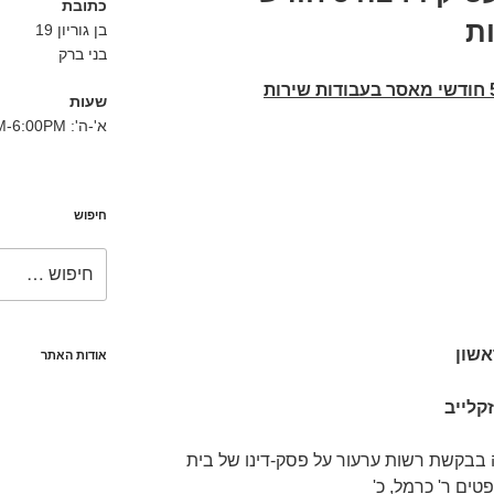
כתובת
ת
בן גוריון 19
בני ברק
שעות
א'-ה': 8:30AM-6:00PM
חיפוש
חפש:
אשון
אודות האתר
קלייב
 בבקשת רשות ערעור על פסק-דינו של בית
ים ר' כרמל, כ'