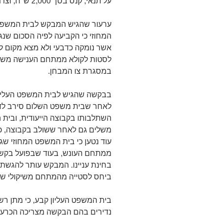
על תנאי; קנס בסך 2,000 ש"ח; וצו מבחן למשך שנה.
ערעור שהגיש המבקש לבית המשפט 
המחוזי כי הקביעה לפיה הסכום שנ
אשר נומקה כדבעי ולא מצא מקום לה
לסטות לקולא ממתחם הענישה משיקול
במסגרת צו המבחן.
בבקשה שהגיש לבית המשפט העליון, ט
לאחר שבית משפט השלום סירב לדח
השתלבותו בקבוצה הייעודית, ובית 
משלים גם לאחר ששולב בקבוצה, כך 
עוד נטען כי בית המשפט המחוזי שג
ממתחם העונש, בעוד שבפועל בקשת
בחינת עניינו. המבקש עותר להגשת 
ביחס לסטייה מהמתחם משיקולי שי
בית המשפט העליון קבע, כי מתן רש
נדירים בהם הבקשה מצריכה הכרעה