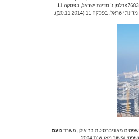
בית המשפט (ראו, למשל, רע"פ 7683/13פרלמן נ' מדינת ישראל, בפסקה 11
שפטים מאוניברסיטת בר אילן, משרד
נועם
פטי וגישור מאז שנת 2004.