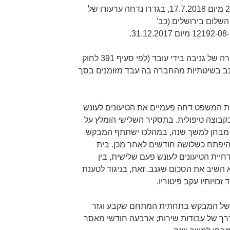
מוסק ו-ש' רנר) בעפ"ג 22210-02-18 מיום 17.7.2018, בגדרו נדחה ערעורו של
שלום בירושלים (כב'
המבקש הורשע על-פי הודאתו בעבירה של גניבה בידי עובד (לפי סעיף 391 לחוק
-1977). המבקש גנב בשיטתיות מהחברה בה עבד מזומנים בסך
 המשפט דחה פעמיים את הטיעונים לעונש
וצה טיפולית. בתסקיר השלישי הומלץ על
ו מבחן למשך שנה, במהלכו ישתתף המבקש
להיפתח כשלושה חודשים לאחר מכן. בית
ת הטיעונים לעונש פעם שלישית, בין
 השיב את הסכום שגנב. זאת, בניגוד לטענת
כויותיו עקב פיטוריו.
 של המבקש בתחתית המתחם שקבע וגזר
דרך של עבודות שירות; ארבעה חודשי מאסר