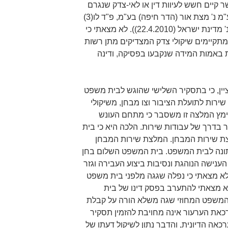
 קיים חשש לעיוות דין או לאי-צדק שנגרם
למבקש (ר"ע 103/82 חניון חיפה בע"מ נ' מצת אור (הדר חיפה) בע"מ, פ"ד לו(3)
123 (1982); רע"פ 5066/09 אוחיון נ' מדינת ישראל (22.4.2010)). לא מצאתי כי
 מתקיימים שיקולי צדק המצדיקים מתן רשות
 באמות המידה שנקבעו בפסיקה, ודינה
 ציין, כי בתסקיר השלישי שהוגש לבית משפט
ירות לתועלת הציבור וצו מבחן, משיקולי
ימץ המלצה זו משסבר כי מתחם העונש
 בדרך של עבודות שירות. הלכה היא כי בית
ת שירות המבחן. המלצת שירות המבחן
נתונה לבית המשפט. בית המשפט השלום בחן
הענישה הנוהגת ונסיבות ביצוע העבירה וגזר
א מצאתי כי נפלה שגגה מלפני בית משפט
 לא מצאתי להתערב בפסק דינו של בית
 המשפט המחוזי שגה משלא הורה על קבלת
את הערעור אינה מחויבת להזמין תסקיר
אה הדיונית, והדבר נתון לשיקול דעתו של