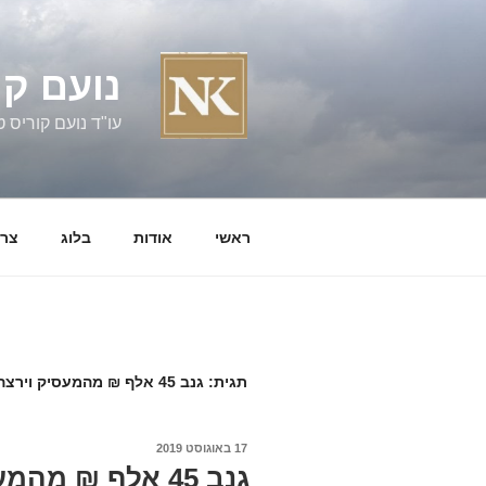
ילוג
תוכן
נועם קו
עו"ד נועם קוריס טל' 060058
ראשי
אודות
בלוג
צרו
תגית:
גנב 45 אלף ₪ מהמעסיק וירצה 5 חודשי מאסר בעבודות שירות
פורסם
17 באוגוסט 2019
ב