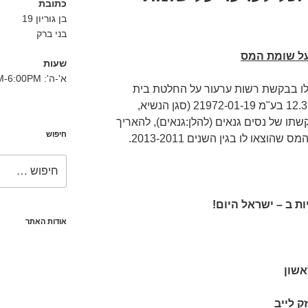
כתובת
בן גוריון 19
בני ברק
על שומת המס
שעות
א'-ה': 8:30AM-6:00PM
לו בבקשת רשות ערעור על החלטת בית
המשפט המחוזי בחיפה מיום 12.3.2019 בע"מ 21972-01-19 (סגן הנשיא,
תו של נסים גנאים (להלן:גנאים), להאריך
חיפוש
צאו לו בגין השנים 2013-2011.
חפש:
ת ב – ישראל היום
!
אודות האתר
אשון
ק לייב