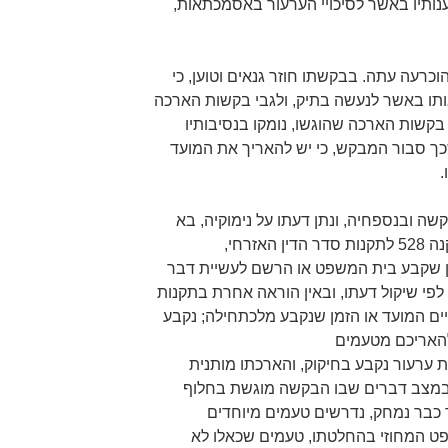
נותיו באשר לסיכויי הערעור באסמכתאות,
רעה עתה. בבקשתו חוזר גנאים וטוען, כי
ותו באשר לנעשה בתיק, ולגבי בקשות הארכה
בקשות הארכה שהוגשו, נומקו בנסיבותיו
כך סבור המבקש, כי יש להאריך את המועד
.
ה ובנספחיה, ונתן דעתו על נימוקיה, בא
לכלל מסקנה כי דינה להידחות. בתקנה 528 לתקנות סדר הדין האזרחי,
ועד או זמן שקבע בית המשפט או הרשם לעשיית דבר
לפי שיקול דעתו, ובאין הוראה אחרת בתקנות
יים המועד או הזמן שנקבע מלכתחילה; נקבע
להאריכם מטעמים
ערעור נקבע בחיקוק, והארכתו מותנית
 במצב דברים שבו הבקשה מוגשת בחלוף
 כבר נמחק, נדרשים טעמים מיוחדים
ט המחוזי בהחלטתו, טעמים שכאלו לא