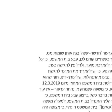
ם הודעת ערעור 'חדשה-ישנה' בגין אותן שומות מס.
שנתיים קודם לכן, קבע בית המשפט, כי על
להארכת מועד, ולחלופין להגישה כעת.
 טען כי יש להאריך את המועד להגשת
 נבעו מהתנהלותו של עורך-דינו, תוך שהוא
עצמו כלל לא היה מודע אליהם. בהחלטת בית המשפט המחוזי מיום 12.3.2019
, כי משעה שנמחק או נדחה ערעור – אין עוד
ת בדבר כשל בייצוג קבע בית המשפט, כי
"ההליך התנהל בבית המשפט למעלה משנה
גנאים]". בית המשפט הוסיף, כי מצופה היה