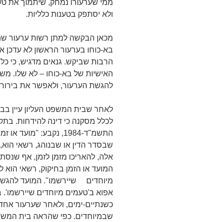
ממי שערעורו נמחק, שיתמוך את טע
ולא יסתפק בטענות כלליות.
מכאן הבקשה למתן רשות ערעור שהוכ
בא-כוחו בערעור הראשון לא עדכן א
הרבות שביקש. גנאים מדגיש, כי כל 
האישיות של בא-כוחו – לא שלו. מש
להגשת הערעור, ולאפשר את בירורו
לאחר שבית המשפט העליון עיין בבקש
התשמ"ד-1984, נקבע: "מ
שבסדר הדין או שבנוהג, רשאי הוא, 
אלה, להאריכו מזמן לזמן, אף שנסת
המועד או הזמן בחיקוק, רשאי הוא 
מיוחדים שיירשמו". המועד להגשת 
אפוא ב'טעמים מיוחדים שיירשמו'.
כשנתיים-ימים, ולאחר שערעור אחד
שבמיוחדים. כפי שהראה בית המשפ