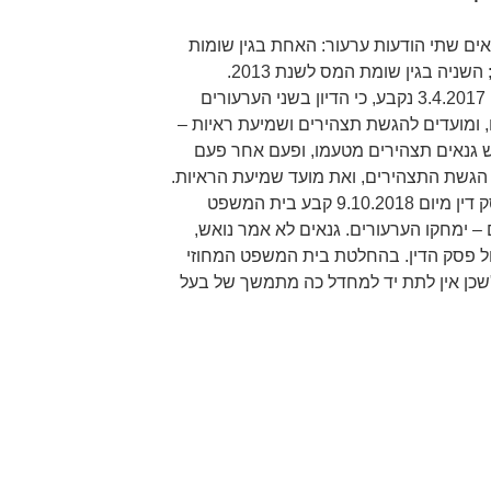
גשו על-ידי גנאים שתי הודעות ערעור: האחת בגין שומות
המס שהוצאו לו לשנים 2012-2011; השניה בגין שומת המס לשנת 2013.
בהחלטת בית המשפט המחוזי מיום 3.4.2017 נקבע, כי הדיון בשני הערעורים
, ומועדים להגשת תצהירים ושמיעת ראיות –
ש גנאים תצהירים מטעמו, ופעם אחר פעם
הגשת התצהירים, ואת מועד שמיעת הראיות.
לבסוף, כלתה מידת הרחמים, ובפסק דין מיום 9.10.2018 קבע בית המשפט
ם – ימחקו הערעורים. גנאים לא אמר נואש,
 בקשה לביטול פסק הדין. בהחלטת בית המשפט המחוזי
תה בקשתו, "שכן אין לתת יד למחדל כה מתמשך של בעל