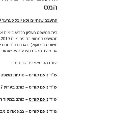
המס
התעכב שנתיים ולא יוכל לערער 
בית המשפט העליון הכריע בימים א
השופט ר' סוקול), בגדרה נדחתה בקש
את מועד הגשת הערעור על שומות המס שהו
ועוד כמה מאמרים שכתבתי:
עו"ד נועם קוריס
–
סוגיות משפטיו
עו"ד נועם קוריס
–
כותב בערוץ 7
עו”ד
נועם קוריס
–
כותב במקור ר
עו"ד
נועם קוריס
–
צבע אדום מבז