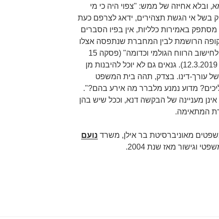
א, ובלא אחיזה של ממש: "צפוי היה כי מי
בשל אי הגשת תצהירים, ידאג לצרפם כעת
 מסתפק באמירות כלליות, אין בפיו הסברים
קופה הרושמת לבין המחברת שנתפסה אצלו
ובה פירוט ההכנסות, אין התייחסות לחישוב הרווח הגולמי וכדומה" (פסקה 15
להחלטת בית המשפט המחוזי מיום 12.3.2019). גנאים גם לא יוכל להיבנות מן
ל עורך-דינו. בצדק, תהה בית המשפט
יכים? מדוע נמנע מלברר מה אירע בהם?".
 אינן מעניינה של הבקשה דנא, וככל שיש בהן
ת המתאימה.
שפטים מאוניברסיטת בר אילן, משרד
נועם
פטי וגישור מאז שנת 2004.