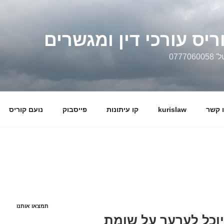
ריס עורכי דין ומגשרים
0777
 קשר
kurislaw
קו עיתונות
פייסבוק
נועם קוריס
תמצאו אותנו
וכל לערער על שומת