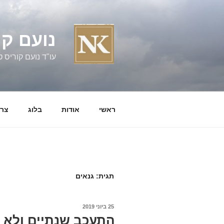
ילוג
תוכן
נועם קו
עו"ד נועם קוריס טל' 060058
ראשי
אודות
בלוג
צרו
תגית:
גנאים
פורסם
25 ביוני 2019
ב
התעכב שנתיים ולא י