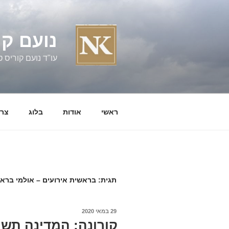
ילוג
תוכן
נועם קו
עו"ד נועם קוריס טל' 060058
ראשי
אודות
בלוג
צרו
תגית:
בראשית אירועים – אולמי ברא
פורסם
29 במאי 2020
ב
קורונה: המדינה תשי