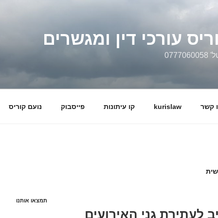
ריס עורכי דין ומגשרים
0777
 קשר
kurislaw
קו עיתונות
פייסבוק
נועם קוריס
שית
תמצאו אותנו
ב לעתירת גני האירועים