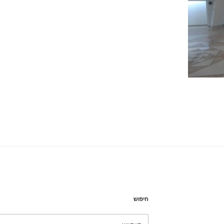
חיפוש
חפש: