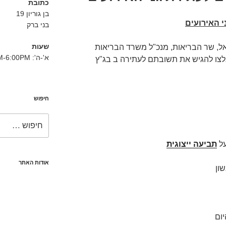
כתובת
בן גוריון 19
י האירועים
בני ברק
שעות
 שר הבריאות, מנכ"ל משרד הבריאות
א'-ה': 8:30AM-6:00PM
צו להגיש את תשובתם לעתירה ב בג"ץ
חיפוש
חפש:
תביעה ייצוגית
אודות האתר
ון
ום