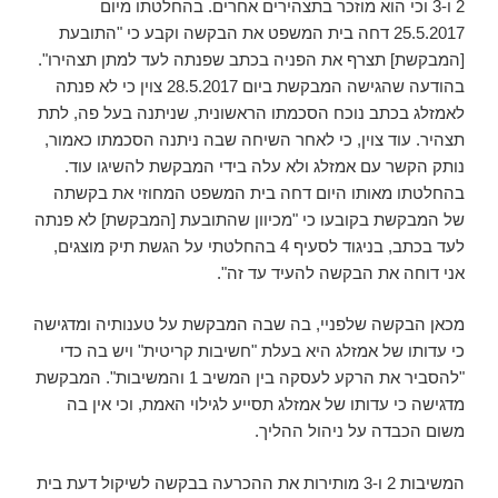
2 ו-3 וכי הוא מוזכר בתצהירים אחרים. בהחלטתו מיום
25.5.2017 דחה בית המשפט את הבקשה וקבע כי "התובעת
[המבקשת] תצרף את הפניה בכתב שפנתה לעד למתן תצהירו".
בהודעה שהגישה המבקשת ביום 28.5.2017 צוין כי לא פנתה
לאמזלג בכתב נוכח הסכמתו הראשונית, שניתנה בעל פה, לתת
תצהיר. עוד צוין, כי לאחר השיחה שבה ניתנה הסכמתו כאמור,
נותק הקשר עם אמזלג ולא עלה בידי המבקשת להשיגו עוד.
בהחלטתו מאותו היום דחה בית המשפט המחוזי את בקשתה
של המבקשת בקובעו כי "מכיוון שהתובעת [המבקשת] לא פנתה
לעד בכתב, בניגוד לסעיף 4 בהחלטתי על הגשת תיק מוצגים,
אני דוחה את הבקשה להעיד עד זה".
מכאן הבקשה שלפניי, בה שבה המבקשת על טענותיה ומדגישה
כי עדותו של אמזלג היא בעלת "חשיבות קריטית" ויש בה כדי
"להסביר את הרקע לעסקה בין המשיב 1 והמשיבות". המבקשת
מדגישה כי עדותו של אמזלג תסייע לגילוי האמת, וכי אין בה
משום הכבדה על ניהול ההליך.
המשיבות 2 ו-3 מותירות את ההכרעה בבקשה לשיקול דעת בית