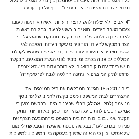
כל המוצגים והראיות שעליהם יסתמכו […] בתיק מוצגים שיכלול
תצהירי עדות ראשית מטעם העדים". נוסף על כך נקבע כי:
"4. אם צד לא יצליח להשיג תצהיר עדות ראשית או תעודת עובד
ציבור מאחד העדים, הוא יהיה רשאי להעידו בחקירה ראשית,
לאחר מתן החלטה על כך לפי בקשה מנומקת שתוגש על ידי
הצד המבקש להעידו, תוך פירוט עיקר העדות, הסיבה לאי
הגשת תצהיר או תעודת עובד ציבור, והמאמצים שנעשו לקבלתו,
הכוללים גם פניה בכתב זמן סביר לפני הגשת המוצגים. הבקשה
תוגש ביחד עם תיק המוצגים. לא תותר עדות מי שלא צורפה
עדותו לתיק המוצגים או ניתנה החלטה לגביו לפי סעיף זה".
ביום 18.5.2017 הגישה המבקשת את תיק המוצגים ואת
התצהירים לבית המשפט ועימם בקשה לזימונו של עד נוסף
מטעמה (להלן: אמזלג) מבלי שפירטה מיהו. בבקשה נטען כי
אמזלג הסכים לחתום על תצהיר עדות, אך מאוחר יותר נותק
הקשר עימו. בו ביום הורה בית המשפט כי "התובעת תצרף את
פנייתה בכתב לעד". בבקשה נוספת שהגישה המבקשת לזימונו
של אמזלג, צוין כי הוא זה שתיווך בעסקה בין המשיב 1 למשיבות