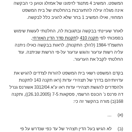
המשפט. המשיב 4 מתנגד לזימונו של אמזלג וטוען כי הבקשה
אינה מגלה עילה להתערבות בהחלטתו של בית המשפט
המחוזי, ואילו המשיב 1 בחר שלא להגיב כלל לבקשה.
לאחר שעיינתי בבקשה ובתגובות לה, החלטתי לעשות שימוש
בסמכותי לפי
תקנה 410
ל
תקנות סדר הדין האזרחי
,
התשמ"ד-1984 (להלן: התקנות), לראות בבקשה כאילו ניתנה
עליה רשות ערעור והוגש ערעור על-פי הרשות שניתנה. עוד
החלטתי לקבל את הערעור.
בקדם המשפט רשאי בית המשפט להורות לצדדים להגיש את
עדויותיהם בדרך של תצהירי עדות (ראו תקנה 143 לתקנות
ולהסדרים להגשת תצהירי עדות ראו ע"א 3312/04 אשורנס גנרל
דה פרנס נ' הכונס הרשמי, פסקאות 7-5 (26.10.2005)), ותקנה
168(ב) מורה בהקשר זה כי:
(א) …
(ב) לא הגיש בעל הדין תצהיר של עד כפי שנדרש על פי