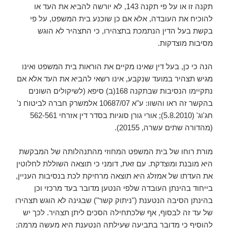
תקנה זו או על פי תקנה 143, לא יורשה להביא את העד או
להוכיח את העובדה, אלא אם כן שוכנע בית המשפט, על פי
בקשת בעל הדין הנתמכת בתצהירו, כי התצהיר לא הוגש
מסיבות מוצדקות.
הנה כי כן, בעל דין שאינו מקיים את הוראות בית המשפט ואינו
מגיש תצהיר במועד שנקבע, אינו רשאי להביא את העד אלא אם
נתקיימו הנסיבות שבתקנה 168(ב) סיפא (לשיקולים השונים
בהקשר זה ראו והשוו: ע"א 10687/07 אלמשרק חברה לביטוח נ'
חג'וג' (5.8.2010); אורי גורן סוגיות בסדר דין אזרחי 562-561
(מהדורה שתים עשרה, 20155).
מורת רוחו של בית המשפט המחוזי מהתנהלותה של המבקשת
היא מובנת ומוצדקת. עם זאת, דומני כי תוצאה השוללת לחלוטין
את העדתו של אמזלג היא תוצאה מרחיקת לכת בנסיבות העניין,
בייחוד בהינתן העובדה שלפי הנטען מדובר בעד מרכזי וכן
בהינתן הסיבה הנטענת ("ניתוק קשר") שבגינה לא הוגש תצהירו
של עד זה לבסוף, אף שלכתחילה הסכים ליתן תצהיר. לכך יש
להוסיף כי מדובר בתביעה שעילתה הנטענת היא מעשה מרמה;