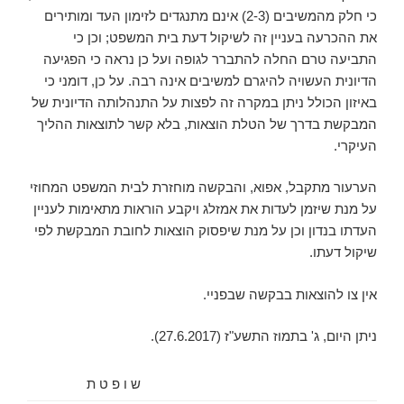
כי חלק מהמשיבים (2-3) אינם מתנגדים לזימון העד ומותירים
את ההכרעה בעניין זה לשיקול דעת בית המשפט; וכן כי
התביעה טרם החלה להתברר לגופה ועל כן נראה כי הפגיעה
הדיונית העשויה להיגרם למשיבים אינה רבה. על כן, דומני כי
באיזון הכולל ניתן במקרה זה לפצות על התנהלותה הדיונית של
המבקשת בדרך של הטלת הוצאות, בלא קשר לתוצאות ההליך
העיקרי.
הערעור מתקבל, אפוא, והבקשה מוחזרת לבית המשפט המחוזי
על מנת שיזמן לעדות את אמזלג ויקבע הוראות מתאימות לעניין
העדתו בנדון וכן על מנת שיפסוק הוצאות לחובת המבקשת לפי
שיקול דעתו.
אין צו להוצאות בבקשה שבפניי.
ניתן היום, ‏ג' בתמוז התשע"ז (‏27.6.2017).
ש ו פ ט ת