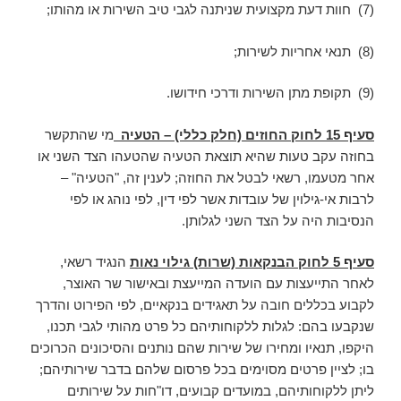
(7) חוות דעת מקצועית שניתנה לגבי טיב השירות או מהותו;
(8) תנאי אחריות לשירות;
(9) תקופת מתן השירות ודרכי חידושו.
סעיף 15 לחוק החוזים (חלק כללי) –
הטעיה
מי שהתקשר
בחוזה עקב טעות שהיא תוצאת הטעיה שהטעהו הצד השני או
אחר מטעמו, רשאי לבטל את החוזה; לענין זה, "הטעיה" –
לרבות אי-גילוין של עובדות אשר לפי דין, לפי נוהג או לפי
הנסיבות היה על הצד השני לגלותן.
סעיף 5 לחוק הבנקאות (שרות)
גילוי נאות
הנגיד רשאי,
לאחר התייעצות עם הועדה המייעצת ובאישור שר האוצר,
לקבוע בכללים חובה על תאגידים בנקאיים, לפי הפירוט והדרך
שנקבעו בהם: לגלות ללקוחותיהם כל פרט מהותי לגבי תכנו,
היקפו, תנאיו ומחירו של שירות שהם נותנים והסיכונים הכרוכים
בו; לציין פרטים מסוימים בכל פרסום שלהם בדבר שירותיהם;
ליתן ללקוחותיהם, במועדים קבועים, דו"חות
על שירותים