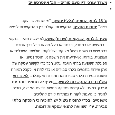
משרד עורכי דין נועם קוריס – חב' אינטרספייס
ס' 18 לחוק החוזים (כללי)
עושק
"מי שהתקשר עקב
ניצול"
יסודות הסעיף
: התקשרות וקש"ס בין ההתקשרות לניצול.
סעיף 4 לחוק הבנקאות (שרות)
עושק
לא יעשה תאגיד בנקאי
– במעשה או במחדל, בכתב או בעל-פה או בכל דרך אחרת –
דבר שיש בו משום ניצול מצוקתו של לקוח, חולשתו השכלית או
הגופנית, בורותו, אי-ידיעתו את השפה או חוסר נסיונו, או
הפעלת השפעה בלתי הוגנת עליו, הכל כדי לקשור עסקה של
מתן שירות בתנאים בלתי סבירים או כדי לתת או לקבל תמורה
השונה במידה בלתי סבירה מהתמורה המקובלת.
לא נדרש
קש"ס בין ההתקשרות לעושק –
סעיף זה מחמיר יותר עם
הבנק
. כמעט ולא קיימת פסיקה בנושא. לדעת המרצה, סביר
להניח כי טענות לקוחות נפתרות קודם להליכים
משפטיים.
בכדי להוכיח ניצול יש להוכיח כי העסקה בלתי
סבירה, ע"י השוואה לתנאי עסקאות דומות.