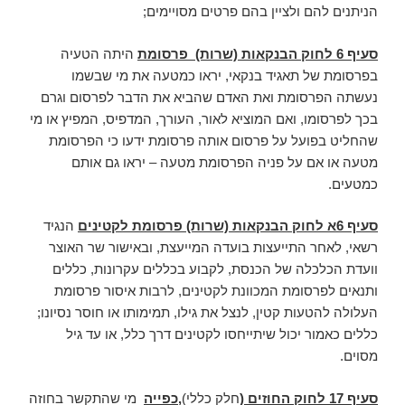
הניתנים להם ולציין בהם פרטים מסויימים;
סעיף 6 לחוק הבנקאות (שרות)
פרסומת
היתה הטעיה
בפרסומת של תאגיד בנקאי, יראו כמטעה את מי שבשמו
נעשתה הפרסומת ואת האדם שהביא את הדבר לפרסום וגרם
בכך לפרסומו, ואם המוציא לאור, העורך, המדפיס, המפיץ או מי
שהחליט בפועל על פרסום אותה פרסומת ידעו כי הפרסומת
מטעה או אם על פניה הפרסומת מטעה – יראו גם אותם
כמטעים.
סעיף 6א לחוק הבנקאות (שרות)
פרסומת לקטינים
הנגיד
רשאי, לאחר התייעצות בועדה המייעצת, ובאישור שר האוצר
וועדת הכלכלה של הכנסת, לקבוע בכללים עקרונות, כללים
ותנאים לפרסומת המכוונת לקטינים, לרבות איסור פרסומת
העלולה להטעות קטין, לנצל את גילו, תמימותו או חוסר נסיונו;
כללים כאמור יכול שיתייחסו לקטינים דרך כלל, או עד גיל
מסוים.
סעיף 17 לחוק החוזים (
חלק כללי)
,כפייה
מי שהתקשר בחוזה