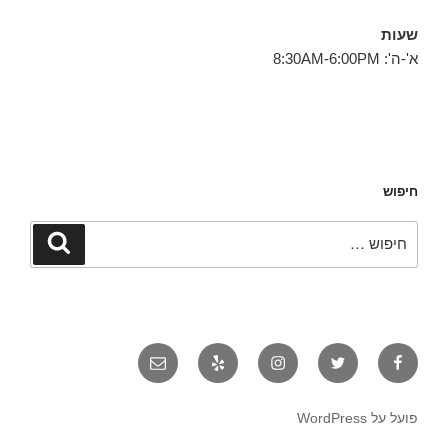
שעות
א'-ה': 8:30AM-6:00PM
חיפוש
חפש:
חיפוש
פייסבוק
טוויטר
אינסטגרם
יאלפ
אימייל
פועל על WordPress