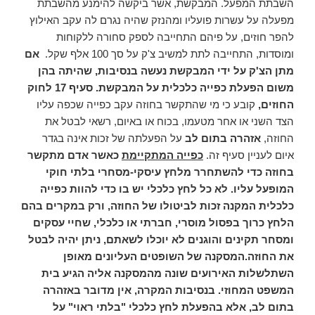
השבתת המפעל. המבקשת, אשר ביקשה להימנע מהשבתת
מפעלה על עשרות פועליו ומהנזק שהיה נגרם לה עקב האילוץ
להפר חוזים, על פיהם התחייבה לספק סחורה ללקוחות
ומוסדות, התחייבה לתת למשיב צ'ק על סך 100 אלף שקל.
אם
מתן הצ'ק על ידי המבקשת נעשה בנסיבות, שהיתה בהן
משום הפעלת כפייה כלכלית על המבקשת. סעיף 17 לחוק
החוזים,
קובע כי מי שהתקשר בחוזה עקב כפייה שכפה עליו
הצד השני או אחר מטעמו, בכוח או באיום, רשאי לבטל את
החוזה,
אזהרה בתום לב
על הפעלתה של זכות אינה בגדר
איום לעניין סעיף זה.
כפייה המתקיימת
כאשר אדם מתקשר
בחוזה כדי להשתחרר מלחץ עיסקי-מסחרי בלתי חוקי
המופעל עליו. לא כל לחץ כלכלי יש בו כדי להוות כפייה
כלכלית המקנה זכות לביטולו של החוזה, ורק במקרים בהם
הלחץ כרוך בפסול מוסרי, חברתי או כלכלי, שחיי עסקים
ומסחר תקינים והוגנים לא יוכלו לשאתם, ניתן יהיה לבטל
את החוזה.המסקנה של השופטים העליונים מאופן
השתלשלות האירועים שונה מהמסקנה אליה הגיע בית
המשפט המחוזי. בנסיבות המקרה, אין מדובר באזהרה
בתום לב, אלא בהפעלת לחץ כלכלי "בלתי ראוי" על