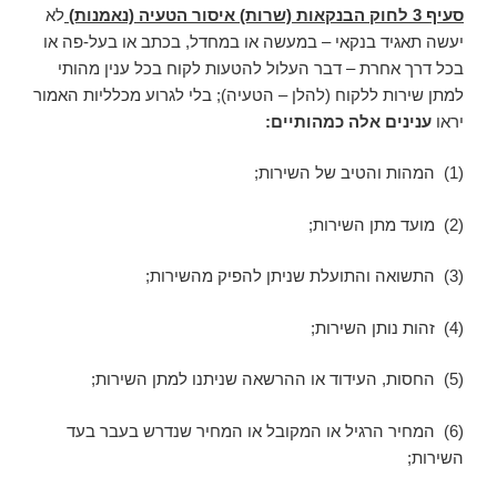
סעיף 3 לחוק הבנקאות (שרות)
איסור הטעיה (נאמנות)
לא
יעשה תאגיד בנקאי – במעשה או במחדל, בכתב או בעל-פה או
בכל דרך אחרת – דבר העלול להטעות לקוח בכל ענין מהותי
למתן שירות ללקוח (להלן – הטעיה); בלי לגרוע מכלליות האמור
יראו
ענינים אלה כמהותיים:
(1) המהות והטיב של השירות;
(2) מועד מתן השירות;
(3) התשואה והתועלת שניתן להפיק מהשירות;
(4) זהות נותן השירות;
(5) החסות, העידוד או ההרשאה שניתנו למתן השירות;
(6) המחיר הרגיל או המקובל או המחיר שנדרש בעבר בעד
השירות;