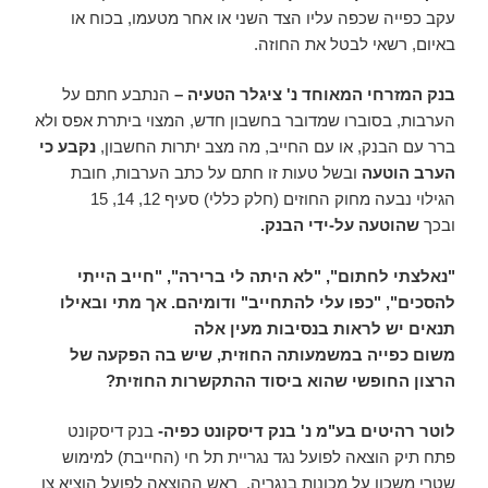
עקב כפייה שכפה עליו הצד השני או אחר מטעמו, בכוח או
באיום, רשאי לבטל את החוזה.
בנק המזרחי המאוחד נ' ציגלר
הטעיה –
הנתבע חתם על
הערבות, בסוברו שמדובר בחשבון חדש, המצוי ביתרת אפס ולא
ברר עם הבנק, או עם החייב, מה מצב יתרות החשבון,
נקבע כי
הערב הוטעה
ובשל טעות זו חתם על כתב הערבות, חובת
הגילוי נבעה מחוק החוזים (חלק כללי) סעיף 12, 14, 15
ובכך
שהוטעה על-ידי הבנק
.
"
נאלצתי לחתום", "לא היתה לי ברירה", "חייב הייתי
להסכים", "כפו עלי להתחייב" ודומיהם. אך מתי ובאילו
תנאים יש לראות בנסיבות מעין אלה
משום כפייה במשמעותה החוזית, שיש בה הפקעה של
הרצון החופשי שהוא ביסוד ההתקשרות החוזית
?
לוטר רהיטים בע"מ נ' בנק דיסקונט
כפיה-
בנק דיסקונט
פתח תיק הוצאה לפועל נגד נגריית תל חי (החייבת) למימוש
שטרי משכון על מכונות בנגריה. ראש ההוצאה לפועל הוציא צו