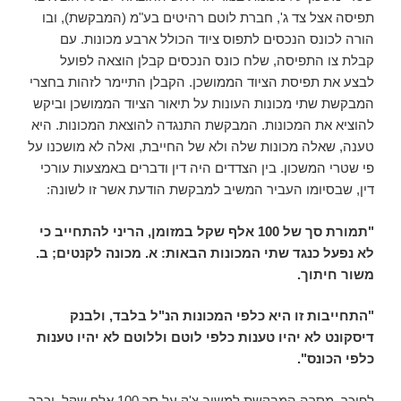
תפיסה אצל צד ג', חברת לוטם רהיטים בע"מ (המבקשת), ובו
הורה לכונס הנכסים לתפוס ציוד הכולל ארבע מכונות. עם
קבלת צו התפיסה, שלח כונס הנכסים קבלן הוצאה לפועל
לבצע את תפיסת הציוד הממושכן. הקבלן התיימר לזהות בחצרי
המבקשת שתי מכונות העונות על תיאור הציוד הממושכן וביקש
להוציא את המכונות. המבקשת התנגדה להוצאת המכונות. היא
טענה, שאלה מכונות שלה ולא של החייבת, ואלה לא מושכנו על
פי שטרי המשכון. בין הצדדים היה דין ודברים באמצעות עורכי
דין, שבסיומו העביר המשיב למבקשת הודעת אשר זו לשונה:
"תמורת סך של 100 אלף שקל במזומן, הריני להתחייב כי
לא נפעל כנגד שתי המכונות הבאות: א. מכונה לקנטים; ב.
משור חיתוך.
"התחייבות זו היא כלפי המכונות הנ"ל בלבד, ולבנק
דיסקונט לא יהיו טענות כלפי לוטם וללוטם לא יהיו טענות
כלפי הכונס".
לפיכך, מסרה המבקשת למשיב צ'ק על סך 100 אלף שקל, וכבר